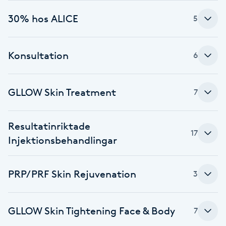
30% hos ALICE
Babylights
5
Balayage
Konsultation
6
Bambumassage
GLLOW Skin Treatment
7
Barber
Resultatinriktade
Barnklippning
17
Injektionsbehandlingar
BIAB
PRP/PRF Skin Rejuvenation
3
Blowout
GLLOW Skin Tightening Face & Body
7
Bottenfärg