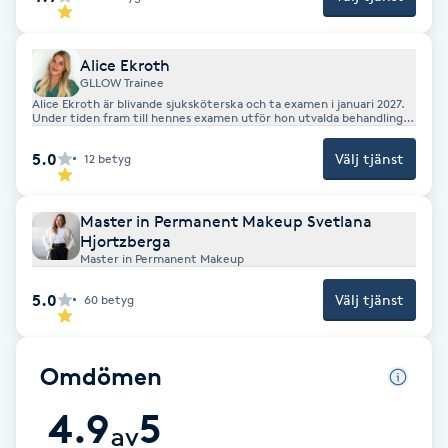
F
Alice Ekroth
Face framing
GLLOW Trainee
Alice Ekroth är blivande sjuksköterska och ta examen i januari 2027.
Under tiden fram till hennes examen utför hon utvalda behandlingar
Faceliftmassage
som hon fått noggrann utbildning inom. Alla hennes behandlingar
rabatteras med 30% fram till och med 31/12-26.
5.0
Välj tjänst
12
betyg
Fet hårbotten
Master in Permanent Makeup Svetlana
Hjortzberga
Fettreducering
Master in Permanent Makeup
5.0
Fibromassage
Välj tjänst
60
betyg
Fillers
Omdömen
Fotmassage
4.9
5
av