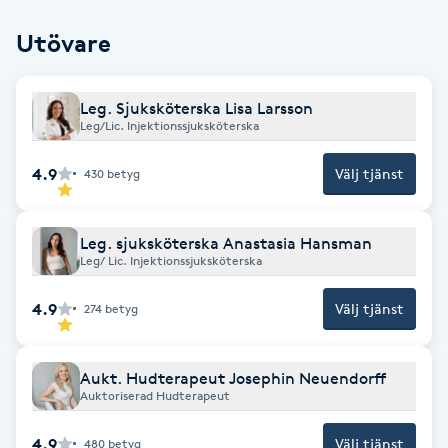
Cryoterapi
D
Utövare
Damklippning
Leg. Sjuksköterska Lisa Larsson
Leg/Lic. Injektionssjuksköterska
Dermapen
4.9
Välj tjänst
430
betyg
Diamantslipning
E
Leg. sjuksköterska Anastasia Hansman
Leg/ Lic. Injektionssjuksköterska
Enzympeeling
4.9
Välj tjänst
274
betyg
Extensions
Aukt. Hudterapeut Josephin Neuendorff
Extensions borttagning
Auktoriserad Hudterapeut
4.9
Eyeliner-tatuering
Välj tjänst
480
betyg