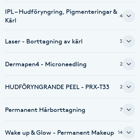
IPL – Hudföryngring, Pigmenteringar &
Brynformning
4
Kärl
Brynfärgning
Laser - Borttagning av kärl
3
Brynplockning
Dermapen4 - Microneedling
Bröllopsuppsättning
2
C
HUDFÖRYNGRANDE PEEL - PRX-T33
2
Celluliter
Coachning
Permanent Hårborttagning
7
Color correction
Wake up & Glow - Permanent Makeup
14