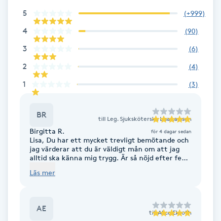
Fotsvamp
5
(
+999
)
4
(
90
)
Fotvård
3
(
6
)
Fransar
2
(
4
)
1
(
3
)
Fransborttagning
BR
till
Leg. Sjuksköterska Lisa Larsson
Fransfärgning
Birgitta R.
för 4 dagar sedan
Lisa, Du har ett mycket trevligt bemötande och
Fransförlängning
jag värderar att du är väldigt mån om att jag
alltid ska känna mig trygg. Är så nöjd efter fem
år som kund, ska du veta. Återkommer
Läs mer
Fransförlängning Megavolym
garanterat i ytterligare fem år. Fortsatt lycka
till med ditt Gllow i Uppsala för allt fler kunder
som söker välmående och pigghet på egna
naturliga villkor - som ju är Din specialitet!
Fransförlängning Volym
AE
till
Alice Ekroth