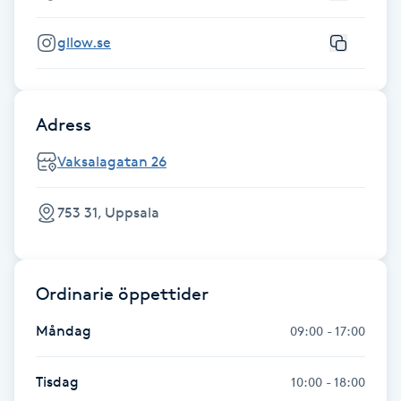
Gua Sha-massage
gllow.se
H
Hatha Yoga
Adress
Headspa
Vaksalagatan 26
Healing
753 31, Uppsala
Herrklippning
Ordinarie öppettider
HIFU
Måndag
09:00 - 17:00
Hollywood Peel
Tisdag
10:00 - 18:00