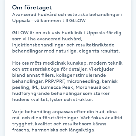
Hårborttagning
Om företaget
Avancerad hudvård och estetiska behandlingar i 
Uppsala – välkommen till GLLOW

Hårbottenbehandling
GLLOW är en exklusiv hudklinik i Uppsala för dig 
Hårförlängning
som vill ha avancerad hudvård, 
injektionsbehandlingar och resultatinriktade 
behandlingar med naturliga, eleganta resultat.

Hårvård
Hos oss möts medicinsk kunskap, modern teknik 
och ett estetiskt öga för detaljer. Vi erbjuder 
Hälsa
bland annat fillers, kollagenstimulerande 
behandlingar, PRP/PRF, microneedling, kemisk 
peeling, IPL, Lumecca Peak, Morpheus8 och 
Hälsprickor
hudföryngrande behandlingar som stärker 
I
hudens kvalitet, lyster och struktur.

Varje behandling anpassas efter din hud, dina 
Idrottsmassage
mål och dina förutsättningar. Vårt fokus är alltid 
trygghet, kvalitet och resultat som känns 
fräscha, harmoniska och långsiktiga.

IPL