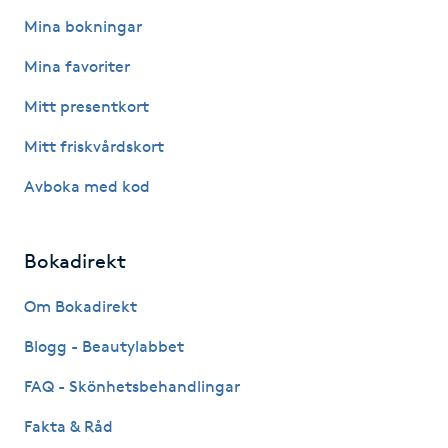
Mina bokningar
Kinesiologi
Mina favoriter
Kinesisk medicin
Mitt presentkort
Kiropraktik
Mitt friskvårdskort
Avboka med kod
Klangmassage
Klippning
Bokadirekt
Om Bokadirekt
Klippning & Slingor
Blogg - Beautylabbet
Klippning ungdom
FAQ - Skönhetsbehandlingar
Koppningsmassage
Fakta & Råd