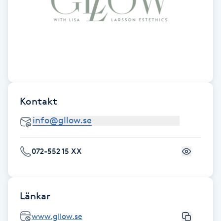
Föning
G
Gel naglar
Gelenaglar
Kontakt
Gellack
Gellack med förstärkning
072-552 15 XX
Gravidmassage
Gravidyoga
Länkar
Gruppträning
www.gllow.se