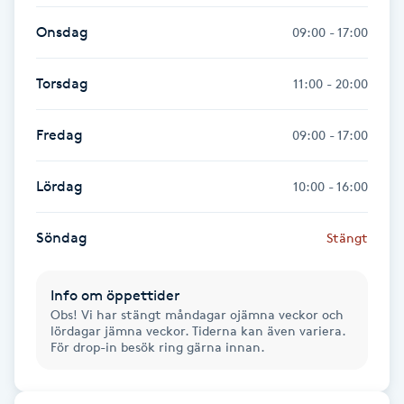
Hot Stone Massage
Onsdag
09:00 - 17:00
Hot yoga
Torsdag
11:00 - 20:00
Hudföryngring
Fredag
09:00 - 17:00
Huduppstramning
Lördag
10:00 - 16:00
Hudvård
Söndag
Stängt
Hyaluronsyra
Info om öppettider
Hyperhidros
Obs! Vi har stängt måndagar ojämna veckor och
lördagar jämna veckor. Tiderna kan även variera.
För drop-in besök ring gärna innan.
Hypnos