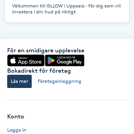
Välkommen till GLLOW i Uppsala – för dig som vill 
IPL hårborttagning
investera i din hud på riktigt.
IR-massage
J
För en smidigare upplevelse
Japansk massage
K
Bokadirekt för företag
K18
Läs mer
Företagsinloggning
Katun fransar
Kemisk peeling
Konto
Keratinbehandling
Logga in