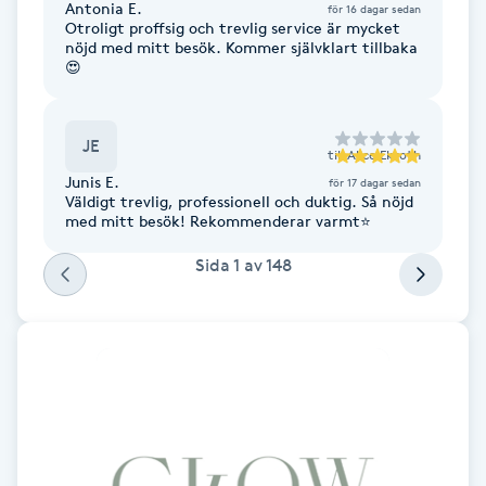
Antonia E.
för 16 dagar sedan
Fransk manikyr
Otroligt proffsig och trevlig service är mycket
nöjd med mitt besök. Kommer självklart tillbaka
😍
Fransrengöring
Frekvensterapi
JE
till
Alice Ekroth
Junis E.
för 17 dagar sedan
Väldigt trevlig, professionell och duktig. Så nöjd
Friskvård
med mitt besök! Rekommenderar varmt⭐️
Friskvårdsmassage
Sida
1
av
148
Frisör
Funktionsanalys
Färgning