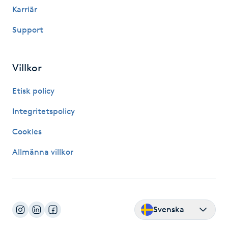
Karriär
Kosmetisk tatuering
Support
Kostrådgivning
Villkor
Kroppsinpackning
Etisk policy
Kroppspeeling
Integritetspolicy
Käkledsbehandling
Cookies
Allmänna villkor
Kärlbehandling
L
Laserbehandling
Svenska
Lashlift Keratin