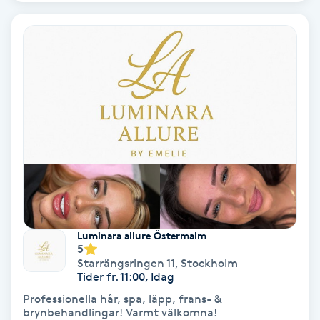
Laserbehandling
Lashlift Keratin
LED-ljusterapi
Liktornar
LPG
LPG-behandling
Luminara allure Östermalm
LPG-massage
5
Starrängsringen 11
,
Stockholm
Tider fr. 11:00, Idag
Luggklippning
Professionella hår, spa, läpp, frans- &
brynbehandlingar! Varmt välkomna!