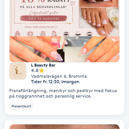
Keratinbehandling
Kinesiologi
Kinesisk medicin
Kiropraktik
L Beauty Bar
4.8
Klangmassage
Vadmalsvägen 6
,
Bromma
Tider fr. 12:30, Imorgon
Fransförlängning, manikyr och pedikyr med fokus
Klippning
på noggrannhet och personlig service.
Presentkort
Klippning & Slingor
Klippning ungdom