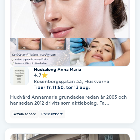
Regndroppsmassage
Reiki
Reikihealing
Reiki massage
Hudsalong Anna Maria
Restorative Yoga
4.7
Rosenborgsgatan 33
,
Huskvarna
Tider fr. 11:50, tor 13 aug.
Rosacea
Hudvård Annamaria grundades redan år 2003 och
har sedan 2012 drivits som aktiebolag. Ta...
Rosenmetoden
Betala senare
Presentkort
Ryggmassage
S