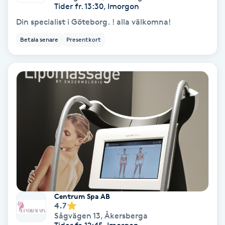
Tvätt & Fön
Tider fr. 13:30, Imorgon
V
Din specialist i Göteborg. ! alla välkomna!
Betala senare
Presentkort
Vaccination
Vampyrbehandling
Vaxning
Vaxning brasiliansk
Veterinär
Vibrationsmassage
Centrum Spa AB
4.7
Vinyasa Yoga
Sågvägen 13
,
Åkersberga