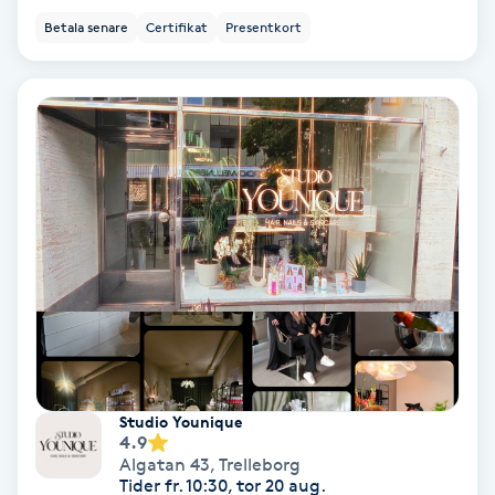
Lymfmassage
Betala senare
Certifikat
Presentkort
Läpptatuering
M
Makeup
Manikyr & Pedikyr
Massage
Medial vägledning
Medicinsk massage
Studio Younique
4.9
Meditation
Algatan 43
,
Trelleborg
Tider fr. 10:30, tor 20 aug.