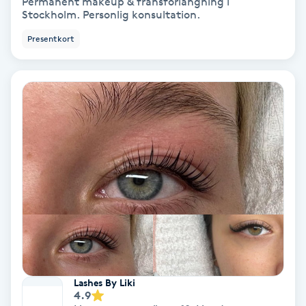
Permanent makeup & fransförlängning i
Stockholm. Personlig konsultation.
Fransförlängning Volym
Presentkort
Fransk manikyr
Fransrengöring
Frekvensterapi
Friskvård
Friskvårdsmassage
Frisör
Lashes By Liki
Funktionsanalys
4.9