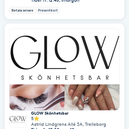
Tider fr. 12:45, Imorgon
Volymfransar
Betala senare
Presentkort
Vårtor
Y
Yin Yoga
Yoga
Yoga Nidra
Yogamassage
Z
GLOW Skönhetsbar
5
Zonterapi
Astrid Lindgrens Allé 3A
,
Trelleborg