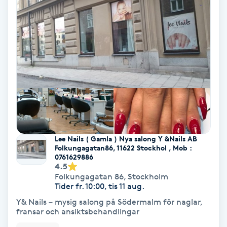
Samtalsterapi
Senioryoga
Shiatsu
Singelfransar
Sjukgymnastik
Lee Nails ( Gamla ) Nya salong Y &Nails AB
Folkungagatan86, 11622 Stockhol , Mob :
0761629886
Skalpmassage
4.5
Folkungagatan 86
,
Stockholm
Tider fr. 10:00, tis 11 aug.
Skinbooster
Y& Nails – mysig salong på Södermalm för naglar,
fransar och ansiktsbehandlingar
Sklerosering