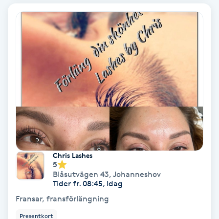
Spa
Spa manikyr & pedikyr
Spa-manikyr
Spa-pedikyr
Spraytan
Stylist
Chris Lashes
5
Blåsutvägen 43
,
Johanneshov
Sugaring
Tider fr. 08:45, Idag
Fransar, fransförlängning
Svensk massage
Presentkort