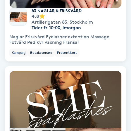
83 NAGLAR & FRISKVÅRD
Gruppträning
4.8
Artillerigatan 83
,
Stockholm
Tider fr. 10:00, Imorgon
Gua Sha-massage
Naglar Friskvård Eyelasher extention Massage
H
Fotvård Pedikyr Vaxning Fransar
Kampanj
Betala senare
Presentkort
Hatha Yoga
Headspa
Healing
Herrklippning
HIFU