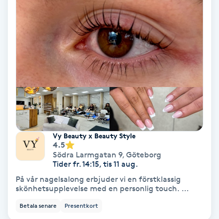
Koppningsmassage
Kosmetisk tatuering
Kostrådgivning
Kroppsinpackning
Kroppspeeling
Vy Beauty x Beauty Style
4.5
Käkledsbehandling
Södra Larmgatan 9
,
Göteborg
Tider fr. 14:15, tis 11 aug.
På vår nagelsalong erbjuder vi en förstklassig
Kärlbehandling
skönhetsupplevelse med en personlig touch. ...
L
Betala senare
Presentkort