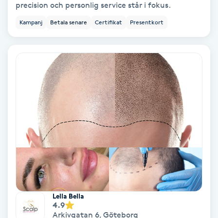
Terapi
precision och personlig service står i fokus.
Kampanj
Betala senare
Certifikat
Presentkort
Thaimassage
Toning
Torr hårbotten
Torrborstning
Triggerpunktsmassage
Trådning
Träning
Lella Bella
4.9
Arkivgatan 6
,
Göteborg