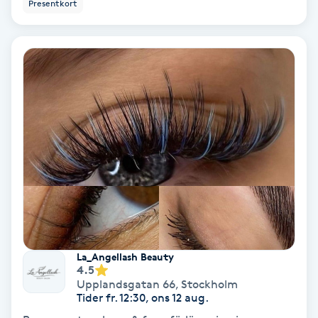
Presentkort
Fotmassage
Fotsvamp
Fotvård
Fransar
Fransborttagning
Fransfärgning
La_Angellash Beauty
Fransförlängning
4.5
Upplandsgatan 66
,
Stockholm
Fransförlängning Megavolym
Tider fr. 12:30, ons 12 aug.