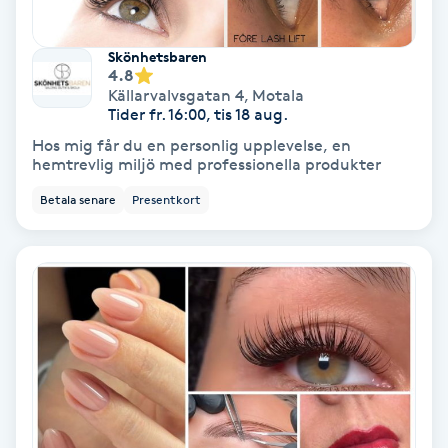
Nagelvård
Skönhetsbaren
4.8
Källarvalvsgatan 4
,
Motala
Naglar borttagning
Tider fr. 16:00, tis 18 aug.
Hos mig får du en personlig upplevelse, en
Naglar reparation
hemtrevlig miljö med professionella produkter
Betala senare
Presentkort
Naprapati
Navelpiercing
NBE-massage
Ny frisyr
O