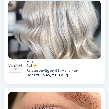
Ansiktsbehandling djuprengörande
B
Babylights
Balayage
Bambumassage
Volym
Barber
4.8
Falsterbovägen 65
,
Höllviken
Tider fr. 16:45, tis 11 aug.
Barnklippning
BIAB
Blowout