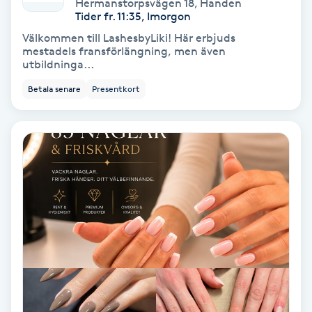
Hermanstorpsvägen 18
,
Handen
Tider fr. 11:35, Imorgon
Färgning
Välkommen till LashesbyLiki! Här erbjuds
mestadels fransförlängning, men även
Föning
utbildninga...
G
Betala senare
Presentkort
Gel naglar
Gelenaglar
Gellack
Gellack med förstärkning
Gravidmassage
Gravidyoga