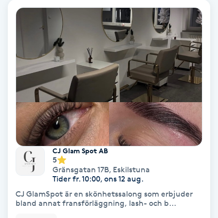
Extensions borttagning
Eyeliner-tatuering
F
Face framing
Faceliftmassage
Fet hårbotten
Fettreducering
CJ Glam Spot AB
5
Gränsgatan 17B
,
Eskilstuna
Fibromassage
Tider fr. 10:00, ons 12 aug.
CJ GlamSpot är en skönhetssalong som erbjuder
bland annat fransförläggning, lash- och b...
Fillers