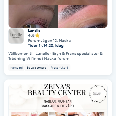
Personlig tränare
Picolaser
Lunelle
4.8
Piercing
Forumvägen 12
,
Nacka
Tider fr. 14:20, Idag
Vällkomen till Lunelle- Bryn & Frans specialister &
Pigmentbehandling
Trådning Vi finns i Nacka forum
Kampanj
Betala senare
Presentkort
Pigmentfläckar
Plastikkirurgi
Powder brows
Power Yoga