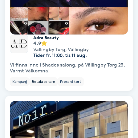
Hypnos
Hårborttagning
Adra Beauty
Hårbottenbehandling
4.9
Vällingby Torg
,
Vällingby
Tider fr. 11:00, tis 11 aug.
Hårförlängning
Vi finns inne i Shades salong, på Vällingby Torg 23.
Varmt Välkomna!
Hårvård
Kampanj
Betala senare
Presentkort
Hälsa
Hälsprickor
I
Idrottsmassage