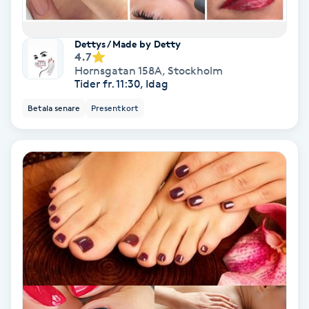
Olaplex
Dettys / Made by Detty
Olaplexbehandling
4.7
Hornsgatan 158A
,
Stockholm
Tider fr. 11:30, Idag
Ombre
Betala senare
Presentkort
Ombre brows
Ombre naglar
Optiker
Ortobionomi
Ortopedi