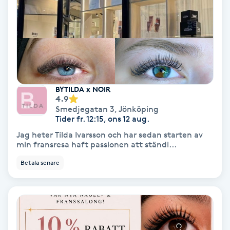
IPL
IPL hårborttagning
IR-massage
BYTILDA x NOIR
J
4.9
Smedjegatan 3
,
Jönköping
Tider fr. 12:15, ons 12 aug.
Japansk massage
Jag heter Tilda Ivarsson och har sedan starten av
K
min fransresa haft passionen att ständi...
K18
Betala senare
Katun fransar
Kemisk peeling