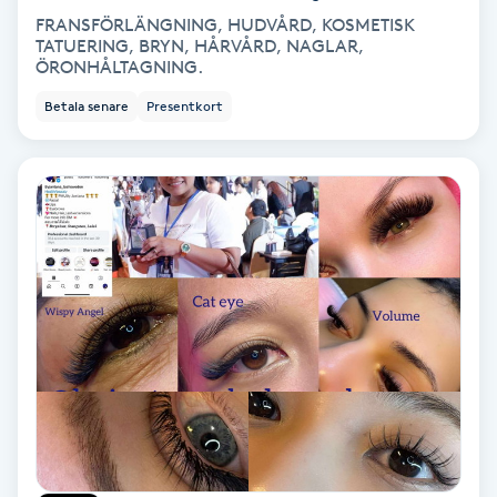
FRANSFÖRLÄNGNING, HUDVÅRD, KOSMETISK
Medium
TATUERING, BRYN, HÅRVÅRD, NAGLAR,
ÖRONHÅLTAGNING.
Megavolymfransar
Betala senare
Presentkort
Melasma
Mesoterapi
MicroPen
Microshading
Mixfransar
N
Nagelförlängning