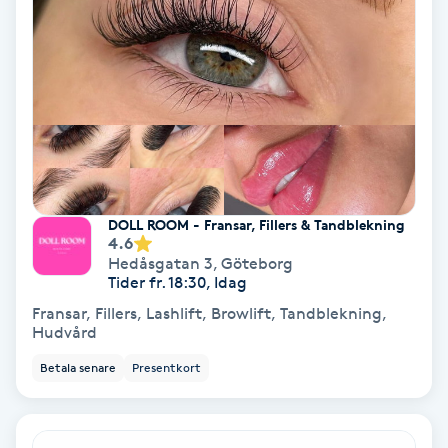
Bottenfärg
Brynformning
Brynfärgning
Brynplockning
DOLL ROOM - Fransar, Fillers & Tandblekning
4.6
Hedåsgatan 3
,
Göteborg
Bröllopsuppsättning
Tider fr. 18:30, Idag
C
Fransar, Fillers, Lashlift, Browlift, Tandblekning,
Hudvård
Celluliter
Betala senare
Presentkort
Coachning