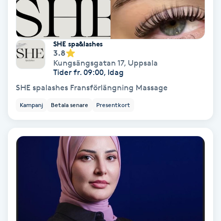
Hollywood Peel
Hot Stone Massage
SHE spa&lashes
3.8
Kungsängsgatan 17
,
Uppsala
Hot yoga
Tider fr. 09:00, Idag
SHE spalashes Fransförlängning Massage
Hudföryngring
Kampanj
Betala senare
Presentkort
Huduppstramning
Hudvård
Hyaluronsyra
Hyperhidros