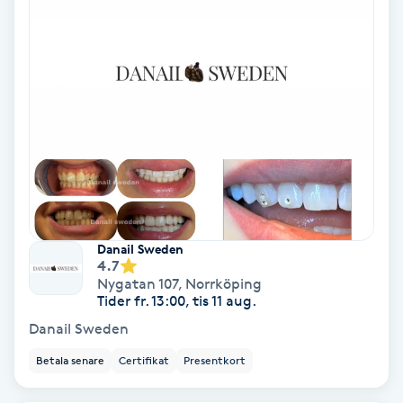
Color correction
Cryoterapi
D
Damklippning
Dermapen
Diamantslipning
Danail Sweden
E
4.7
Nygatan 107
,
Norrköping
Tider fr. 13:00, tis 11 aug.
Enzympeeling
Danail Sweden
Extensions
Betala senare
Certifikat
Presentkort