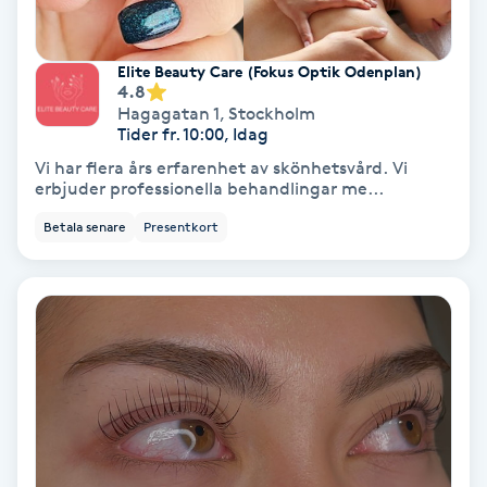
Osteopati
P
Elite Beauty Care (Fokus Optik Odenplan)
4.8
Paraffinbehandling
Hagagatan 1
,
Stockholm
Tider fr. 10:00, Idag
Vi har flera års erfarenhet av skönhetsvård. Vi
Pedikyr
erbjuder professionella behandlingar me...
Betala senare
Presentkort
Pensionärklippning
Permanent
Permanent hårborttagning
Permanent ögonbrynsmakeup
Personal shopper