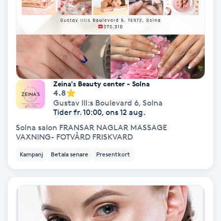
PRP (Platelet Rich Plasma)
PRX-T33
Psoriasis
Zeina's Beauty center - Solna
4.8
Gustav III:s Boulevard 6
,
Solna
PT
Tider fr. 10:00, ons 12 aug.
R
Solna salon FRANSAR NAGLAR MASSAGE
VAXNING- FOTVÅRD FRISKVARD
Radiofrekvens
Kampanj
Betala senare
Presentkort
Rakning
Reflexologi