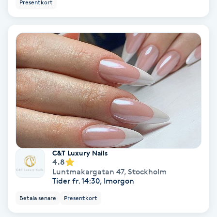
Presentkort
Skoinlägg
Skägg
Skäggfärgning
Skäggklippning
Skäggtrimmning
Skönhet
C&T Luxury Nails
4.8
Luntmakargatan 47
,
Stockholm
Slingor
Tider fr. 14:30, Imorgon
Betala senare
Presentkort
Sockring