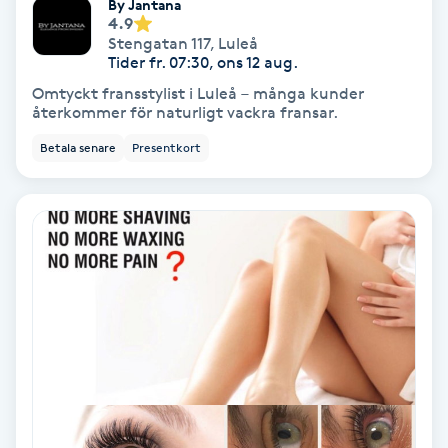
By Jantana
4.9
Stengatan 117
,
Luleå
Nagelförlängning akryl
Tider fr. 07:30, ons 12 aug.
Omtyckt fransstylist i Luleå – många kunder
Nagelförlängning gelé
återkommer för naturligt vackra fransar.
Betala senare
Presentkort
Nagelförlängning glasfiber
Nagelförlängning silke
Nagelförstärkning
Nagelklippning
Nagelsvamp
Nageltrång