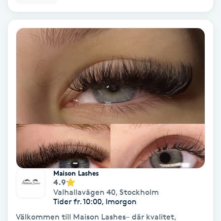
Svettbehandling
T
Tuina-massage
Taktil massage
Tandblekning
Tandläkare
Tatuering
Maison Lashes
4.9
Valhallavägen 40
,
Stockholm
Tatueringsborttagning
Tider fr. 10:00, Imorgon
Välkommen till Maison Lashes– där kvalitet,