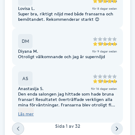
till
Jantana
F
Lovisa L.
för 8 dagar sedan
Super bra, riktigt nöjd med både fransarna och
bemötandet. Rekommenderar starkt 😊
Face framing
Faceliftmassage
DM
till
Jantana
Diyana M.
för 9 dagar sedan
Fet hårbotten
Otroligt välkomnande och jag är supernöjd
Fettreducering
AS
till
Jantana
Anastasija S.
för 16 dagar sedan
Fibromassage
Den enda salongen jag hittade som hade bruna
fransar! Resultatet överträffade verkligen alla
mina förväntningar. Fransarna blev otroligt fint
Fillers
och noggrant gjorda, och framför allt väldigt
Läs mer
naturliga – precis som jag ville ha dem. Tack så
mycket! Jag kommer definitivt tillbaka.
Fotmassage
Sida
1
av
32