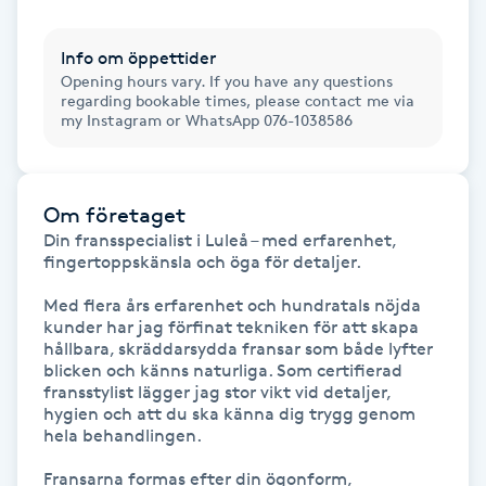
Gua Sha-massage
Info om öppettider
Opening hours vary. If you have any questions
H
regarding bookable times, please contact me via
my Instagram or WhatsApp 076-1038586
Hatha Yoga
Headspa
Om företaget
Din fransspecialist i Luleå – med erfarenhet, 
Healing
fingertoppskänsla och öga för detaljer.

Med flera års erfarenhet och hundratals nöjda 
Herrklippning
kunder har jag förfinat tekniken för att skapa 
hållbara, skräddarsydda fransar som både lyfter 
blicken och känns naturliga. Som certifierad 
HIFU
fransstylist lägger jag stor vikt vid detaljer, 
hygien och att du ska känna dig trygg genom 
hela behandlingen.

Hollywood Peel
Fransarna formas efter din ögonform, 