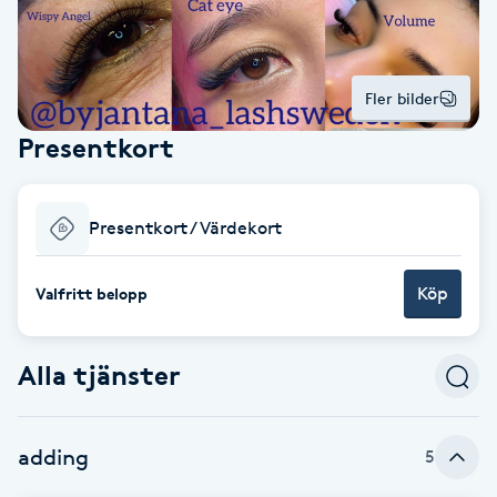
Alternativmedicin
POPULÄRA SÖKNINGAR
POPULÄRA SÖKNINGAR
POPULÄRA SÖKNINGAR
POPULÄRA SÖKNINGAR
POPULÄRA SÖKNINGAR
POPULÄRA SÖKNINGAR
POPULÄRA SÖKNINGAR
Gravidmassage
Personlig träning (PT)
Naglar
Lashlift
Frisör nära mig
Massage nära mig
Naglar nära mig
Lashlift nära mig
Piercing nära mig
Fotvård nära mig
Ansiktsbehandling nära mig
Frisör Västerås
Massage Västerås
Naglar Västerås
Browlift Stockholm
Microneedling Göteborg
Tatuering Göteborg
Yoga Göteborg
Yoga
Andningsmassage
Pedikyr
Browlift
Fler bilder
Frisör Stockholm
Massage Stockholm
Naglar Stockholm
Lashlift Stockholm
Piercing Stockholm
Fotvård Stockholm
Ansiktsbehandling Stockholm
Frisör Örebro
Massage Örebro
Naglar Örebro
Browlift Göteborg
Microneedling Malmö
Tatuering Malmö
Hot yoga Stockholm
Hot yoga
Microblading
Ansiktslyft utan kirurgi
Presentkort
Frisör Göteborg
Massage Göteborg
Naglar Göteborg
Lashlift Göteborg
Piercing Göteborg
Fotvård Göteborg
Ansiktsbehandling Göteborg
Frisör Linköping
Massage Linköping
Naglar Helsingborg
Browlift Malmö
LPG Stockholm
Tandblekning Stockholm
Hot yoga Malmö
Akupunktur
Spa
Frisör Malmö
Massage Malmö
Naglar Malmö
Lashlift Malmö
Ansiktsbehandling Malmö
Piercing Malmö
Fotvård Malmö
Frisör Jönköping
Massage Helsingborg
Microblading Stockholm
LPG Göteborg
Spraytan Stockholm
Spa Stockholm
Aromamassage
Samtalsterapi
Piercing
Presentkort / Värdekort
Frisör Uppsala
Massage Uppsala
Naglar Uppsala
Browlift nära mig
Microneedling Stockholm
Tatuering Stockholm
Yoga Stockholm
Microblading Göteborg
LPG Malmö
Spraytan Örebro
Spa Göteborg
Spraytan
Ashtanga Yoga
Köp
Valfritt belopp
Ayurveda
Alla tjänster
Ayurvedisk Massage
Ansiktsbehandling djuprengörande
adding
5
B