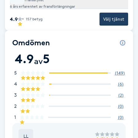
Cryoterapi
6 års erfarenhet av fransförlängningar
D
4.9
Välj tjänst
157
betyg
Damklippning
Omdömen
Dermapen
4.9
5
av
Diamantslipning
E
5
(
149
)
4
(
6
)
Enzympeeling
3
(
2
)
Extensions
2
(
0
)
1
(
0
)
Extensions borttagning
LL
Eyeliner-tatuering