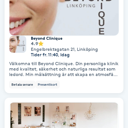
Tvätt & Fön
V
Vaccination
Beyond Clinique
Vampyrbehandling
4.9
Engelbrektsgatan 21
,
Linköping
Tider fr. 11:40, Idag
Vaxning
Välkomna till Beyond Clinique. Din personliga klinik
med kvalitet, säkerhet och naturliga resultat som
Vaxning brasiliansk
ledord. Min målsättning är att skapa en atmosfär
där du kan känna dig lugn och trygg. Här erbjuds
Betala senare
Presentkort
skräddarsydda injektions-och
Veterinär
hudvårdsbehandlingar utifrån dina önskemål och
förutsättningar. Konsultation Från och med 1:a juli
2021 är det lagstadgat med konsultation innan en
Vibrationsmassage
behandling, samt 48 timmars betänketid.
Konsultation och behandling kan alltså inte ske
samma dag. Har det gått mer än 6 månader sen
Vinyasa Yoga
tidigare behandling krävs en ny konsultation. Det