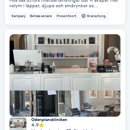
Hos oss utförs fillerbehandlingar där vi skapar mer
volym i läppar, djupa och smårynkor oc...
Bottenfärg
Kampanj
Betala senare
Presentkort
Branschorg.
Brynformning
Brynfärgning
Brynplockning
Bröllopsuppsättning
C
Celluliter
Coachning
Odenplanskliniken
4.9