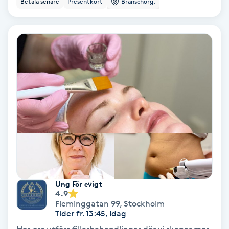
Betala senare
Presentkort
Branschorg.
Ansiktsbehandling djuprengörande
B
Babylights
Balayage
Bambumassage
Barber
Barnklippning
Ung För evigt
4.9
BIAB
Fleminggatan 99
,
Stockholm
Tider fr. 13:45, Idag
Blowout