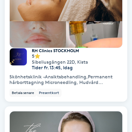
Nagelvård
Naglar borttagning
Naglar reparation
RH Clinics STOCKHOLM
5
Sibeliusgången 22D
,
Kista
Naprapati
Tider fr. 13:45, Idag
Skönhetsklinik -Ansiktsbehandling,Permanent
Navelpiercing
hårborttagning Microneedling, Hudvård...
Betala senare
Presentkort
NBE-massage
Ny frisyr
O