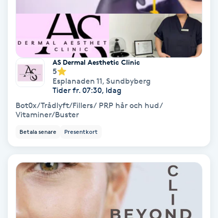
Terapi
Thaimassage
Toning
AS Dermal Aesthetic Clinic
5
Esplanaden 11
,
Sundbyberg
Torr hårbotten
Tider fr. 07:30, Idag
Bot0x/Trådlyft/Fillers/ PRP hår och hud/
Torrborstning
Vitaminer/Buster
Betala senare
Presentkort
Triggerpunktsmassage
Trådning
Träning