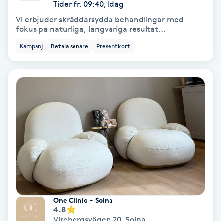
Tider fr. 09:40, Idag
Keratinbehandling
Vi erbjuder skräddarsydda behandlingar med
fokus på naturliga, långvariga resultat…
Kinesiologi
Kampanj
Betala senare
Presentkort
Kinesisk medicin
Kiropraktik
Klangmassage
Klippning
Klippning & Slingor
One Clinic - Solna
4.8
Klippning ungdom
Virebergsvägen 20
,
Solna