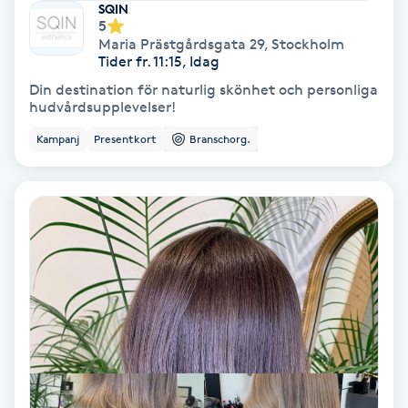
Laserbehandling
SQIN
5
Maria Prästgårdsgata 29
,
Stockholm
Lashlift Keratin
Tider fr. 11:15, Idag
Din destination för naturlig skönhet och personliga
LED-ljusterapi
hudvårdsupplevelser!
Kampanj
Presentkort
Branschorg.
Liktornar
LPG
LPG-behandling
LPG-massage
Luggklippning