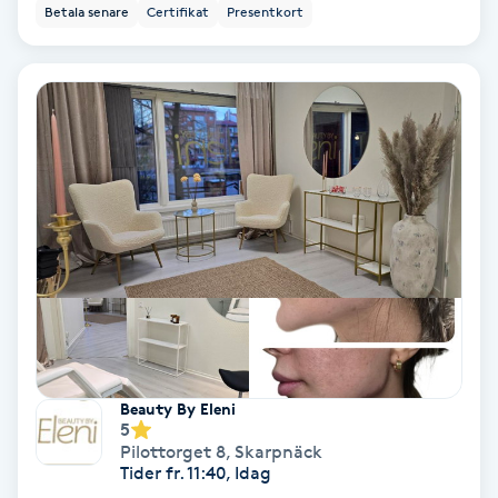
Regndroppsmassage
Betala senare
Certifikat
Presentkort
Reiki
Reikihealing
Reiki massage
Restorative Yoga
Rosacea
Rosenmetoden
Beauty By Eleni
5
Ryggmassage
Pilottorget 8
,
Skarpnäck
Tider fr. 11:40, Idag
S