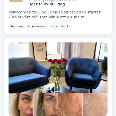
Tider fr. 09:00, Idag
Koppningsmassage
Välkommen till One Clinic i Solna! Sedan starten
2016 är vårt mål som klinik att du ska m...
Kosmetisk tatuering
Kampanj
Betala senare
Presentkort
Kostrådgivning
Kroppsinpackning
Kroppspeeling
Käkledsbehandling
Kärlbehandling
L