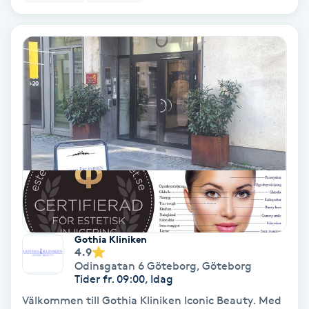
Hypnos
Hårborttagning
Hårbottenbehandling
Hårförlängning
Hårvård
Hälsa
Gothia Kliniken
Hälsprickor
4.9
Odinsgatan 6 Göteborg
,
Göteborg
I
Tider fr. 09:00, Idag
Idrottsmassage
Välkommen till Gothia Kliniken Iconic Beauty. Med