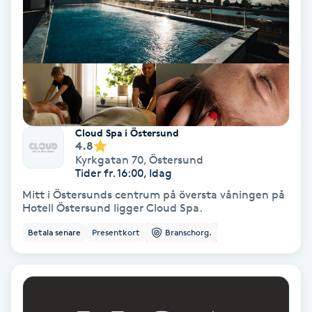
Färgning
Föning
G
Gel naglar
Cloud Spa i Östersund
4.8
Gelenaglar
Kyrkgatan 70
,
Östersund
Tider fr. 16:00, Idag
Gellack
Mitt i Östersunds centrum på översta våningen på
Hotell Östersund ligger Cloud Spa.
Gellack med förstärkning
Betala senare
Presentkort
Branschorg.
Gravidmassage
Gravidyoga