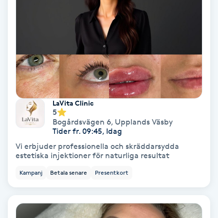
Osteopati
P
Paraffinbehandling
Pedikyr
Pensionärklippning
LaVita Clinic
5
Bogårdsvägen 6
,
Upplands Väsby
Permanent
Tider fr. 09:45, Idag
Vi erbjuder professionella och skräddarsydda
estetiska injektioner för naturliga resultat
Permanent hårborttagning
Kampanj
Betala senare
Presentkort
Permanent ögonbrynsmakeup
Personal shopper