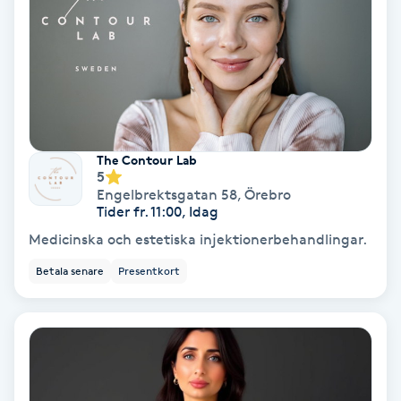
Olaplex
Olaplexbehandling
Ombre
The Contour Lab
Ombre brows
5
Engelbrektsgatan 58
,
Örebro
Tider fr. 11:00, Idag
Ombre naglar
Medicinska och estetiska injektionerbehandlingar.
Optiker
Betala senare
Presentkort
Ortobionomi
Ortopedi