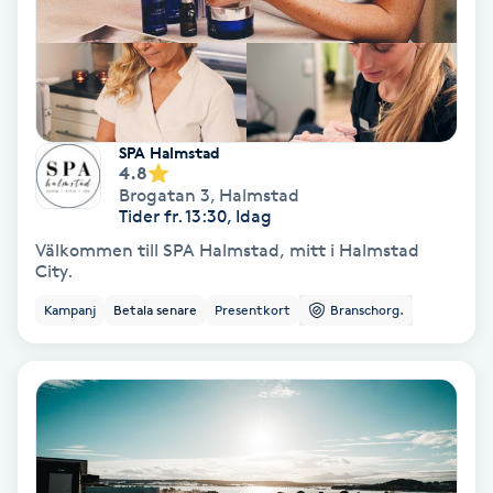
Fransförlängning Volym
Fransk manikyr
Fransrengöring
SPA Halmstad
4.8
Brogatan 3
,
Halmstad
Frekvensterapi
Tider fr. 13:30, Idag
Välkommen till SPA Halmstad, mitt i Halmstad
City.
Friskvård
Kampanj
Betala senare
Presentkort
Branschorg.
Friskvårdsmassage
Frisör
Funktionsanalys