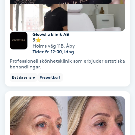
Medium
Megavolymfransar
Glowella klinik AB
5
Melasma
Holms väg 11B
,
Åby
Tider fr. 12:00, Idag
Mesoterapi
Professionell skönhetsklinik som erbjuder estetiska
behandlingar.
MicroPen
Betala senare
Presentkort
Microshading
Mixfransar
N
Nagelförlängning