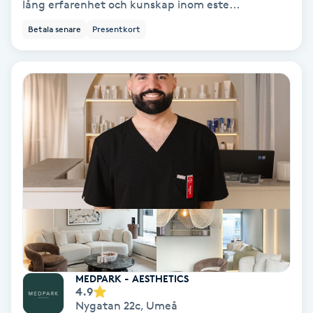
lång erfarenhet och kunskap inom este...
IPL
Betala senare
Presentkort
IPL hårborttagning
IR-massage
J
Japansk massage
K
K18
Katun fransar
MEDPARK - AESTHETICS
4.9
Kemisk peeling
Nygatan 22c
,
Umeå