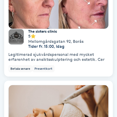
Nagelförlängning akryl
Nagelförlängning gelé
The sisters clinic
5
Mellomgårdsgatan 92
,
Borås
Nagelförlängning glasfiber
Tider fr. 15:00, Idag
Legitimerad sjukvårdspersonal med mycket
Nagelförlängning silke
erfarenhet av ansiktsskulptering och estetik. Cer
Betala senare
Presentkort
Nagelförstärkning
Nagelklippning
Nagelsvamp
Nageltrång