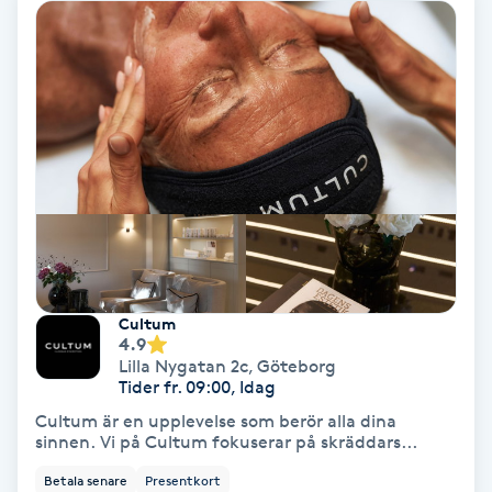
Hollywood Peel
Hot Stone Massage
Hot yoga
Hudföryngring
Huduppstramning
Cultum
Hudvård
4.9
Lilla Nygatan 2c
,
Göteborg
Tider fr. 09:00, Idag
Hyaluronsyra
Cultum är en upplevelse som berör alla dina
sinnen. Vi på Cultum fokuserar på skräddars...
Hyperhidros
Betala senare
Presentkort