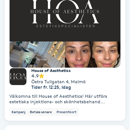
Gruppträning
Gua Sha-massage
H
Hatha Yoga
Headspa
House of Aesthetics
4.9
Östra Tullgatan 4
,
Malmö
Healing
Tider fr. 12:25, Idag
Välkomna till House of Aesthetics! Här utförs
estetiska injektions- och skönhetsbehand...
Herrklippning
Kampanj
Betala senare
Presentkort
HIFU