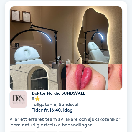
PRP (Platelet Rich Plasma)
PRX-T33
Psoriasis
PT
R
Radiofrekvens
Doktor Nordic SUNDSVALL
5
Rakning
Tullgatan 6
,
Sundsvall
Tider fr. 16:40, Idag
Reflexologi
Vi är ett erfaret team av läkare och sjuksköterskor
inom naturlig estetiska behandlingar.