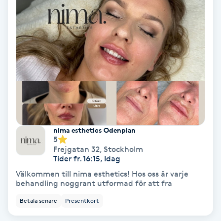
Personlig tränare
Picolaser
Piercing
Pigmentbehandling
nima esthetics Odenplan
Pigmentfläckar
5
Frejgatan 32
,
Stockholm
Tider fr. 16:15, Idag
Plastikkirurgi
Välkommen till nima esthetics! Hos oss är varje
behandling noggrant utformad för att fra
Powder brows
Betala senare
Presentkort
Power Yoga