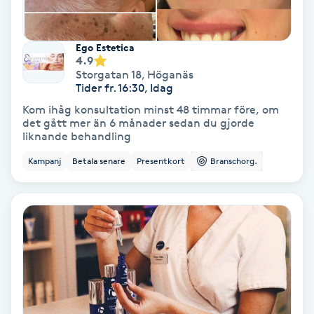
Fotmassage
Ego Estetica
Fotsvamp
4.9
Storgatan 18
,
Höganäs
Tider fr. 16:30, Idag
Fotvård
Kom ihåg konsultation minst 48 timmar före, om
det gått mer än 6 månader sedan du gjorde
liknande behandling
Fransar
Kampanj
Betala senare
Presentkort
Branschorg.
Fransborttagning
Fransfärgning
Fransförlängning
Fransförlängning Megavolym