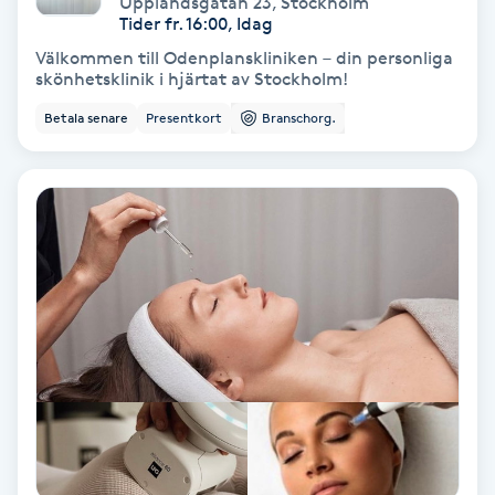
Upplandsgatan 23
,
Stockholm
Color correction
Tider fr. 16:00, Idag
Välkommen till Odenplanskliniken – din personliga
Cryoterapi
skönhetsklinik i hjärtat av Stockholm!
D
Betala senare
Presentkort
Branschorg.
Damklippning
Dermapen
Diamantslipning
E
Enzympeeling
Extensions