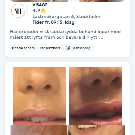
Extensions borttagning
VISAGE
4.9
Lästmakargatan 6
,
Stockholm
Eyeliner-tatuering
Tider fr. 09:15, Idag
F
Här erbjuder vi skräddarsydda behandlingar med
målet att lyfta fram och bevara din yttr...
Face framing
Betala senare
Presentkort
Branschorg.
Faceliftmassage
Fet hårbotten
Fettreducering
Fibromassage
Fillers