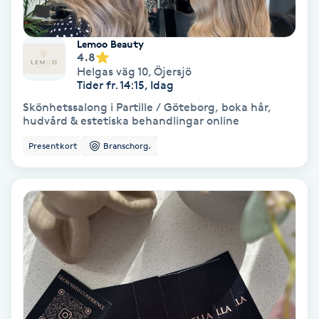
Lymfmassage
Läpptatuering
Lemoo Beauty
4.8
M
Helgas väg 10
,
Öjersjö
Tider fr. 14:15, Idag
Makeup
Skönhetssalong i Partille / Göteborg, boka hår,
hudvård & estetiska behandlingar online
Manikyr & Pedikyr
Presentkort
Branschorg.
Massage
Medial vägledning
Medicinsk massage
Meditation