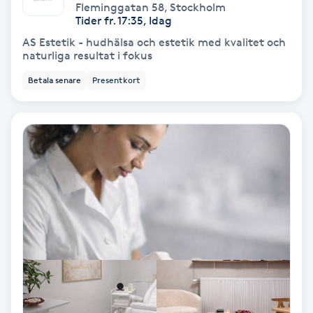
Fleminggatan 58
,
Stockholm
Tider fr. 17:35, Idag
Skoinlägg
AS Estetik - hudhälsa och estetik med kvalitet och
naturliga resultat i fokus
Skägg
Betala senare
Presentkort
Skäggfärgning
Skäggklippning
Skäggtrimmning
Skönhet
Slingor
Sockring