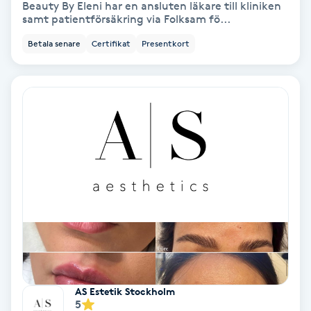
Beauty By Eleni har en ansluten läkare till kliniken
samt patientförsäkring via Folksam fö...
Samtalsterapi
Betala senare
Certifikat
Presentkort
Senioryoga
Shiatsu
Singelfransar
Sjukgymnastik
Skalpmassage
Skinbooster
AS Estetik Stockholm
Sklerosering
5