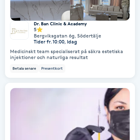
Svettbehandling
T
Dr. Ban Clinic & Academy
5
Bergviksgatan 6g
,
Södertälje
Tuina-massage
Tider fr. 10:00, Idag
Medicinskt team specialiserat på säkra estetiska
Taktil massage
injektioner och naturliga resultat
Betala senare
Presentkort
Tandblekning
Tandläkare
Tatuering
Tatueringsborttagning