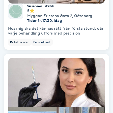
SusannesEstetik
Spa
5
Myggan Ericsons Gata 2
,
Göteborg
Tider fr. 17:30, Idag
Spa manikyr & pedikyr
Hos mig ska det kännas rätt från första stund, där
varje behandling utförs med precision.
Spa-manikyr
Betala senare
Presentkort
Spa-pedikyr
Spraytan
Stylist
Sugaring
Svensk massage