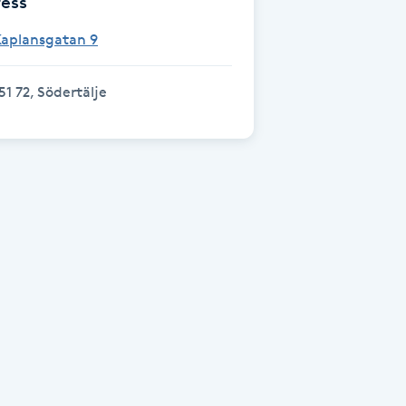
ess
Kaplansgatan 9
51 72, Södertälje