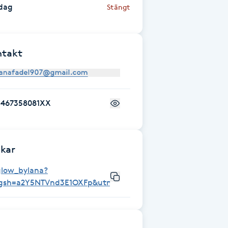
dag
Stängt
ntakt
+467358081XX
kar
glow_bylana?
igsh=a2Y5NTVnd3E1OXFp&utm_source=qr