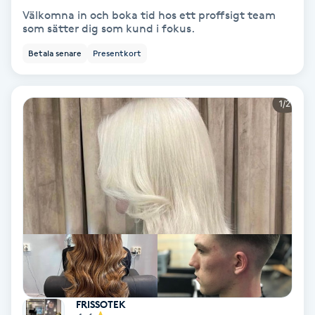
Extensions borttagning
Välkomna in och boka tid hos ett proffsigt team
som sätter dig som kund i fokus.
Eyeliner-tatuering
Betala senare
Presentkort
F
Face framing
Faceliftmassage
Fet hårbotten
Fettreducering
Fibromassage
Fillers
FRISSOTEK