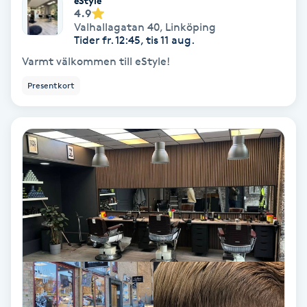
eStyle
4.9
Valhallagatan 40
,
Linköping
Nagelvård
Tider fr. 12:45, tis 11 aug.
Varmt välkommen till eStyle!
Naglar borttagning
Presentkort
Naglar reparation
Naprapati
Navelpiercing
NBE-massage
Ny frisyr
O