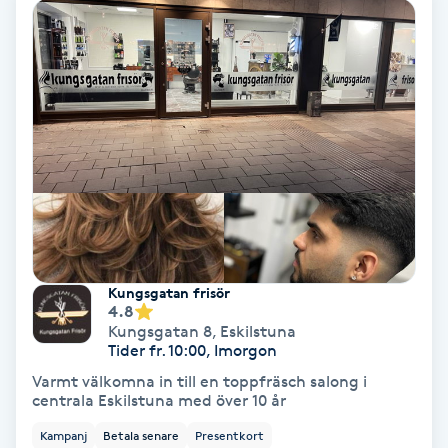
Laserbehandling
Lashlift Keratin
LED-ljusterapi
Liktornar
LPG
LPG-behandling
Kungsgatan frisör
4.8
Kungsgatan 8
,
Eskilstuna
LPG-massage
Tider fr. 10:00, Imorgon
Varmt välkomna in till en toppfräsch salong i
Luggklippning
centrala Eskilstuna med över 10 år
Kampanj
Betala senare
Presentkort