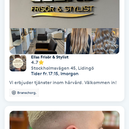
Samtalsterapi
Senioryoga
Shiatsu
Ellas Frisör & Stylist
Singelfransar
4.7
Stockholmsvägen 45
,
Lidingö
Tider fr. 17:15, Imorgon
Sjukgymnastik
Vi erbjuder tjänster inom hårvård. Välkommen in!
Skalpmassage
Branschorg.
Skinbooster
Sklerosering