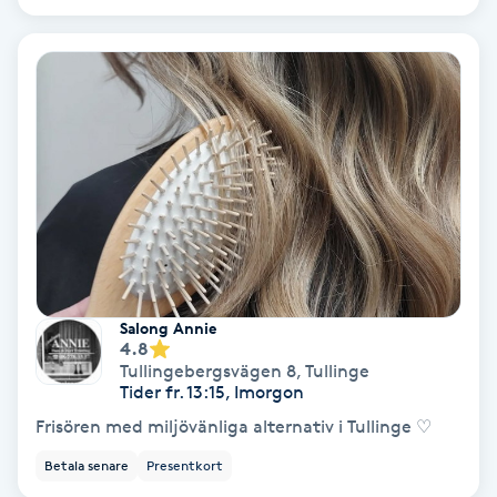
Ansiktsbehandling djuprengörande
B
Babylights
Balayage
Bambumassage
Barber
Salong Annie
4.8
Barnklippning
Tullingebergsvägen 8
,
Tullinge
Tider fr. 13:15, Imorgon
BIAB
Frisören med miljövänliga alternativ i Tullinge ♡
Betala senare
Presentkort
Blowout