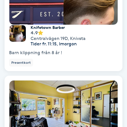
Hollywood Peel
Hot Stone Massage
Knifetown Barber
4.9
Hot yoga
Centralvägen 19D
,
Knivsta
Tider fr. 11:15, Imorgon
Barn klippning från 8 år !
Hudföryngring
Presentkort
Huduppstramning
Hudvård
Hyaluronsyra
Hyperhidros