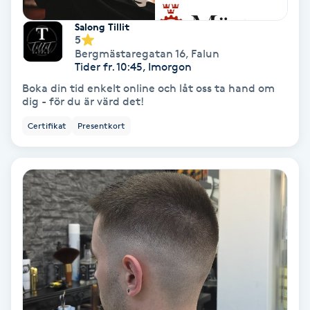
Färgning
Salong Tillit
5
Bergmästaregatan 16
,
Falun
Föning
Tider fr. 10:45, Imorgon
G
Boka din tid enkelt online och låt oss ta hand om
dig - för du är värd det!
Gel naglar
Certifikat
Presentkort
Gelenaglar
Gellack
Gellack med förstärkning
Gravidmassage
Gravidyoga