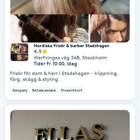
Regndroppsmassage
Reiki
Reikihealing
Nordiska frisör & barber Stadshagen
4.5
Reiki massage
Warfvinges väg 36B
,
Stockholm
Tider fr. 10:00, Idag
Frisör för dam & herr i Stadshagen – klippning,
Restorative Yoga
färg, skägg & styling.
Kampanj
Betala senare
Presentkort
Rosacea
Rosenmetoden
Ryggmassage
S