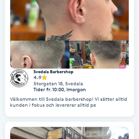
Skoinlägg
Skägg
Skäggfärgning
Skäggklippning
Svedala Barbershop
4.9
Skäggtrimmning
Storgatan 18
,
Svedala
Tider fr. 10:00, Imorgon
Skönhet
Välkommen till Svedala barbershop! Vi sätter alltid
kunden i fokus och levererar alltid pe
Slingor
Sockring