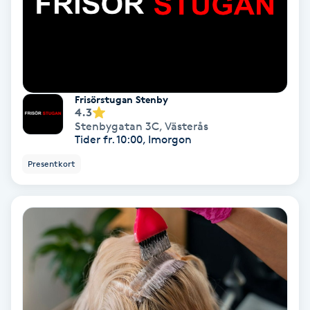
PRP (Platelet Rich Plasma)
PRX-T33
Frisörstugan Stenby
Psoriasis
4.3
Stenbygatan 3C
,
Västerås
Tider fr. 10:00, Imorgon
PT
Presentkort
R
Radiofrekvens
Rakning
Reflexologi