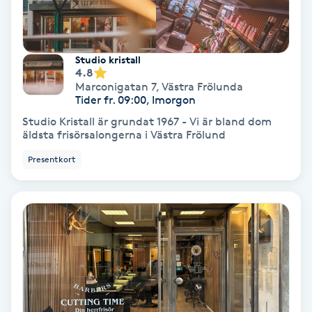
Osteopati
P
Studio kristall
Paraffinbehandling
4.8
Marconigatan 7
,
Västra Frölunda
Tider fr. 09:00, Imorgon
Pedikyr
Studio Kristall är grundat 1967 - Vi är bland dom
äldsta frisörsalongerna i Västra Frölund
Pensionärklippning
Presentkort
Permanent
Permanent hårborttagning
Permanent ögonbrynsmakeup
Personal shopper