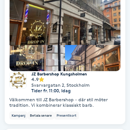
Spa
Spa manikyr & pedikyr
Spa-manikyr
Spa-pedikyr
JZ Barbershop Kungsholmen
Spraytan
4.9
Svarvargatan 2
,
Stockholm
Tider fr. 11:00, Idag
Stylist
Välkommen till JZ Barbershop – där stil möter
tradition. Vi kombinerar klassiskt barb.
Sugaring
Kampanj
Betala senare
Presentkort
Svensk massage