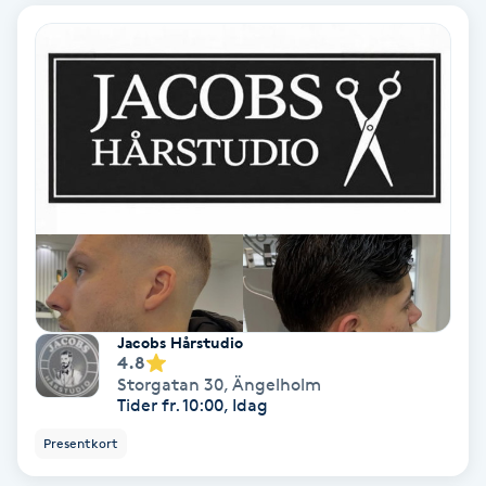
Tvätt & Fön
V
Vaccination
Vampyrbehandling
Vaxning
Vaxning brasiliansk
Veterinär
Jacobs Hårstudio
4.8
Storgatan 30
,
Ängelholm
Vibrationsmassage
Tider fr. 10:00, Idag
Presentkort
Vinyasa Yoga