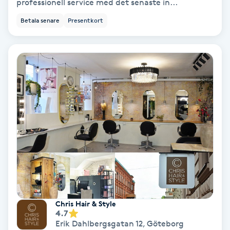
professionell service med det senaste in...
Medium
Betala senare
Presentkort
Megavolymfransar
Melasma
Mesoterapi
MicroPen
Microshading
Mixfransar
N
Chris Hair & Style
4.7
Erik Dahlbergsgatan 12
,
Göteborg
Nagelförlängning