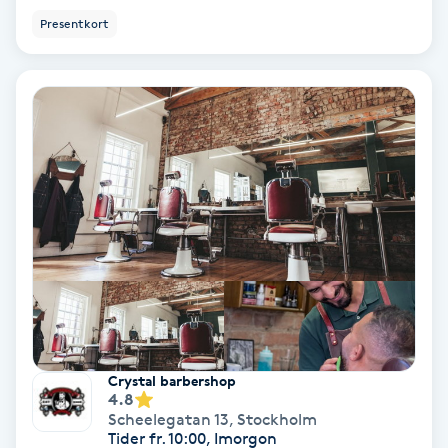
Color correction
Presentkort
Cryoterapi
D
Damklippning
Dermapen
Diamantslipning
E
Enzympeeling
Crystal barbershop
Extensions
4.8
Scheelegatan 13
,
Stockholm
Tider fr. 10:00, Imorgon