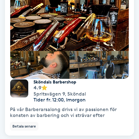
Terapi
Thaimassage
Toning
Torr hårbotten
Torrborstning
Sköndals Barbershop
4.9
Triggerpunktsmassage
Spritsvägen 9
,
Sköndal
Tider fr. 12:00, Imorgon
Trådning
På vår Barberarsalong drivs vi av passionen för
konsten av barbering och vi strävar efter
Träning
Betala senare