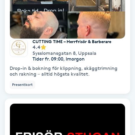
Personlig tränare
Picolaser
CUTTING TIME – Herrfrisör & Barberare
4.4
Piercing
Sysslomansgatan 8
,
Uppsala
Tider fr. 09:00, Imorgon
Pigmentbehandling
Drop-in & bokning för klippning, skäggtrimning
och rakning – alltid högsta kvalitet.
Pigmentfläckar
Presentkort
Plastikkirurgi
Powder brows
Power Yoga