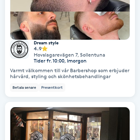
IPL
IPL hårborttagning
Dream style
4.9
IR-massage
Hovslagarevägen 7
,
Sollentuna
J
Tider fr. 10:00, Imorgon
Varmt välkommen till vår Barbershop som erbjuder
Japansk massage
hårvård, styling och skönhetsbehandlingar
K
Betala senare
Presentkort
K18
Katun fransar
Kemisk peeling