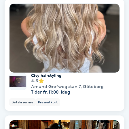
Svettbehandling
T
Tuina-massage
Taktil massage
Tandblekning
City hairstyling
4.9
Tandläkare
Amund Grefwegatan 7
,
Göteborg
Tider fr. 11:00, Idag
Tatuering
Betala senare
Presentkort
Tatueringsborttagning