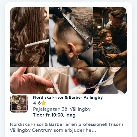
Volymfransar
Vårtor
Y
Yin Yoga
Yoga
Yoga Nidra
Nordiska Frisör & Barber Vällingby
Yogamassage
4.6
Pajalagatan 38
,
Vällingby
Z
Tider fr. 10:00, Idag
Nordiska Frisör & Barber är en professionell frisör i
Zonterapi
Vällingby Centrum som erbjuder he...