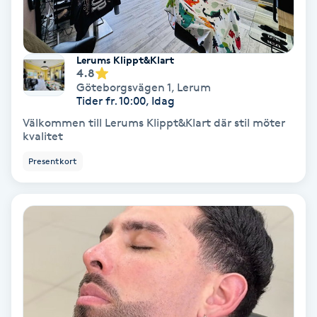
Hypnos
Hårborttagning
Lerums Klippt&Klart
4.8
Göteborgsvägen 1
,
Lerum
Hårbottenbehandling
Tider fr. 10:00, Idag
Välkommen till Lerums Klippt&Klart där stil möter
Hårförlängning
kvalitet
Presentkort
Hårvård
Hälsa
Hälsprickor
I
Idrottsmassage