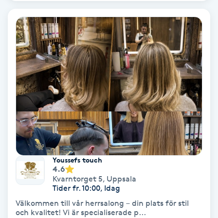
Bottenfärg
Brynformning
Brynfärgning
Brynplockning
Bröllopsuppsättning
C
Youssefs touch
4.6
Celluliter
Kvarntorget 5
,
Uppsala
Tider fr. 10:00, Idag
Coachning
Välkommen till vår herrsalong – din plats för stil
och kvalitet! Vi är specialiserade p...