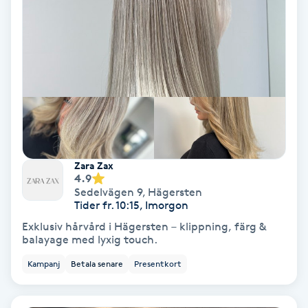
Koppningsmassage
Kosmetisk tatuering
Kostrådgivning
Kroppsinpackning
Zara Zax
4.9
Kroppspeeling
Sedelvägen 9
,
Hägersten
Tider fr. 10:15, Imorgon
Käkledsbehandling
Exklusiv hårvård i Hägersten – klippning, färg &
balayage med lyxig touch.
Kärlbehandling
Kampanj
Betala senare
Presentkort
L