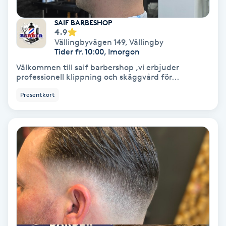
SAIF BARBESHOP
Gruppträning
4.9
Vällingbyvägen 149
,
Vällingby
Tider fr. 10:00, Imorgon
Gua Sha-massage
​Välkommen till saif barbershop ,vi erbjuder
H
professionell klippning och skäggvård för...
Hatha Yoga
Presentkort
Headspa
Healing
Herrklippning
HIFU