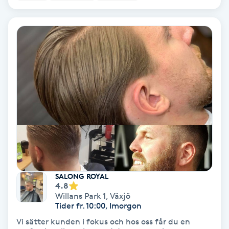
Lymfmassage
Läpptatuering
M
Makeup
Manikyr & Pedikyr
Massage
Medial vägledning
SALONG ROYAL
4.8
Medicinsk massage
Willans Park 1
,
Växjö
Tider fr. 10:00, Imorgon
Meditation
Vi sätter kunden i fokus och hos oss får du en