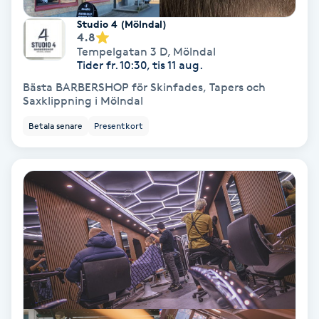
Olaplex
Studio 4 (Mölndal)
4.8
Tempelgatan 3 D
,
Mölndal
Olaplexbehandling
Tider fr. 10:30, tis 11 aug.
Bästa BARBERSHOP för Skinfades, Tapers och
Ombre
Saxklippning i Mölndal
Betala senare
Presentkort
Ombre brows
Ombre naglar
Optiker
Ortobionomi
Ortopedi