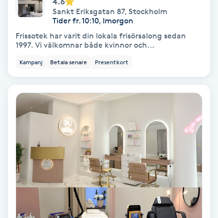
4.6
Sankt Eriksgatan 87
,
Stockholm
Fotmassage
Tider fr. 10:10, Imorgon
Frissotek har varit din lokala frisörsalong sedan
Fotsvamp
1997. Vi välkomnar både kvinnor och...
Kampanj
Betala senare
Presentkort
Fotvård
Fransar
Fransborttagning
Fransfärgning
Fransförlängning
Fransförlängning Megavolym