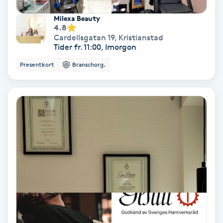
Fransförlängning Volym
Milexa Beauty
4.8
Cardellsgatan 19
,
Kristianstad
Fransk manikyr
Tider fr. 11:00, Imorgon
Presentkort
Branschorg.
Fransrengöring
Frekvensterapi
Friskvård
Friskvårdsmassage
Frisör
Funktionsanalys