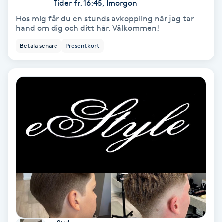
Tider fr. 16:45, Imorgon
Hos mig får du en stunds avkoppling när jag tar
Nagelförlängning akryl
hand om dig och ditt hår. Välkommen!
Betala senare
Presentkort
Nagelförlängning gelé
Nagelförlängning glasfiber
Nagelförlängning silke
Nagelförstärkning
Nagelklippning
Nagelsvamp
Nageltrång