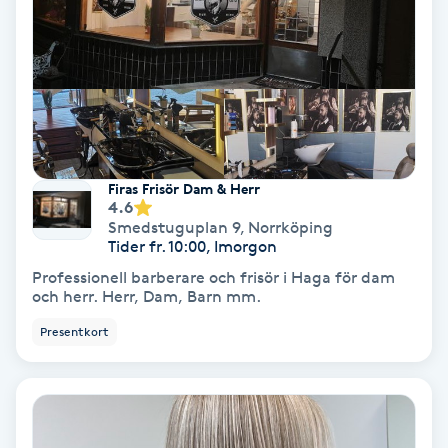
Keratinbehandling
Kinesiologi
Kinesisk medicin
Firas Frisör Dam & Herr
Kiropraktik
4.6
Smedstuguplan 9
,
Norrköping
Tider fr. 10:00, Imorgon
Klangmassage
Professionell barberare och frisör i Haga för dam
och herr. Herr, Dam, Barn mm.
Klippning
Presentkort
Klippning & Slingor
Klippning ungdom