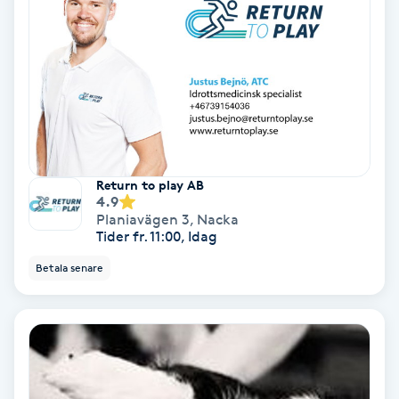
Hollywood Peel
Hot Stone Massage
Hot yoga
Hudföryngring
Return to play AB
4.9
Huduppstramning
Planiavägen 3
,
Nacka
Tider fr. 11:00, Idag
Hudvård
Betala senare
Hyaluronsyra
Hyperhidros