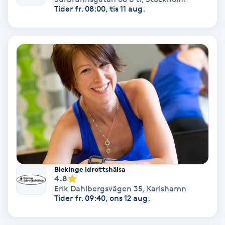
Regndroppsmassage
Tider fr. 08:00, tis 11 aug.
Reiki
Reikihealing
Reiki massage
Restorative Yoga
Rosacea
Blekinge Idrottshälsa
Rosenmetoden
4.8
Erik Dahlbergsvägen 35
,
Karlshamn
Tider fr. 09:40, ons 12 aug.
Ryggmassage
S