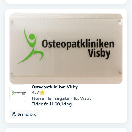
Färgning
Föning
G
Gel naglar
Gelenaglar
Gellack
Osteopatkliniken Visby
4.7
Gellack med förstärkning
Norra Hansegatan 18
,
Visby
Tider fr. 11:00, Idag
Gravidmassage
Branschorg.
Gravidyoga