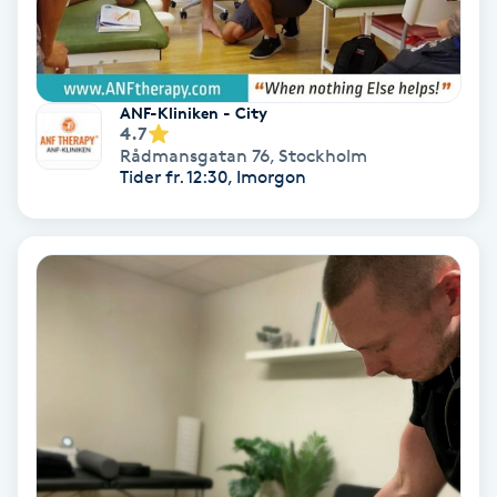
Koppningsmassage
Kosmetisk tatuering
ANF-Kliniken - City
4.7
Rådmansgatan 76
,
Stockholm
Kostrådgivning
Tider fr. 12:30, Imorgon
Kroppsinpackning
Kroppspeeling
Käkledsbehandling
Kärlbehandling
L