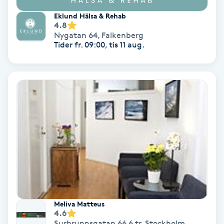
Eklund Hälsa & Rehab
PRP (Platelet Rich Plasma)
4.8
Nygatan 64
,
Falkenberg
Tider fr. 09:00, tis 11 aug.
PRX-T33
Psoriasis
PT
R
Radiofrekvens
Rakning
Reflexologi
Meliva Matteus
4.6
Surbrunnsgatan 66 6 tr
,
Stockholm