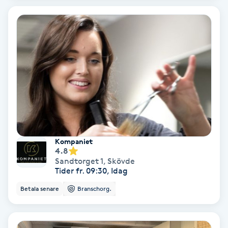
Color correction
Cryoterapi
D
Damklippning
Dermapen
Diamantslipning
Kompaniet
E
4.8
Sandtorget 1
,
Skövde
Tider fr. 09:30, Idag
Enzympeeling
Betala senare
Branschorg.
Extensions