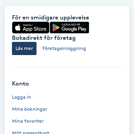
Svettbehandling
För en smidigare upplevelse
T
Tuina-massage
Bokadirekt för företag
Läs mer
Företagsinloggning
Taktil massage
Tandblekning
Konto
Tandläkare
Logga in
Tatuering
Mina bokningar
Tatueringsborttagning
Mina favoriter
Mitt presentkort