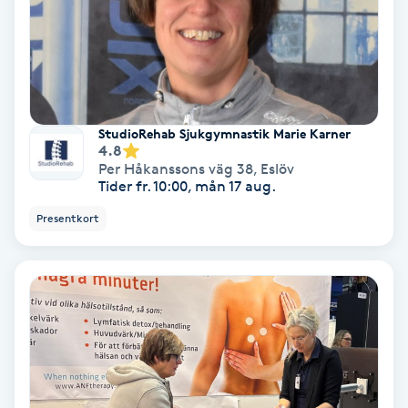
Osteopati
P
Paraffinbehandling
StudioRehab Sjukgymnastik Marie Karner
Pedikyr
4.8
Per Håkanssons väg 38
,
Eslöv
Tider fr. 10:00, mån 17 aug.
Pensionärklippning
Presentkort
Permanent
Permanent hårborttagning
Permanent ögonbrynsmakeup
Personal shopper