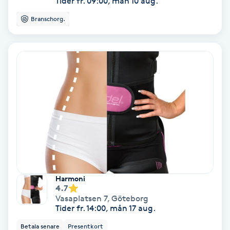
Tider fr. 09:00, mån 10 aug.
Medium
Branschorg.
Megavolymfransar
Melasma
Mesoterapi
MicroPen
Microshading
Harmoni
Mixfransar
4.7
Vasaplatsen 7
,
Göteborg
N
Tider fr. 14:00, mån 17 aug.
Betala senare
Presentkort
Nagelförlängning