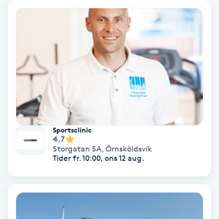
Samtalsterapi
Senioryoga
Shiatsu
Singelfransar
Sjukgymnastik
Sportsclinic
4.7
Storgatan 5A
,
Örnsköldsvik
Skalpmassage
Tider fr. 10:00, ons 12 aug.
Skinbooster
Sklerosering