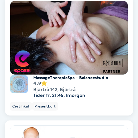
Gruppträning
Gua Sha-massage
H
Hatha Yoga
Headspa
MassageTherapieSpa - Balancestudio
4.9
Bjärtrå 142
,
Bjärtrå
Healing
Tider fr. 21:45, Imorgon
Certifikat
Presentkort
Herrklippning
HIFU