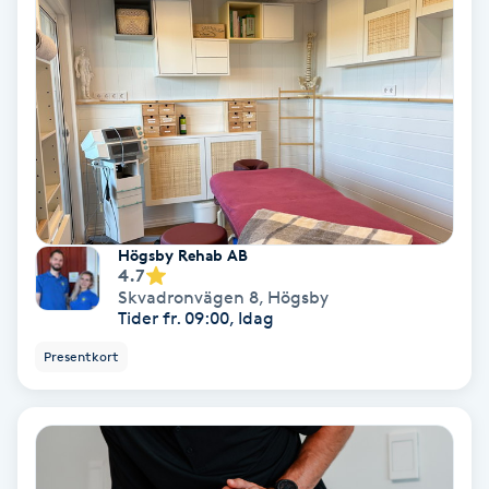
Extensions borttagning
Eyeliner-tatuering
F
Face framing
Faceliftmassage
Högsby Rehab AB
Fet hårbotten
4.7
Skvadronvägen 8
,
Högsby
Tider fr. 09:00, Idag
Fettreducering
Presentkort
Fibromassage
Fillers