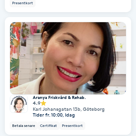
Presentkort
Bottenfärg
Brynformning
Brynfärgning
Brynplockning
Bröllopsuppsättning
C
Aranya Friskvård & Rehab.
4.9
Celluliter
Karl Johansgatan 13b
,
Göteborg
Tider fr. 10:00, Idag
Coachning
Betala senare
Certifikat
Presentkort