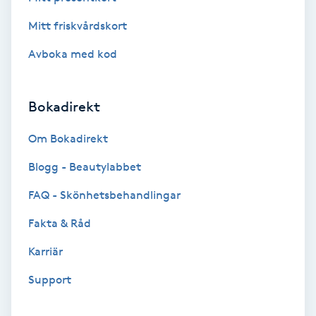
Terapi
Mitt friskvårdskort
Thaimassage
Avboka med kod
Toning
Bokadirekt
Torr hårbotten
Om Bokadirekt
Torrborstning
Blogg - Beautylabbet
FAQ - Skönhetsbehandlingar
Triggerpunktsmassage
Fakta & Råd
Trådning
Karriär
Träning
Support