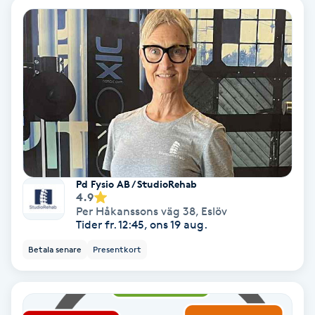
Nagelvård
Naglar borttagning
Naglar reparation
Naprapati
Pd Fysio AB / StudioRehab
Navelpiercing
4.9
Per Håkanssons väg 38
,
Eslöv
Tider fr. 12:45, ons 19 aug.
NBE-massage
Betala senare
Presentkort
Ny frisyr
O