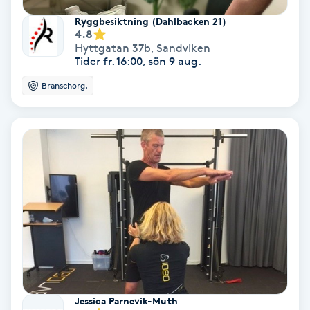
Laserbehandling
Ryggbesiktning (Dahlbacken 21)
4.8
Lashlift Keratin
Hyttgatan 37b
,
Sandviken
Tider fr. 16:00, sön 9 aug.
LED-ljusterapi
Branschorg.
Liktornar
LPG
LPG-behandling
LPG-massage
Luggklippning
Jessica Parnevik-Muth