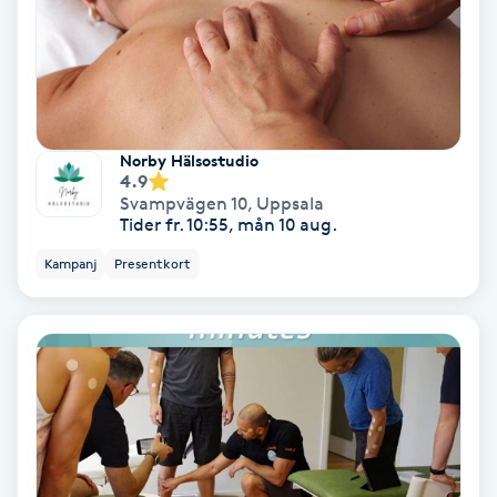
Keratinbehandling
Kinesiologi
Norby Hälsostudio
Kinesisk medicin
4.9
Svampvägen 10
,
Uppsala
Tider fr. 10:55, mån 10 aug.
Kiropraktik
Kampanj
Presentkort
Klangmassage
Klippning
Klippning & Slingor
Klippning ungdom