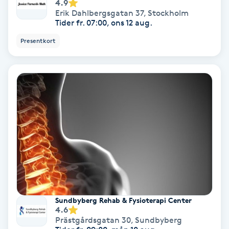
Lymfmassage
4.9
Erik Dahlbergsgatan 37
,
Stockholm
Tider fr. 07:00, ons 12 aug.
Läpptatuering
Presentkort
M
Makeup
Manikyr & Pedikyr
Massage
Medial vägledning
Medicinsk massage
Sundbyberg Rehab & Fysioterapi Center
4.6
Meditation
Prästgårdsgatan 30
,
Sundbyberg