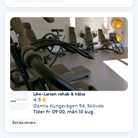
Nagelförlängning akryl
Nagelförlängning gelé
Nagelförlängning glasfiber
Nagelförlängning silke
Nagelförstärkning
Löw-Larsen rehab & hälsa
4.5
Nagelklippning
Gamla Kungsvägen 54
,
Skövde
Tider fr. 09:00, mån 10 aug.
Nagelsvamp
Betala senare
Nageltrång