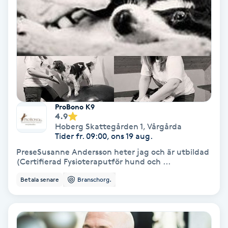
Hypnos
Hårborttagning
Hårbottenbehandling
Hårförlängning
ProBono K9
4.9
Hårvård
Hoberg Skattegården 1
,
Vårgårda
Tider fr. 09:00, ons 19 aug.
PreseSusanne Andersson heter jag och är utbildad
Hälsa
(Certifierad Fysioteraputför hund och ...
Betala senare
Branschorg.
Hälsprickor
I
Idrottsmassage