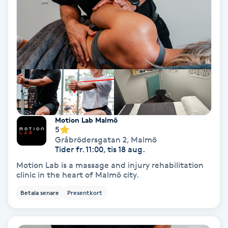
Fotmassage
Fotsvamp
Fotvård
Fransar
Motion Lab Malmö
Fransborttagning
5
Gråbrödersgatan 2
,
Malmö
Tider fr. 11:00, tis 18 aug.
Fransfärgning
Motion Lab is a massage and injury rehabilitation
clinic in the heart of Malmö city.
Fransförlängning
Betala senare
Presentkort
Fransförlängning Megavolym