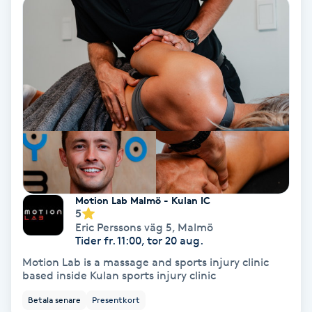
Fransförlängning Volym
Fransk manikyr
Fransrengöring
Frekvensterapi
Friskvård
Motion Lab Malmö - Kulan IC
5
Friskvårdsmassage
Eric Perssons väg 5
,
Malmö
Tider fr. 11:00, tor 20 aug.
Frisör
Motion Lab is a massage and sports injury clinic
based inside Kulan sports injury clinic
Funktionsanalys
Betala senare
Presentkort