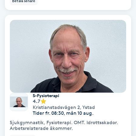
Betala senare
Ansiktsbehandling djuprengörande
B
Babylights
Balayage
Bambumassage
Barber
S-Fysioterapi
Barnklippning
4.7
Kristianstadsvägen 2
,
Ystad
Tider fr. 08:30, mån 10 aug.
BIAB
Sjukgymnastik, Fysioterapi. OMT. Idrottsskador.
Arbetsrelaterade åkommer.
Blowout