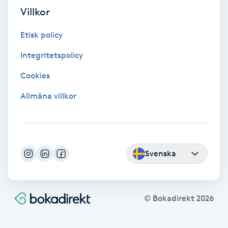
Tvätt & Fön
Villkor
V
Etisk policy
Vaccination
Integritetspolicy
Vampyrbehandling
Cookies
Allmäna villkor
Vaxning
Vaxning brasiliansk
Svenska
Veterinär
Vibrationsmassage
© Bokadirekt
2026
Vinyasa Yoga