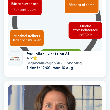
Olaplex
Olaplexbehandling
Ombre
Ombre brows
Fyskliniken i Linköping AB
4.9
Ombre naglar
Jägarvallsvägen 4B
,
Linköping
Tider fr. 12:00, mån 10 aug.
Optiker
Ortobionomi
Ortopedi