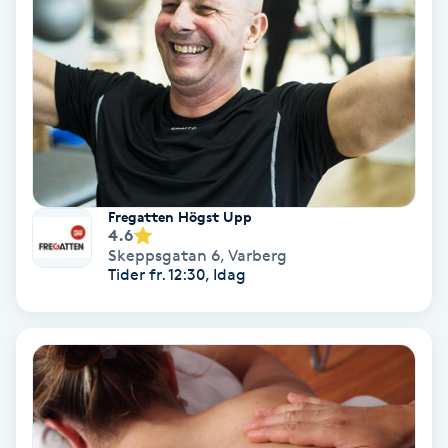
IPL
IPL hårborttagning
IR-massage
J
Fregatten Högst Upp
4.6
Japansk massage
Skeppsgatan 6
,
Varberg
K
Tider fr. 12:30, Idag
K18
Katun fransar
Kemisk peeling