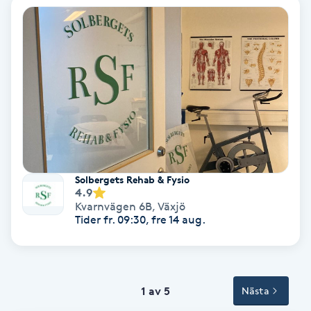
Spa
Spa manikyr & pedikyr
Spa-manikyr
Spa-pedikyr
Solbergets Rehab & Fysio
Spraytan
4.9
Kvarnvägen 6B
,
Växjö
Stylist
Tider fr. 09:30, fre 14 aug.
Sugaring
1 av 5
Nästa
Svensk massage