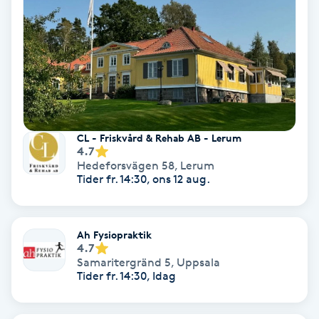
Skoinlägg
Skägg
Skäggfärgning
CL - Friskvård & Rehab AB - Lerum
Skäggklippning
4.7
Hedeforsvägen 58
,
Lerum
Tider fr. 14:30, ons 12 aug.
Skäggtrimmning
Skönhet
Ah Fysiopraktik
4.7
Samaritergränd 5
,
Uppsala
Slingor
Tider fr. 14:30, Idag
Sockring