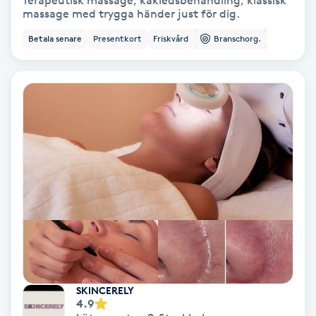
Terapeutisk massage, käkledsbehandling, klassisk
massage med trygga händer just för dig.
Bottenfärg
Betala senare
Presentkort
Friskvård
Branschorg.
Brynformning
Brynfärgning
Brynplockning
Bröllopsuppsättning
C
Celluliter
Coachning
SKINCERELY
4.9