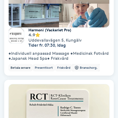
Spa
Spa manikyr & pedikyr
Harmoni (Vackeriet Pro)
4.9
Spa-manikyr
Uddevallavägen 5
,
Kungälv
Tider fr. 07:30, Idag
●Individuell anpassad Massage ●Medicinsk Fotvård
Spa-pedikyr
●Japansk Head Spa● Friskvård
Betala senare
Presentkort
Friskvård
Branschorg.
Spraytan
Stylist
Sugaring
Svensk massage