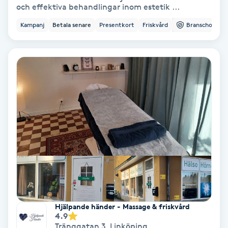
och effektiva behandlingar inom estetik ...
PRP (Platelet Rich Plasma)
Kampanj
Betala senare
Presentkort
Friskvård
Branschorg.
PRX-T33
Psoriasis
PT
R
Radiofrekvens
Rakning
Reflexologi
Hjälpande händer - Massage & friskvård
4.9
Tränggatan 3
,
Linköping