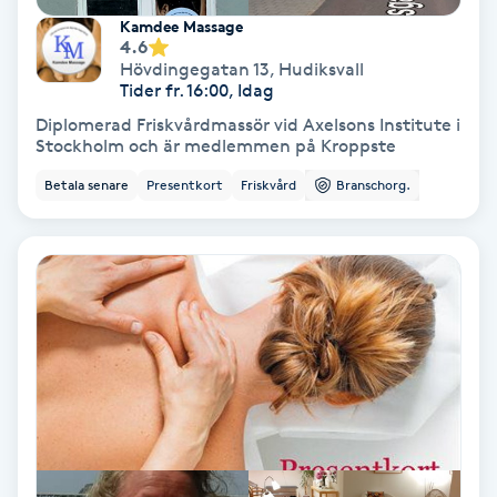
Lymfmassage
Kamdee Massage
4.6
Läpptatuering
Hövdingegatan 13
,
Hudiksvall
Tider fr. 16:00, Idag
M
Diplomerad Friskvårdmassör vid Axelsons Institute i
Stockholm och är medlemmen på Kroppste
Makeup
Betala senare
Presentkort
Friskvård
Branschorg.
Manikyr & Pedikyr
Massage
Medial vägledning
Medicinsk massage
Meditation