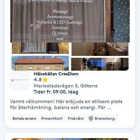
Terapi
Thaimassage
Toning
Torr hårbotten
Torrborstning
Hälsokällan CreaDiem
4.8
Mariestadsvägen 5
,
Götene
Triggerpunktsmassage
Tider fr. 09:00, Idag
Varmt välkommen! Här erbjuds en stillsam plats
Trådning
för återhämtning, balans och energi. För ...
Betala senare
Presentkort
Friskvård
Branschorg.
Träning