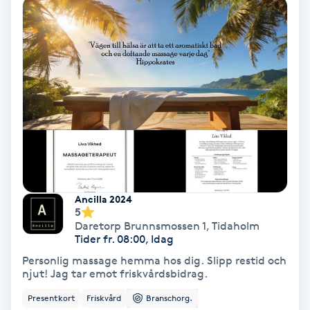
Tvätt & Fön
V
Vaccination
Vampyrbehandling
Vaxning
Vaxning brasiliansk
Ancilla 2024
5
Veterinär
Daretorp Brunnsmossen 1
,
Tidaholm
Tider fr. 08:00, Idag
Vibrationsmassage
Personlig massage hemma hos dig. Slipp restid och
njut! Jag tar emot friskvårdsbidrag.
Vinyasa Yoga
Presentkort
Friskvård
Branschorg.