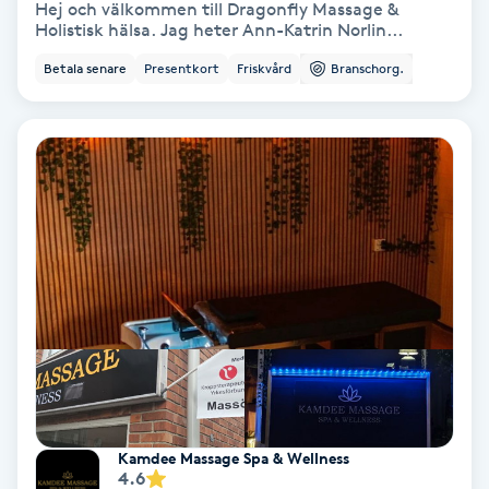
Hej och välkommen till Dragonfly Massage &
Holistisk hälsa. Jag heter Ann-Katrin Norlin...
Koppningsmassage
Betala senare
Presentkort
Friskvård
Branschorg.
Kosmetisk tatuering
Kostrådgivning
Kroppsinpackning
Kroppspeeling
Käkledsbehandling
Kärlbehandling
L
Kamdee Massage Spa & Wellness
4.6