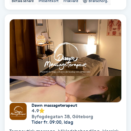
Betala senare
Presentkort
Friskvård
Branschorg.
Ansiktsbehandling djuprengörande
B
Babylights
Balayage
Bambumassage
Barber
Barnklippning
Dawn massageterapeut
4.9
BIAB
Byfogdegatan 3B
,
Göteborg
Tider fr. 09:00, Idag
Blowout