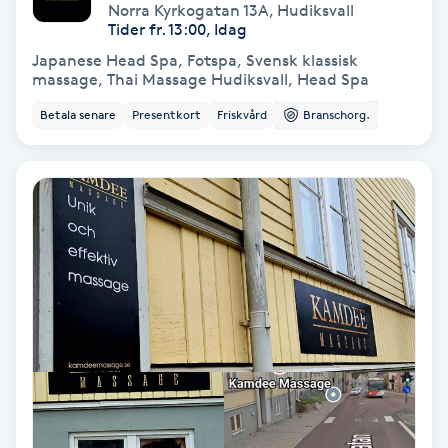
Laserbehandling
Norra Kyrkogatan 13A
,
Hudiksvall
Tider fr. 13:00, Idag
Lashlift Keratin
Japanese Head Spa, Fotspa, Svensk klassisk
massage, Thai Massage Hudiksvall, Head Spa
LED-ljusterapi
Betala senare
Presentkort
Friskvård
Branschorg.
Liktornar
LPG
LPG-behandling
LPG-massage
Luggklippning