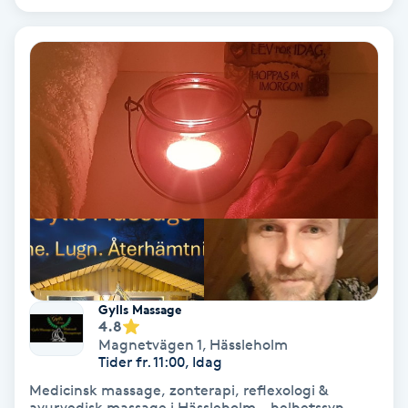
Volymfransar
Vårtor
Y
Yin Yoga
Yoga
Yoga Nidra
Yogamassage
Gylls Massage
4.8
Z
Magnetvägen 1
,
Hässleholm
Tider fr. 11:00, Idag
Zonterapi
Medicinsk massage, zonterapi, reflexologi &
ayurvedisk massage i Hässleholm – helhetssyn