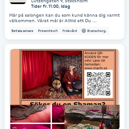
Lützengatan 9
,
Stockholm
Color correction
Tider fr. 11:00, Idag
Här på salongen kan du som kund känna dig varmt
Cryoterapi
välkommen. Vårat mål är Alltid att Du ...
D
Betala senare
Presentkort
Friskvård
Branschorg.
Damklippning
Dermapen
Diamantslipning
E
Enzympeeling
Extensions