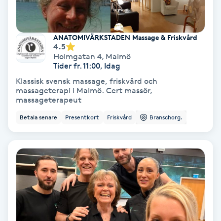
Medium
ANATOMIVÄRKSTADEN Massage & Friskvård
Megavolymfransar
4.5
Holmgatan 4
,
Malmö
Tider fr. 11:00, Idag
Melasma
Klassisk svensk massage, friskvård och
massageterapi i Malmö. Cert massör,
Mesoterapi
massageterapeut
Betala senare
Presentkort
Friskvård
Branschorg.
MicroPen
Microshading
Mixfransar
N
Nagelförlängning