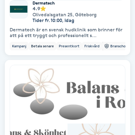
Dermatech
4.9
Samtalsterapi
Olivedalsgatan 25
,
Göteborg
Tider fr. 10:00, Idag
Senioryoga
Dermatech är en svensk hudklinik som brinner för
att på ett tryggt och professionellt s...
Shiatsu
Kampanj
Betala senare
Presentkort
Friskvård
Branschorg.
Singelfransar
Sjukgymnastik
Skalpmassage
Skinbooster
Sklerosering