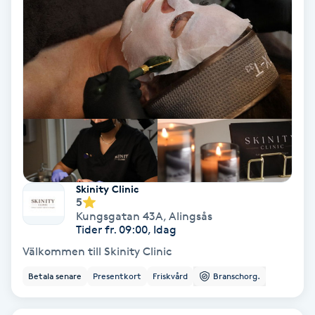
Olaplex
Olaplexbehandling
Ombre
Ombre brows
Ombre naglar
Skinity Clinic
5
Optiker
Kungsgatan 43A
,
Alingsås
Tider fr. 09:00, Idag
Ortobionomi
Välkommen till Skinity Clinic
Betala senare
Presentkort
Friskvård
Branschorg.
Ortopedi