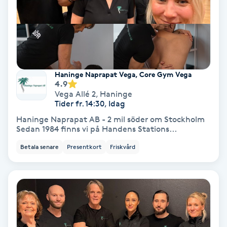
Nagelförlängning akryl
Nagelförlängning gelé
Haninge Naprapat Vega, Core Gym Vega
Nagelförlängning glasfiber
4.9
Vega Allé 2
,
Haninge
Tider fr. 14:30, Idag
Nagelförlängning silke
Haninge Naprapat AB - 2 mil söder om Stockholm
Sedan 1984 finns vi på Handens Stations...
Nagelförstärkning
Betala senare
Presentkort
Friskvård
Nagelklippning
Nagelsvamp
Nageltrång