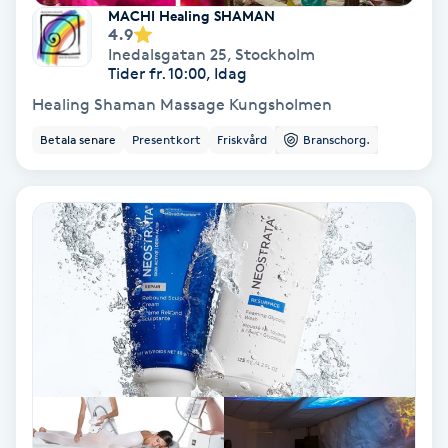
Extensions borttagning
MACHI Healing SHAMAN
4.9
Inedalsgatan 25
,
Stockholm
Eyeliner-tatuering
Tider fr. 10:00, Idag
F
Healing Shaman Massage Kungsholmen
Face framing
Betala senare
Presentkort
Friskvård
Branschorg.
Faceliftmassage
Fet hårbotten
Fettreducering
Fibromassage
Fillers