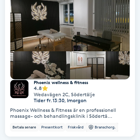
Hypnos
Hårborttagning
Hårbottenbehandling
Hårförlängning
Hårvård
Phoenix wellness & fitness
4.8
Hälsa
Wedavägen 2C
,
Södertälje
Tider fr. 13:30, Imorgon
Phoenix Wellness & Fitness är en professionell
Hälsprickor
massage- och behandlingsklinik i Södertä...
I
Betala senare
Presentkort
Friskvård
Branschorg.
Idrottsmassage