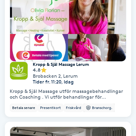
Hollywood Peel
Hot Stone Massage
Hot yoga
Hudföryngring
Kropp & Själ Massage Lerum
4.8
Huduppstramning
Brobacken 2
,
Lerum
Tider fr. 11:20, Idag
Hudvård
Kropp & Själ Massage utför massagebehandlingar
och Coaching . Vi utför behandlingar för...
Hyaluronsyra
Betala senare
Presentkort
Friskvård
Branschorg.
Hyperhidros