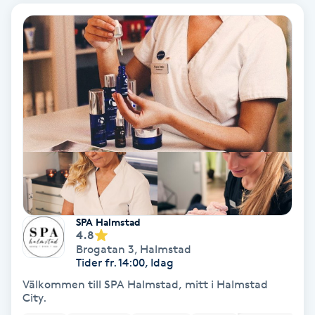
IPL
IPL hårborttagning
IR-massage
J
Japansk massage
K
K18
SPA Halmstad
4.8
Brogatan 3
,
Halmstad
Katun fransar
Tider fr. 14:00, Idag
Välkommen till SPA Halmstad, mitt i Halmstad
City.
Kemisk peeling