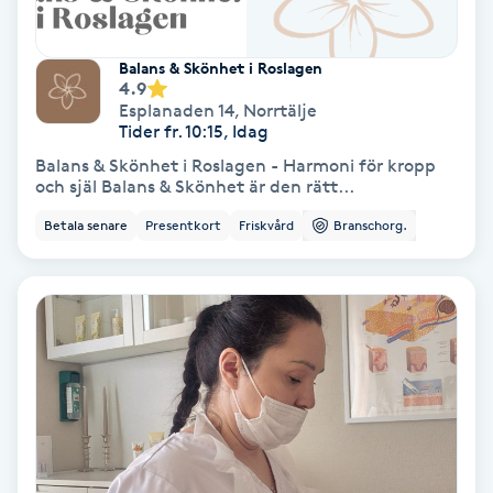
Skoinlägg
Balans & Skönhet i Roslagen
4.9
Skägg
Esplanaden 14
,
Norrtälje
Tider fr. 10:15, Idag
Skäggfärgning
Balans & Skönhet i Roslagen - Harmoni för kropp
och själ Balans & Skönhet är den rätt...
Skäggklippning
Betala senare
Presentkort
Friskvård
Branschorg.
Skäggtrimmning
Skönhet
Slingor
Sockring