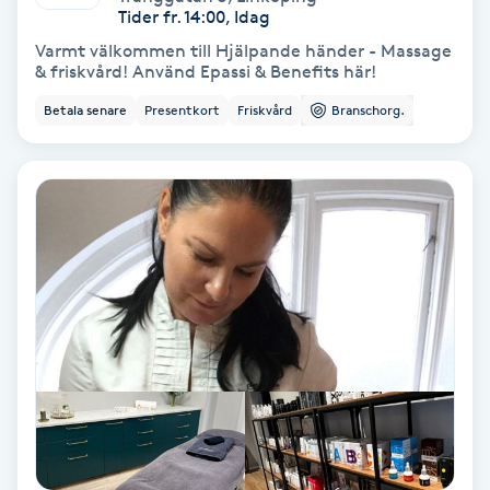
Regndroppsmassage
Tider fr. 14:00, Idag
Varmt välkommen till Hjälpande händer - Massage
& friskvård! Använd Epassi & Benefits här!
Reiki
Betala senare
Presentkort
Friskvård
Branschorg.
Reikihealing
Reiki massage
Restorative Yoga
Rosacea
Rosenmetoden
Ryggmassage
S