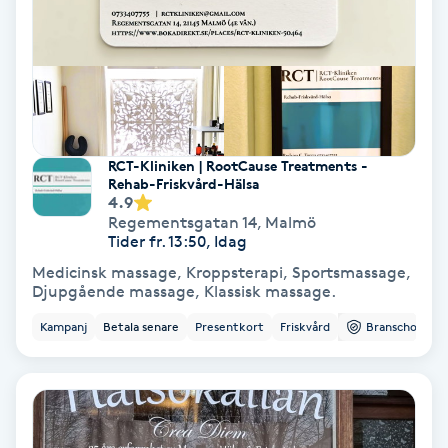
Svettbehandling
T
Tuina-massage
RCT-Kliniken | RootCause Treatments -
Taktil massage
Rehab-Friskvård-Hälsa
4.9
Regementsgatan 14
,
Malmö
Tandblekning
Tider fr. 13:50, Idag
Medicinsk massage, Kroppsterapi, Sportsmassage,
Tandläkare
Djupgående massage, Klassisk massage.
Kampanj
Betala senare
Presentkort
Friskvård
Branschorg.
Tatuering
Tatueringsborttagning