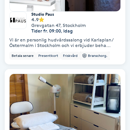
Fotmassage
Studio Paus
4.9
Fotsvamp
Grevgatan 47
,
Stockholm
Tider fr. 09:00, Idag
Vi är en personlig hudvårdssalong vid Karlaplan/
Fotvård
Östermalm i Stockholm och vi erbjuder beha...
Betala senare
Presentkort
Friskvård
Branschorg.
Fransar
Fransborttagning
Fransfärgning
Fransförlängning
Fransförlängning Megavolym