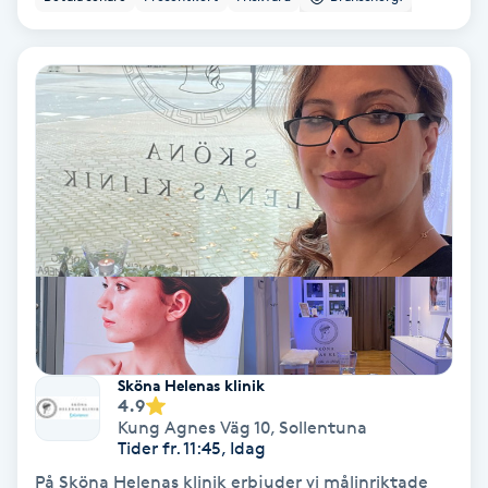
Personlig tränare
Picolaser
Piercing
Pigmentbehandling
Pigmentfläckar
Plastikkirurgi
Sköna Helenas klinik
4.9
Powder brows
Kung Agnes Väg 10
,
Sollentuna
Tider fr. 11:45, Idag
Power Yoga
På Sköna Helenas klinik erbjuder vi målinriktade