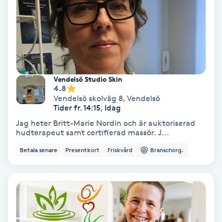
Gruppträning
Gua Sha-massage
H
Vendelsö Studio Skin
4.8
Hatha Yoga
Vendelsö skolväg 8
,
Vendelsö
Tider fr. 14:15, Idag
Headspa
Jag heter Britt-Marie Nordin och är auktoriserad
hudterapeut samt certifierad massör. J...
Healing
Betala senare
Presentkort
Friskvård
Branschorg.
Herrklippning
HIFU