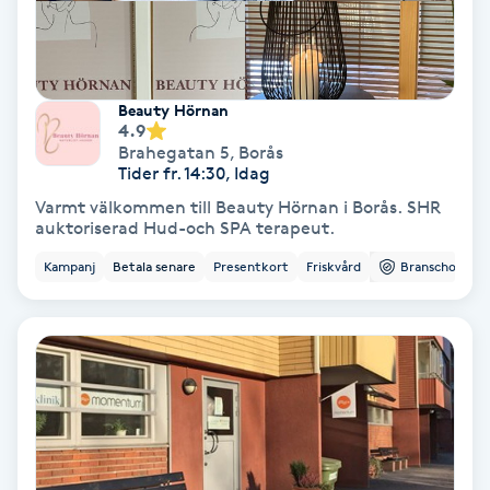
Fransförlängning Volym
Fransk manikyr
Beauty Hörnan
4.9
Fransrengöring
Brahegatan 5
,
Borås
Tider fr. 14:30, Idag
Varmt välkommen till Beauty Hörnan i Borås. SHR
Frekvensterapi
auktoriserad Hud-och SPA terapeut.
Kampanj
Betala senare
Presentkort
Friskvård
Branschorg.
Friskvård
Friskvårdsmassage
Frisör
Funktionsanalys