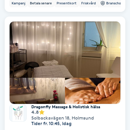
Kampanj
Betala senare
Presentkort
Friskvård
Branschorg.
Keratinbehandling
Kinesiologi
Kinesisk medicin
Kiropraktik
Klangmassage
Klippning
Dragonfly Massage & Holistisk hälsa
Klippning & Slingor
4.8
Solbackavägen 18
,
Holmsund
Tider fr. 10:45, Idag
Klippning ungdom