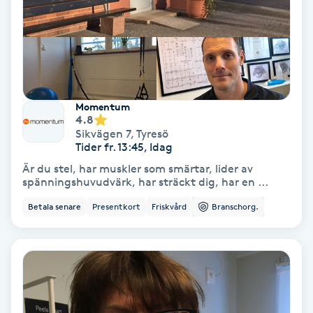
Färgning
Föning
G
Momentum
Gel naglar
4.8
Sikvägen 7
,
Tyresö
Tider fr. 13:45, Idag
Gelenaglar
Är du stel, har muskler som smärtar, lider av
spänningshuvudvärk, har sträckt dig, har en ...
Gellack
Betala senare
Presentkort
Friskvård
Branschorg.
Gellack med förstärkning
Gravidmassage
Gravidyoga