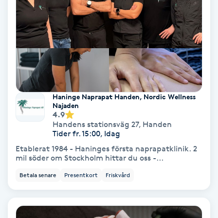
Nagelvård
Naglar borttagning
Naglar reparation
Haninge Naprapat Handen, Nordic Wellness
Najaden
Naprapati
4.9
Handens stationsväg 27
,
Handen
Tider fr. 15:00, Idag
Navelpiercing
Etablerat 1984 - Haninges första naprapatklinik. 2
mil söder om Stockholm hittar du oss -...
NBE-massage
Betala senare
Presentkort
Friskvård
Ny frisyr
O