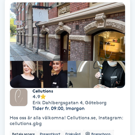
Osteopati
P
Paraffinbehandling
Pedikyr
Pensionärklippning
Permanent
Cellutions
4.9
Permanent hårborttagning
Erik Dahlbergsgatan 4
,
Göteborg
Tider fr. 09:00, Imorgon
Permanent ögonbrynsmakeup
Hos oss är alla välkomna! Cellutions.se, Instagram:
cellutions.gbg
Personal shopper
Betala senare
Presentkort
Friskvård
Branschorg.