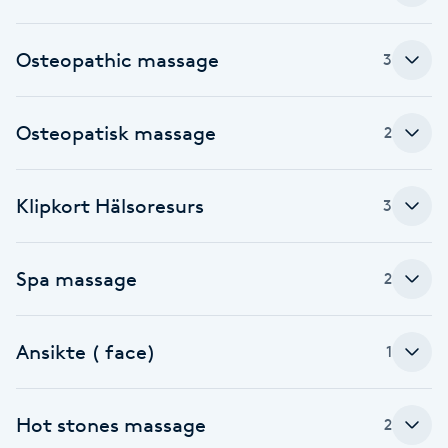
Fotsvamp
Osteopathic massage
3
Fotvård
Osteopatisk massage
Fransar
2
Fransborttagning
Klipkort Hälsoresurs
3
Fransfärgning
Spa massage
2
Fransförlängning
Ansikte ( face)
1
Fransförlängning Megavolym
Fransförlängning Volym
Hot stones massage
2