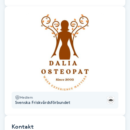
Hot Stone Massage
Hot yoga
Hudföryngring
Huduppstramning
Hudvård
Hyaluronsyra
Medlem
Hyperhidros
Svenska Friskvårdsförbundet
Hypnos
Kontakt