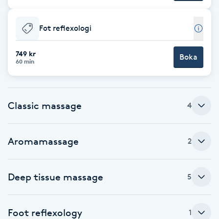
F
Fot reflexologi
Face framing
749 kr
Boka
60 min
Faceliftmassage
Fet hårbotten
Classic massage
4
Fettreducering
Aromamassage
2
Fibromassage
Fillers
Deep tissue massage
5
Fotmassage
Foot reflexology
1