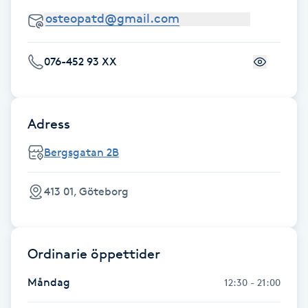
Hårborttagning
Hårbottenbehandling
076-452 93 XX
Hårförlängning
Adress
Hårvård
Bergsgatan 2B
Hälsa
413 01, Göteborg
Hälsprickor
I
Ordinarie öppettider
Idrottsmassage
Måndag
12:30 - 21:00
IPL