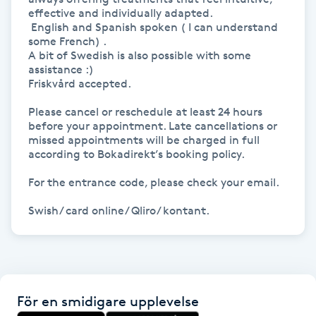
effective and individually adapted.

Megavolymfransar
 English and Spanish spoken ( I can understand 
some French) .

Melasma
A bit of Swedish is also possible with some 
assistance :)

Friskvård accepted.

Mesoterapi
Please cancel or reschedule at least 24 hours 
before your appointment. Late cancellations or 
MicroPen
missed appointments will be charged in full 
according to Bokadirekt’s booking policy.

Microshading
For the entrance code, please check your email.  

Mixfransar
N
Nagelförlängning
För en smidigare upplevelse
Nagelförlängning akryl