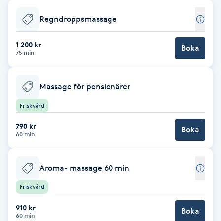
Cryoterapi
D
Regndroppsmassage
Damklippning
1 200 kr
Boka
75 min
Dermapen
Massage för pensionärer
Diamantslipning
Friskvård
E
790 kr
Boka
60 min
Enzympeeling
Extensions
Aroma- massage 60 min
Friskvård
Extensions borttagning
910 kr
Boka
60 min
Eyeliner-tatuering