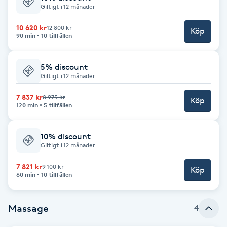
Giltigt i 12 månader
Brynformning
10 620 kr
12 800 kr
Köp
90 min
10 tillfällen
Brynfärgning
5% discount
Brynplockning
Giltigt i 12 månader
7 837 kr
8 975 kr
Köp
Bröllopsuppsättning
120 min
5 tillfällen
C
10% discount
Celluliter
Giltigt i 12 månader
7 821 kr
9 100 kr
Köp
Coachning
60 min
10 tillfällen
Color correction
Massage
4