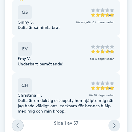
GS
Gua Sha-massage
till
Dalia
Ginny S.
H
för ungefär 6 timmar sedan
Dalia är så himla bra!
Hatha Yoga
EV
till
Dalia
Headspa
Emy V.
för 6 dagar sedan
Underbart bemötande!
Healing
CH
Herrklippning
till
Dalia
Christina H.
för 10 dagar sedan
Dalia är en duktig osteopat, hon hjälpte mig när
HIFU
jag hade väldigt ont, tacksam för hennes hjälp
med mig och min kropp.
Hollywood Peel
Sida
1
av
57