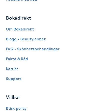
Naglar borttagning
Bokadirekt
Naglar reparation
Om Bokadirekt
Naprapati
Blogg - Beautylabbet
FAQ - Skönhetsbehandlingar
Navelpiercing
Fakta & Råd
NBE-massage
Karriär
Support
Ny frisyr
O
Villkor
Olaplex
Etisk policy