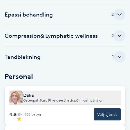
Fransk manikyr
Epassi behandling
2
Fransrengöring
Compression& Lymphatic wellness
2
Frekvensterapi
Friskvård
Tandblekning
1
Friskvårdsmassage
Personal
Frisör
Dalia
Osteopat,Tcm, Physioaesthetics,Clinical nutrition
Funktionsanalys
4.8
Välj tjänst
535
betyg
Färgning