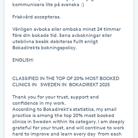
kommunicera lite på svenska :)

LED-ljusterapi
Friskvård accepteras.

Vänligen avboka eller omboka minst 24 timmar 
Liktornar
före din bokade tid. Sena avbokningar eller 
uteblivna besök debiteras fullt enligt 
Bokadirekts bokningspolicy.

LPG
ENGLISH:

LPG-behandling
CLASSIFIED IN THE TOP OF 20% MOST BOOKED 
CLINICS IN   SWEDEN IN  BOKADIREKT 2025

LPG-massage
Thank you for your trust, support and 
Luggklippning
confidence in my work.

According to Bokadirekt's statistics, my small 
practice is among the top 20% most booked 
Lymfmassage
clinics in Sweden within its category. I am deeply 
grateful for your trust, and will continue to work 
hard to improve and learn every day  from each 
Läpptatuering