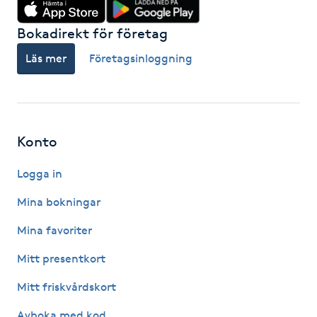
Nagelförlängning gelé
Bokadirekt för företag
Läs mer
Företagsinloggning
Nagelförlängning glasfiber
Nagelförlängning silke
Konto
Nagelförstärkning
Logga in
Nagelklippning
Mina bokningar
Nagelsvamp
Mina favoriter
Mitt presentkort
Nageltrång
Mitt friskvårdskort
Nagelvård
Avboka med kod