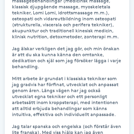
massagebehandlingar (medicinsk massage, 
klassisk djupgående massage, myoskeletala 
Kosmetisk tatuering
tekniker, Lomi Lomi, idrottsmassage m.m.), 
osteopati och vidareutbildning inom osteopati 
(strukturella, viscerala och perifera tekniker), 
Kostrådgivning
akupunktur och traditionell kinesisk medicin, 
klinisk nutrition, detoxmetoder, zonterapi m.m.

Kroppsinpackning
Jag älskar verkligen det jag gör, och min önskan 
är att du ska kunna känna den omtanke, 
Kroppspeeling
dedikation och själ som jag försöker lägga i varje 
behandling.

Käkledsbehandling
Mitt arbete är grundat i klassiska tekniker som 
jag gradvis har förfinat, utvecklat och anpassat 
genom åren. Längs vägen har jag också 
Kärlbehandling
utvecklat egna tekniker och ett personligt 
L
arbetssätt inom kroppsterapi, med intentionen 
att alltid erbjuda behandlingar som känns 
intuitiva, effektiva och individuellt anpassade.

Laserbehandling
Jag talar spanska och engelska (och förstår även 
lite franska). Med viss hjälp kan jag även 
Lashlift Keratin