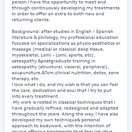
person I have the opportunity to meet and 
through continuously developing my treatments 
M
in order to offer an extra to both new and 
returning clients.

Makeup
Background: after studies in English - Spanish 
literature & philology, my professional education 
Manikyr & Pedikyr
focused on specializations as physio aesthetics or 
massage (medical or classical deep tissue, 
myoskeletal, Lomi - Lomi, sports, etc), 
Massage
osteopathy &postgraduate training in 
osteopathy (structural, visceral, peripheral), 
Medial vägledning
acupuncture,&Tcm,clinical nutrition, detox, zone 
therapy, etc.

I love what I do, and my wish is that you can feel 
Medicinsk massage
the care, dedication and soul that I try to put 
into every treatment.

 My work is rooted in classical techniques that I 
Meditation
have gradually refined, redesigned and adapted 
throughout the years. Along the way, I have also 
developed my own technique& personal 
Medium
approach to bodywork, with the intention of 
always offering treatments that feel intuitive, 