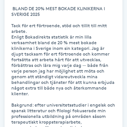
Kinesiologi
 BLAND DE 20% MEST BOKADE KLINIKERNA I 
SVERIGE 2025

Kinesisk medicin
Tack för ert förtroende, stöd och tillit till mitt 
arbete.

Enligt Bokadirekts statistik är min lilla 
Kiropraktik
verksamhet bland de 20 % mest bokade 
klinikerna i Sverige inom sin kategori. Jag är 
djupt tacksam för ert förtroende och kommer 
Klangmassage
fortsätta att arbeta hårt för att utvecklas, 
förbättras och lära mig varje dag — både från 
varje person jag har möjlighet att möta och 
Klippning
genom att ständigt vidareutveckla mina 
behandlingar och tjänster för att kunna erbjuda 
Klippning & Slingor
något extra till både nya och återkommande 
klienter.

Klippning ungdom
Bakgrund: efter universitetsstudier i engelsk och 
spansk litteratur och filologi fokuserade min 
professionella utbildning på områden såsom 
Koppningsmassage
terapeutiskt kroppsterapiarbete, 