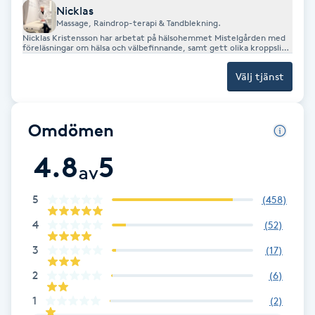
Nicklas
Föning
Massage, Raindrop-terapi & Tandblekning.
G
Nicklas Kristensson har arbetat på hälsohemmet Mistelgården med
föreläsningar om hälsa och välbefinnande, samt gett olika kroppsliga
behandlingar. ENGLISH: Nicklas Kristensson has previously worked at
the Mistelgården Health Retreat, giving lectures on health and
Gel naglar
Välj tjänst
wellbeing, as well as providing various bodywork and therapeutic
treatments.
Gelenaglar
Omdömen
Gellack
4.8
5
av
Gellack med förstärkning
5
(
458
)
4
(
52
)
Gravidmassage
3
(
17
)
Gravidyoga
2
(
6
)
1
(
2
)
Gruppträning