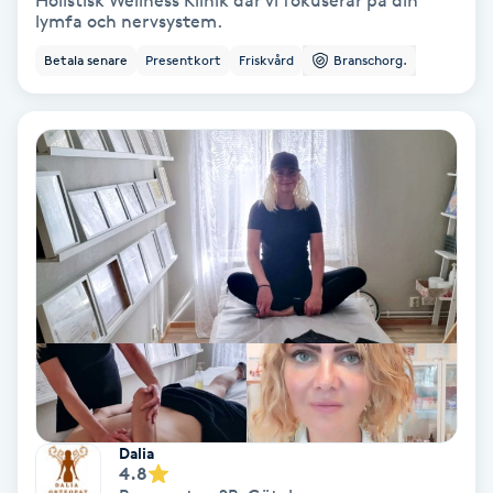
Holistisk Wellness Klinik där vi fokuserar på din
lymfa och nervsystem.
Bottenfärg
Betala senare
Presentkort
Friskvård
Branschorg.
Brynformning
Brynfärgning
Brynplockning
Bröllopsuppsättning
C
Celluliter
Coachning
Dalia
4.8