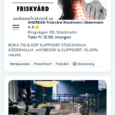
Fotmassage
Fotsvamp
ANDREASi friskvård Stockholm | Södermalm
4.8
Ringvägen 9D
,
Stockholm
Fotvård
Tider fr. 13:00, Imorgon
BOKA TID & KÖP KLIPPKORT STOCKHOLM.
SÖDERMALM. •NYBESÖK & KLIPPKORT: 10-20%
Fransar
rabatt.
Betala senare
Presentkort
Friskvård
Branschorg.
Fransborttagning
Fransfärgning
Fransförlängning
Fransförlängning Megavolym