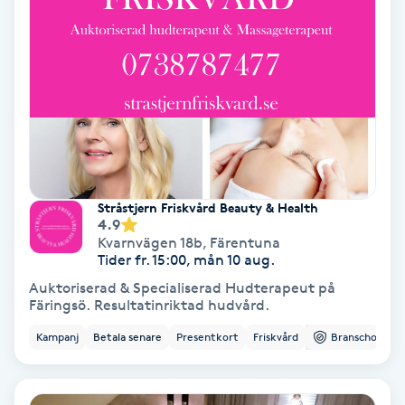
Nagelförlängning akryl
Nagelförlängning gelé
Nagelförlängning glasfiber
Nagelförlängning silke
Stråstjern Friskvård Beauty & Health
4.9
Kvarnvägen 18b
,
Färentuna
Nagelförstärkning
Tider fr. 15:00, mån 10 aug.
Auktoriserad & Specialiserad Hudterapeut på
Nagelklippning
Färingsö. Resultatinriktad hudvård.
Kampanj
Betala senare
Presentkort
Friskvård
Branschorg.
Nagelsvamp
Nageltrång