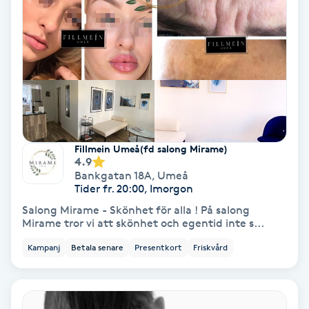
Terapi
Thaimassage
Toning
Torr hårbotten
Fillmein Umeå(fd salong Mirame)
Torrborstning
4.9
Bankgatan 18A
,
Umeå
Tider fr. 20:00, Imorgon
Triggerpunktsmassage
Salong Mirame - Skönhet för alla ! På salong
Mirame tror vi att skönhet och egentid inte s...
Trådning
Kampanj
Betala senare
Presentkort
Friskvård
Träning