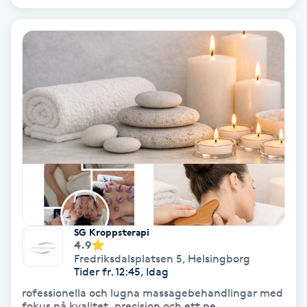
Volymfransar
Vårtor
Y
Yin Yoga
Yoga
Yoga Nidra
Yogamassage
SG Kroppsterapi
4.9
Z
Fredriksdalsplatsen 5
,
Helsingborg
Tider fr. 12:45, Idag
Zonterapi
rofessionella och lugna massagebehandlingar med
fokus på kvalitet, precision och ett pe...