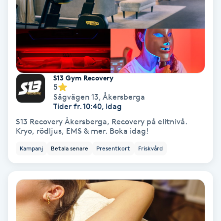
Fransförlängning Volym
Fransk manikyr
Fransrengöring
S13 Gym Recovery
5
Frekvensterapi
Sågvägen 13
,
Åkersberga
Tider fr. 10:40, Idag
S13 Recovery Åkersberga, Recovery på elitnivå.
Friskvård
Kryo, rödljus, EMS & mer. Boka idag!
Kampanj
Betala senare
Presentkort
Friskvård
Friskvårdsmassage
Frisör
Funktionsanalys