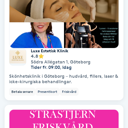
Medium
Megavolymfransar
Melasma
Luxe Estetisk Klinik
Mesoterapi
4.8
Södra Allégatan 1
,
Göteborg
Tider fr. 09:00, Idag
MicroPen
Skönhetsklinik i Göteborg – hudvård, fillers, laser &
icke-kirurgiska behandlingar.
Microshading
Betala senare
Presentkort
Friskvård
Mixfransar
N
Nagelförlängning