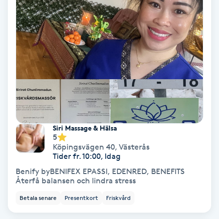
Gruppträning
Gua Sha-massage
H
Hatha Yoga
Headspa
Siri Massage & Hälsa
5
Healing
Köpingsvägen 40
,
Västerås
Tider fr. 10:00, Idag
Benify byBENIFEX EPASSI, EDENRED, BENEFITS
Herrklippning
Återfå balansen och lindra stress
Betala senare
Presentkort
Friskvård
HIFU