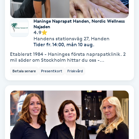
Samtalsterapi
Haninge Naprapat Handen, Nordic Wellness
Najaden
Senioryoga
4.9
Handens stationsväg 27
,
Handen
Tider fr. 14:00, mån 10 aug.
Shiatsu
Etablerat 1984 - Haninges första naprapatklinik. 2
mil söder om Stockholm hittar du oss -...
Singelfransar
Betala senare
Presentkort
Friskvård
Sjukgymnastik
Skalpmassage
Skinbooster
Sklerosering