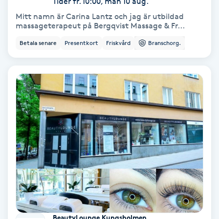
Tider fr. 10:00, mån 10 aug.
Mitt namn är Carina Lantz och jag är utbildad
PRP (Platelet Rich Plasma)
massageterapeut på Bergqvist Massage & Fr...
Betala senare
Presentkort
Friskvård
Branschorg.
PRX-T33
Psoriasis
PT
R
Radiofrekvens
Rakning
Reflexologi
BeautyLounge Kungsholmen