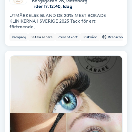
Bergsgatan 2B
,
Göteborg
Color correction
Tider fr. 12:40, Idag
UTMÄRKELSE BLAND DE 20% MEST BOKADE
Cryoterapi
KLINIKERNA I SVERIGE 2025 Tack för ert
förtroende,...
D
Kampanj
Betala senare
Presentkort
Friskvård
Branschorg.
Damklippning
Dermapen
Diamantslipning
E
Enzympeeling
Extensions