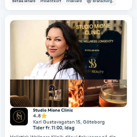
Betala senare
Presentkort
Friskvård
Branschorg.
Ansiktsbehandling djuprengörande
B
Babylights
Balayage
Bambumassage
Barber
Barnklippning
Studio Mione Clinic
4.8
BIAB
Karl Gustavsgatan 15
,
Göteborg
Tider fr. 11:00, Idag
Blowout