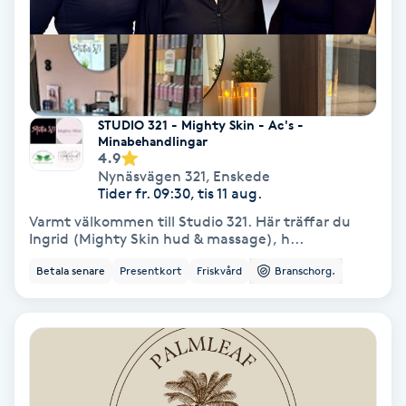
Skoinlägg
Skägg
STUDIO 321 - Mighty Skin - Ac's -
Skäggfärgning
Minabehandlingar
4.9
Nynäsvägen 321
,
Enskede
Skäggklippning
Tider fr. 09:30, tis 11 aug.
Varmt välkommen till Studio 321. Här träffar du
Skäggtrimmning
Ingrid (Mighty Skin hud & massage), h...
Betala senare
Presentkort
Friskvård
Branschorg.
Skönhet
Slingor
Sockring