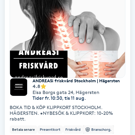
Tvätt & Fön
V
Vaccination
Vampyrbehandling
Vaxning
Vaxning brasiliansk
ANDREASi friskvård Stockholm | Hägersten
4.8
Elsa Borgs gata 24
,
Hägersten
Veterinär
Tider fr. 10:30, tis 11 aug.
BOKA TID & KÖP KLIPPKORT STOCKHOLM.
Vibrationsmassage
HÄGERSTEN. •NYBESÖK & KLIPPKORT: 10-20%
rabatt.
Vinyasa Yoga
Betala senare
Presentkort
Friskvård
Branschorg.