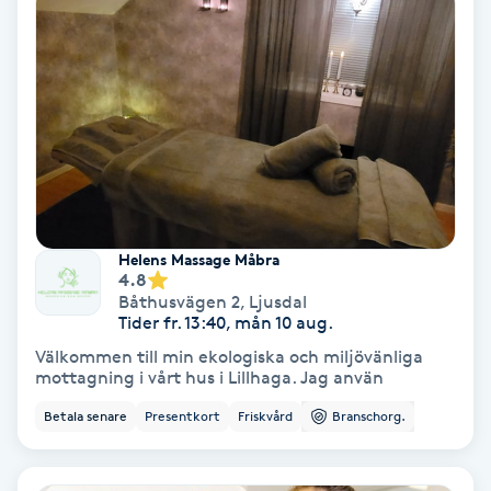
Nagelvård
Naglar borttagning
Naglar reparation
Naprapati
Helens Massage Måbra
4.8
Båthusvägen 2
,
Ljusdal
Navelpiercing
Tider fr. 13:40, mån 10 aug.
Välkommen till min ekologiska och miljövänliga
NBE-massage
mottagning i vårt hus i Lillhaga. Jag använ
Betala senare
Presentkort
Friskvård
Branschorg.
Ny frisyr
O