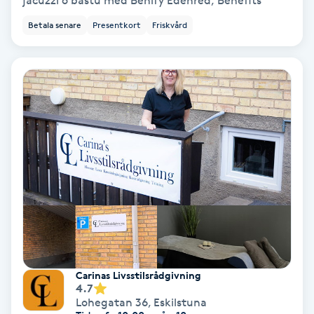
jacuzzi o bastu med Benify Edenred, Benefits
Betala senare
Presentkort
Friskvård
Personlig tränare
Picolaser
Piercing
Pigmentbehandling
Pigmentfläckar
Plastikkirurgi
Powder brows
Carinas Livsstilsrådgivning
4.7
Lohegatan 36
,
Eskilstuna
Power Yoga