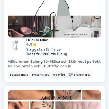
Svettbehandling
T
Tuina-massage
Hela Du Falun
Taktil massage
4.9
Slaggatan 15
,
Falun
Tider fr. 11:00, tis 11 aug.
Tandblekning
Välkommen Salong för Hälsa och Skönhet i perfekt
balans inifrån och ut utifrån och in
Tandläkare
Betala senare
Presentkort
Friskvård
Branschorg.
Tatuering
Tatueringsborttagning