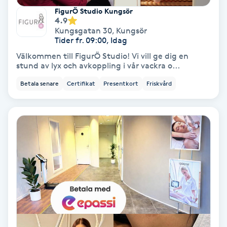
FigurÖ Studio Kungsör
Koppningsmassage
4.9
Kungsgatan 30
,
Kungsör
Tider fr. 09:00, Idag
Kosmetisk tatuering
Välkommen till FigurÖ Studio! Vi vill ge dig en
stund av lyx och avkoppling i vår vackra o...
Kostrådgivning
Betala senare
Certifikat
Presentkort
Friskvård
Kroppsinpackning
Kroppspeeling
Käkledsbehandling
Kärlbehandling
L