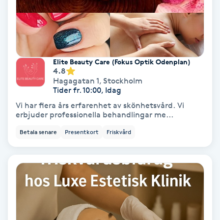
Lymfmassage
Läpptatuering
M
Elite Beauty Care (Fokus Optik Odenplan)
Makeup
4.8
Hagagatan 1
,
Stockholm
Tider fr. 10:00, Idag
Manikyr & Pedikyr
Vi har flera års erfarenhet av skönhetsvård. Vi
erbjuder professionella behandlingar me...
Massage
Betala senare
Presentkort
Friskvård
Medial vägledning
Medicinsk massage
Meditation