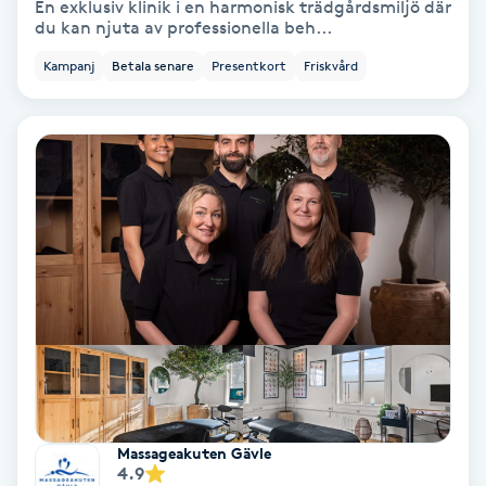
En exklusiv klinik i en harmonisk trädgårdsmiljö där
du kan njuta av professionella beh...
IPL
Kampanj
Betala senare
Presentkort
Friskvård
IPL hårborttagning
IR-massage
J
Japansk massage
K
K18
Katun fransar
Massageakuten Gävle
Kemisk peeling
4.9