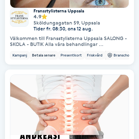
Extensions borttagning
Fransstylisterna Uppsala
4.9
Eyeliner-tatuering
Sköldungagatan 59
,
Uppsala
F
Tider fr. 08:30, ons 12 aug.
Välkommen till Fransstylisterna Uppsala SALONG -
Face framing
SKOLA - BUTIK Alla våra behandlingar ...
Kampanj
Betala senare
Presentkort
Friskvård
Branschorg.
Faceliftmassage
Fet hårbotten
Fettreducering
Fibromassage
Fillers