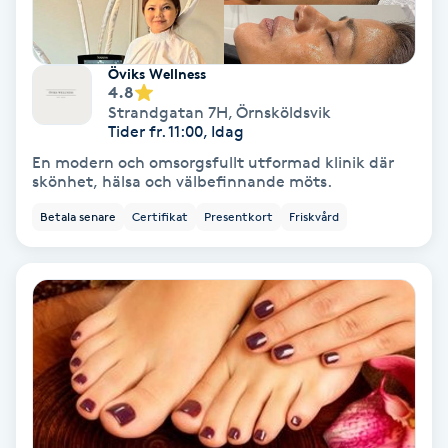
Laserbehandling
Lashlift Keratin
Öviks Wellness
4.8
Strandgatan 7H
,
Örnsköldsvik
LED-ljusterapi
Tider fr. 11:00, Idag
En modern och omsorgsfullt utformad klinik där
Liktornar
skönhet, hälsa och välbefinnande möts.
Betala senare
Certifikat
Presentkort
Friskvård
LPG
LPG-behandling
LPG-massage
Luggklippning