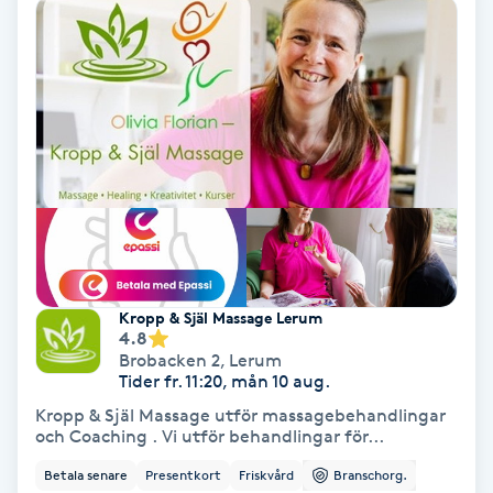
Olaplex
Olaplexbehandling
Ombre
Ombre brows
Ombre naglar
Kropp & Själ Massage Lerum
Optiker
4.8
Brobacken 2
,
Lerum
Tider fr. 11:20, mån 10 aug.
Ortobionomi
Kropp & Själ Massage utför massagebehandlingar
och Coaching . Vi utför behandlingar för...
Ortopedi
Betala senare
Presentkort
Friskvård
Branschorg.