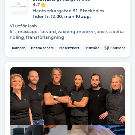
Regndroppsmassage
4.7
Hantverkargatan 51
,
Stockholm
Tider fr. 12:00, mån 10 aug.
Reiki
Vi utför lash
lift,massage,fotvård,vaxning,manikyr,ansiktsbeha
ndling,fransförlängning
Reikihealing
Kampanj
Betala senare
Presentkort
Friskvård
Branschorg.
Reiki massage
Restorative Yoga
Rosacea
Rosenmetoden
Ryggmassage
S