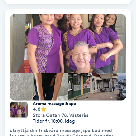
Osteopati
P
Paraffinbehandling
Pedikyr
Pensionärklippning
Permanent
Permanent hårborttagning
Aroma massage & spa
4.6
Stora Gatan 78
,
Västerås
Permanent ögonbrynsmakeup
Tider fr. 10:00, Idag
utnyttja din friskvård massage ,spa bad med
Personal shopper