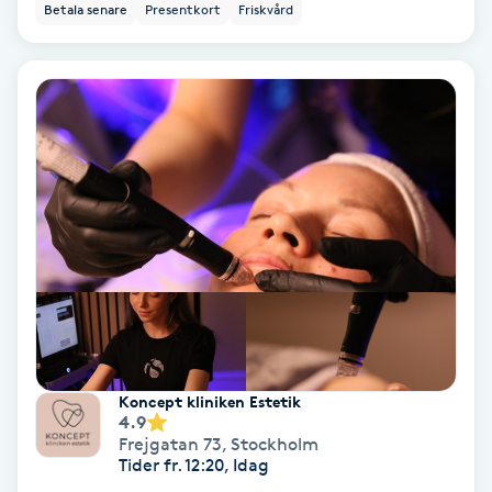
Betala senare
Presentkort
Friskvård
Hypnos
Hårborttagning
Hårbottenbehandling
Hårförlängning
Hårvård
Hälsa
Hälsprickor
Koncept kliniken Estetik
4.9
I
Frejgatan 73
,
Stockholm
Tider fr. 12:20, Idag
Idrottsmassage