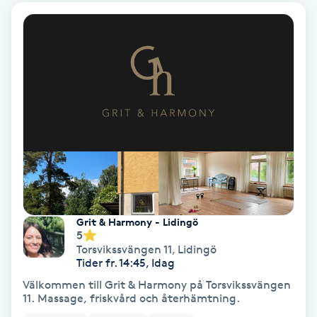
Hollywood Peel
Hot Stone Massage
Hot yoga
Hudföryngring
Huduppstramning
Hudvård
Grit & Harmony - Lidingö
5
Torsvikssvängen 11
,
Lidingö
Hyaluronsyra
Tider fr. 14:45, Idag
Välkommen till Grit & Harmony på Torsvikssvängen
Hyperhidros
11. Massage, friskvård och återhämtning.