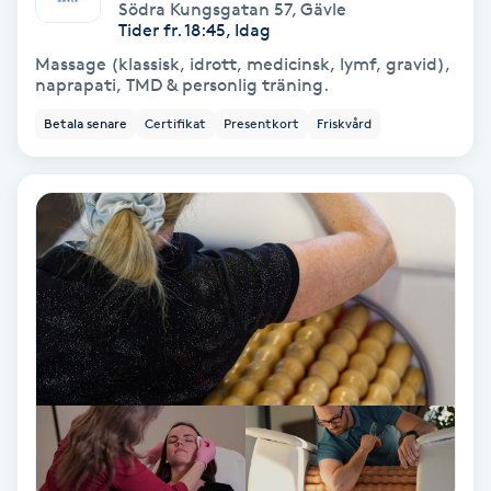
Södra Kungsgatan 57
,
Gävle
Tider fr. 18:45, Idag
Keratinbehandling
Massage (klassisk, idrott, medicinsk, lymf, gravid),
naprapati, TMD & personlig träning.
Kinesiologi
Betala senare
Certifikat
Presentkort
Friskvård
Kinesisk medicin
Kiropraktik
Klangmassage
Klippning
Klippning & Slingor
Klippning ungdom