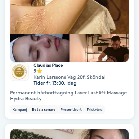
Färgning
Föning
G
Gel naglar
Claudias Place
Gelenaglar
5
Karin Larssons Väg 20f
,
Sköndal
Tider fr. 13:00, Idag
Gellack
Permanent hårborttagning Laser Lashlift Massage
Hydra Beauty
Gellack med förstärkning
Kampanj
Betala senare
Presentkort
Friskvård
Gravidmassage
Gravidyoga