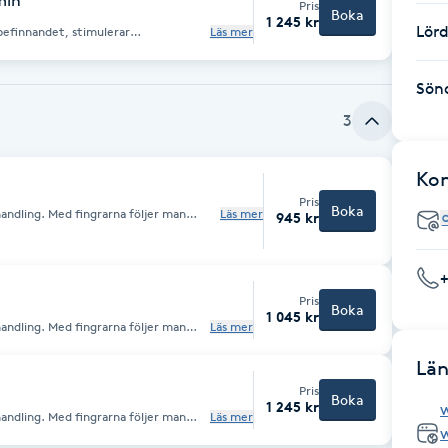
min
Pris
Boka
1 245 kr
Lör
befinnandet, stimulerar
Läs mer
s. Den passar dig som behöver gå ned
nde stund.
Sön
3
Ko
Pris
Boka
handling. Med fingrarna följer man
Läs mer
945 kr
rkar många av våra inre organ vilket
d kan förbättras eller upphöra. Används
Pris
Boka
1 045 kr
handling. Med fingrarna följer man
Läs mer
rkar många av våra inre organ vilket
 kan förbättras eller upphöra.
Län
ad.
Pris
Boka
1 245 kr
w
handling. Med fingrarna följer man
Läs mer
rkar många av våra inre organ vilket
w
 kan förbättras eller upphöra.