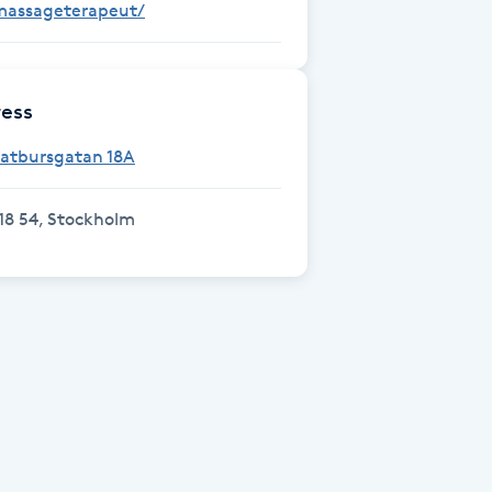
massageterapeut/
ess
Fatbursgatan 18A
18 54, Stockholm