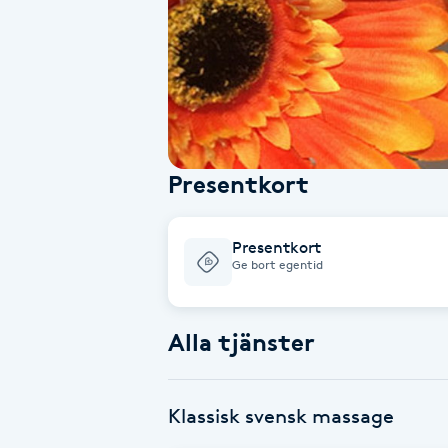
Alternativmedicin
Andningsmassage
Ansiktslyft utan kirurgi
Presentkort
Aromamassage
Ashtanga Yoga
Presentkort
Ge bort egentid
Ayurveda
Alla tjänster
Ayurvedisk Massage
Ansiktsbehandling djuprengörande
Klassisk svensk massage
B