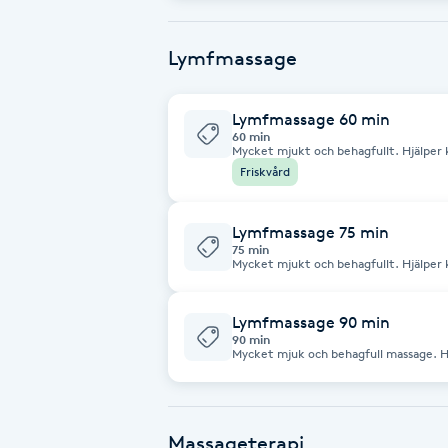
Cryoterapi
Används också för att lösa upp ärrvävn
D
Lymfmassage
Damklippning
Lymfmassage 60 min
60 min
Dermapen
Mycket mjukt och behagfullt. Hjälper 
spänningar. Lymfmassage är bra när du 
Friskvård
stressad. Välgörande också som en skön
form. Uppskattas av gravida.
Diamantslipning
Lymfmassage 75 min
E
75 min
Mycket mjukt och behagfullt. Hjälper 
spänningar. Lymfmassage är bra när du 
Enzympeeling
och stressad. Välgörande också som en 
ur form. Uppskattas av gravida.
Lymfmassage 90 min
Extensions
90 min
Mycket mjuk och behagfull massage. Hj
upp spänningar. Lymfmassage är bra när
kroppen och stressad. Välgörande ocks
Extensions borttagning
trött eller ur form. Uppskattas av grav
Massageterapi