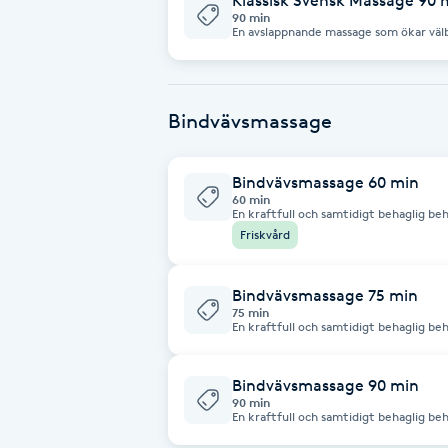
Klassisk Svensk Massage 90 
90 min
En avslappnande massage som ökar väl
Brynformning
blodcirkulationen och motverkar stres
i varv och vill unna dig själv en välgöra
Brynfärgning
Bindvävsmassage
Brynplockning
Bindvävsmassage 60 min
60 min
Bröllopsuppsättning
En kraftfull och samtidigt behaglig be
nervsystemets uppbyggnad. Detta påve
Friskvård
gör att flera olika besvärande tillstån
C
också för att lösa upp ärrvävnad.
Celluliter
Bindvävsmassage 75 min
75 min
En kraftfull och samtidigt behaglig be
nervsystemets uppbyggnad. Detta påve
Coachning
gör att flera olika besvärande tillstånd
Används också för att lösa upp ärrvävn
Bindvävsmassage 90 min
Color correction
90 min
En kraftfull och samtidigt behaglig be
nervsystemets uppbyggnad. Detta påve
gör att flera olika besvärande tillstånd