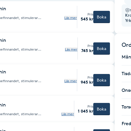
min
Pris
Kr
Boka
befinnandet, stimulerar
Läs mer
545 kr
Yr
s. Den passar dig som behöver gå ned i
de stund.
min
Ord
Pris
Boka
befinnandet, stimulerar
Läs mer
745 kr
s. Den passar dig som behöver gå ned i
Mån
de stund.
min
Tisd
Pris
Boka
befinnandet, stimulerar
Läs mer
945 kr
s. Den passar dig som behöver gå ned i
de stund.
Ons
min
Pris
Tor
Boka
1 045 kr
befinnandet, stimulerar
Läs mer
s. Den passar dig som behöver gå ned
nde stund.
Fre