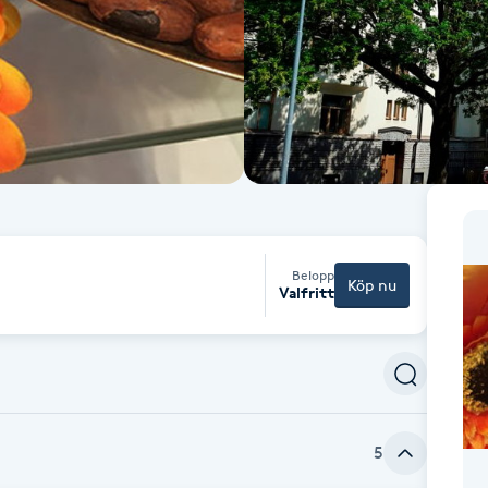
Belopp
Köp nu
Valfritt
5