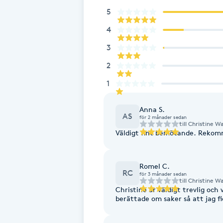
5
Fransk manikyr
4
Fransrengöring
3
2
Frekvensterapi
1
Friskvård
Anna S.
AS
för 2 månader sedan
till
Christine Wa
Friskvårdsmassage
Väldigt fint bemötande. Rekom
Frisör
Romel C.
RC
för 3 månader sedan
Funktionsanalys
till
Christine Wa
Christine är väldigt trevlig och
berättade om saker så att jag fi
Färgning