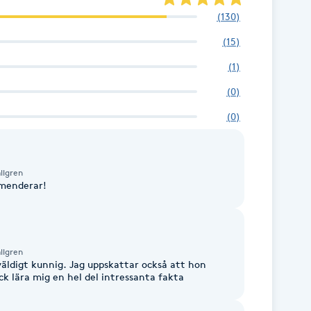
(
130
)
(
15
)
(
1
)
(
0
)
(
0
)
llgren
menderar!
llgren
 väldigt kunnig. Jag uppskattar också att hon
ck lära mig en hel del intressanta fakta