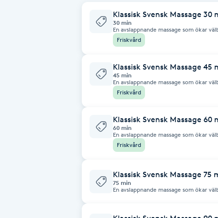
Klassisk Svensk Massage 30 
Babylights
30 min
En avslappnande massage som ökar väl
blodcirkulationen och motverkar stres
Friskvård
varv och vill unna dig själv en välgöran
Balayage
Klassisk Svensk Massage 45 
Bambumassage
45 min
En avslappnande massage som ökar väl
blodcirkulationen och motverkar stres
Friskvård
varv och vill unna dig själv en välgöran
Barber
Klassisk Svensk Massage 60 
60 min
Barnklippning
En avslappnande massage som ökar väl
blodcirkulationen och motverkar stres
Friskvård
varv och vill unna dig själv en välgöran
BIAB
Klassisk Svensk Massage 75 
75 min
Blowout
En avslappnande massage som ökar väl
blodcirkulationen och motverkar stres
i varv och vill unna dig själv en välgöra
Bottenfärg