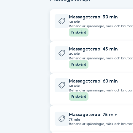
Eyeliner-tatuering
F
Massageterapi 30 min
30 min
Face framing
Behandlar spänningar, värk och knutor 
läge såväl som i förebyggande syfte. Mu
Friskvård
känslomässiga tillstånd som stress, oro 
överansträngningar, monotona rörelser
Faceliftmassage
behandling passar dig som har värk i mu
Massageterapi 45 min
45 min
Fet hårbotten
Behandlar spänningar, värk och knutor 
läge såväl som i förebyggande syfte. Mu
Friskvård
känslomässiga tillstånd som stress, oro 
överansträngningar, monotona rörelser
Fettreducering
behandling passar dig som har värk i mu
Massageterapi 60 min
60 min
Behandlar spänningar, värk och knutor 
Fibromassage
läge såväl som i förebyggande syfte. Mu
Friskvård
känslomässiga tillstånd som stress, oro 
överansträngningar, monotona rörelser
behandling passar dig som har värk i mu
Fillers
Massageterapi 75 min
75 min
Behandlar spänningar, värk och knutor 
Fotmassage
akut läge såväl som i förebyggande syft
känslomässiga tillstånd som stress, oro 