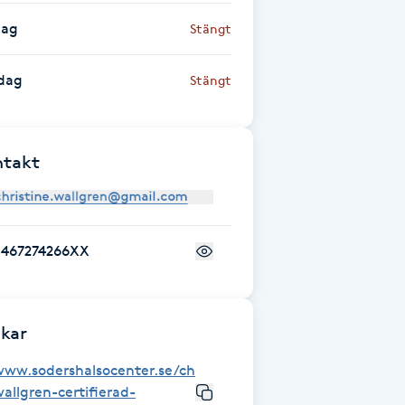
dag
Stängt
dag
Stängt
ntakt
+467274266XX
kar
ww.sodershalsocenter.se/christine-
allgren-certifierad-