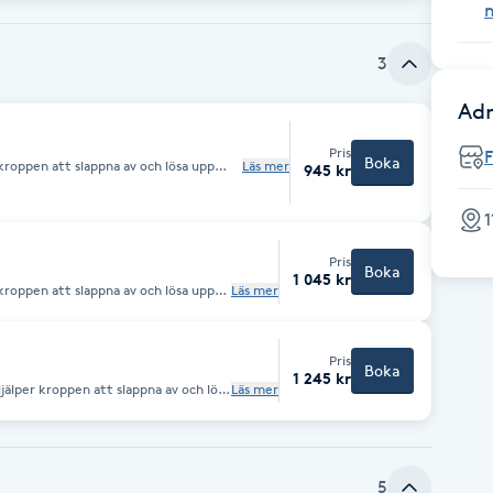
ad.
3
Adr
Pris
Boka
kroppen att slappna av och lösa upp
Läs mer
945 kr
känner dig svullen, tung i kroppen och
 behandling när du är trött eller ur
1
Pris
Boka
1 045 kr
kroppen att slappna av och lösa upp
Läs mer
känner dig svullen, tung i kroppen
skön behandling när du är trött eller
Pris
Boka
1 245 kr
älper kroppen att slappna av och lösa
Läs mer
 du känner dig svullen, tung i
å som en skön behandling när du är
ida.
5