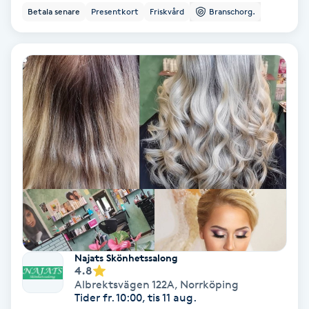
Betala senare
Presentkort
Friskvård
Branschorg.
Koppningsmassage
Kosmetisk tatuering
Kostrådgivning
Kroppsinpackning
Kroppspeeling
Käkledsbehandling
Kärlbehandling
Najats Skönhetssalong
4.8
L
Albrektsvägen 122A
,
Norrköping
Tider fr. 10:00, tis 11 aug.