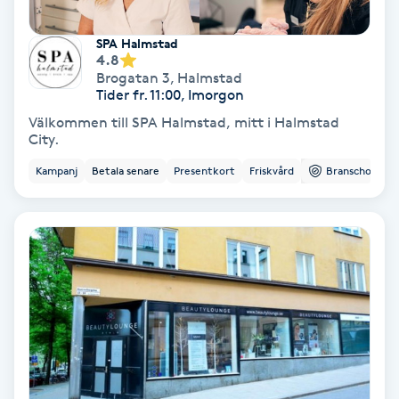
Medium
SPA Halmstad
4.8
Megavolymfransar
Brogatan 3
,
Halmstad
Tider fr. 11:00, Imorgon
Välkommen till SPA Halmstad, mitt i Halmstad
Melasma
City.
Kampanj
Betala senare
Presentkort
Friskvård
Branschorg.
Mesoterapi
MicroPen
Microshading
Mixfransar
N
Nagelförlängning