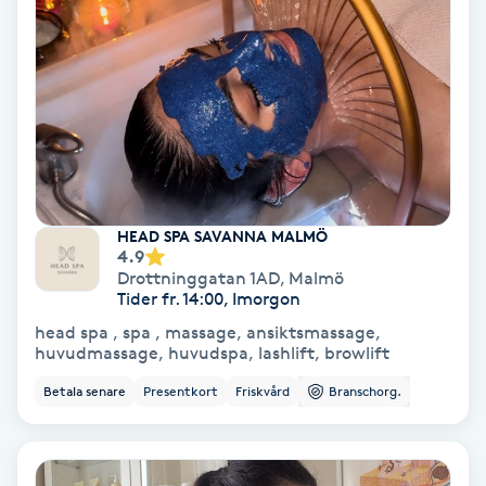
Hypnos
Hårborttagning
Hårbottenbehandling
Hårförlängning
HEAD SPA SAVANNA MALMÖ
4.9
Hårvård
Drottninggatan 1AD
,
Malmö
Tider fr. 14:00, Imorgon
Hälsa
head spa , spa , massage, ansiktsmassage,
huvudmassage, huvudspa, lashlift, browlift
Hälsprickor
Betala senare
Presentkort
Friskvård
Branschorg.
I
Idrottsmassage