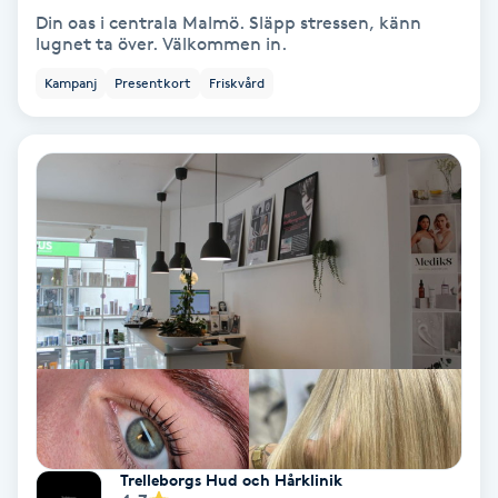
Regndroppsmassage
Din oas i centrala Malmö. Släpp stressen, känn
lugnet ta över. Välkommen in.
Reiki
Kampanj
Presentkort
Friskvård
Reikihealing
Reiki massage
Restorative Yoga
Rosacea
Rosenmetoden
Ryggmassage
Trelleborgs Hud och Hårklinik
S