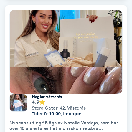
Personlig tränare
Picolaser
Piercing
Pigmentbehandling
Pigmentfläckar
Plastikkirurgi
Naglar västerås
4.9
Stora Gatan 42
,
Västerås
Powder brows
Tider fr. 10:00, Imorgon
NvnconsultingAB ägs av Natalie Verdejo, som har
Power Yoga
över 10 års erfarenhet inom skönhetsbra...