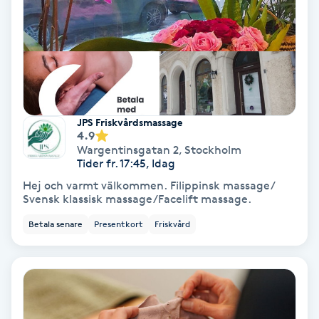
Nagelvård
Naglar borttagning
Naglar reparation
JPS Friskvårdsmassage
4.9
Wargentinsgatan 2
,
Stockholm
Naprapati
Tider fr. 17:45, Idag
Hej och varmt välkommen. Filippinsk massage/
Navelpiercing
Svensk klassisk massage/Facelift massage.
Betala senare
Presentkort
Friskvård
NBE-massage
Ny frisyr
O