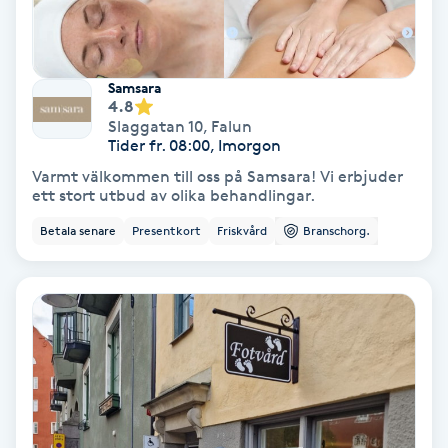
Spa
Samsara
Spa manikyr & pedikyr
4.8
Slaggatan 10
,
Falun
Tider fr. 08:00, Imorgon
Spa-manikyr
Varmt välkommen till oss på Samsara! Vi erbjuder
ett stort utbud av olika behandlingar.
Spa-pedikyr
Betala senare
Presentkort
Friskvård
Branschorg.
Spraytan
Stylist
Sugaring
Svensk massage