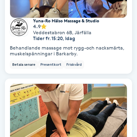
Fotmassage
Yuna-Ro Hälso Massage & Studio
Fotsvamp
4.9
Veddestabron 6B
,
Järfälla
Tider fr. 15:20, Idag
Fotvård
Behandlande massage mot rygg-och nacksmärta,
muskelspänningar i Barkarby.
Fransar
Betala senare
Presentkort
Friskvård
Fransborttagning
Fransfärgning
Fransförlängning
Fransförlängning Megavolym