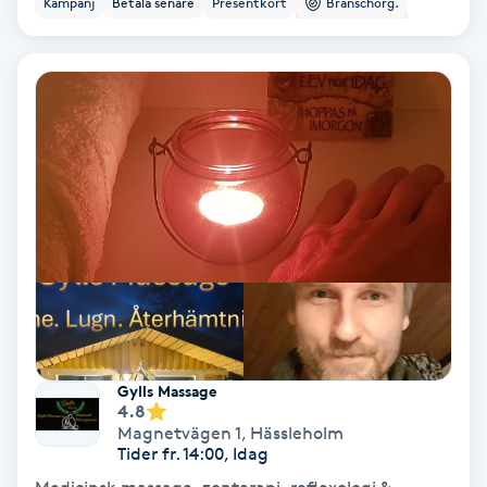
Kampanj
Betala senare
Presentkort
Branschorg.
Ansiktsbehandling djuprengörande
B
Babylights
Balayage
Bambumassage
Barber
Barnklippning
Gylls Massage
4.8
BIAB
Magnetvägen 1
,
Hässleholm
Tider fr. 14:00, Idag
Blowout