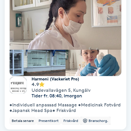
IPL
IPL hårborttagning
IR-massage
J
Japansk massage
K
Harmoni (Vackeriet Pro)
4.9
Uddevallavägen 5
,
Kungälv
K18
Tider fr. 08:40, Imorgon
●Individuell anpassad Massage ●Medicinsk Fotvård
Katun fransar
●Japansk Head Spa● Friskvård
Betala senare
Presentkort
Friskvård
Branschorg.
Kemisk peeling