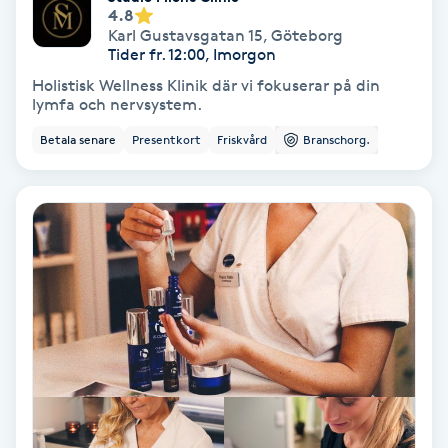
Lymfmassage
4.8
Karl Gustavsgatan 15
,
Göteborg
Tider fr. 12:00, Imorgon
Läpptatuering
Holistisk Wellness Klinik där vi fokuserar på din
M
lymfa och nervsystem.
Makeup
Betala senare
Presentkort
Friskvård
Branschorg.
Manikyr & Pedikyr
Massage
Medial vägledning
Medicinsk massage
Meditation