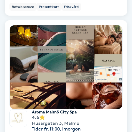
Betala senare
Presentkort
Friskvård
PRP (Platelet Rich Plasma)
PRX-T33
Psoriasis
PT
R
Radiofrekvens
Rakning
Aroma Malmö City Spa
4.6
Reflexologi
Husargatan 3
,
Malmö
Tider fr. 11:00, Imorgon