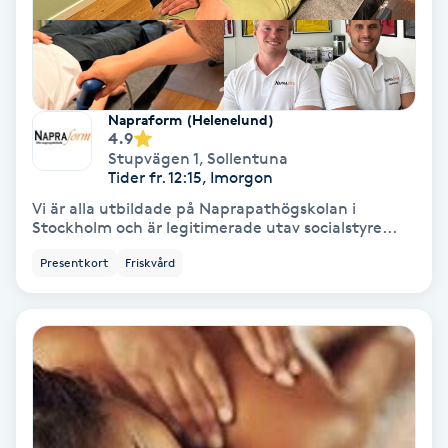
Fransförlängning Volym
Fransk manikyr
Napraform (Helenelund)
4.9
Fransrengöring
Stupvägen 1
,
Sollentuna
Tider fr. 12:15, Imorgon
Frekvensterapi
Vi är alla utbildade på Naprapathögskolan i
Stockholm och är legitimerade utav socialstyre...
Friskvård
Presentkort
Friskvård
Friskvårdsmassage
Frisör
Funktionsanalys