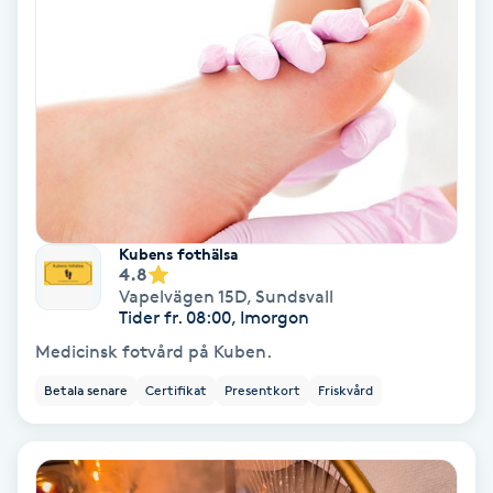
Hollywood Peel
Hot Stone Massage
Hot yoga
Hudföryngring
Kubens fothälsa
Huduppstramning
4.8
Vapelvägen 15D
,
Sundsvall
Tider fr. 08:00, Imorgon
Hudvård
Medicinsk fotvård på Kuben.
Hyaluronsyra
Betala senare
Certifikat
Presentkort
Friskvård
Hyperhidros