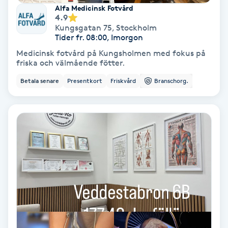
Extensions borttagning
Alfa Medicinsk Fotvård
4.9
Kungsgatan 75
,
Stockholm
Eyeliner-tatuering
Tider fr. 08:00, Imorgon
F
Medicinsk fotvård på Kungsholmen med fokus på
friska och välmående fötter.
Face framing
Betala senare
Presentkort
Friskvård
Branschorg.
Faceliftmassage
Fet hårbotten
Fettreducering
Fibromassage
Fillers