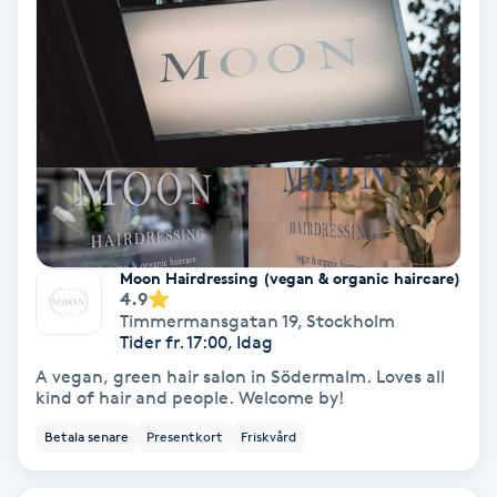
Volymfransar
Vårtor
Y
Yin Yoga
Yoga
Moon Hairdressing (vegan & organic haircare)
4.9
Yoga Nidra
Timmermansgatan 19
,
Stockholm
Tider fr. 17:00, Idag
Yogamassage
A vegan, green hair salon in Södermalm. Loves all
kind of hair and people. Welcome by!
Z
Betala senare
Presentkort
Friskvård
Zonterapi