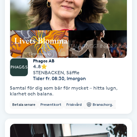
Tvätt & Fön
V
Vaccination
Vampyrbehandling
Vaxning
Phagos AB
4.8
STENBACKEN
,
Säffle
Vaxning brasiliansk
Tider fr. 08:30, Imorgon
Samtal för dig som bär för mycket – hitta lugn,
klarhet och balans.
Veterinär
Betala senare
Presentkort
Friskvård
Branschorg.
Vibrationsmassage
Vinyasa Yoga