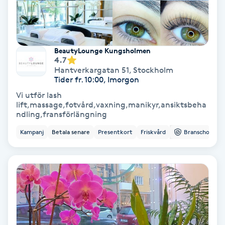
Nagelförlängning akryl
BeautyLounge Kungsholmen
Nagelförlängning gelé
4.7
Hantverkargatan 51
,
Stockholm
Tider fr. 10:00, Imorgon
Nagelförlängning glasfiber
Vi utför lash
lift,massage,fotvård,vaxning,manikyr,ansiktsbeha
Nagelförlängning silke
ndling,fransförlängning
Kampanj
Betala senare
Presentkort
Friskvård
Branschorg.
Nagelförstärkning
Nagelklippning
Nagelsvamp
Nageltrång