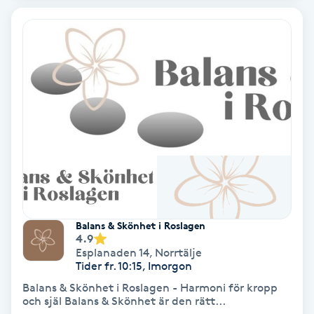
Keratinbehandling
Kinesiologi
Kinesisk medicin
Kiropraktik
Klangmassage
Klippning
Balans & Skönhet i Roslagen
4.9
Esplanaden 14
,
Norrtälje
Klippning & Slingor
Tider fr. 10:15, Imorgon
Balans & Skönhet i Roslagen - Harmoni för kropp
Klippning ungdom
och själ Balans & Skönhet är den rätt...