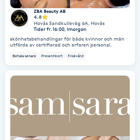
Skoinlägg
ZBA Beauty AB
4.8
Hovås Sandkulleväg 6A
,
Hovås
Skägg
Tider fr. 16:00, Imorgon
skönhetsbehandlingar för både kvinnor och män
utförda av certifierad och erfaren personal.
Skäggfärgning
Betala senare
Presentkort
Friskvård
Skäggklippning
Skäggtrimmning
Skönhet
Slingor
Sockring