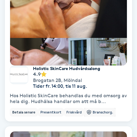
Olaplex
Olaplexbehandling
Ombre
Ombre brows
Holistic SkinCare Hudvårdsalong
4.9
Ombre naglar
Brogatan 2B
,
Mölndal
Tider fr. 14:00, tis 11 aug.
Optiker
Hos Holistic SkinCare behandlas du med omsorg av
hela dig. Hudhälsa handlar om att må b...
Ortobionomi
Betala senare
Presentkort
Friskvård
Branschorg.
Ortopedi