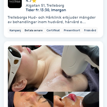
4.7
Algatan 51
,
Trelleborg
Samtalsterapi
Tider fr. 13:30, Imorgon
Trelleborgs Hud- och Hårklinik erbjuder mängder
Senioryoga
av behandlingar inom hudvård, hårvård o...
Kampanj
Betala senare
Certifikat
Presentkort
Friskvård
Shiatsu
Singelfransar
Sjukgymnastik
Skalpmassage
Skinbooster
Sklerosering