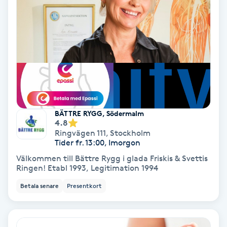
Gruppträning
Gua Sha-massage
H
Hatha Yoga
BÄTTRE RYGG, Södermalm
4.8
Headspa
Ringvägen 111
,
Stockholm
Tider fr. 13:00, Imorgon
Healing
Välkommen till Bättre Rygg i glada Friskis & Svettis
Ringen! Etabl 1993, Legitimation 1994
Herrklippning
Betala senare
Presentkort
HIFU