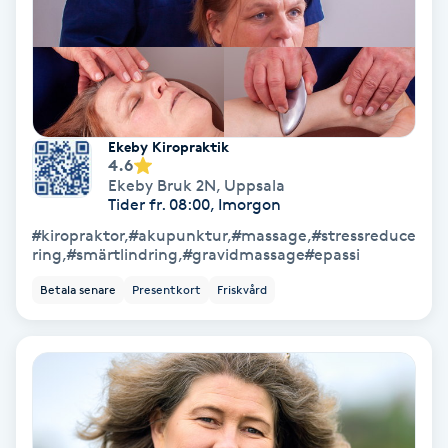
Terapi
Thaimassage
Toning
Ekeby Kiropraktik
4.6
Torr hårbotten
Ekeby Bruk 2N
,
Uppsala
Tider fr. 08:00, Imorgon
Torrborstning
#kiropraktor,#akupunktur,#massage,#stressreduce
ring,#smärtlindring,#gravidmassage#epassi
Triggerpunktsmassage
Betala senare
Presentkort
Friskvård
Trådning
Träning