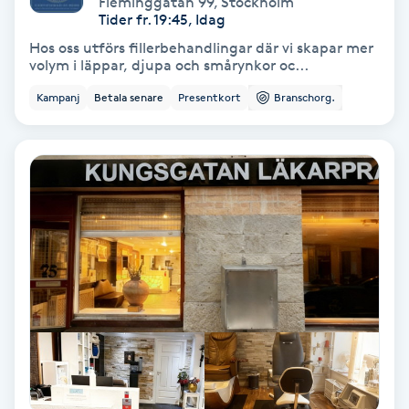
Fleminggatan 99
,
Stockholm
Color correction
Tider fr. 19:45, Idag
Hos oss utförs fillerbehandlingar där vi skapar mer
Cryoterapi
volym i läppar, djupa och smårynkor oc...
D
Kampanj
Betala senare
Presentkort
Branschorg.
Damklippning
Dermapen
Diamantslipning
E
Enzympeeling
Extensions