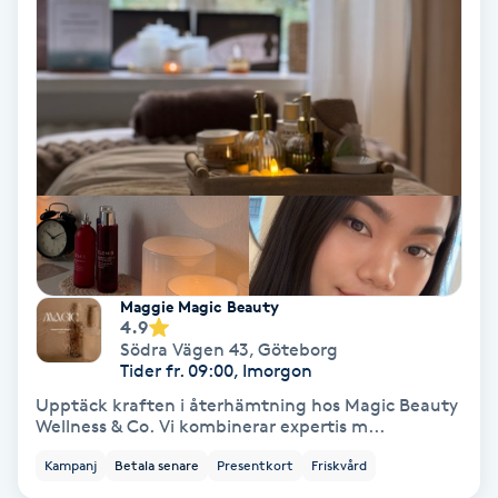
Osteopati
P
Paraffinbehandling
Pedikyr
Pensionärklippning
Permanent
Maggie Magic Beauty
4.9
Södra Vägen 43
,
Göteborg
Permanent hårborttagning
Tider fr. 09:00, Imorgon
Upptäck kraften i återhämtning hos Magic Beauty
Permanent ögonbrynsmakeup
Wellness & Co. Vi kombinerar expertis m...
Kampanj
Betala senare
Presentkort
Friskvård
Personal shopper