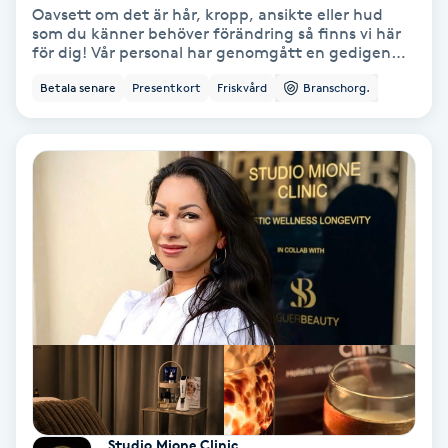
Laserbehandling
Oavsett om det är hår, kropp, ansikte eller hud
som du känner behöver förändring så finns vi här
för dig! Vår personal har genomgått en gedigen
Lashlift Keratin
utbildning och har rätt certifieringar för att ta
Betala senare
Presentkort
Friskvård
Branschorg.
hand om era behov på ett tryggt och säkert sätt.
Vi brinner för skönhet och i vårt utbud finns något
LED-ljusterapi
för alla såsom hårklippning, ansiktsbehandling,
permanent hårborttagning med mera. Varmt
välkomna in till vår familjära skönhetssalong för en
Liktornar
kostnadsfri konsultation! Bästa hälsningar, Najats
Skönhetssalong.
LPG
LPG-behandling
LPG-massage
Luggklippning
Studio Mione Clinic