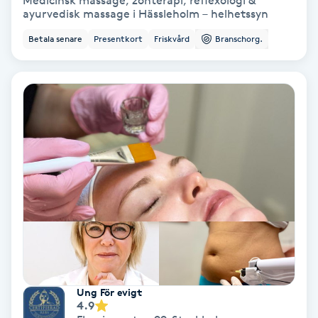
Medicinsk massage, zonterapi, reflexologi &
ayurvedisk massage i Hässleholm – helhetssyn
Bottenfärg
Betala senare
Presentkort
Friskvård
Branschorg.
Brynformning
Brynfärgning
Brynplockning
Bröllopsuppsättning
C
Celluliter
Coachning
Ung För evigt
4.9