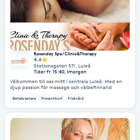
Färgning
Föning
G
Gel naglar
Rosenday Spa/ Clinic&Therapy
4.6
Stationsgatan 57/
,
Luleå
Gelenaglar
Tider fr. 15:40, Imorgon
Välkommen till oss mitt i centrala Luleå. Med en
Gellack
djup passion för massage och välbefinnand
Betala senare
Presentkort
Friskvård
Gellack med förstärkning
Gravidmassage
Gravidyoga