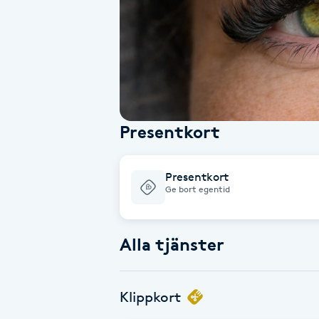
Alternativmedicin
Andningsmassage
Ansiktslyft utan kirurgi
Presentkort
Aromamassage
Ashtanga Yoga
Presentkort
Ge bort egentid
Ayurveda
Alla tjänster
Ayurvedisk Massage
Ansiktsbehandling djuprengörande
Klippkort
B