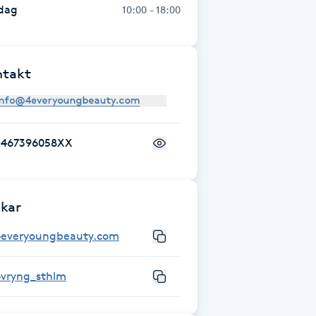
dag
10:00 - 18:00
ntakt
+467396058XX
kar
4everyoungbeauty.com
4vryng_sthlm