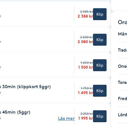
2 985 kr
Köp
2 388 kr
r
Ord
Mån
2 600 kr
Köp
2 080 kr
r
Tisd
1 650 kr
Köp
Ons
1 500 kr
r
Tor
x 30min (klippkort 5ggr)
1 750 kr
Köp
1 495 kr
r
Fre
x 45min (5ggr)
2 250 kr
Lör
Köp
Läs mer
1 995 kr
r