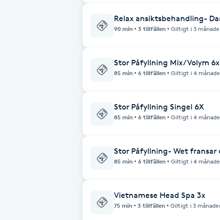
Relax ansiktsbehandling- D
Brynformning
90 min
3 tillfällen
Giltigt i 3 månade
Brynfärgning
Stor Påfyllning Mix/Volym 6x
85 min
6 tillfällen
Giltigt i 4 månade
Brynplockning
Bröllopsuppsättning
Stor Påfyllning Singel 6X
85 min
6 tillfällen
Giltigt i 4 månade
C
Celluliter
Stor Påfyllning- Wet fransar
85 min
6 tillfällen
Giltigt i 4 månade
Coachning
Vietnamese Head Spa 3x
Color correction
75 min
3 tillfällen
Giltigt i 3 månade