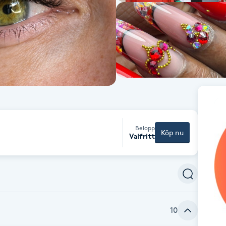
Belopp
Köp nu
Valfritt
10