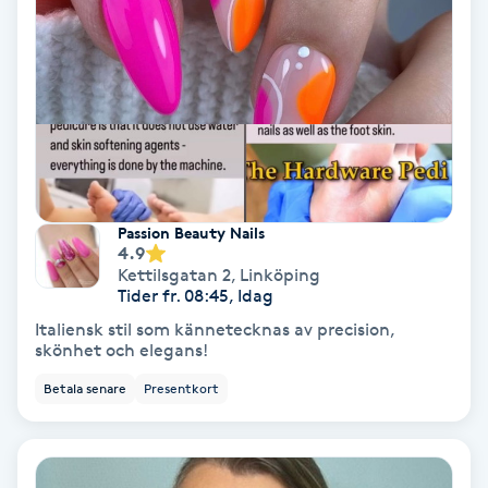
Hypnos
Hårborttagning
Hårbottenbehandling
Hårförlängning
Passion Beauty Nails
4.9
Hårvård
Kettilsgatan 2
,
Linköping
Tider fr. 08:45, Idag
Hälsa
Italiensk stil som kännetecknas av precision,
skönhet och elegans!
Hälsprickor
Betala senare
Presentkort
I
Idrottsmassage