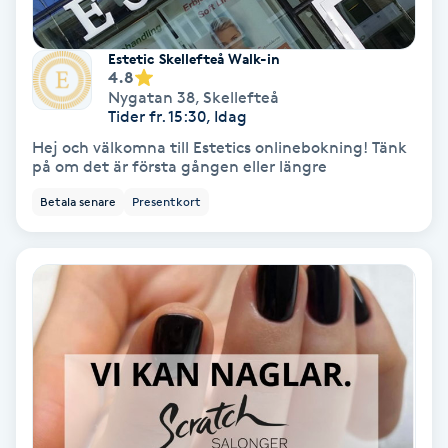
Osteopati
P
Estetic Skellefteå Walk-in
4.8
Nygatan 38
,
Skellefteå
Paraffinbehandling
Tider fr. 15:30, Idag
Hej och välkomna till Estetics onlinebokning! Tänk
Pedikyr
på om det är första gången eller längre
Betala senare
Presentkort
Pensionärklippning
Permanent
Permanent hårborttagning
Permanent ögonbrynsmakeup
Personal shopper