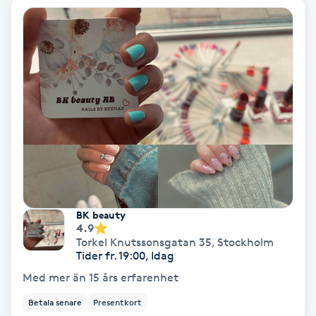
Koppningsmassage
Kosmetisk tatuering
Kostrådgivning
Kroppsinpackning
Kroppspeeling
BK beauty
Käkledsbehandling
4.9
Torkel Knutssonsgatan 35
,
Stockholm
Tider fr. 19:00, Idag
Kärlbehandling
Med mer än 15 års erfarenhet
L
Betala senare
Presentkort