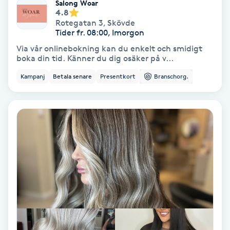
Salong Woar
4.8
Fransförlängning Volym
Rotegatan 3
,
Skövde
Tider fr. 08:00, Imorgon
Fransk manikyr
Via vår onlinebokning kan du enkelt och smidigt
boka din tid. Känner du dig osäker på v...
Fransrengöring
Kampanj
Betala senare
Presentkort
Branschorg.
Frekvensterapi
Friskvård
Friskvårdsmassage
Frisör
Funktionsanalys