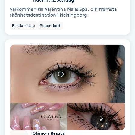
Medium
Välkommen till Valentina Nails Spa, din främsta
skönhetsdestination i Helsingborg.
Megavolymfransar
Betala senare
Presentkort
Melasma
Mesoterapi
MicroPen
Microshading
Mixfransar
N
Glamora Beauty
Nagelförlängning