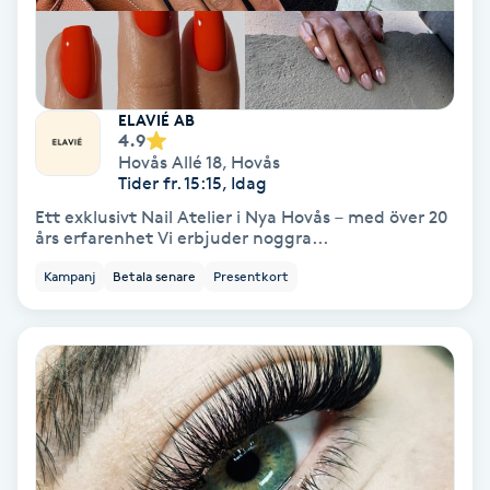
Gruppträning
Gua Sha-massage
ELAVIÉ AB
4.9
H
Hovås Allé 18
,
Hovås
Tider fr. 15:15, Idag
Hatha Yoga
Ett exklusivt Nail Atelier i Nya Hovås – med över 20
års erfarenhet Vi erbjuder noggra...
Headspa
Kampanj
Betala senare
Presentkort
Healing
Herrklippning
HIFU