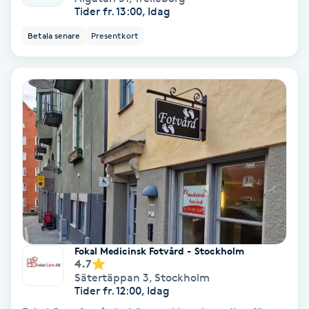
Tider fr. 13:00, Idag
Svettbehandling
Betala senare
Presentkort
T
Tuina-massage
Taktil massage
Tandblekning
Tandläkare
Tatuering
Fokal Medicinsk Fotvård - Stockholm
4.7
Tatueringsborttagning
Sätertäppan 3
,
Stockholm
Tider fr. 12:00, Idag