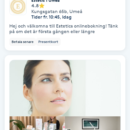
Estetic i Umeå
4.8
Kungsgatan 65b
,
Umeå
Nagelvård
Tider fr. 10:45, Idag
Hej och välkomna till Estetics onlinebokning! Tänk
Naglar borttagning
på om det är första gången eller längre
Betala senare
Presentkort
Naglar reparation
Naprapati
Navelpiercing
NBE-massage
Ny frisyr
O