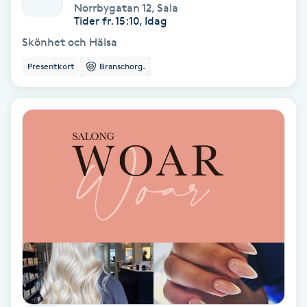
Norrbygatan 12
,
Sala
Fotmassage
Tider fr. 15:10, Idag
Skönhet och Hälsa
Fotsvamp
Presentkort
Branschorg.
Fotvård
Fransar
Fransborttagning
Fransfärgning
Fransförlängning
Fransförlängning Megavolym