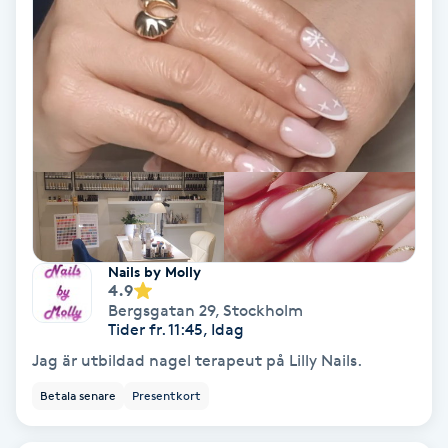
Keratinbehandling
Kinesiologi
Kinesisk medicin
Kiropraktik
Klangmassage
Nails by Molly
4.9
Bergsgatan 29
,
Stockholm
Klippning
Tider fr. 11:45, Idag
Jag är utbildad nagel terapeut på Lilly Nails.
Klippning & Slingor
Betala senare
Presentkort
Klippning ungdom