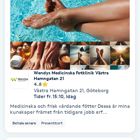
Regndroppsmassage
Reiki
Reikihealing
Reiki massage
Wendys Medicinska Fotklinik Västra
Restorative Yoga
Hamngatan 21
4.8
Västra Hamngatan 21
,
Göteborg
Rosacea
Tider fr. 15:10, Idag
Medicinska och frisk vårdande fötter Dessa är mina
Rosenmetoden
kunskaper främst från tidigare jobb erf...
Betala senare
Presentkort
Ryggmassage
S