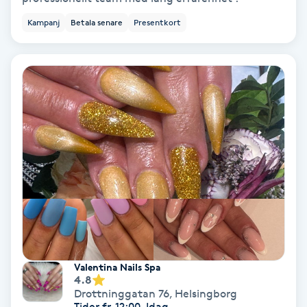
Lymfmassage
Kampanj
Betala senare
Presentkort
Läpptatuering
M
Makeup
Manikyr & Pedikyr
Massage
Medial vägledning
Medicinsk massage
Valentina Nails Spa
4.8
Meditation
Drottninggatan 76
,
Helsingborg
Tider fr. 12:00, Idag