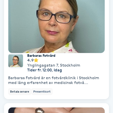
IPL
IPL hårborttagning
IR-massage
J
Barbaras Fotvård
Japansk massage
4.9
Ynglingagatan 7
,
Stockholm
K
Tider fr. 12:00, Idag
Barbaras Fotvård är en fotvårdklinik i Stockholm
K18
med lång erfarenhet av medicinsk fotvå...
Betala senare
Presentkort
Katun fransar
Kemisk peeling