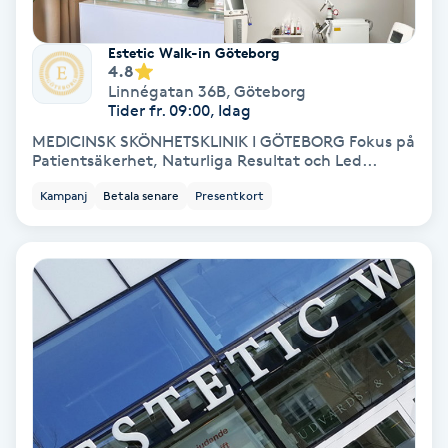
Olaplex
Estetic Walk-in Göteborg
4.8
Olaplexbehandling
Linnégatan 36B
,
Göteborg
Tider fr. 09:00, Idag
Ombre
MEDICINSK SKÖNHETSKLINIK I GÖTEBORG Fokus på
Patientsäkerhet, Naturliga Resultat och Led...
Ombre brows
Kampanj
Betala senare
Presentkort
Ombre naglar
Optiker
Ortobionomi
Ortopedi