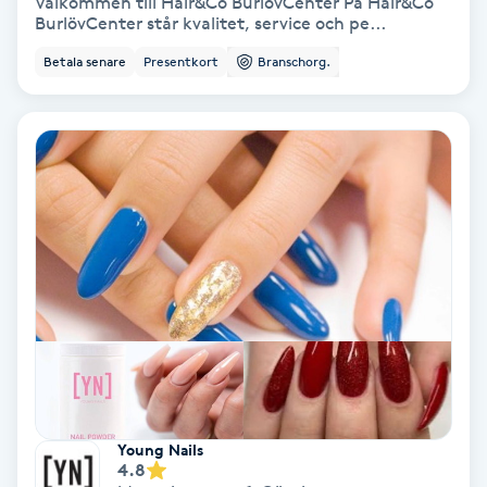
Välkommen till Hair&Co BurlövCenter På Hair&Co
Color correction
BurlövCenter står kvalitet, service och pe...
Betala senare
Presentkort
Branschorg.
Cryoterapi
D
Damklippning
Dermapen
Diamantslipning
E
Enzympeeling
Extensions
Young Nails
4.8