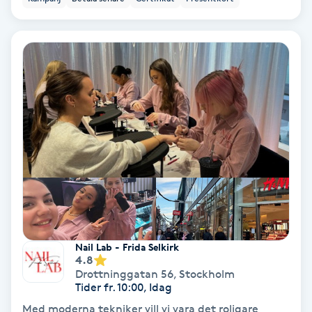
Skoinlägg
Skägg
Skäggfärgning
Skäggklippning
Skäggtrimmning
Skönhet
Nail Lab - Frida Selkirk
Slingor
4.8
Drottninggatan 56
,
Stockholm
Tider fr. 10:00, Idag
Sockring
Med moderna tekniker vill vi vara det roligare