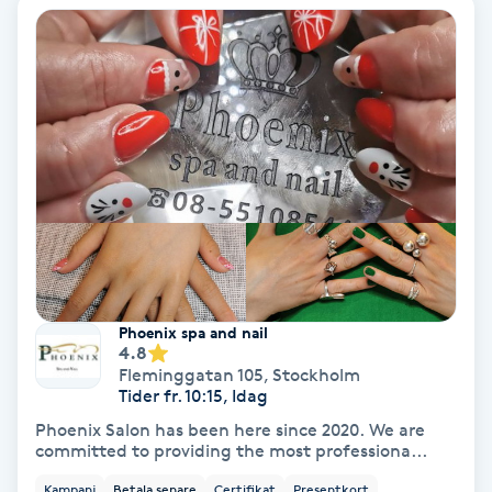
Samtalsterapi
Senioryoga
Shiatsu
Singelfransar
Sjukgymnastik
Phoenix spa and nail
Skalpmassage
4.8
Fleminggatan 105
,
Stockholm
Tider fr. 10:15, Idag
Skinbooster
Phoenix Salon has been here since 2020. We are
committed to providing the most professiona...
Sklerosering
Kampanj
Betala senare
Certifikat
Presentkort