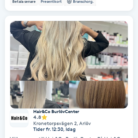
Betala senare
Presentkort
Branschorg.
Bottenfärg
Brynformning
Brynfärgning
Brynplockning
Bröllopsuppsättning
C
Celluliter
Hair&Co BurlövCenter
4.8
Kronetorpsvägen 2
,
Arlöv
Coachning
Tider fr. 12:30, Idag