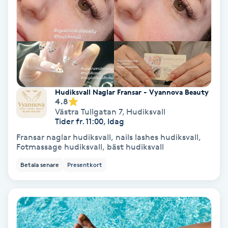
PRP (Platelet Rich Plasma)
PRX-T33
Psoriasis
Hudiksvall Naglar Fransar - Vyannova Beauty
4.8
PT
Västra Tullgatan 7
,
Hudiksvall
Tider fr. 11:00, Idag
R
Fransar naglar hudiksvall, nails lashes hudiksvall,
Fotmassage hudiksvall, bäst hudiksvall
Radiofrekvens
Betala senare
Presentkort
Rakning
Reflexologi