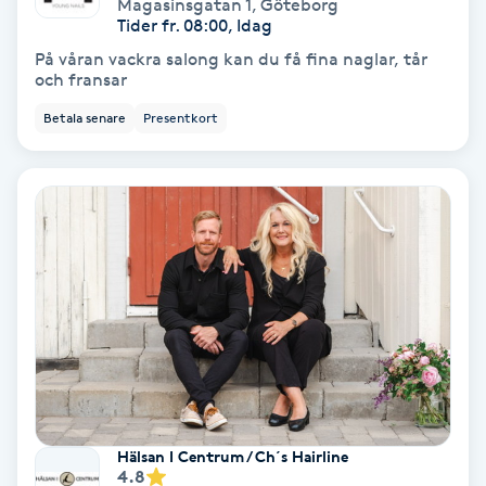
Extensions borttagning
Magasinsgatan 1
,
Göteborg
Tider fr. 08:00, Idag
På våran vackra salong kan du få fina naglar, tår
Eyeliner-tatuering
och fransar
F
Betala senare
Presentkort
Face framing
Faceliftmassage
Fet hårbotten
Fettreducering
Fibromassage
Fillers
Hälsan I Centrum / Ch´s Hairline
4.8