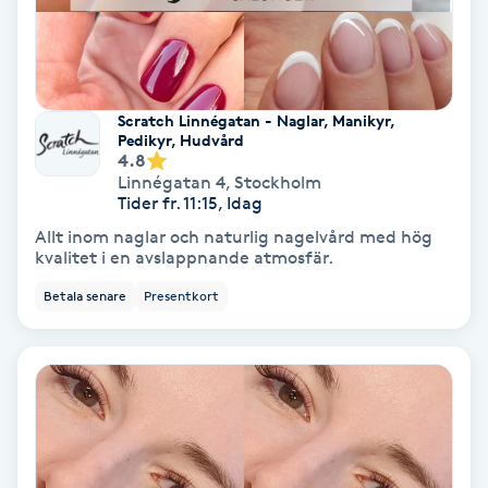
Personlig tränare
Picolaser
Scratch Linnégatan - Naglar, Manikyr,
Pedikyr, Hudvård
4.8
Piercing
Linnégatan 4
,
Stockholm
Tider fr. 11:15, Idag
Pigmentbehandling
Allt inom naglar och naturlig nagelvård med hög
kvalitet i en avslappnande atmosfär.
Pigmentfläckar
Betala senare
Presentkort
Plastikkirurgi
Powder brows
Power Yoga