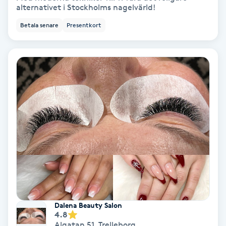
alternativet i Stockholms nagelvärld!
Spa
Betala senare
Presentkort
Spa manikyr & pedikyr
Spa-manikyr
Spa-pedikyr
Spraytan
Stylist
Sugaring
Dalena Beauty Salon
4.8
Svensk massage
Algatan 51
,
Trelleborg