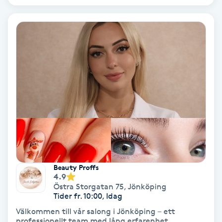
Laserbehandling
Lashlift Keratin
LED-ljusterapi
Liktornar
LPG
LPG-behandling
Beauty Proffs
LPG-massage
4.9
Östra Storgatan 75
,
Jönköping
Luggklippning
Tider fr. 10:00, Idag
Välkommen till vår salong i Jönköping – ett
professionellt team med lång erfarenhet .