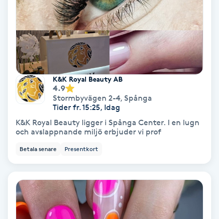
Hollywood Peel
Hot Stone Massage
Hot yoga
K&K Royal Beauty AB
4.9
Hudföryngring
Stormbyvägen 2-4
,
Spånga
Tider fr. 15:25, Idag
Huduppstramning
K&K Royal Beauty ligger i Spånga Center. I en lugn
och avslappnande miljö erbjuder vi prof
Hudvård
Betala senare
Presentkort
Hyaluronsyra
Hyperhidros