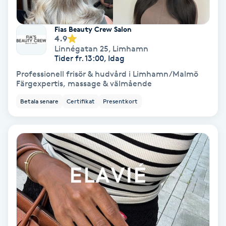
Färgning
Fias Beauty Crew Salon
4.9
Föning
Linnégatan 25
,
Limhamn
Tider fr. 13:00, Idag
G
Professionell frisör & hudvård i Limhamn/Malmö
Gel naglar
Färgexpertis, massage & välmående
Betala senare
Certifikat
Presentkort
Gelenaglar
Gellack
Gellack med förstärkning
Gravidmassage
Gravidyoga