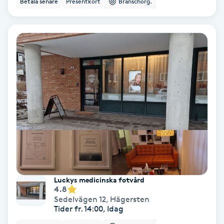
Betala senare
Presentkort
Branschorg.
Ansiktsbehandling djuprengörande
B
Babylights
Balayage
Bambumassage
Barber
Barnklippning
Luckys medicinska fotvård
4.8
BIAB
Sedelvägen 12
,
Hägersten
Tider fr. 14:00, Idag
Blowout