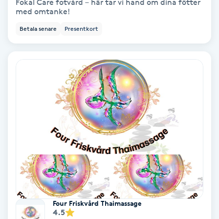
Terapi
Fokal Care fotvård – här tar vi hand om dina fötter
med omtanke!
Thaimassage
Betala senare
Presentkort
Toning
Torr hårbotten
Torrborstning
Triggerpunktsmassage
Trådning
Träning
Four Friskvård Thaimassage
4.5