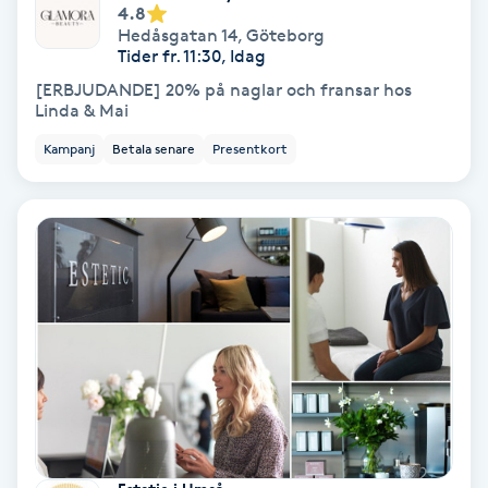
4.8
Hedåsgatan 14
,
Göteborg
Nagelförlängning akryl
Tider fr. 11:30, Idag
[ERBJUDANDE] 20% på naglar och fransar hos
Linda & Mai
Nagelförlängning gelé
Kampanj
Betala senare
Presentkort
Nagelförlängning glasfiber
Nagelförlängning silke
Nagelförstärkning
Nagelklippning
Nagelsvamp
Nageltrång