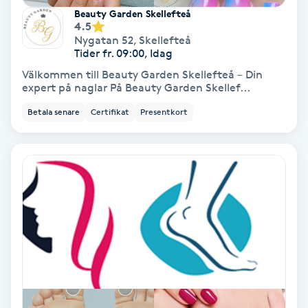
Beauty Garden Skellefteå
Volymfransar
4.5
Nygatan 52
,
Skellefteå
Tider fr. 09:00, Idag
Vårtor
Välkommen till Beauty Garden Skellefteå – Din
Y
expert på naglar På Beauty Garden Skellef...
Yin Yoga
Betala senare
Certifikat
Presentkort
Yoga
Yoga Nidra
Yogamassage
Z
Zonterapi