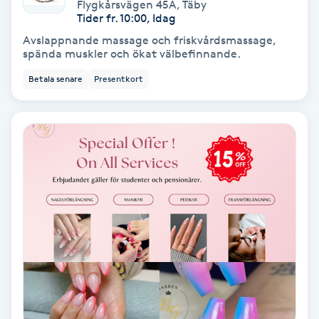
Tvätt & Fön
Flygkårsvägen 45A
,
Täby
Tider fr. 10:00, Idag
V
Avslappnande massage och friskvårdsmassage,
spända muskler och ökat välbefinnande.
Vaccination
Betala senare
Presentkort
Vampyrbehandling
Vaxning
Vaxning brasiliansk
Veterinär
Vibrationsmassage
Vinyasa Yoga