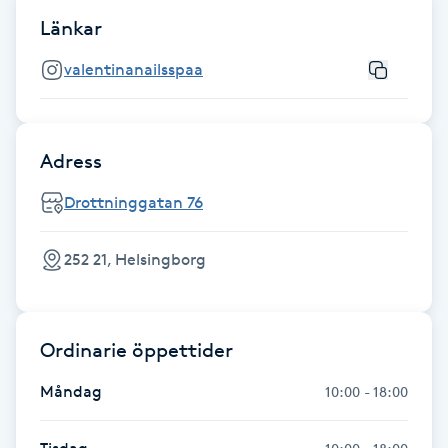
Länkar
Gua Sha-massage
valentinanailsspaa
H
Hatha Yoga
Adress
Headspa
Drottninggatan 76
Healing
252 21, Helsingborg
Herrklippning
Ordinarie öppettider
HIFU
Måndag
10:00 - 18:00
Hollywood Peel