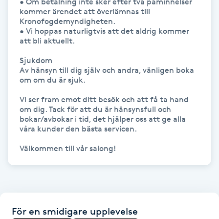
• Om betalning inte sker efter två påminnelser 
kommer ärendet att överlämnas till 
IPL hårborttagning
Kronofogdemyndigheten.

• Vi hoppas naturligtvis att det aldrig kommer 
att bli aktuellt. 

IR-massage
Sjukdom

J
Av hänsyn till dig själv och andra, vänligen boka 
om om du är sjuk.

Japansk massage
Vi ser fram emot ditt besök och att få ta hand 
K
om dig. Tack för att du är hänsynsfull och 
bokar/avbokar i tid, det hjälper oss att ge alla 
K18
våra kunder den bästa servicen.

Välkommen till vår salong!
Katun fransar
Kemisk peeling
Keratinbehandling
För en smidigare upplevelse