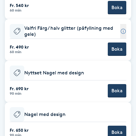
Cryoterapi
Fr. 540 kr
Boka
60 min
D
Damklippning
Valfri Färg/ halv glitter (påfyllning med
gele)
Dermapen
Fr. 490 kr
Boka
60 min
Diamantslipning
E
Nyttset Nagel med design
Enzympeeling
Fr. 690 kr
Boka
90 min
Extensions
Nagel med design
Extensions borttagning
Fr. 650 kr
Boka
Eyeliner-tatuering
90 min