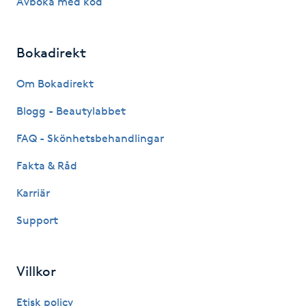
Avboka med kod
Kosmetisk tatuering
Bokadirekt
Kostrådgivning
Om Bokadirekt
Kroppsinpackning
Blogg - Beautylabbet
Kroppspeeling
FAQ - Skönhetsbehandlingar
Fakta & Råd
Käkledsbehandling
Karriär
Kärlbehandling
Support
L
Laserbehandling
Villkor
Etisk policy
Lashlift Keratin