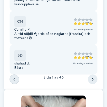
kundupplevelse.
Fransk manikyr
Fransrengöring
CM
till
Tina
Camilla M.
för en dag sedan
Frekvensterapi
Alltid nöjd!! Gjorde både naglarna(franska) och
fötterna😃
Friskvård
SD
till
Tina
Friskvårdsmassage
shahad d.
för 6 dagar sedan
Bästa
Frisör
Sida
1
av
46
Funktionsanalys
Färgning