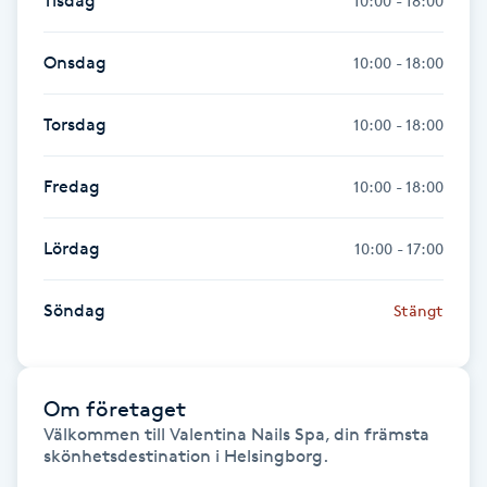
Tisdag
10:00 - 18:00
Hot Stone Massage
Onsdag
10:00 - 18:00
Hot yoga
Torsdag
10:00 - 18:00
Hudföryngring
Fredag
10:00 - 18:00
Huduppstramning
Lördag
10:00 - 17:00
Hudvård
Söndag
Stängt
Hyaluronsyra
Hyperhidros
Om företaget
Välkommen till Valentina Nails Spa, din främsta 
Hypnos
skönhetsdestination i Helsingborg.
