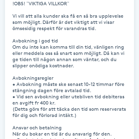
!OBS! ¨VIKTIGA VILLKOR¨

Hårborttagning
Vi vill att alla kunder ska få en så bra upplevelse 
Hårbottenbehandling
som möjligt. Därför är det viktigt att vi visar 
ömsesidig respekt för varandras tid.

Hårförlängning
Avbokning i god tid

Om du inte kan komma till din tid, vänligen ring 
eller meddela oss så snart som möjligt. Då kan vi 
Hårvård
ge tiden till någon annan som väntar, och du 
slipper onödiga kostnader.

Hälsa
Avbokningsregler

• Avbokning måste ske senast 10-12 timmar före 
stängning dagen före avtalad tid.

Hälsprickor
• Vid sen avbokning eller utebliven tid debiteras 
I
en avgift fr 400 kr.

(Detta görs för att täcka den tid som reserverats 
för dig och förlorad intäkt.)

Idrottsmassage
Ansvar och betalning

IPL
När du bokar en tid är du ansvarig för den.
