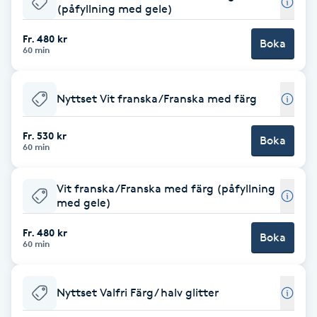
(påfyllning med gele)
Brynformning
Fr. 480 kr
Boka
60 min
Brynfärgning
Nyttset Vit franska/Franska med färg
Brynplockning
Fr. 530 kr
Boka
Bröllopsuppsättning
60 min
C
Vit franska/Franska med färg (påfyllning
Celluliter
med gele)
Fr. 480 kr
Boka
Coachning
60 min
Color correction
Nyttset Valfri Färg/ halv glitter