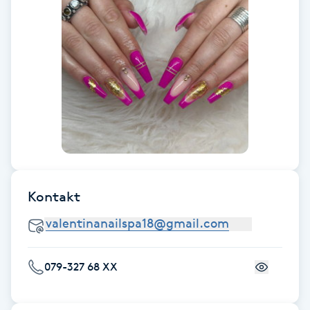
Föning
G
Gel naglar
Gelenaglar
Gellack
Gellack med förstärkning
Kontakt
Gravidmassage
Gravidyoga
079-327 68 XX
Gruppträning