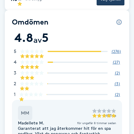
Fotsvamp
Omdömen
Fotvård
4.8
5
av
Fransar
5
(
276
)
Fransborttagning
4
(
27
)
3
Fransfärgning
(
2
)
2
(
3
)
Fransförlängning
1
(
2
)
Fransförlängning Megavolym
MM
till
Tina
Madellete M.
Fransförlängning Volym
för ungefär 8 timmar sedan
Garanterat att jag återkommer hit för en spa
pedikyr. Värt de pengarna och fantastisk