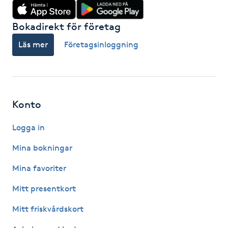
Kinesiologi
Bokadirekt för företag
Kinesisk medicin
Läs mer
Företagsinloggning
Kiropraktik
Klangmassage
Konto
Logga in
Klippning
Mina bokningar
Klippning & Slingor
Mina favoriter
Klippning ungdom
Mitt presentkort
Mitt friskvårdskort
Koppningsmassage