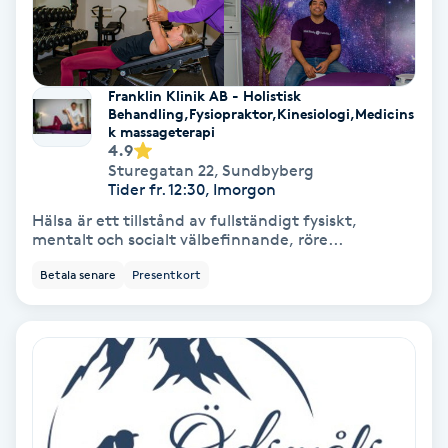
Färgning
Föning
Franklin Klinik AB - Holistisk
Behandling,Fysiopraktor,Kinesiologi,Medicins
G
k massageterapi
4.9
Gel naglar
Sturegatan 22
,
Sundbyberg
Tider fr. 12:30, Imorgon
Gelenaglar
Hälsa är ett tillstånd av fullständigt fysiskt,
mentalt och socialt välbefinnande, röre...
Gellack
Betala senare
Presentkort
Gellack med förstärkning
Gravidmassage
Gravidyoga