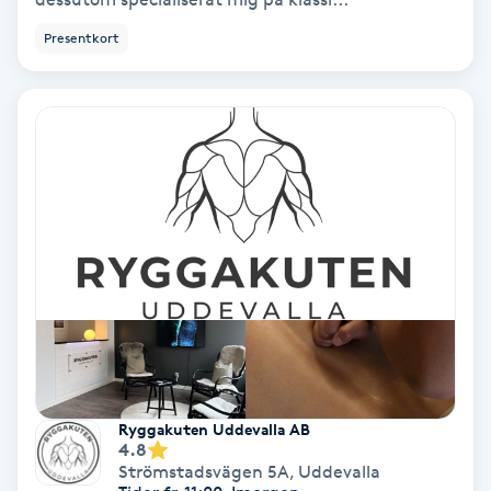
Keratinbehandling
Presentkort
Kinesiologi
Kinesisk medicin
Kiropraktik
Klangmassage
Klippning
Klippning & Slingor
Ryggakuten Uddevalla AB
4.8
Klippning ungdom
Strömstadsvägen 5A
,
Uddevalla