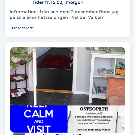
Laserbehandling
Tider fr. 16:00, Imorgon
Information: från och med 2 december finns jag
på Lilla Skönhetssalongen i Vallda. Välkom
Lashlift Keratin
Presentkort
LED-ljusterapi
Liktornar
LPG
LPG-behandling
LPG-massage
Luggklippning