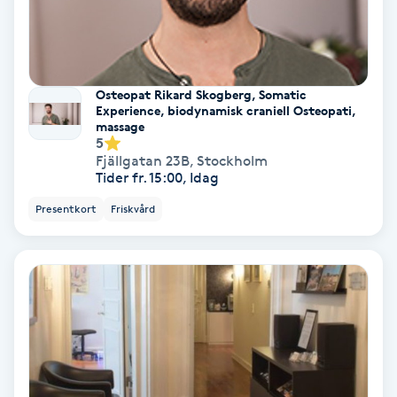
Skoinlägg
Skägg
Osteopat Rikard Skogberg, Somatic
Experience, biodynamisk craniell Osteopati,
massage
Skäggfärgning
5
Fjällgatan 23B
,
Stockholm
Tider fr. 15:00, Idag
Skäggklippning
Presentkort
Friskvård
Skäggtrimmning
Skönhet
Slingor
Sockring