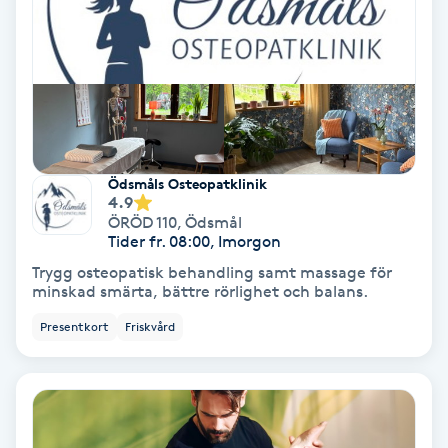
Gruppträning
Gua Sha-massage
H
Ödsmåls Osteopatklinik
Hatha Yoga
4.9
ÖRÖD 110
,
Ödsmål
Tider fr. 08:00, Imorgon
Headspa
Trygg osteopatisk behandling samt massage för
minskad smärta, bättre rörlighet och balans.
Healing
Presentkort
Friskvård
Herrklippning
HIFU