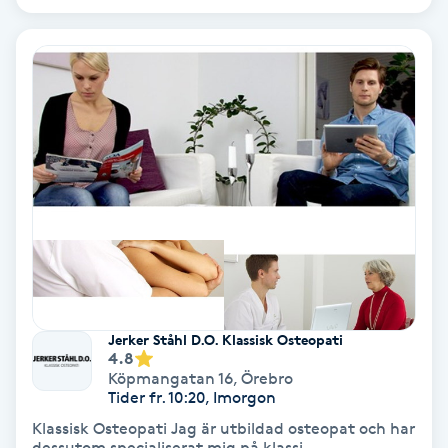
IPL
IPL hårborttagning
IR-massage
J
Japansk massage
K
K18
Jerker Ståhl D.O. Klassisk Osteopati
4.8
Katun fransar
Köpmangatan 16
,
Örebro
Tider fr. 10:20, Imorgon
Kemisk peeling
Klassisk Osteopati Jag är utbildad osteopat och har
dessutom specialiserat mig på klassi...