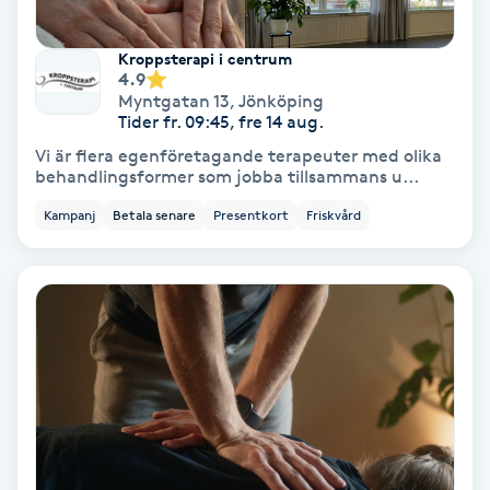
Medium
Kroppsterapi i centrum
4.9
Megavolymfransar
Myntgatan 13
,
Jönköping
Tider fr. 09:45, fre 14 aug.
Melasma
Vi är flera egenföretagande terapeuter med olika
behandlingsformer som jobba tillsammans u...
Mesoterapi
Kampanj
Betala senare
Presentkort
Friskvård
MicroPen
Microshading
Mixfransar
N
Nagelförlängning