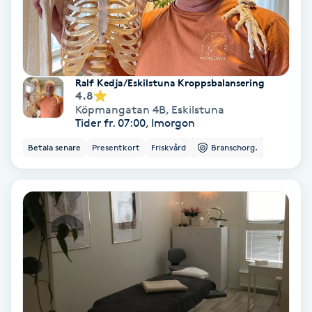
Olaplex
Olaplexbehandling
Ralf Kedja/Eskilstuna Kroppsbalansering
Ombre
4.8
Köpmangatan 4B
,
Eskilstuna
Tider fr. 07:00, Imorgon
Ombre brows
Betala senare
Presentkort
Friskvård
Branschorg.
Ombre naglar
Optiker
Ortobionomi
Ortopedi