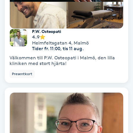
Nagelförlängning akryl
P.W. Osteopati
Nagelförlängning gelé
4.9
Helmfeltsgatan 4
,
Malmö
Nagelförlängning glasfiber
Tider fr. 11:00, tis 11 aug.
Välkommen till P.W. Osteopati i Malmö, den lilla
kliniken med stort hjärta!
Nagelförlängning silke
Presentkort
Nagelförstärkning
Nagelklippning
Nagelsvamp
Nageltrång