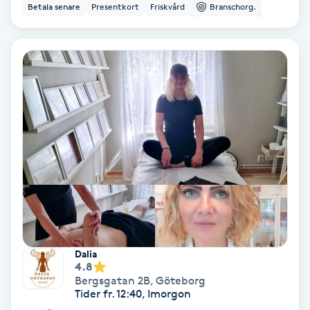
Betala senare
Presentkort
Friskvård
Branschorg.
Bottenfärg
Brynformning
Brynfärgning
Brynplockning
Bröllopsuppsättning
C
Celluliter
Dalia
4.8
Coachning
Bergsgatan 2B
,
Göteborg
Tider fr. 12:40, Imorgon