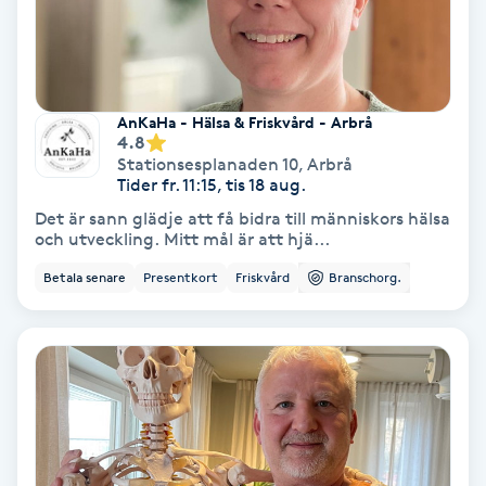
Nagelvård
Naglar borttagning
AnKaHa - Hälsa & Friskvård - Arbrå
4.8
Stationsesplanaden 10
,
Arbrå
Naglar reparation
Tider fr. 11:15, tis 18 aug.
Det är sann glädje att få bidra till människors hälsa
Naprapati
och utveckling. Mitt mål är att hjä...
Betala senare
Presentkort
Friskvård
Branschorg.
Navelpiercing
NBE-massage
Ny frisyr
O