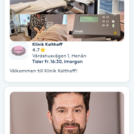
Samtalsterapi
Senioryoga
Shiatsu
Klinik Kolthoff
4.7
Värdshusvägen 1
,
Henån
Singelfransar
Tider fr. 16:30, Imorgon
Välkommen till Klinik Kolthoff!
Sjukgymnastik
Skalpmassage
Skinbooster
Sklerosering