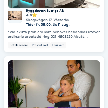
Fransförlängning Volym
Ryggakuten Sverige AB
4.9
Skogsvägen 17
,
Västerås
Fransk manikyr
Tider fr. 08:00, tis 11 aug.
*Vid akuta problem som behöver behandlas utöver
Fransrengöring
ordinarie arbetstid ring 021-4505220 Akutt...
Betala senare
Presentkort
Friskvård
Frekvensterapi
Friskvård
Friskvårdsmassage
Frisör
Funktionsanalys