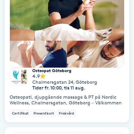
Hollywood Peel
Hot Stone Massage
Hot yoga
Hudföryngring
Osteopat Göteborg
Huduppstramning
4.9
Chalmersgatan 24
,
Göteborg
Tider fr. 10:00, tis 11 aug.
Hudvård
Osteopati, djupgående massage & PT på Nordic
Wellness, Chalmersgatan, Göteborg – Välkommen
Hyaluronsyra
Certifikat
Presentkort
Friskvård
Hyperhidros