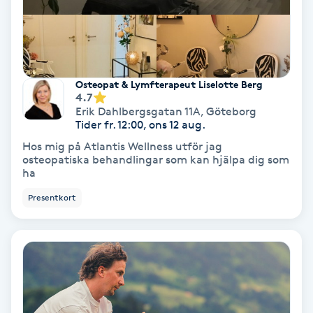
Osteopati
P
Paraffinbehandling
Osteopat & Lymfterapeut Liselotte Berg
4.7
Pedikyr
Erik Dahlbergsgatan 11A
,
Göteborg
Tider fr. 12:00, ons 12 aug.
Hos mig på Atlantis Wellness utför jag
Pensionärklippning
osteopatiska behandlingar som kan hjälpa dig som
ha
Permanent
Presentkort
Permanent hårborttagning
Permanent ögonbrynsmakeup
Personal shopper