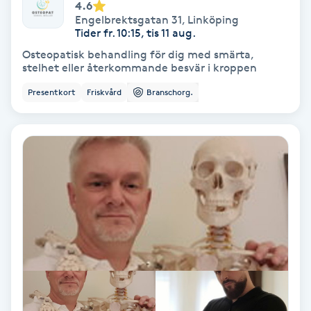
Extensions borttagning
4.6
Engelbrektsgatan 31
,
Linköping
Tider fr. 10:15, tis 11 aug.
Eyeliner-tatuering
Osteopatisk behandling för dig med smärta,
F
stelhet eller återkommande besvär i kroppen
Presentkort
Friskvård
Branschorg.
Face framing
Faceliftmassage
Fet hårbotten
Fettreducering
Fibromassage
Fillers