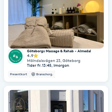
Terapi
Thaimassage
Toning
Torr hårbotten
Göteborgs Massage & Rehab - Almedal
4.9
Torrborstning
Mölndalsvägen 23
,
Göteborg
Tider fr. 13:45, Imorgon
Triggerpunktsmassage
Presentkort
Branschorg.
Trådning
Träning