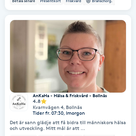
Betala senare
Presentkort
Friskvård
Branschorg.
Ansiktsbehandling djuprengörande
B
Babylights
Balayage
Bambumassage
Barber
AnKaHa - Hälsa & Friskvård - Bollnäs
Barnklippning
4.8
Kvarnvägen 4
,
Bollnäs
Tider fr. 07:30, Imorgon
BIAB
Det är sann glädje att få bidra till människors hälsa
och utveckling. Mitt mål är att ...
Blowout