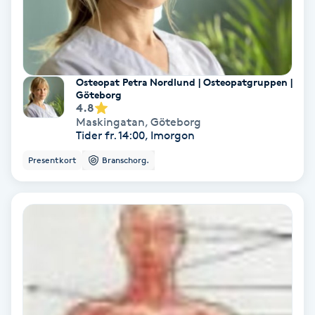
Volymfransar
Vårtor
Y
Osteopat Petra Nordlund | Osteopatgruppen |
Göteborg
4.8
Yin Yoga
Maskingatan
,
Göteborg
Tider fr. 14:00, Imorgon
Yoga
Presentkort
Branschorg.
Yoga Nidra
Yogamassage
Z
Zonterapi