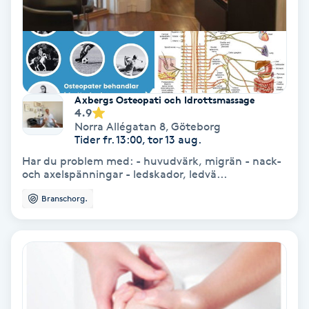
Spa
Spa manikyr & pedikyr
Axbergs Osteopati och Idrottsmassage
Spa-manikyr
4.9
Norra Allégatan 8
,
Göteborg
Tider fr. 13:00, tor 13 aug.
Spa-pedikyr
Har du problem med: - huvudvärk, migrän - nack-
och axelspänningar - ledskador, ledvä...
Spraytan
Branschorg.
Stylist
Sugaring
Svensk massage