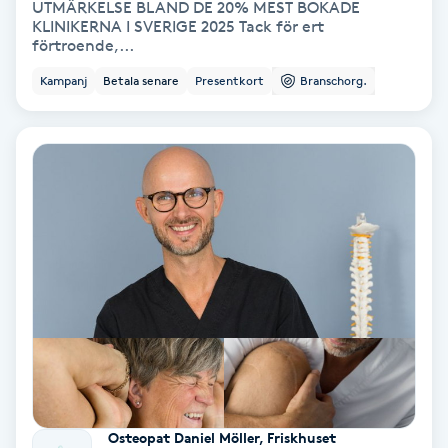
UTMÄRKELSE BLAND DE 20% MEST BOKADE
Color correction
KLINIKERNA I SVERIGE 2025 Tack för ert
förtroende,...
Cryoterapi
Kampanj
Betala senare
Presentkort
Branschorg.
D
Damklippning
Dermapen
Diamantslipning
E
Enzympeeling
Extensions
Osteopat Daniel Möller, Friskhuset