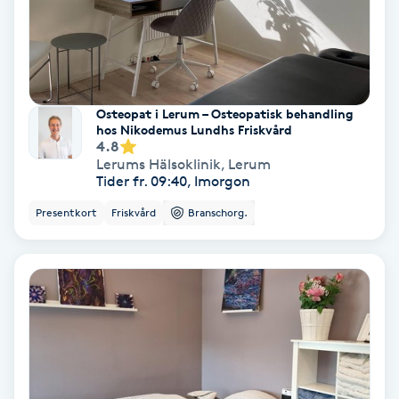
Regndroppsmassage
Reiki
Reikihealing
Osteopat i Lerum – Osteopatisk behandling
hos Nikodemus Lundhs Friskvård
4.8
Reiki massage
Lerums Hälsoklinik
,
Lerum
Tider fr. 09:40, Imorgon
Restorative Yoga
Presentkort
Friskvård
Branschorg.
Rosacea
Rosenmetoden
Ryggmassage
S