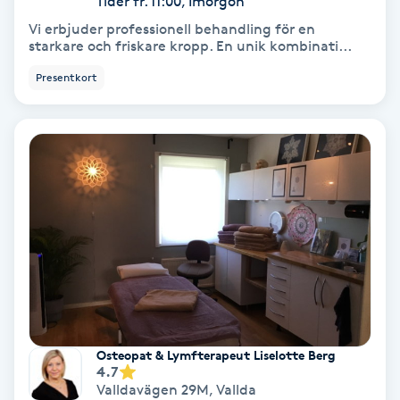
Tider fr. 11:00, Imorgon
Vi erbjuder professionell behandling för en
Koppningsmassage
starkare och friskare kropp. En unik kombinati...
Presentkort
Kosmetisk tatuering
Kostrådgivning
Kroppsinpackning
Kroppspeeling
Käkledsbehandling
Kärlbehandling
Osteopat & Lymfterapeut Liselotte Berg
L
4.7
Valldavägen 29M
,
Vallda