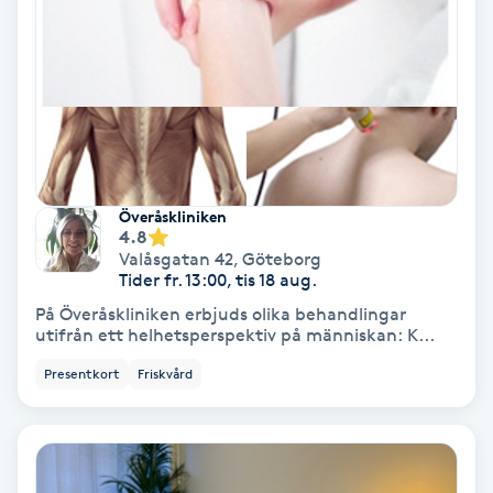
Svettbehandling
T
Tuina-massage
Taktil massage
Överåskliniken
4.8
Tandblekning
Valåsgatan 42
,
Göteborg
Tider fr. 13:00, tis 18 aug.
Tandläkare
På Överåskliniken erbjuds olika behandlingar
utifrån ett helhetsperspektiv på människan: K...
Tatuering
Presentkort
Friskvård
Tatueringsborttagning