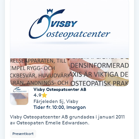
Hypnos
Hårborttagning
Hårbottenbehandling
Hårförlängning
Hårvård
Visby Osteopatcenter AB
Hälsa
4.9
Färjeleden 5j
,
Visby
Tider fr. 10:00, Imorgon
Hälsprickor
Visby Osteopatcenter AB grundades i januari 2011
I
av Osteopaten Emelie Edwardson.
Presentkort
Idrottsmassage