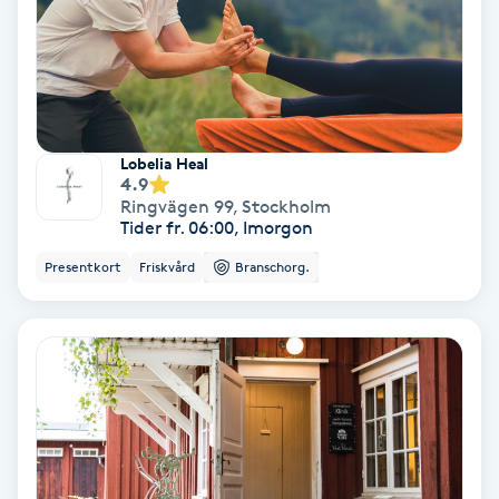
Personlig tränare
Picolaser
Lobelia Heal
Piercing
4.9
Ringvägen 99
,
Stockholm
Tider fr. 06:00, Imorgon
Pigmentbehandling
Presentkort
Friskvård
Branschorg.
Pigmentfläckar
Plastikkirurgi
Powder brows
Power Yoga