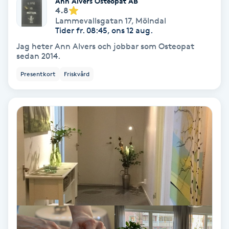
Ann Alvers Osteopat AB
Lymfmassage
4.8
Lammevallsgatan 17
,
Mölndal
Läpptatuering
Tider fr. 08:45, ons 12 aug.
Jag heter Ann Alvers och jobbar som Osteopat
M
sedan 2014.
Makeup
Presentkort
Friskvård
Manikyr & Pedikyr
Massage
Medial vägledning
Medicinsk massage
Meditation