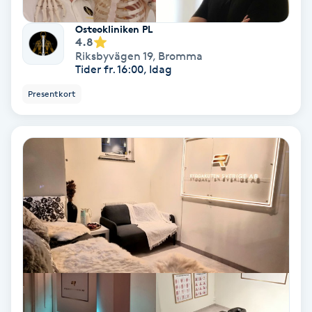
Fotmassage
Osteokliniken PL
4.8
Riksbyvägen 19
,
Bromma
Fotsvamp
Tider fr. 16:00, Idag
Presentkort
Fotvård
Fransar
Fransborttagning
Fransfärgning
Fransförlängning
Fransförlängning Megavolym