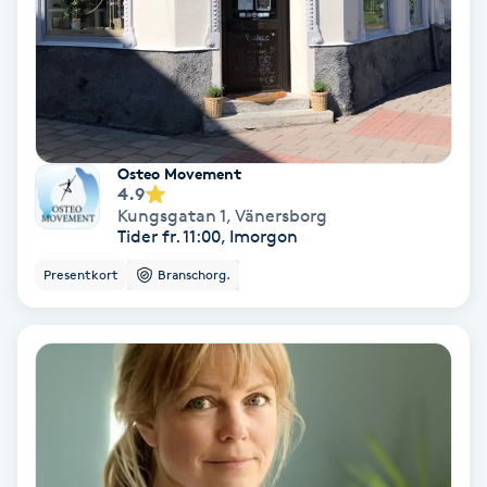
Tvätt & Fön
V
Vaccination
Vampyrbehandling
Osteo Movement
4.9
Vaxning
Kungsgatan 1
,
Vänersborg
Tider fr. 11:00, Imorgon
Vaxning brasiliansk
Presentkort
Branschorg.
Veterinär
Vibrationsmassage
Vinyasa Yoga