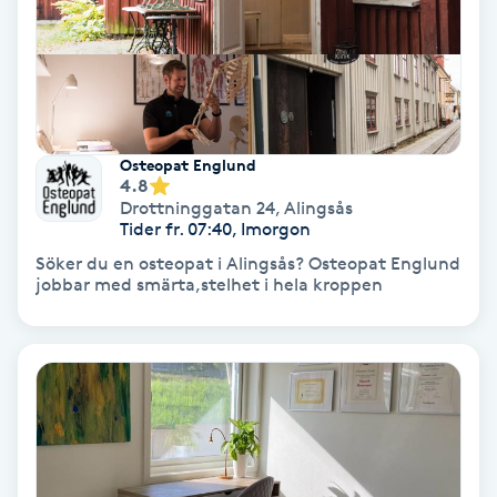
PRP (Platelet Rich Plasma)
PRX-T33
Osteopat Englund
Psoriasis
4.8
Drottninggatan 24
,
Alingsås
Tider fr. 07:40, Imorgon
PT
Söker du en osteopat i Alingsås? Osteopat Englund
R
jobbar med smärta,stelhet i hela kroppen
Radiofrekvens
Rakning
Reflexologi