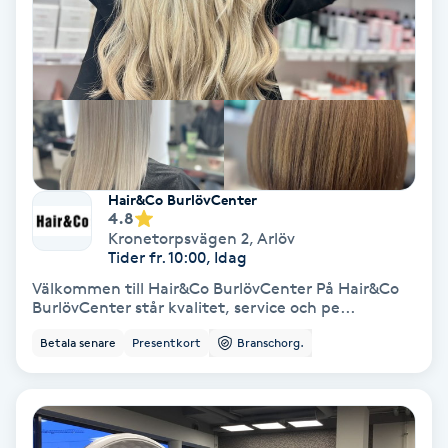
Medium
Megavolymfransar
Melasma
Mesoterapi
Hair&Co BurlövCenter
4.8
Kronetorpsvägen 2
,
Arlöv
MicroPen
Tider fr. 10:00, Idag
Välkommen till Hair&Co BurlövCenter På Hair&Co
Microshading
BurlövCenter står kvalitet, service och pe...
Betala senare
Presentkort
Branschorg.
Mixfransar
N
Nagelförlängning