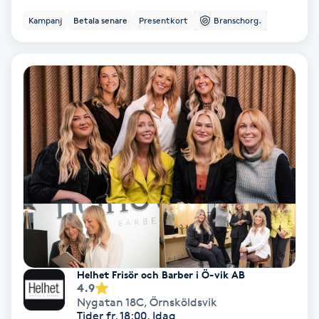
Hollywood Peel
Kampanj
Betala senare
Presentkort
Branschorg.
Hot Stone Massage
Hot yoga
Hudföryngring
Huduppstramning
Hudvård
Hyaluronsyra
Helhet Frisör och Barber i Ö-vik AB
4.9
Hyperhidros
Nygatan 18C
,
Örnsköldsvik
Tider fr. 18:00, Idag