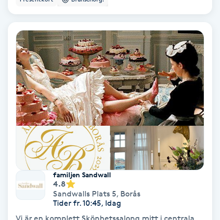
Volymfransar
Vårtor
Y
Yin Yoga
Yoga
Yoga Nidra
Yogamassage
familjen Sandwall
Z
4.8
Sandwalls Plats 5
,
Borås
Zonterapi
Tider fr. 10:45, Idag
Vi är en komplett Skönhetssalong mitt i centrala