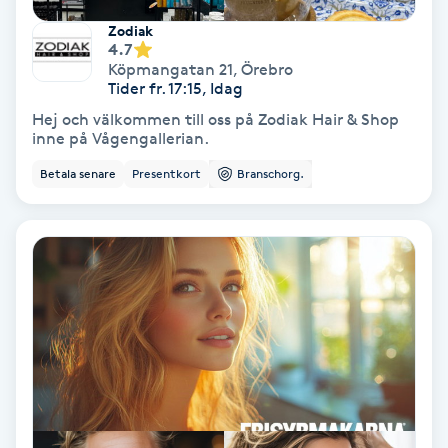
Zodiak
PRP (Platelet Rich Plasma)
4.7
Köpmangatan 21
,
Örebro
Tider fr. 17:15, Idag
PRX-T33
Hej och välkommen till oss på Zodiak Hair & Shop
inne på Vågengallerian.
Psoriasis
Betala senare
Presentkort
Branschorg.
PT
R
Radiofrekvens
Rakning
Reflexologi