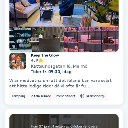
Fransförlängning Volym
Fransk manikyr
Fransrengöring
Keep the Glow
Frekvensterapi
4.9
Kattsundsgatan 18
,
Malmö
Tider fr. 09:30, Idag
Friskvård
Vi är medvetna om att det ibland kan vara svårt
att hitta lediga tider då vi ofta är fu...
Friskvårdsmassage
Kampanj
Betala senare
Presentkort
Branschorg.
Frisör
Funktionsanalys