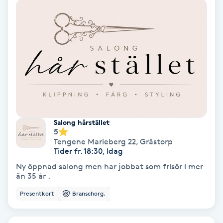
Svettbehandling
T
Tuina-massage
Taktil massage
Tandblekning
Salong hårstället
5
Tandläkare
Tengene Marieberg 22
,
Grästorp
Tider fr. 18:30, Idag
Ny öppnad salong men har jobbat som frisör i mer
Tatuering
än 35 år .
Presentkort
Branschorg.
Tatueringsborttagning