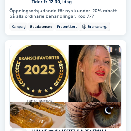
Tider fr. 12:30, Idag
Öppningserbjudande för nya kunder. 20% rabatt
Bottenfärg
på alla ordinarie behandlingar. Kod 777
Kampanj
Betala senare
Presentkort
Branschorg.
Brynformning
Brynfärgning
Brynplockning
Bröllopsuppsättning
C
Celluliter
Coachning
LUMINE studio | ESTETIK & RENEWAL |