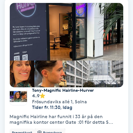
Tvätt & Fön
V
Vaccination
Vampyrbehandling
Vaxning
Vaxning brasiliansk
Tony-Magnific Hairline-Hurver
Veterinär
4.9
Frösundaviks allé 1
,
Solna
Tider fr. 11:30, Idag
Vibrationsmassage
Magnific Hairline har funnit i 33 år på den
magnifika kontor center Gate :01 för detta S...
Vinyasa Yoga
Presentkort
Branschorg.