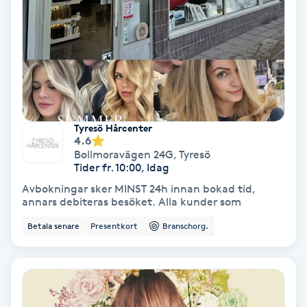
Skoinlägg
Skägg
Skäggfärgning
Tyresö Hårcenter
Skäggklippning
4.6
Bollmoravägen 24G
,
Tyresö
Tider fr. 10:00, Idag
Skäggtrimmning
Avbokningar sker MINST 24h innan bokad tid,
annars debiteras besöket. Alla kunder som
Skönhet
Betala senare
Presentkort
Branschorg.
Slingor
Sockring