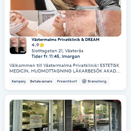
Samtalsterapi
Senioryoga
Västermalms Privatklinik & DREAM
Shiatsu
4.9
Slottsgatan 21
,
Västerås
Tider fr. 11:45, Imorgon
Singelfransar
Välkommen till Västermalms Privatklinik! ESTETISK
MEDICIN, HUDMOTTAGNING LÄKARBESÖK AKAD...
Sjukgymnastik
Kampanj
Betala senare
Presentkort
Branschorg.
Skalpmassage
Skinbooster
Sklerosering