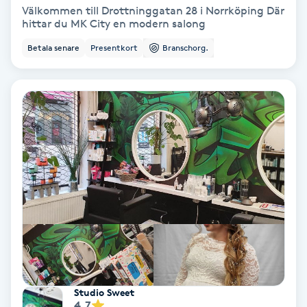
Välkommen till Drottninggatan 28 i Norrköping Där
Osteopati
hittar du MK City en modern salong
P
Betala senare
Presentkort
Branschorg.
Paraffinbehandling
Pedikyr
Pensionärklippning
Permanent
Permanent hårborttagning
Permanent ögonbrynsmakeup
Studio Sweet
Personal shopper
4.7