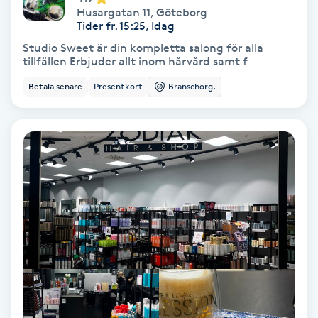
Husargatan 11
,
Göteborg
Tider fr. 15:25, Idag
Personlig tränare
Studio Sweet är din kompletta salong för alla
tillfällen Erbjuder allt inom hårvård samt f
Picolaser
Betala senare
Presentkort
Branschorg.
Piercing
Pigmentbehandling
Pigmentfläckar
Plastikkirurgi
Powder brows
Power Yoga