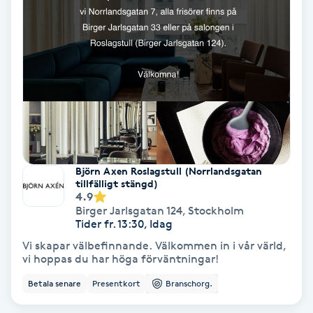
Färgning
Föning
G
Gel naglar
Gelenaglar
Björn Axen Roslagstull (Norrlandsgatan
tillfälligt stängd)
Gellack
4.9
Birger Jarlsgatan 124
,
Stockholm
Tider fr. 13:30, Idag
Gellack med förstärkning
Vi skapar välbefinnande. Välkommen in i vår värld,
vi hoppas du har höga förväntningar!
Gravidmassage
Betala senare
Presentkort
Branschorg.
Gravidyoga