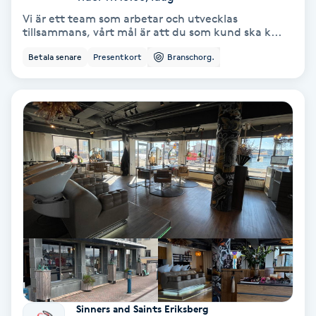
Hypnos
Vi är ett team som arbetar och utvecklas
tillsammans, vårt mål är att du som kund ska k...
Hårborttagning
Betala senare
Presentkort
Branschorg.
Hårbottenbehandling
Hårförlängning
Hårvård
Hälsa
Hälsprickor
I
Idrottsmassage
Sinners and Saints Eriksberg