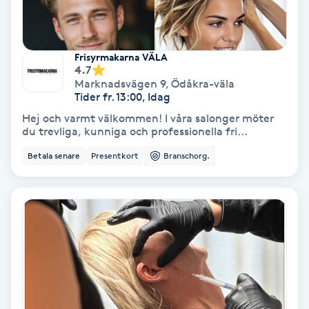
Regndroppsmassage
Reiki
Frisyrmakarna VÄLA
4.7
Marknadsvägen 9
,
Ödåkra-väla
Reikihealing
Tider fr. 13:00, Idag
Hej och varmt välkommen! I våra salonger möter
Reiki massage
du trevliga, kunniga och professionella fri...
Betala senare
Presentkort
Branschorg.
Restorative Yoga
Rosacea
Rosenmetoden
Ryggmassage
S