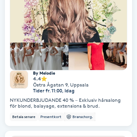
Spa
Spa manikyr & pedikyr
Spa-manikyr
Spa-pedikyr
By Melodie
4.4
Spraytan
Östra Ågatan 9
,
Uppsala
Tider fr. 11:00, Idag
Stylist
NYKUNDERBJUDANDE 40 % – Exklusiv hårsalong
för blond, balayage, extensions & brud.
Sugaring
Betala senare
Presentkort
Branschorg.
Svensk massage