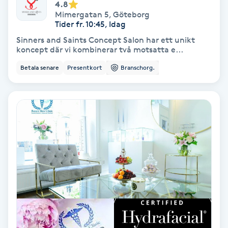
4.8
Mimergatan 5
,
Göteborg
IPL
Tider fr. 10:45, Idag
Sinners and Saints Concept Salon har ett unikt
koncept där vi kombinerar två motsatta e...
IPL hårborttagning
Betala senare
Presentkort
Branschorg.
IR-massage
J
Japansk massage
K
K18
Katun fransar
Kemisk peeling