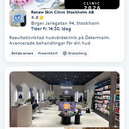
Keratinbehandling
Renew Skin Clinic Stockholm AB
4.8
Birger Jarlsgatan 94
,
Stockholm
Kinesiologi
Tider fr. 14:30, Idag
Resultatinriktad hudvårdsklinik på Östermalm.
Kinesisk medicin
Avancerade behandlingar för din hud.
Betala senare
Presentkort
Branschorg.
Kiropraktik
Klangmassage
Klippning
Klippning & Slingor
Klippning ungdom