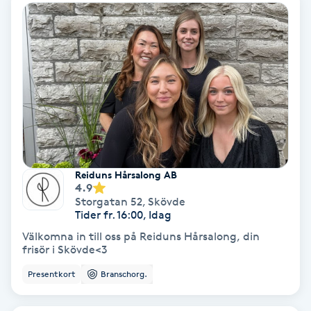
Terapi
Thaimassage
Toning
Torr hårbotten
Torrborstning
Reiduns Hårsalong AB
4.9
Triggerpunktsmassage
Storgatan 52
,
Skövde
Tider fr. 16:00, Idag
Trådning
Välkomna in till oss på Reiduns Hårsalong, din
frisör i Skövde<3
Träning
Presentkort
Branschorg.