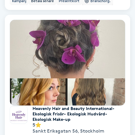
Kampanj
Betala senare
Presentkort
Branschorg.
Ansiktsbehandling djuprengörande
B
Babylights
Balayage
Bambumassage
Barber
Barnklippning
Heavenly Hair and Beauty International-
Ekologisk Frisör- Ekologisk Hudvård-
BIAB
Ekologisk Make-up
5
Sankt Eriksgatan 56
,
Stockholm
Blowout