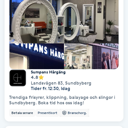
Nagelförlängning akryl
Nagelförlängning gelé
Nagelförlängning glasfiber
Nagelförlängning silke
Sumpans Hårgäng
4.8
Nagelförstärkning
Landsvägen 83
,
Sundbyberg
Tider fr. 12:30, Idag
Nagelklippning
Trendiga frisyrer, klippning, balayage och slingor i
Sundbyberg. Boka tid hos oss idag!
Nagelsvamp
Betala senare
Presentkort
Branschorg.
Nageltrång