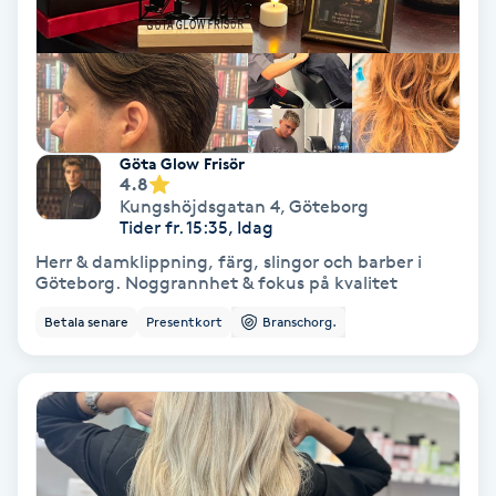
Lymfmassage
Läpptatuering
M
Makeup
Göta Glow Frisör
4.8
Kungshöjdsgatan 4
,
Göteborg
Manikyr & Pedikyr
Tider fr. 15:35, Idag
Herr & damklippning, färg, slingor och barber i
Massage
Göteborg. Noggrannhet & fokus på kvalitet
Betala senare
Presentkort
Branschorg.
Medial vägledning
Medicinsk massage
Meditation