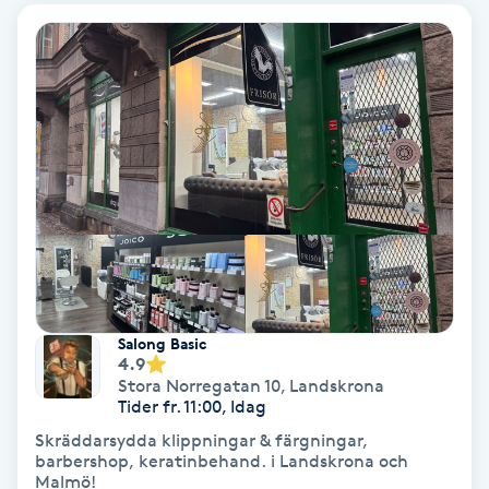
Gruppträning
Gua Sha-massage
H
Hatha Yoga
Headspa
Healing
Salong Basic
4.9
Stora Norregatan 10
,
Landskrona
Herrklippning
Tider fr. 11:00, Idag
Skräddarsydda klippningar & färgningar,
HIFU
barbershop, keratinbehand. i Landskrona och
Malmö!