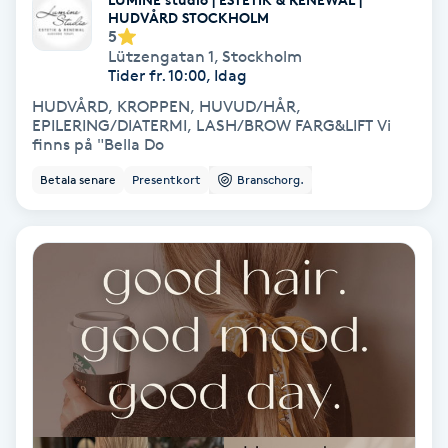
Color correction
HUDVÅRD STOCKHOLM
5
Lützengatan 1
,
Stockholm
Cryoterapi
Tider fr. 10:00, Idag
D
HUDVÅRD, KROPPEN, HUVUD/HÅR,
EPILERING/DIATERMI, LASH/BROW FARG&LIFT Vi
finns på "Bella Do
Damklippning
Betala senare
Presentkort
Branschorg.
Dermapen
Diamantslipning
E
Enzympeeling
Extensions