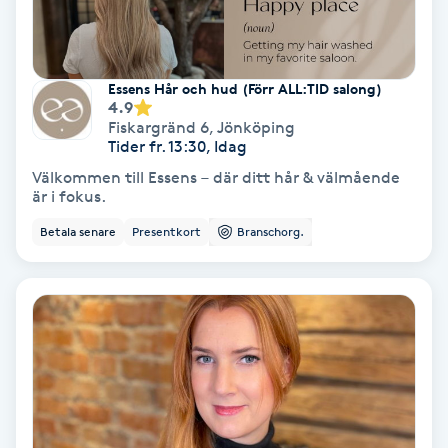
Extensions borttagning
Eyeliner-tatuering
Essens Hår och hud (Förr ALL:TID salong)
F
4.9
Fiskargränd 6
,
Jönköping
Face framing
Tider fr. 13:30, Idag
Välkommen till Essens – där ditt hår & välmående
Faceliftmassage
är i fokus.
Betala senare
Presentkort
Branschorg.
Fet hårbotten
Fettreducering
Fibromassage
Fillers