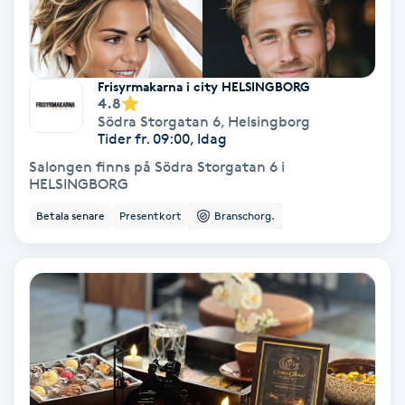
Laserbehandling
Lashlift Keratin
Frisyrmakarna i city HELSINGBORG
4.8
LED-ljusterapi
Södra Storgatan 6
,
Helsingborg
Tider fr. 09:00, Idag
Liktornar
Salongen finns på Södra Storgatan 6 i
HELSINGBORG
LPG
Betala senare
Presentkort
Branschorg.
LPG-behandling
LPG-massage
Luggklippning