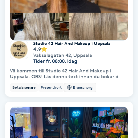
Fotmassage
Fotsvamp
Fotvård
Studio 42 Hair And Makeup i Uppsala
4.9
Vaksalagatan 42
,
Uppsala
Fransar
Tider fr. 08:00, Idag
Välkommen till Studio 42 Hair And Makeup i
Uppsala. OBS! Läs denna text innan du bokar d
Fransborttagning
Betala senare
Presentkort
Branschorg.
Fransfärgning
Fransförlängning
Fransförlängning Megavolym