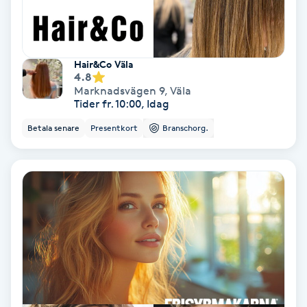
Koppningsmassage
Kosmetisk tatuering
Hair&Co Väla
4.8
Marknadsvägen 9
,
Väla
Kostrådgivning
Tider fr. 10:00, Idag
Betala senare
Presentkort
Branschorg.
Kroppsinpackning
Kroppspeeling
Käkledsbehandling
Kärlbehandling
L