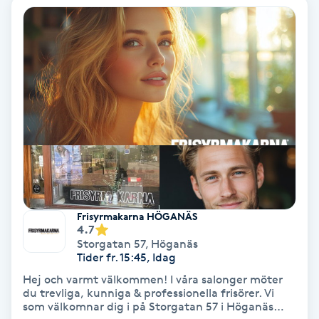
Nagelvård
Naglar borttagning
Naglar reparation
Naprapati
Navelpiercing
Frisyrmakarna HÖGANÄS
4.7
NBE-massage
Storgatan 57
,
Höganäs
Tider fr. 15:45, Idag
Ny frisyr
Hej och varmt välkommen! I våra salonger möter
du trevliga, kunniga & professionella frisörer. Vi
O
som välkomnar dig i på Storgatan 57 i Höganäs