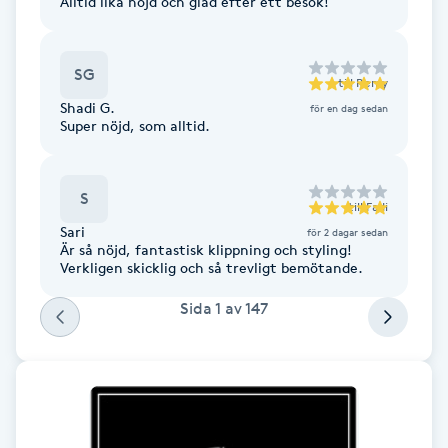
Alltid lika nöjd och glad efter ett besök!
Gua Sha-massage
SG
H
till
Remy
Shadi G.
för en dag sedan
Hatha Yoga
Super nöjd, som alltid.
Headspa
S
till
Fadi
Sari
för 2 dagar sedan
Healing
Är så nöjd, fantastisk klippning och styling!
Verkligen skicklig och så trevligt bemötande.
Herrklippning
Sida
1
av
147
HIFU
Hollywood Peel