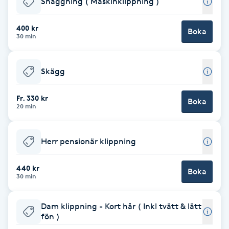
Snaggning ( Maskinklippning )
Brynformning
400 kr
Boka
30 min
Brynfärgning
Skägg
Brynplockning
Fr. 330 kr
Boka
Bröllopsuppsättning
20 min
C
Herr pensionär klippning
Celluliter
440 kr
Boka
Coachning
30 min
Color correction
Dam klippning - Kort hår ( Inkl tvätt & lätt
fön )