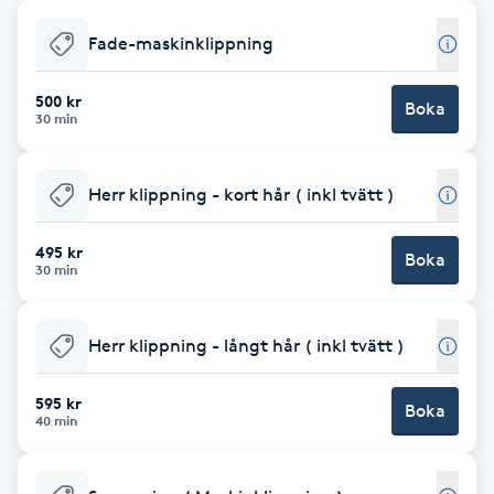
Babylights
Fade-maskinklippning
Balayage
500 kr
Boka
30 min
Bambumassage
Herr klippning - kort hår ( inkl tvätt )
Barber
495 kr
Boka
30 min
Barnklippning
Herr klippning - långt hår ( inkl tvätt )
BIAB
595 kr
Blowout
Boka
40 min
Bottenfärg