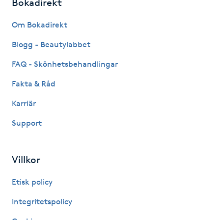
Bokadirekt
Om Bokadirekt
LED-ljusterapi
Blogg - Beautylabbet
Liktornar
FAQ - Skönhetsbehandlingar
LPG
Fakta & Råd
Karriär
LPG-behandling
Support
LPG-massage
Villkor
Luggklippning
Etisk policy
Lymfmassage
Integritetspolicy
Läpptatuering