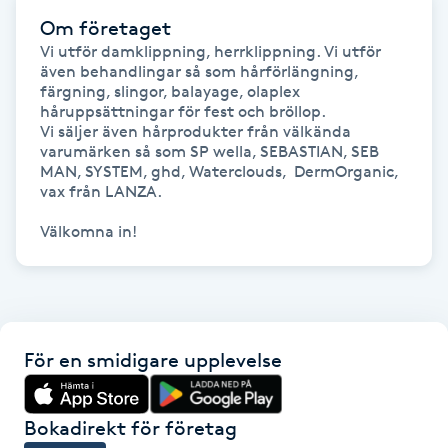
Om företaget
Kinesiologi
Vi utför damklippning, herrklippning. Vi utför 
även behandlingar så som hårförlängning, 
Kinesisk medicin
färgning, slingor, balayage, olaplex 
håruppsättningar för fest och bröllop.

Vi säljer även hårprodukter från välkända 
Kiropraktik
varumärken så som SP wella, SEBASTIAN, SEB 
MAN, SYSTEM, ghd, Waterclouds,  DermOrganic, 
vax från LANZA.

Klangmassage
Välkomna in!
Klippning
Klippning & Slingor
För en smidigare upplevelse
Klippning ungdom
Koppningsmassage
Bokadirekt för företag