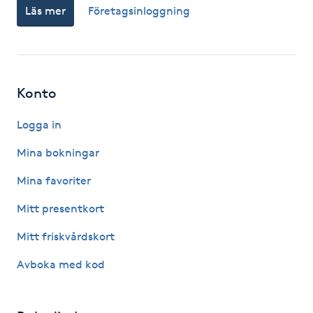
Läs mer
Företagsinloggning
Kosmetisk tatuering
Kostrådgivning
Konto
Kroppsinpackning
Logga in
Kroppspeeling
Mina bokningar
Käkledsbehandling
Mina favoriter
Mitt presentkort
Kärlbehandling
Mitt friskvårdskort
L
Avboka med kod
Laserbehandling
Lashlift Keratin