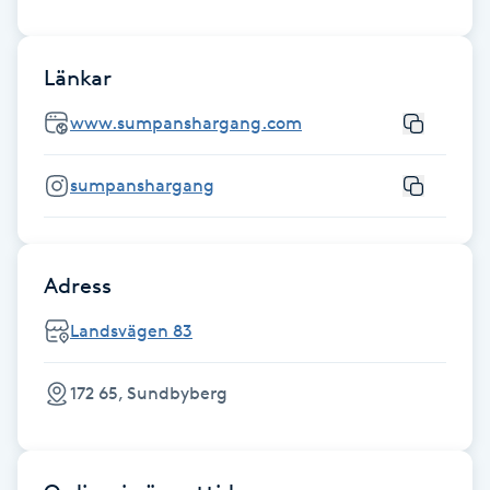
Hårborttagning
Hårbottenbehandling
Länkar
www.sumpanshargang.com
Hårförlängning
sumpanshargang
Hårvård
Hälsa
Adress
Hälsprickor
Landsvägen 83
I
172 65, Sundbyberg
Idrottsmassage
IPL