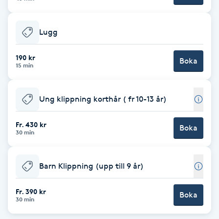
F
Lugg
Face framing
190 kr
Boka
Faceliftmassage
15 min
Fet hårbotten
Ung klippning korthår ( fr 10-13 år)
Fettreducering
Fr. 430 kr
Boka
30 min
Fibromassage
Barn Klippning (upp till 9 år)
Fillers
Fr. 390 kr
Boka
30 min
Fotmassage