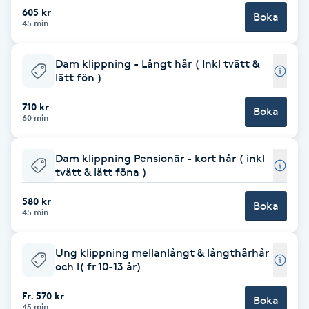
Cryoterapi
605 kr
Boka
45 min
D
Damklippning
Dam klippning - Långt hår ( Inkl tvätt &
lätt fön )
Dermapen
710 kr
Boka
60 min
Diamantslipning
E
Dam klippning Pensionär - kort hår ( inkl
tvätt & lätt föna )
Enzympeeling
580 kr
Boka
45 min
Extensions
Ung klippning mellanlångt & långthårhår
och l( fr 10-13 år)
Extensions borttagning
Fr. 570 kr
Boka
Eyeliner-tatuering
45 min