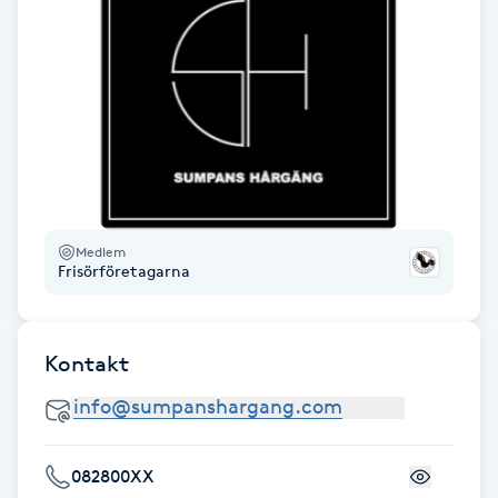
Hot Stone Massage
Hot yoga
Hudföryngring
Huduppstramning
Medlem
Hudvård
Frisörföretagarna
Hyaluronsyra
Kontakt
Hyperhidros
Hypnos
082800XX