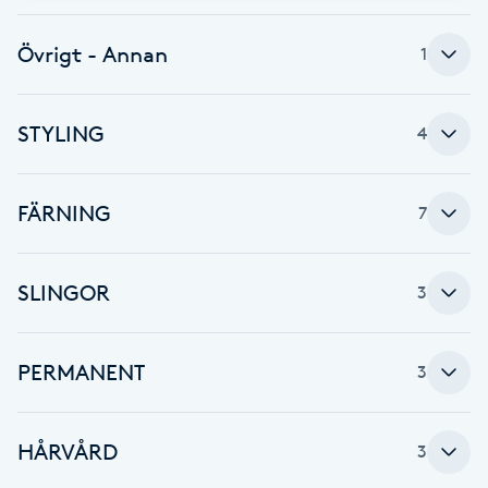
Fotsvamp
Övrigt - Annan
1
Fotvård
STYLING
4
Fransar
Fransborttagning
FÄRNING
7
Fransfärgning
SLINGOR
3
Fransförlängning
PERMANENT
3
Fransförlängning Megavolym
Fransförlängning Volym
HÅRVÅRD
3