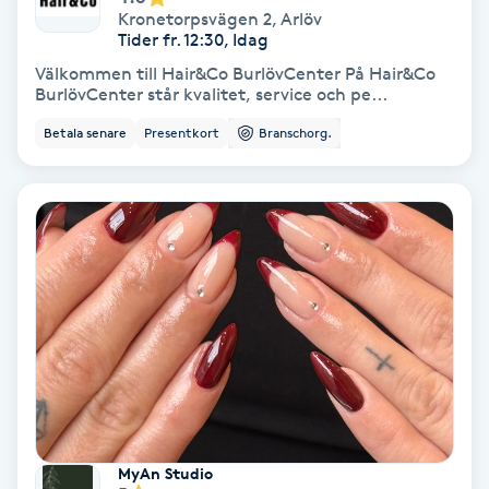
Regndroppsmassage
Kronetorpsvägen 2
,
Arlöv
Tider fr. 12:30, Idag
Reiki
Välkommen till Hair&Co BurlövCenter På Hair&Co
BurlövCenter står kvalitet, service och pe...
Reikihealing
Betala senare
Presentkort
Branschorg.
Reiki massage
Restorative Yoga
Rosacea
Rosenmetoden
Ryggmassage
MyAn Studio
S