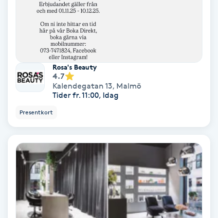
Lymfmassage
Läpptatuering
M
Rosa's Beauty
Makeup
4.7
Kalendegatan 13
,
Malmö
Tider fr. 11:00, Idag
Manikyr & Pedikyr
Presentkort
Massage
Medial vägledning
Medicinsk massage
Meditation