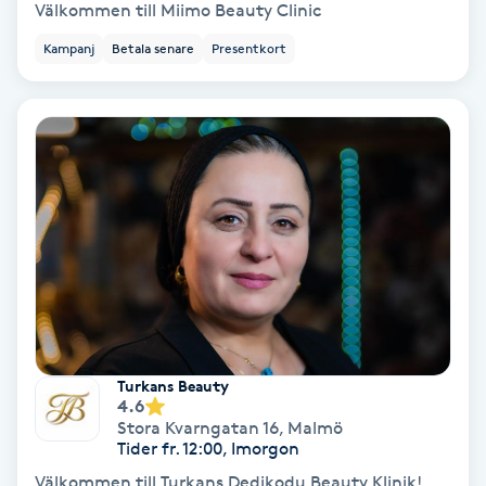
Extensions borttagning
Välkommen till Miimo Beauty Clinic
Kampanj
Betala senare
Presentkort
Eyeliner-tatuering
F
Face framing
Faceliftmassage
Fet hårbotten
Fettreducering
Turkans Beauty
Fibromassage
4.6
Stora Kvarngatan 16
,
Malmö
Tider fr. 12:00, Imorgon
Fillers
Välkommen till Turkans Dedikodu Beauty Klinik!