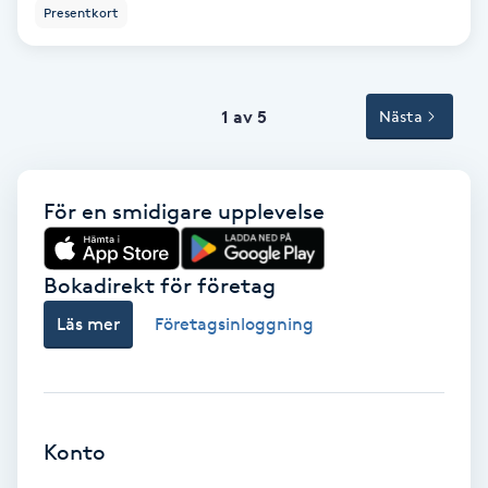
Presentkort
Volymfransar
Vårtor
1 av 5
Nästa
Y
Yin Yoga
För en smidigare upplevelse
Yoga
Bokadirekt för företag
Yoga Nidra
Läs mer
Företagsinloggning
Yogamassage
Z
Zonterapi
Konto