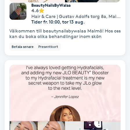
BeautyNailsByWalaa
Hypnos
4.6
Hair & Care | Gustav Adolfs torg 8a
,
Malmö
Hårborttagning
Tider fr. 10:00, tor 13 aug.
Välkommen till beautynailsbywalaa Malmö! Hos oss
kan du boka olika behandlingar inom skön
Hårbottenbehandling
Betala senare
Presentkort
Hårförlängning
Hårvård
Hälsa
Hälsprickor
I
Idrottsmassage