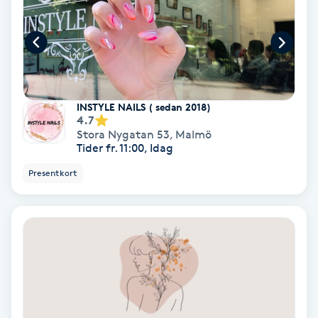
Nagelvård
Naglar borttagning
INSTYLE NAILS ( sedan 2018)
Naglar reparation
4.7
Stora Nygatan 53
,
Malmö
Tider fr. 11:00, Idag
Naprapati
Presentkort
Navelpiercing
NBE-massage
Ny frisyr
O