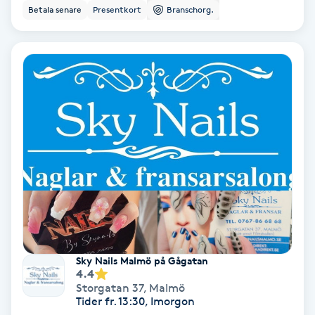
Betala senare
Presentkort
Branschorg.
Färgning
Föning
G
Gel naglar
Gelenaglar
Gellack
Gellack med förstärkning
Sky Nails Malmö på Gågatan
Gravidmassage
4.4
Storgatan 37
,
Malmö
Tider fr. 13:30, Imorgon
Gravidyoga