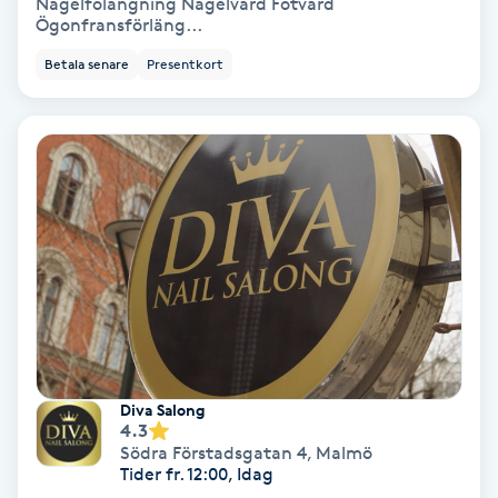
Nagelfölängning Nagelvård Fotvård
Ögonfransförläng...
Fransförlängning Volym
Betala senare
Presentkort
Fransk manikyr
Fransrengöring
Frekvensterapi
Friskvård
Friskvårdsmassage
Frisör
Diva Salong
4.3
Södra Förstadsgatan 4
,
Malmö
Funktionsanalys
Tider fr. 12:00, Idag