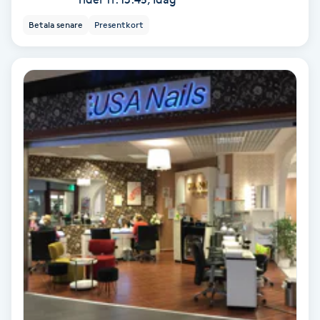
Skoinlägg
Betala senare
Presentkort
Skägg
Skäggfärgning
Skäggklippning
Skäggtrimmning
Skönhet
Slingor
Sockring