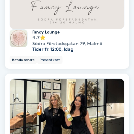
Olaplex
Olaplexbehandling
Fancy Lounge
4.7
Ombre
Södra Förstadsgatan 79
,
Malmö
Tider fr. 12:00, Idag
Ombre brows
Betala senare
Presentkort
Ombre naglar
Optiker
Ortobionomi
Ortopedi