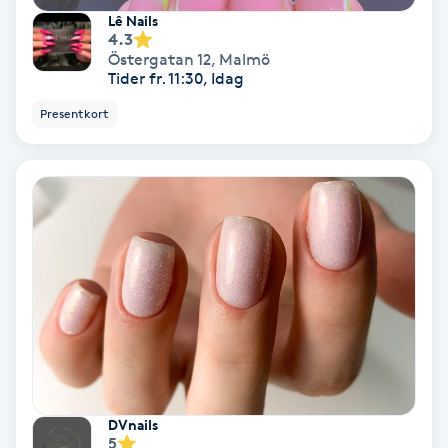
Lê Nails
4.3
Personlig tränare
Östergatan 12
,
Malmö
Tider fr. 11:30, Idag
Picolaser
Presentkort
Piercing
Pigmentbehandling
Pigmentfläckar
Plastikkirurgi
Powder brows
DVnails
Power Yoga
5