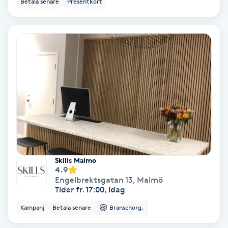
Betala senare
Presentkort
Ansiktsbehandling djuprengörande
B
Babylights
Balayage
Bambumassage
Barber
Skills Malmo
Barnklippning
4.9
Engelbrektsgatan 13
,
Malmö
Tider fr. 17:00, Idag
BIAB
Kampanj
Betala senare
Branschorg.
Blowout