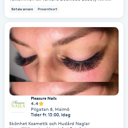
Fotmassage
Betala senare
Presentkort
Fotsvamp
Fotvård
Fransar
Fransborttagning
Fransfärgning
Pleasure Nails
4.4
Fransförlängning
Pilgatan 8
,
Malmö
Tider fr. 13:00, Idag
Fransförlängning Megavolym
Skönhet Kosmetik och Hudård Naglar