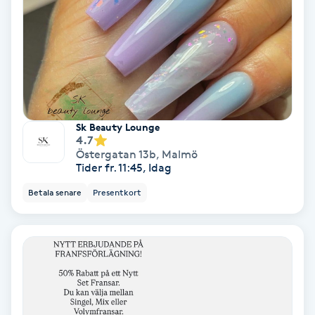
Laserbehandling
Lashlift Keratin
LED-ljusterapi
Liktornar
Sk Beauty Lounge
4.7
Östergatan 13b
,
Malmö
LPG
Tider fr. 11:45, Idag
Betala senare
Presentkort
LPG-behandling
LPG-massage
Luggklippning