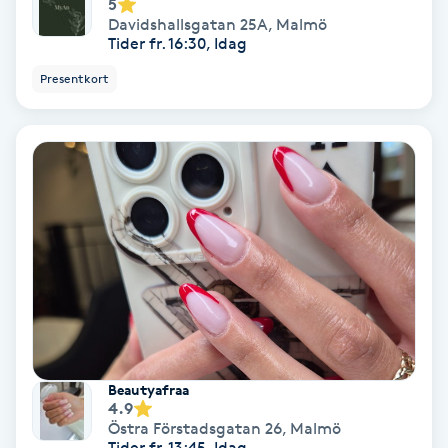
5
Davidshallsgatan 25A
,
Malmö
Samtalsterapi
Tider fr. 16:30, Idag
Presentkort
Senioryoga
Shiatsu
Singelfransar
Sjukgymnastik
Skalpmassage
Skinbooster
Beautyafraa
4.9
Sklerosering
Östra Förstadsgatan 26
,
Malmö
Tider fr. 13:45, Idag