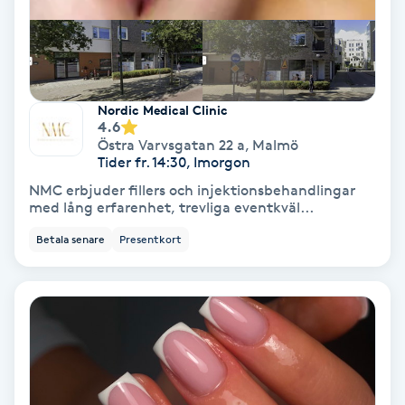
Keratinbehandling
Kinesiologi
Nordic Medical Clinic
4.6
Kinesisk medicin
Östra Varvsgatan 22 a
,
Malmö
Tider fr. 14:30, Imorgon
Kiropraktik
NMC erbjuder fillers och injektionsbehandlingar
med lång erfarenhet, trevliga eventkväl...
Klangmassage
Betala senare
Presentkort
Klippning
Klippning & Slingor
Klippning ungdom