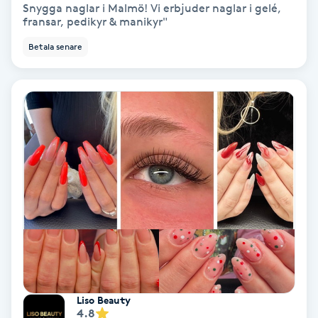
Snygga naglar i Malmö! Vi erbjuder naglar i gelé,
fransar, pedikyr & manikyr"
Gruppträning
Betala senare
Gua Sha-massage
H
Hatha Yoga
Headspa
Healing
Herrklippning
HIFU
Liso Beauty
4.8