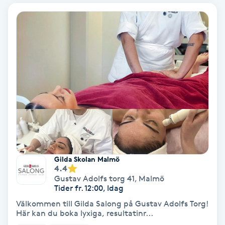
Bottenfärg
Brynformning
Brynfärgning
Brynplockning
Bröllopsuppsättning
C
Gilda Skolan Malmö
4.4
Celluliter
Gustav Adolfs torg 41
,
Malmö
Tider fr. 12:00, Idag
Coachning
Välkommen till Gilda Salong på Gustav Adolfs Torg!
Här kan du boka lyxiga, resultatinr...