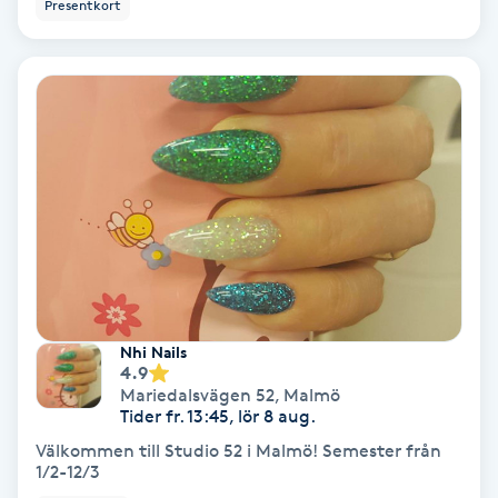
Tvätt & Fön
Presentkort
V
Vaccination
Vampyrbehandling
Vaxning
Vaxning brasiliansk
Veterinär
Nhi Nails
4.9
Mariedalsvägen 52
,
Malmö
Vibrationsmassage
Tider fr. 13:45, lör 8 aug.
Välkommen till Studio 52 i Malmö! Semester från
Vinyasa Yoga
1/2-12/3