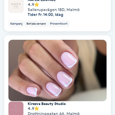
4.9
Svettbehandling
Sallerupsvägen 18D
,
Malmö
Tider fr. 14:00, Idag
T
Kampanj
Betala senare
Presentkort
Tuina-massage
Taktil massage
Tandblekning
Tandläkare
Tatuering
Tatueringsborttagning
Kireeva Beauty Studio
4.9
Drottninggatan 6A
,
Malmö