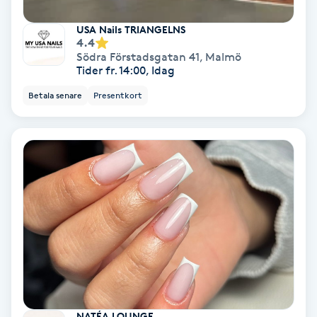
Spa
USA Nails TRIANGELNS
4.4
Södra Förstadsgatan 41
,
Malmö
Spa manikyr & pedikyr
Tider fr. 14:00, Idag
Betala senare
Presentkort
Spa-manikyr
Spa-pedikyr
Spraytan
Stylist
Sugaring
Svensk massage
NATÉA LOUNGE