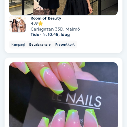
Osteopati
P
Room of Beauty
4.9
Paraffinbehandling
Carlsgatan 33D
,
Malmö
Tider fr. 10:45, Idag
Pedikyr
Kampanj
Betala senare
Presentkort
Pensionärklippning
Permanent
Permanent hårborttagning
Permanent ögonbrynsmakeup
Personal shopper