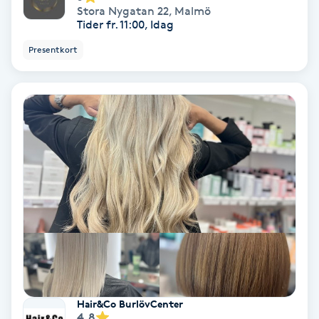
Stora Nygatan 22
,
Malmö
Tider fr. 11:00, Idag
PRP (Platelet Rich Plasma)
Presentkort
PRX-T33
Psoriasis
PT
R
Radiofrekvens
Rakning
Reflexologi
Hair&Co BurlövCenter
4.8