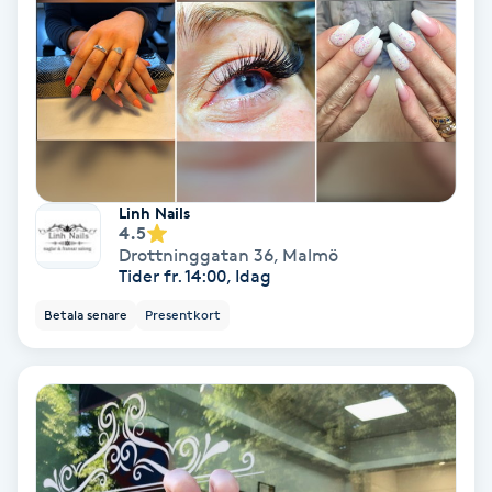
Nagelförlängning akryl
Nagelförlängning gelé
Nagelförlängning glasfiber
Linh Nails
4.5
Nagelförlängning silke
Drottninggatan 36
,
Malmö
Tider fr. 14:00, Idag
Nagelförstärkning
Betala senare
Presentkort
Nagelklippning
Nagelsvamp
Nageltrång