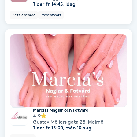
Terapi
Tider fr. 14:45, Idag
Betala senare
Presentkort
Thaimassage
Toning
Torr hårbotten
Torrborstning
Triggerpunktsmassage
Trådning
Márcias Naglar och Fotvård
4.9
Träning
Gustav Möllers gata 2B
,
Malmö
Tider fr. 15:00, mån 10 aug.