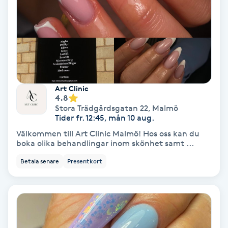
Koppningsmassage
Kosmetisk tatuering
Kostrådgivning
Art Clinic
4.8
Kroppsinpackning
Stora Trädgårdsgatan 22
,
Malmö
Tider fr. 12:45, mån 10 aug.
Kroppspeeling
Välkommen till Art Clinic Malmö! Hos oss kan du
boka olika behandlingar inom skönhet samt ...
Käkledsbehandling
Betala senare
Presentkort
Kärlbehandling
L