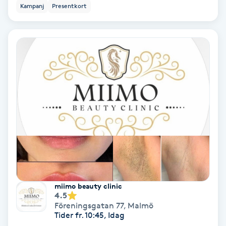
Color correction
Kampanj
Presentkort
Cryoterapi
D
Damklippning
Dermapen
Diamantslipning
E
Enzympeeling
miimo beauty clinic
4.5
Extensions
Föreningsgatan 77
,
Malmö
Tider fr. 10:45, Idag