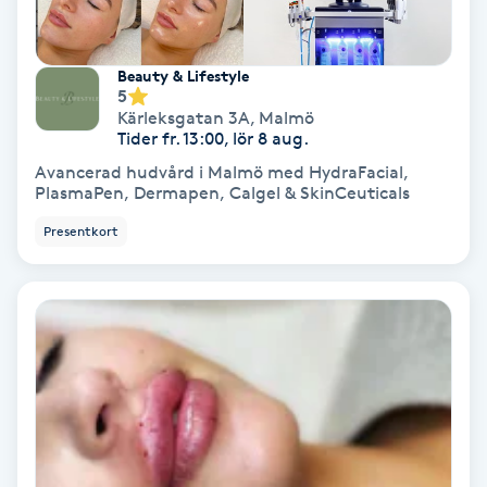
IPL
Beauty & Lifestyle
5
IPL hårborttagning
Kärleksgatan 3A
,
Malmö
Tider fr. 13:00, lör 8 aug.
IR-massage
Avancerad hudvård i Malmö med HydraFacial,
PlasmaPen, Dermapen, Calgel & SkinCeuticals
J
Presentkort
Japansk massage
K
K18
Katun fransar
Kemisk peeling