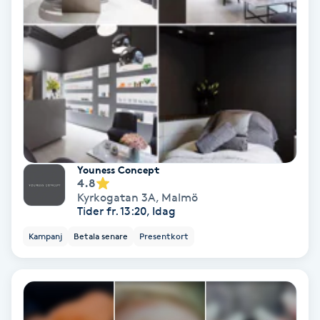
Medium
Megavolymfransar
Melasma
Mesoterapi
Youness Concept
MicroPen
4.8
Kyrkogatan 3A
,
Malmö
Tider fr. 13:20, Idag
Microshading
Kampanj
Betala senare
Presentkort
Mixfransar
N
Nagelförlängning