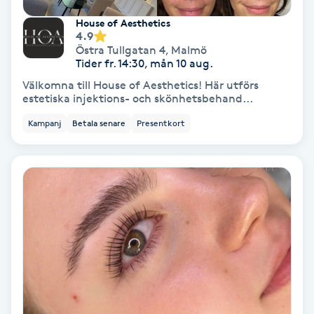
House of Aesthetics
4.9
Gruppträning
Östra Tullgatan 4
,
Malmö
Tider fr. 14:30, mån 10 aug.
Gua Sha-massage
Välkomna till House of Aesthetics! Här utförs
H
estetiska injektions- och skönhetsbehand...
Kampanj
Betala senare
Presentkort
Hatha Yoga
Headspa
Healing
Herrklippning
HIFU