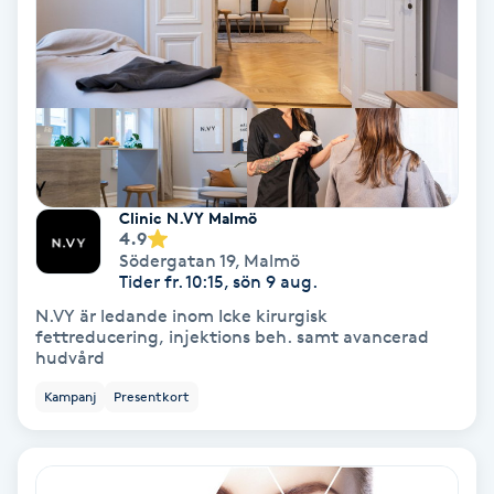
Koppningsmassage
Kosmetisk tatuering
Kostrådgivning
Clinic N.VY Malmö
Kroppsinpackning
4.9
Södergatan 19
,
Malmö
Tider fr. 10:15, sön 9 aug.
Kroppspeeling
N.VY är ledande inom Icke kirurgisk
fettreducering, injektions beh. samt avancerad
Käkledsbehandling
hudvård
Kampanj
Presentkort
Kärlbehandling
L