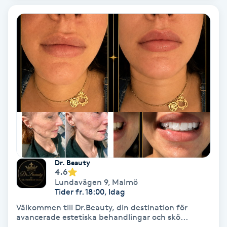
Lymfmassage
Läpptatuering
M
Makeup
Manikyr & Pedikyr
Massage
Medial vägledning
Dr. Beauty
4.6
Lundavägen 9
,
Malmö
Medicinsk massage
Tider fr. 18:00, Idag
Välkommen till Dr.Beauty, din destination för
Meditation
avancerade estetiska behandlingar och skö...