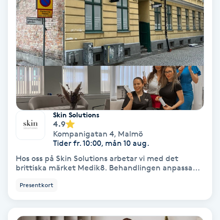
Terapi
Thaimassage
Toning
Torr hårbotten
Torrborstning
Skin Solutions
4.9
Kompanigatan 4
,
Malmö
Triggerpunktsmassage
Tider fr. 10:00, mån 10 aug.
Hos oss på Skin Solutions arbetar vi med det
Trådning
brittiska märket Medik8. Behandlingen anpassa...
Presentkort
Träning