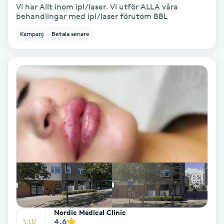
Vi har Allt inom ipl/laser. Vi utför ALLA våra
behandlingar med ipl/laser förutom BBL
Nagelförlängning akryl
Kampanj
Betala senare
Nagelförlängning gelé
Nagelförlängning glasfiber
Nagelförlängning silke
Nagelförstärkning
Nagelklippning
Nagelsvamp
Nordic Medical Clinic
4.6
Nageltrång