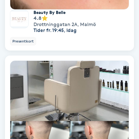
Hollywood Peel
Beauty By Belle
4.8
Hot Stone Massage
Drottninggatan 2A
,
Malmö
Tider fr. 19:45, Idag
Hot yoga
Presentkort
Hudföryngring
Huduppstramning
Hudvård
Hyaluronsyra
Hyperhidros