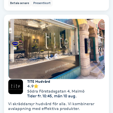
Color correction
Betala senare
Presentkort
Cryoterapi
D
Damklippning
Dermapen
Diamantslipning
E
TITE Hudvård
Enzympeeling
4.9
Södra Förstadsgatan 4
,
Malmö
Tider fr. 10:45, mån 10 aug.
Extensions
Vi skräddarsyr hudvård för alla. Vi kombinerar
avslappning med effektiva produkter.