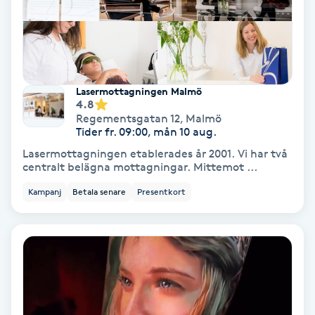
Spa
Spa manikyr & pedikyr
Lasermottagningen Malmö
Spa-manikyr
4.8
Regementsgatan 12
,
Malmö
Tider fr. 09:00, mån 10 aug.
Spa-pedikyr
Lasermottagningen etablerades år 2001. Vi har två
centralt belägna mottagningar. Mittemot ...
Spraytan
Kampanj
Betala senare
Presentkort
Stylist
Sugaring
Svensk massage