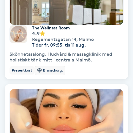
IPL
The Wellness Room
IPL hårborttagning
4.9
Regementsgatan 14
,
Malmö
Tider fr. 09:55, tis 11 aug.
IR-massage
Skönhetssalong. Hudvård & massagklinik med
J
holistiskt tänk mitt i centrala Malmö.
Japansk massage
Presentkort
Branschorg.
K
K18
Katun fransar
Kemisk peeling