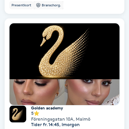
Extensions borttagning
Presentkort
Branschorg.
Eyeliner-tatuering
F
Face framing
Faceliftmassage
Fet hårbotten
Fettreducering
Fibromassage
Golden academy
5
Föreningsgatan 10A
,
Malmö
Fillers
Tider fr. 14:45, Imorgon