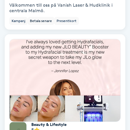
Välkommen till oss på Vanish Laser & Hudklinik i
Fransförlängning Volym
centrala Malmö.
Kampanj
Betala senare
Presentkort
Fransk manikyr
Fransrengöring
Frekvensterapi
Friskvård
Friskvårdsmassage
Frisör
Funktionsanalys
Beauty & Lifestyle
5