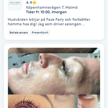
4.9
Köpenhamnsvägen 7
,
Malmö
Personlig tränare
Tider fr. 10:00, Imorgon
Hudvården börjar på Face Fairy och fortsätter
hemma hos dig! Jag som driver salongen...
Picolaser
Betala senare
Presentkort
Piercing
Pigmentbehandling
Pigmentfläckar
Plastikkirurgi
Powder brows
Power Yoga