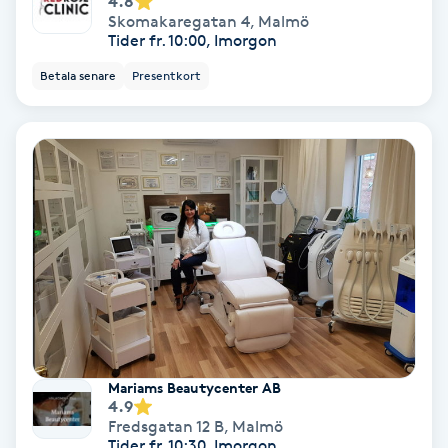
4.8
Olaplex
Skomakaregatan 4
,
Malmö
Tider fr. 10:00, Imorgon
Olaplexbehandling
Betala senare
Presentkort
Ombre
Ombre brows
Ombre naglar
Optiker
Ortobionomi
Mariams Beautycenter AB
4.9
Ortopedi
Fredsgatan 12 B
,
Malmö
Tider fr. 10:30, Imorgon