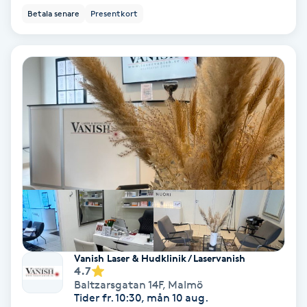
Betala senare
Presentkort
Fotmassage
Fotsvamp
Fotvård
Fransar
Fransborttagning
Fransfärgning
Fransförlängning
Vanish Laser & Hudklinik / Laservanish
4.7
Baltzarsgatan 14F
,
Malmö
Fransförlängning Megavolym
Tider fr. 10:30, mån 10 aug.