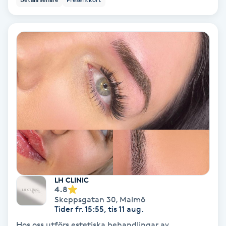
Volymfransar
Vårtor
Y
Yin Yoga
Yoga
Yoga Nidra
Yogamassage
LH CLINIC
Z
4.8
Skeppsgatan 30
,
Malmö
Zonterapi
Tider fr. 15:55, tis 11 aug.
Hos oss utförs estetiska behandlingar av