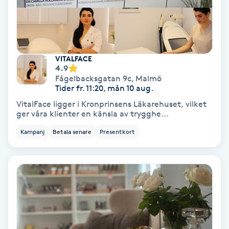
Regndroppsmassage
Reiki
VITALFACE
Reikihealing
4.9
Fågelbacksgatan 9c
,
Malmö
Tider fr. 11:20, mån 10 aug.
Reiki massage
VitalFace ligger i Kronprinsens Läkarehuset, vilket
ger våra klienter en känsla av trygghe...
Restorative Yoga
Kampanj
Betala senare
Presentkort
Rosacea
Rosenmetoden
Ryggmassage
S