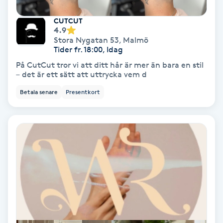
Hypnos
CUTCUT
4.9
Hårborttagning
Stora Nygatan 53
,
Malmö
Tider fr. 18:00, Idag
På CutCut tror vi att ditt hår är mer än bara en stil
Hårbottenbehandling
– det är ett sätt att uttrycka vem d
Betala senare
Presentkort
Hårförlängning
Hårvård
Hälsa
Hälsprickor
I
Idrottsmassage