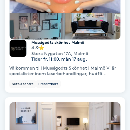
Keratinbehandling
Kinesiologi
Mussigodts skönhet Malmö
Kinesisk medicin
4.9
Stora Nygatan 17A
,
Malmö
Tider fr. 11:00, mån 17 aug.
Kiropraktik
Välkommen till Mussigodts Skönhet i Malmö Vi är
specialister inom laserbehandlingar, hudfö...
Klangmassage
Betala senare
Presentkort
Klippning
Klippning & Slingor
Klippning ungdom