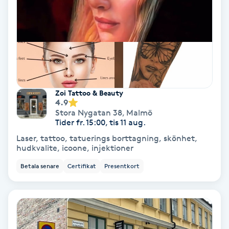
Svettbehandling
T
Tuina-massage
Taktil massage
Zoi Tattoo & Beauty
4.9
Stora Nygatan 38
,
Malmö
Tandblekning
Tider fr. 15:00, tis 11 aug.
Laser, tattoo, tatuerings borttagning, skönhet,
Tandläkare
hudkvalite, icoone, injektioner
Betala senare
Certifikat
Presentkort
Tatuering
Tatueringsborttagning