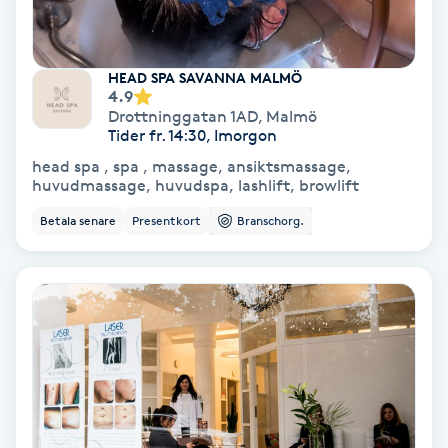
Skoinlägg
HEAD SPA SAVANNA MALMÖ
Skägg
4.9
Drottninggatan 1AD
,
Malmö
Tider fr. 14:30, Imorgon
Skäggfärgning
head spa , spa , massage, ansiktsmassage,
huvudmassage, huvudspa, lashlift, browlift
Skäggklippning
Betala senare
Presentkort
Branschorg.
Skäggtrimmning
Skönhet
Slingor
Sockring