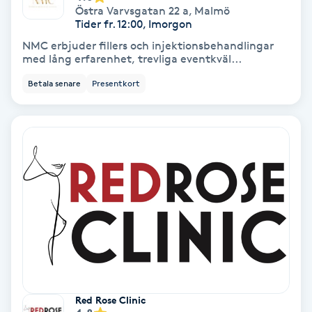
Östra Varvsgatan 22 a
,
Malmö
Tider fr. 12:00, Imorgon
Nagelvård
NMC erbjuder fillers och injektionsbehandlingar
med lång erfarenhet, trevliga eventkväl...
Naglar borttagning
Betala senare
Presentkort
Naglar reparation
Naprapati
Navelpiercing
NBE-massage
Ny frisyr
O
Red Rose Clinic