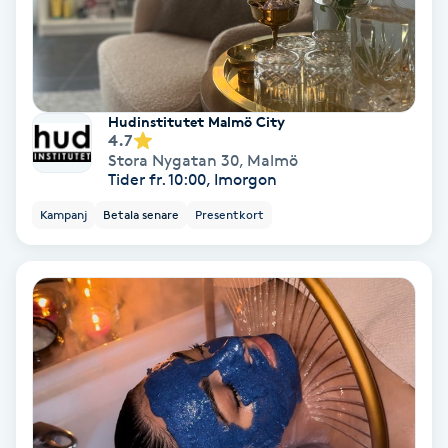
Samtalsterapi
Senioryoga
Hudinstitutet Malmö City
4.7
Shiatsu
Stora Nygatan 30
,
Malmö
Tider fr. 10:00, Imorgon
Singelfransar
Kampanj
Betala senare
Presentkort
Sjukgymnastik
Skalpmassage
Skinbooster
Sklerosering