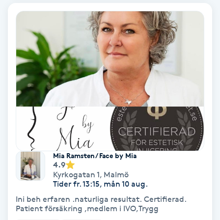
Bottenfärg
Brynformning
Brynfärgning
Brynplockning
Bröllopsuppsättning
C
Mia Ramsten/ Face by Mia
4.9
Celluliter
Kyrkogatan 1
,
Malmö
Tider fr. 13:15, mån 10 aug.
Coachning
Ini beh erfaren .naturliga resultat. Certifierad.
Patient försäkring ,medlem i IVO,Trygg