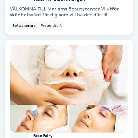
Osteopati
VÄLKOMNA TILL Mariams Beautycenter Vi utför
skönhetsvård för dig som vill ha det där lill...
P
Betala senare
Presentkort
Paraffinbehandling
Pedikyr
Pensionärklippning
Permanent
Permanent hårborttagning
Permanent ögonbrynsmakeup
Personal shopper
Face Fairy