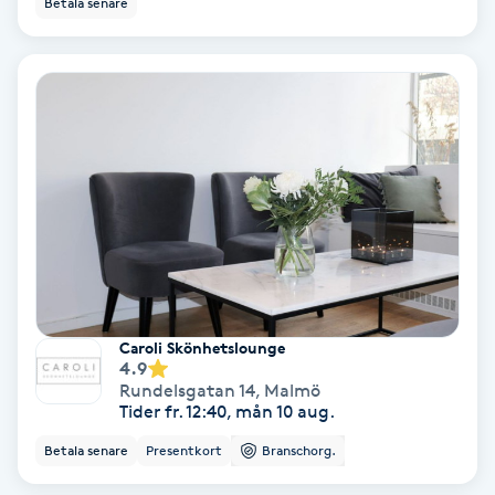
Betala senare
Ansiktsbehandling djuprengörande
B
Babylights
Balayage
Bambumassage
Barber
Caroli Skönhetslounge
Barnklippning
4.9
Rundelsgatan 14
,
Malmö
Tider fr. 12:40, mån 10 aug.
BIAB
Betala senare
Presentkort
Branschorg.
Blowout