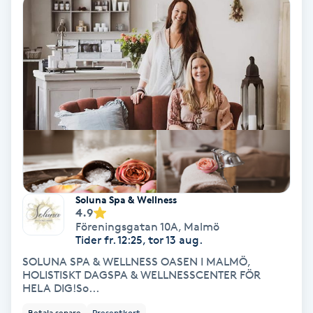
Tvätt & Fön
V
Vaccination
Vampyrbehandling
Vaxning
Vaxning brasiliansk
Soluna Spa & Wellness
4.9
Veterinär
Föreningsgatan 10A
,
Malmö
Tider fr. 12:25, tor 13 aug.
Vibrationsmassage
SOLUNA SPA & WELLNESS OASEN I MALMÖ,
HOLISTISKT DAGSPA & WELLNESSCENTER FÖR
HELA DIG!So...
Vinyasa Yoga
Betala senare
Presentkort