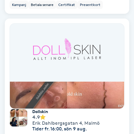
Kampanj
Betala senare
Certifikat
Presentkort
Medium
Megavolymfransar
Melasma
Mesoterapi
MicroPen
Microshading
Mixfransar
Dollskin
4.9
N
Erik Dahlbergsgatan 4
,
Malmö
Tider fr. 16:00, sön 9 aug.
Nagelförlängning