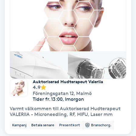
Laserbehandling
Lashlift Keratin
LED-ljusterapi
Liktornar
LPG
Auktoriserad Hudterapeut Valeriia
LPG-behandling
4.9
Föreningsgatan 12
,
Malmö
Tider fr. 13:00, Imorgon
LPG-massage
Varmt välkommen till Auktoriserad Hudterapeut
VALERIIA - Microneedling, RF, HIFU, Laser mm
Luggklippning
Kampanj
Betala senare
Presentkort
Branschorg.