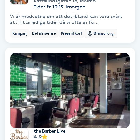
Kattsundsgatan 18
,
Malmö
Color correction
Tider fr. 10:15, Imorgon
Vi är medvetna om att det ibland kan vara svårt
Cryoterapi
att hitta lediga tider då vi ofta är fu...
D
Kampanj
Betala senare
Presentkort
Branschorg.
Damklippning
Dermapen
Diamantslipning
E
Enzympeeling
Extensions
the Barber Live
4.9