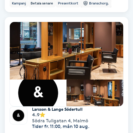
Kampanj
Betala senare
Presentkort
Branschorg.
Keratinbehandling
Kinesiologi
Kinesisk medicin
Kiropraktik
Klangmassage
Klippning
Larsson & Lange Södertull
Klippning & Slingor
4.9
Södra Tullgatan 4
,
Malmö
Tider fr. 11:00, mån 10 aug.
Klippning ungdom