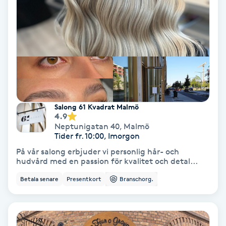
Hollywood Peel
Hot Stone Massage
Hot yoga
Hudföryngring
Salong 61 Kvadrat Malmö
4.9
Huduppstramning
Neptunigatan 40
,
Malmö
Tider fr. 10:00, Imorgon
Hudvård
På vår salong erbjuder vi personlig hår- och
hudvård med en passion för kvalitet och detal...
Hyaluronsyra
Betala senare
Presentkort
Branschorg.
Hyperhidros