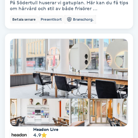
På Södertull huserar vi gatuplan. Här kan du få tips
om hårvård och stil av både frisörer ...
Koppningsmassage
Betala senare
Presentkort
Branschorg.
Kosmetisk tatuering
Kostrådgivning
Kroppsinpackning
Kroppspeeling
Käkledsbehandling
Kärlbehandling
L
Headon Live
4.9