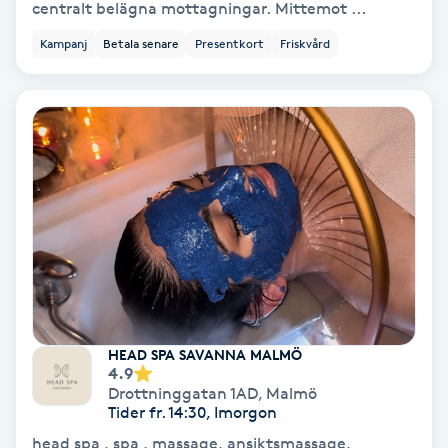
centralt belägna mottagningar. Mittemot ...
Samtalsterapi
Kampanj
Betala senare
Presentkort
Friskvård
Senioryoga
Shiatsu
Singelfransar
Sjukgymnastik
Skalpmassage
HEAD SPA SAVANNA MALMÖ
Skinbooster
4.9
Drottninggatan 1AD
,
Malmö
Tider fr. 14:30, Imorgon
Sklerosering
head spa , spa , massage, ansiktsmassage,