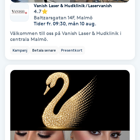
Terapi
Vanish Laser & Hudklinik / Laservanish
4.7
Baltzarsgatan 14F
,
Malmö
Thaimassage
Tider fr. 09:30, mån 10 aug.
Välkommen till oss på Vanish Laser & Hudklinik i
Toning
centrala Malmö.
Kampanj
Betala senare
Presentkort
Torr hårbotten
Torrborstning
Triggerpunktsmassage
Trådning
Träning