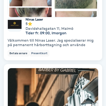
Nagelförlängning akryl
Ninas Laser
5
Nagelförlängning gelé
Davidshallsgatan 11
,
Malmö
Tider fr. 09:00, Imorgon
Nagelförlängning glasfiber
Välkommen till Ninas Laser. Jag specialiserar mig
på permanent hårborttagning och använde
Nagelförlängning silke
Betala senare
Presentkort
Nagelförstärkning
Nagelklippning
Nagelsvamp
Nageltrång