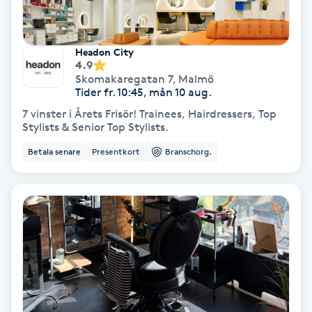
Fransförlängning Volym
Headon City
Fransk manikyr
4.9
Skomakaregatan 7
,
Malmö
Tider fr. 10:45, mån 10 aug.
Fransrengöring
7 vinster i Årets Frisör! Trainees, Hairdressers, Top
Stylists & Senior Top Stylists.
Frekvensterapi
Betala senare
Presentkort
Branschorg.
Friskvård
Friskvårdsmassage
Frisör
Funktionsanalys