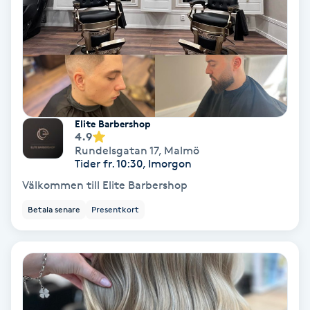
Gruppträning
Gua Sha-massage
H
Elite Barbershop
Hatha Yoga
4.9
Rundelsgatan 17
,
Malmö
Tider fr. 10:30, Imorgon
Headspa
Välkommen till Elite Barbershop
Healing
Betala senare
Presentkort
Herrklippning
HIFU