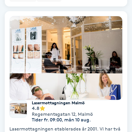
Regndroppsmassage
Reiki
Reikihealing
Reiki massage
Restorative Yoga
Rosacea
Rosenmetoden
Lasermottagningen Malmö
4.8
Regementsgatan 12
,
Malmö
Ryggmassage
Tider fr. 09:00, mån 10 aug.
S
Lasermottagningen etablerades år 2001. Vi har två