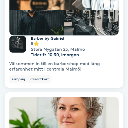
Nagelvård
Naglar borttagning
Barber by Gabriel
5
Naglar reparation
Stora Nygatan 23
,
Malmö
Tider fr. 10:30, Imorgon
Naprapati
Välkommen in till en barbershop med lång
erfarenhet mitt i centrala Malmö!
Navelpiercing
Kampanj
Presentkort
NBE-massage
Ny frisyr
O