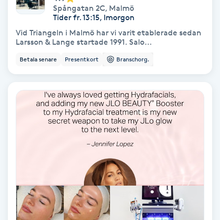
Lymfmassage
Spångatan 2C
,
Malmö
Tider fr. 13:15, Imorgon
Läpptatuering
Vid Triangeln i Malmö har vi varit etablerade sedan
Larsson & Lange startade 1991. Salo...
M
Betala senare
Presentkort
Branschorg.
Makeup
Manikyr & Pedikyr
Massage
Medial vägledning
Medicinsk massage
Meditation