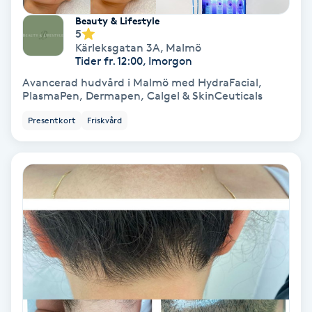
Medium
Beauty & Lifestyle
5
Kärleksgatan 3A
,
Malmö
Megavolymfransar
Tider fr. 12:00, Imorgon
Avancerad hudvård i Malmö med HydraFacial,
PlasmaPen, Dermapen, Calgel & SkinCeuticals
Melasma
Presentkort
Friskvård
Mesoterapi
MicroPen
Microshading
Mixfransar
N
Nagelförlängning