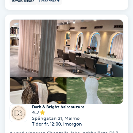
Betala senare
Presentkort
Ansiktsbehandling djuprengörande
B
Babylights
Balayage
Bambumassage
Barber
Barnklippning
Dark & Bright haircouture
4.7
BIAB
Spångatan 21
,
Malmö
Tider fr. 12:00, Imorgon
Blowout