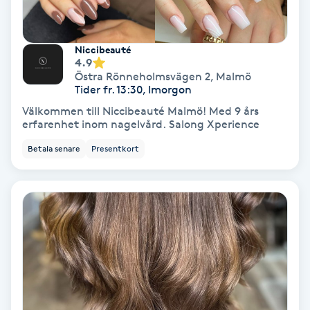
Volymfransar
Niccibeauté
Vårtor
4.9
Östra Rönneholmsvägen 2
,
Malmö
Y
Tider fr. 13:30, Imorgon
Välkommen till Niccibeauté Malmö! Med 9 års
Yin Yoga
erfarenhet inom nagelvård. Salong Xperience
Betala senare
Presentkort
Yoga
Yoga Nidra
Yogamassage
Z
Zonterapi