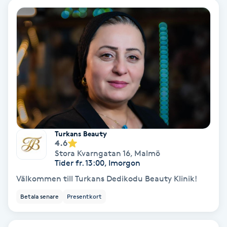
Personlig tränare
Picolaser
Piercing
Pigmentbehandling
Turkans Beauty
Pigmentfläckar
4.6
Stora Kvarngatan 16
,
Malmö
Tider fr. 13:00, Imorgon
Plastikkirurgi
Välkommen till Turkans Dedikodu Beauty Klinik!
Powder brows
Betala senare
Presentkort
Power Yoga