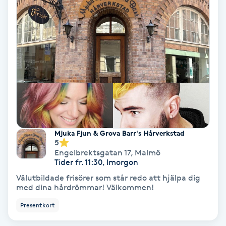
Hypnos
Hårborttagning
Hårbottenbehandling
Hårförlängning
Hårvård
Mjuka Fjun & Grova Barr's Hårverkstad
5
Hälsa
Engelbrektsgatan 17
,
Malmö
Tider fr. 11:30, Imorgon
Välutbildade frisörer som står redo att hjälpa dig
Hälsprickor
med dina hårdrömmar! Välkommen!
I
Presentkort
Idrottsmassage