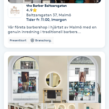
the Barber Baltzarsgatan
Fotmassage
4.9
Baltzarsgatan 37
,
Malmö
Tider fr. 11:00, Imorgon
Fotsvamp
Vår första barbershop i hjärtat av Malmö med en
genuin inredning i traditionell barbers...
Fotvård
Presentkort
Branschorg.
Fransar
Fransborttagning
Fransfärgning
Fransförlängning
Fransförlängning Megavolym