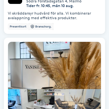
Södra Förstadsgatan 4
,
Malmö
Tider fr. 10:45, mån 10 aug.
Svettbehandling
Vi skräddarsyr hudvård för alla. Vi kombinerar
T
avslappning med effektiva produkter.
Presentkort
Branschorg.
Tuina-massage
Taktil massage
Tandblekning
Tandläkare
Tatuering
Tatueringsborttagning