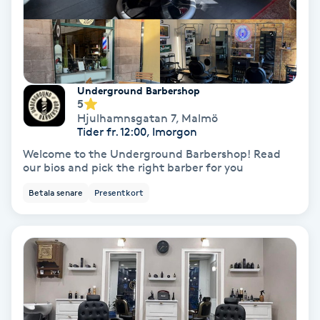
Färgning
Föning
G
Underground Barbershop
5
Gel naglar
Hjulhamnsgatan 7
,
Malmö
Tider fr. 12:00, Imorgon
Welcome to the Underground Barbershop! Read
Gelenaglar
our bios and pick the right barber for you
Betala senare
Presentkort
Gellack
Gellack med förstärkning
Gravidmassage
Gravidyoga