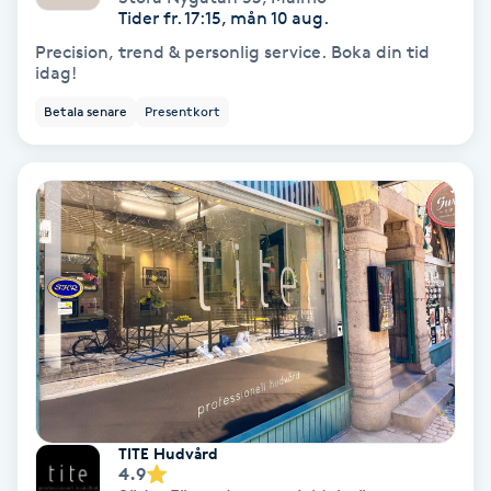
Tider fr. 17:15, mån 10 aug.
Spa
Precision, trend & personlig service. Boka din tid
idag!
Spa manikyr & pedikyr
Betala senare
Presentkort
Spa-manikyr
Spa-pedikyr
Spraytan
Stylist
Sugaring
TITE Hudvård
Svensk massage
4.9