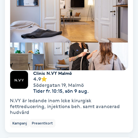
Osteopati
P
Paraffinbehandling
Pedikyr
Pensionärklippning
Clinic N.VY Malmö
4.9
Permanent
Södergatan 19
,
Malmö
Tider fr. 10:15, sön 9 aug.
Permanent hårborttagning
N.VY är ledande inom Icke kirurgisk
fettreducering, injektions beh. samt avancerad
hudvård
Permanent ögonbrynsmakeup
Kampanj
Presentkort
Personal shopper