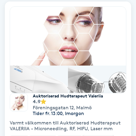
IPL
IPL hårborttagning
IR-massage
J
Japansk massage
K
K18
Auktoriserad Hudterapeut Valeriia
4.9
Föreningsgatan 12
,
Malmö
Katun fransar
Tider fr. 13:00, Imorgon
Varmt välkommen till Auktoriserad Hudterapeut
VALERIIA - Microneedling, RF, HIFU, Laser mm
Kemisk peeling