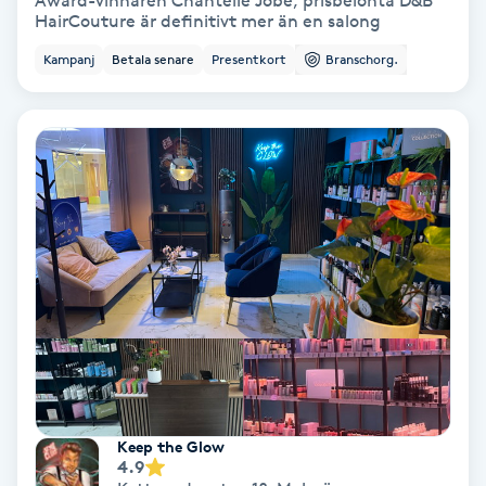
Award-vinnaren Chantelle Jobe, prisbelönta D&B
HairCouture är definitivt mer än en salong
Bottenfärg
Kampanj
Betala senare
Presentkort
Branschorg.
Brynformning
Brynfärgning
Brynplockning
Bröllopsuppsättning
C
Celluliter
Coachning
Keep the Glow
4.9