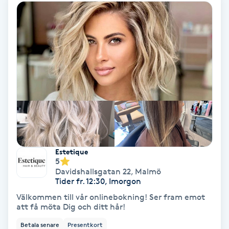
PRP (Platelet Rich Plasma)
PRX-T33
Psoriasis
PT
R
Radiofrekvens
Estetique
5
Davidshallsgatan 22
,
Malmö
Rakning
Tider fr. 12:30, Imorgon
Välkommen till vår onlinebokning! Ser fram emot
Reflexologi
att få möta Dig och ditt hår!
Betala senare
Presentkort