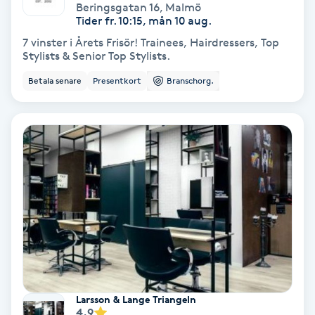
Laserbehandling
Beringsgatan 16
,
Malmö
Tider fr. 10:15, mån 10 aug.
Lashlift Keratin
7 vinster i Årets Frisör! Trainees, Hairdressers, Top
Stylists & Senior Top Stylists.
LED-ljusterapi
Betala senare
Presentkort
Branschorg.
Liktornar
LPG
LPG-behandling
LPG-massage
Luggklippning
Larsson & Lange Triangeln
4.9