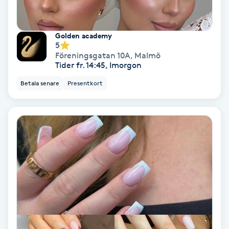
Tvätt & Fön
V
Golden academy
Vaccination
5
Föreningsgatan 10A
,
Malmö
Tider fr. 14:45, Imorgon
Vampyrbehandling
Betala senare
Presentkort
Vaxning
Vaxning brasiliansk
Veterinär
Vibrationsmassage
Vinyasa Yoga