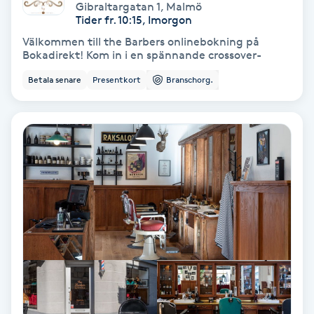
Extensions borttagning
Gibraltargatan 1
,
Malmö
Tider fr. 10:15, Imorgon
Välkommen till the Barbers onlinebokning på
Eyeliner-tatuering
Bokadirekt! Kom in i en spännande crossover-
F
Betala senare
Presentkort
Branschorg.
Face framing
Faceliftmassage
Fet hårbotten
Fettreducering
Fibromassage
Fillers