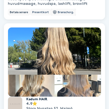
huvudmassage, huvudspa, lashlift, browlift
Skoinlägg
Betala senare
Presentkort
Branschorg.
Skägg
Skäggfärgning
Skäggklippning
Skäggtrimmning
Skönhet
Slingor
Kadum HAIR
4.9
Sockring
Stora Nygatan 53
,
Malmö