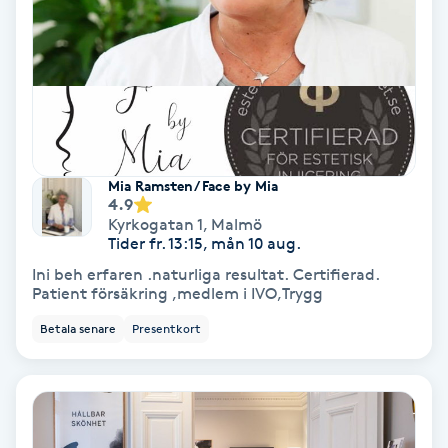
Olaplex
Olaplexbehandling
Ombre
Mia Ramsten/ Face by Mia
Ombre brows
4.9
Kyrkogatan 1
,
Malmö
Ombre naglar
Tider fr. 13:15, mån 10 aug.
Ini beh erfaren .naturliga resultat. Certifierad.
Patient försäkring ,medlem i IVO,Trygg
Optiker
Betala senare
Presentkort
Ortobionomi
Ortopedi