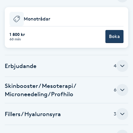
Babylights
Monotrådar
Balayage
1 800 kr
Boka
60 min
Bambumassage
Barber
Erbjudande
4
Barnklippning
Skinbooster / Mesoterapi /
6
Microneedeling /Profhilo
BIAB
Blowout
Fillers / Hyaluronsyra
3
Bottenfärg