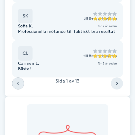
F
SK
till
Beauty Injektion
Face framing
Sofia K.
för 2 år sedan
Professionella mötande till faktiskt bra resultat
Faceliftmassage
CL
till
Beauty Injektion
Fet hårbotten
Carmen L.
för 2 år sedan
Bästa!
Fettreducering
Sida
1
av
13
Fibromassage
Fillers
Fotmassage