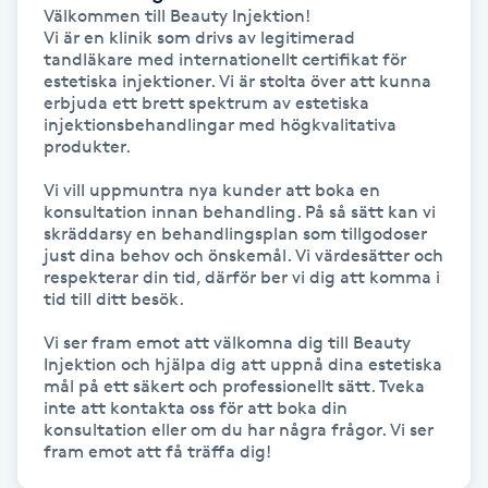
Välkommen till Beauty Injektion! 

Vi är en klinik som drivs av legitimerad 
Gua Sha-massage
tandläkare med internationellt certifikat för 
estetiska injektioner. Vi är stolta över att kunna 
H
erbjuda ett brett spektrum av estetiska 
injektionsbehandlingar med högkvalitativa 
Hatha Yoga
produkter. 

Vi vill uppmuntra nya kunder att boka en 
Headspa
konsultation innan behandling. På så sätt kan vi 
skräddarsy en behandlingsplan som tillgodoser 
just dina behov och önskemål. Vi värdesätter och 
Healing
respekterar din tid, därför ber vi dig att komma i 
tid till ditt besök.

Herrklippning
Vi ser fram emot att välkomna dig till Beauty 
Injektion och hjälpa dig att uppnå dina estetiska 
HIFU
mål på ett säkert och professionellt sätt. Tveka 
inte att kontakta oss för att boka din 
konsultation eller om du har några frågor. Vi ser 
Hollywood Peel
fram emot att få träffa dig!