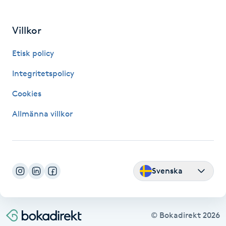
IPL hårborttagning
Villkor
IR-massage
Etisk policy
J
Integritetspolicy
Japansk massage
Cookies
K
Allmänna villkor
K18
Katun fransar
Svenska
Kemisk peeling
Keratinbehandling
© Bokadirekt
2026