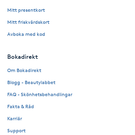
Hårborttagning
Mitt presentkort
Hårbottenbehandling
Mitt friskvårdskort
Avboka med kod
Hårförlängning
Hårvård
Bokadirekt
Om Bokadirekt
Hälsa
Blogg - Beautylabbet
Hälsprickor
FAQ - Skönhetsbehandlingar
I
Fakta & Råd
Idrottsmassage
Karriär
IPL
Support