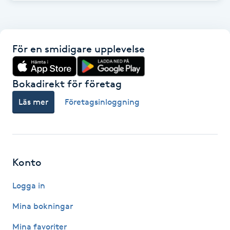
Hot Stone Massage
Hot yoga
För en smidigare upplevelse
Hudföryngring
Bokadirekt för företag
Huduppstramning
Läs mer
Företagsinloggning
Hudvård
Hyaluronsyra
Konto
Hyperhidros
Logga in
Mina bokningar
Hypnos
Mina favoriter