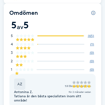
Cryoterapi
D
Omdömen
Damklippning
5
5
av
Dermapen
5
(
65
)
4
(
1
)
Diamantslipning
3
(
0
)
E
2
(
0
)
Enzympeeling
1
(
0
)
Extensions
AZ
till
Beauty Injektion
Extensions borttagning
Antonina Z.
för 2 månader sedan
Tatiana är den bästa specialisten inom sitt
område!
Eyeliner-tatuering