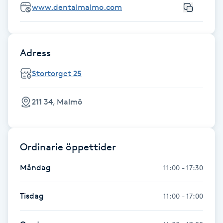
www.dentalmalmo.com
Fransk manikyr
Fransrengöring
Adress
Frekvensterapi
Stortorget 25
Friskvård
211 34, Malmö
Friskvårdsmassage
Ordinarie öppettider
Frisör
Måndag
11:00 - 17:30
Funktionsanalys
Tisdag
11:00 - 17:00
Färgning