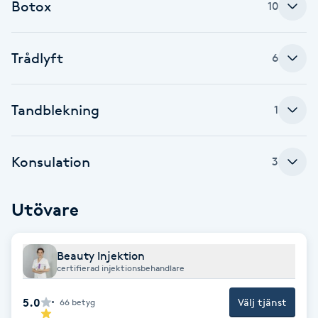
Botox
10
Brynformning
Trådlyft
6
Brynfärgning
Brynplockning
Tandblekning
1
Bröllopsuppsättning
Konsulation
3
C
Celluliter
Utövare
Coachning
Beauty Injektion
certifierad injektionsbehandlare
Color correction
5.0
Välj tjänst
66
betyg