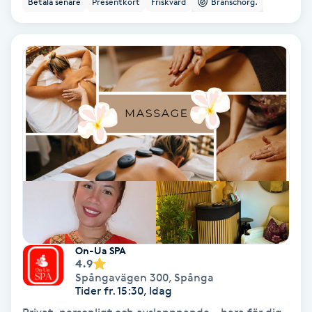
Betala senare
Presentkort
Friskvård
Branschorg.
Ansiktsbehandling djuprengörande
B
Babylights
Balayage
Bambumassage
Barber
Barnklippning
On-Ua SPA
4.9
BIAB
Spångavägen 300
,
Spånga
Tider fr. 15:30, Idag
Blowout