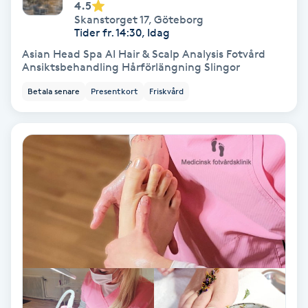
Laserbehandling
4.5
Skanstorget 17
,
Göteborg
Tider fr. 14:30, Idag
Lashlift Keratin
Asian Head Spa AI Hair & Scalp Analysis Fotvård
Ansiktsbehandling Hårförlängning Slingor
LED-ljusterapi
Betala senare
Presentkort
Friskvård
Liktornar
LPG
LPG-behandling
LPG-massage
Luggklippning