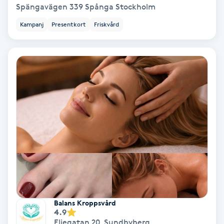
Spängavägen 339 Spånga Stockholm
PRP (Platelet Rich Plasma)
Kampanj
Presentkort
Friskvård
PRX-T33
Psoriasis
PT
R
Radiofrekvens
Rakning
Reflexologi
Balans Kroppsvård
4.9
Eliegatan 20
,
Sundbyberg