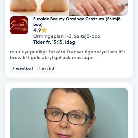
Skoinlägg
Sunside Beauty Orminge Centrum (Saltsjö-
boo)
Skägg
4.9
Ormingeplan 1-3
,
Saltsjö-boo
Tider fr. 15:15, Idag
Skäggfärgning
manikyr pedikyr fotvård fransar ögonbryn lash lift
brow lift gele akryl gellack massage
Skäggklippning
Presentkort
Friskvård
Skäggtrimmning
Skönhet
Slingor
Sockring