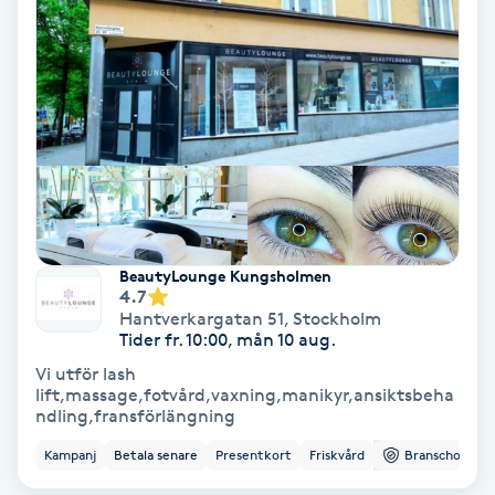
Olaplex
Olaplexbehandling
Ombre
Ombre brows
Ombre naglar
BeautyLounge Kungsholmen
4.7
Hantverkargatan 51
,
Stockholm
Optiker
Tider fr. 10:00, mån 10 aug.
Vi utför lash
Ortobionomi
lift,massage,fotvård,vaxning,manikyr,ansiktsbeha
ndling,fransförlängning
Ortopedi
Kampanj
Betala senare
Presentkort
Friskvård
Branschorg.