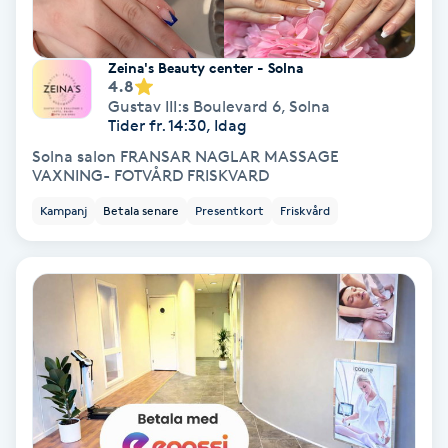
Fotmassage
Zeina's Beauty center - Solna
Fotsvamp
4.8
Gustav III:s Boulevard 6
,
Solna
Tider fr. 14:30, Idag
Fotvård
Solna salon FRANSAR NAGLAR MASSAGE
VAXNING- FOTVÅRD FRISKVARD
Fransar
Kampanj
Betala senare
Presentkort
Friskvård
Fransborttagning
Fransfärgning
Fransförlängning
Fransförlängning Megavolym