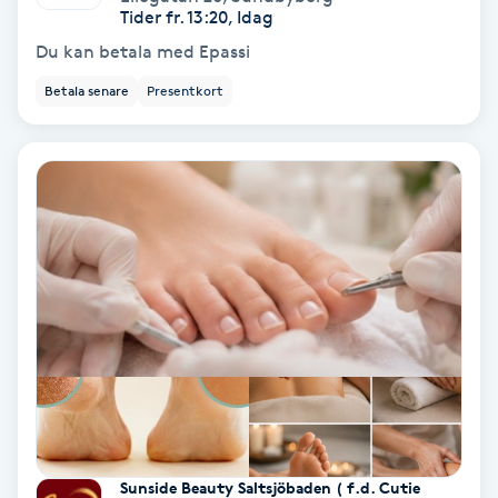
Regndroppsmassage
Tider fr. 13:20, Idag
Du kan betala med Epassi
Reiki
Betala senare
Presentkort
Reikihealing
Reiki massage
Restorative Yoga
Rosacea
Rosenmetoden
Ryggmassage
S
Sunside Beauty Saltsjöbaden ( f.d. Cutie