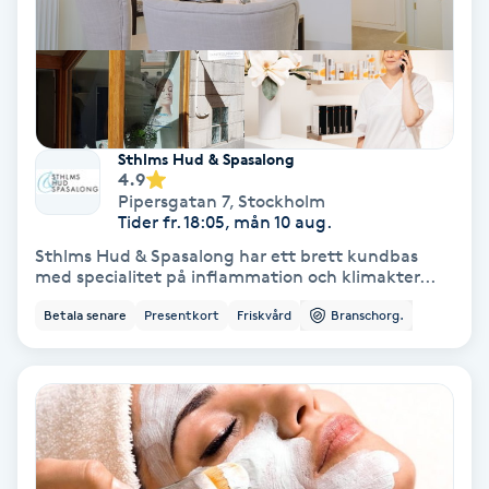
Nagelförlängning akryl
Nagelförlängning gelé
Sthlms Hud & Spasalong
4.9
Nagelförlängning glasfiber
Pipersgatan 7
,
Stockholm
Tider fr. 18:05, mån 10 aug.
Nagelförlängning silke
Sthlms Hud & Spasalong har ett brett kundbas
med specialitet på inflammation och klimakter...
Nagelförstärkning
Betala senare
Presentkort
Friskvård
Branschorg.
Nagelklippning
Nagelsvamp
Nageltrång