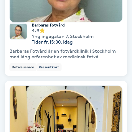
Spa
Barbaras Fotvård
Spa manikyr & pedikyr
4.9
Ynglingagatan 7
,
Stockholm
Tider fr. 15:00, Idag
Spa-manikyr
Barbaras Fotvård är en fotvårdklinik i Stockholm
med lång erfarenhet av medicinsk fotvå...
Spa-pedikyr
Betala senare
Presentkort
Spraytan
Stylist
Sugaring
Svensk massage