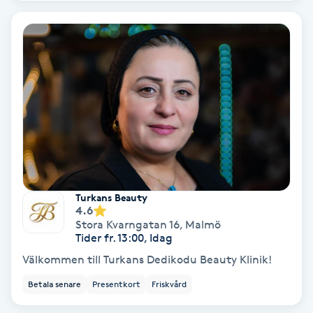
Hypnos
Hårborttagning
Hårbottenbehandling
Hårförlängning
Hårvård
Turkans Beauty
Hälsa
4.6
Stora Kvarngatan 16
,
Malmö
Tider fr. 13:00, Idag
Hälsprickor
Välkommen till Turkans Dedikodu Beauty Klinik!
I
Betala senare
Presentkort
Friskvård
Idrottsmassage