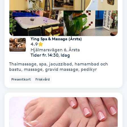
Svettbehandling
T
Tuina-massage
Ying Spa & Massage (Årsta)
4.9
Taktil massage
Hjälmarsvägen 6
,
Årsta
Tider fr. 14:30, Idag
Thaimassage, spa, jacuzzibad, hamambad och
Tandblekning
bastu, massage, gravid massage, pedikyr
Presentkort
Friskvård
Tandläkare
Tatuering
Tatueringsborttagning