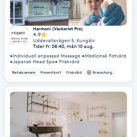
Medium
Megavolymfransar
Harmoni (Vackeriet Pro)
4.9
Uddevallavägen 5
,
Kungälv
Melasma
Tider fr. 08:40, mån 10 aug.
●Individuell anpassad Massage ●Medicinsk Fotvård
Mesoterapi
●Japansk Head Spa● Friskvård
Betala senare
Presentkort
Friskvård
Branschorg.
MicroPen
Microshading
Mixfransar
N
Nagelförlängning