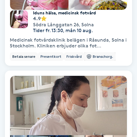
Lymfmassage
Iduns hälsa, medicinsk fotvård
4.9
Läpptatuering
Södra Långgatan 26
,
Solna
M
Tider fr. 13:30, mån 10 aug.
Medicinsk fotvårdsklinik belägen i Råsunda, Solna i
Makeup
Stockholm. Kliniken erbjuder olika fot...
Betala senare
Presentkort
Friskvård
Branschorg.
Manikyr & Pedikyr
Massage
Medial vägledning
Medicinsk massage
Meditation