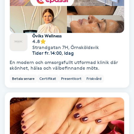
Fransförlängning Volym
Fransk manikyr
Öviks Wellness
4.8
Fransrengöring
Strandgatan 7H
,
Örnsköldsvik
Tider fr. 14:00, Idag
Frekvensterapi
En modern och omsorgsfullt utformad klinik där
skönhet, hälsa och välbefinnande möts.
Friskvård
Betala senare
Certifikat
Presentkort
Friskvård
Friskvårdsmassage
Frisör
Funktionsanalys