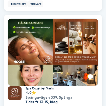
Presentkort
Friskvård
Personlig tränare
Picolaser
Piercing
Pigmentbehandling
Pigmentfläckar
Plastikkirurgi
Spa Cozy by Naris
Powder brows
4.9
Spångavägen 339
,
Spånga
Tider fr. 13:15, Idag
Power Yoga