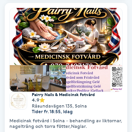
Osteopati
P
Paraffinbehandling
Pedikyr
Pensionärklippning
Permanent
Pairry Nails & Medicinsk Fotvård
Permanent hårborttagning
4.9
Råsundavägen 135
,
Solna
Tider fr. 18:55, Idag
Permanent ögonbrynsmakeup
Medicinsk fotvård i Solna – behandling av liktornar,
nageltrång och torra fötter,Naglar.
Personal shopper