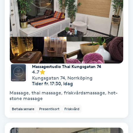
Gruppträning
Gua Sha-massage
H
Hatha Yoga
Massagestudio Thai Kungsgatan 74
4.7
Headspa
Kungsgatan 74
,
Norrköping
Tider fr. 17:30, Idag
Healing
Massage, thai massage, friskvårdsmassage, hot-
stone massage
Herrklippning
Betala senare
Presentkort
Friskvård
HIFU