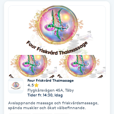
IPL
IPL hårborttagning
IR-massage
J
Japansk massage
K
K18
Four Friskvård Thaimassage
4.5
Flygkårsvägen 45A
,
Täby
Katun fransar
Tider fr. 14:30, Idag
Avslappnande massage och friskvårdsmassage,
spända muskler och ökat välbefinnande.
Kemisk peeling