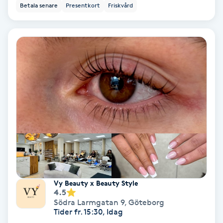
Betala senare
Presentkort
Friskvård
Keratinbehandling
Kinesiologi
Kinesisk medicin
Kiropraktik
Klangmassage
Klippning
Vy Beauty x Beauty Style
Klippning & Slingor
4.5
Södra Larmgatan 9
,
Göteborg
Tider fr. 15:30, Idag
Klippning ungdom