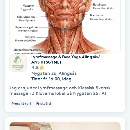
Tvätt & Fön
V
Vaccination
Vampyrbehandling
Vaxning
Lymfmassage & Face Yoga Alingsås/
ANSIKTSGYMET
4.8
Vaxning brasiliansk
Nygatan 26
,
Alingsås
Tider fr. 16:00, Idag
Jag erbjuder Lymfmassage och Klassisk Svensk
Veterinär
massage i 3 Klöverns lokal på Nygatan 26 i Al
Presentkort
Friskvård
Vibrationsmassage
Vinyasa Yoga