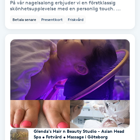
På vår nagelsalong erbjuder vi en förstklassig
skönhetsupplevelse med en personlig touch. ...
Koppningsmassage
Betala senare
Presentkort
Friskvård
Kosmetisk tatuering
Kostrådgivning
Kroppsinpackning
Kroppspeeling
Käkledsbehandling
Kärlbehandling
L
Glenda's Hair n Beauty Studio - Asian Head
Spa • Fotvård • Massage i Göteborg