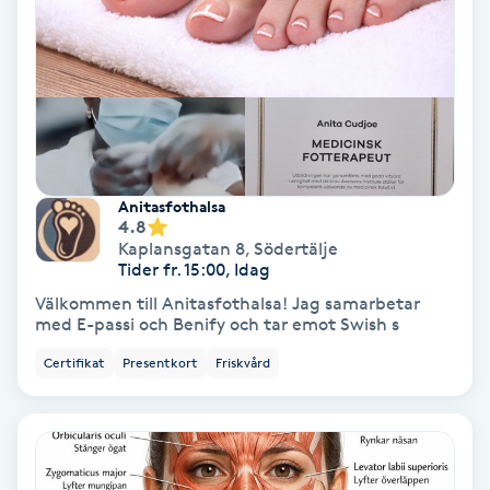
Terapi
Thaimassage
Toning
Torr hårbotten
Anitasfothalsa
4.8
Torrborstning
Kaplansgatan 8
,
Södertälje
Tider fr. 15:00, Idag
Välkommen till Anitasfothalsa! Jag samarbetar
Triggerpunktsmassage
med E-passi och Benify och tar emot Swish s
Certifikat
Presentkort
Friskvård
Trådning
Träning