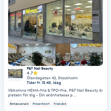
Hollywood Peel
Hot Stone Massage
Hot yoga
Hudföryngring
Huduppstramning
P&T Nail Beauty
4.7
Hudvård
Ölandsgatan 42
,
Stockholm
Tider fr. 15:45, Idag
Hyaluronsyra
Välkomna HEMA-fria & TPO-fria. P&T Nail Beauty är
platsen för dig - Din skönhetsoas p...
Hyperhidros
Betala senare
Presentkort
Friskvård