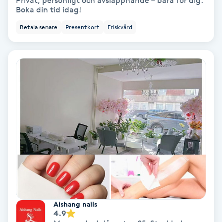
Privat, personligt och avslappnande – bara för dig.
Boka din tid idag!
Bottenfärg
Betala senare
Presentkort
Friskvård
Brynformning
Brynfärgning
Brynplockning
Bröllopsuppsättning
C
Celluliter
Coachning
Aishang nails
4.9