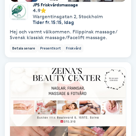
Extensions borttagning
JPS Friskvårdsmassage
4.9
Wargentinsgatan 2
,
Stockholm
Eyeliner-tatuering
Tider fr. 15:15, Idag
F
Hej och varmt välkommen. Filippinsk massage/
Svensk klassisk massage/Facelift massage.
Face framing
Betala senare
Presentkort
Friskvård
Faceliftmassage
Fet hårbotten
Fettreducering
Fibromassage
Fillers