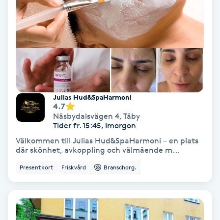
Nagelvård
Naglar borttagning
Naglar reparation
Julias Hud&SpaHarmoni
4.7
Naprapati
Näsbydalsvägen 4
,
Täby
Tider fr. 15:45, Imorgon
Navelpiercing
Välkommen till Julias Hud&SpaHarmoni – en plats
där skönhet, avkoppling och välmående m...
NBE-massage
Presentkort
Friskvård
Branschorg.
Ny frisyr
O