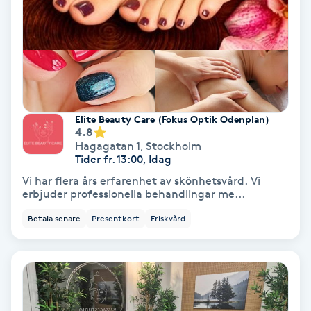
Färgning
Föning
G
Gel naglar
Elite Beauty Care (Fokus Optik Odenplan)
4.8
Hagagatan 1
,
Stockholm
Gelenaglar
Tider fr. 13:00, Idag
Vi har flera års erfarenhet av skönhetsvård. Vi
Gellack
erbjuder professionella behandlingar me...
Betala senare
Presentkort
Friskvård
Gellack med förstärkning
Gravidmassage
Gravidyoga