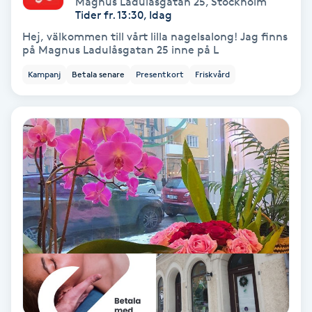
Magnus Ladulåsgatan 25
,
Stockholm
Color correction
Tider fr. 13:30, Idag
Hej, välkommen till vårt lilla nagelsalong! Jag finns
Cryoterapi
på Magnus Ladulåsgatan 25 inne på L
D
Kampanj
Betala senare
Presentkort
Friskvård
Damklippning
Dermapen
Diamantslipning
E
Enzympeeling
Extensions