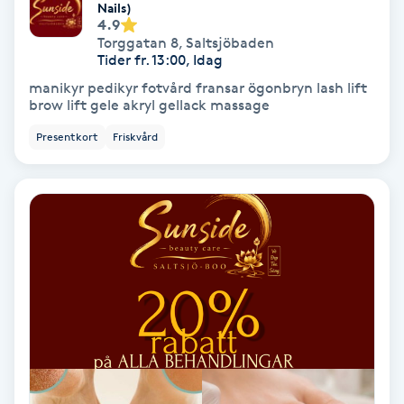
Nails)
4.9
Samtalsterapi
Torggatan 8
,
Saltsjöbaden
Tider fr. 13:00, Idag
Senioryoga
manikyr pedikyr fotvård fransar ögonbryn lash lift
brow lift gele akryl gellack massage
Shiatsu
Presentkort
Friskvård
Singelfransar
Sjukgymnastik
Skalpmassage
Skinbooster
Sklerosering