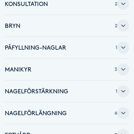
KONSULTATION
2
Babylights
BRYN
2
Balayage
Bambumassage
PÅFYLLNING-NAGLAR
1
Barber
MANIKYR
3
Barnklippning
NAGELFÖRSTÄRKNING
1
BIAB
Blowout
NAGELFÖRLÄNGNING
6
Bottenfärg