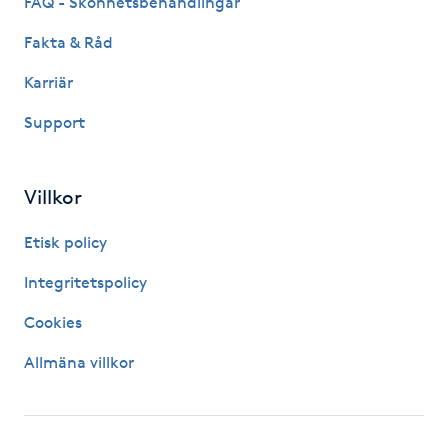
FAQ - Skönhetsbehandlingar
Kosmetisk tatuering
Fakta & Råd
Karriär
Kostrådgivning
Support
Kroppsinpackning
Villkor
Kroppspeeling
Etisk policy
Käkledsbehandling
Integritetspolicy
Kärlbehandling
Cookies
L
Allmäna villkor
Laserbehandling
Lashlift Keratin