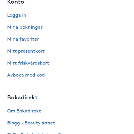
Konto
Kinesiologi
Logga in
Kinesisk medicin
Mina bokningar
Mina favoriter
Kiropraktik
Mitt presentkort
Klangmassage
Mitt friskvårdskort
Avboka med kod
Klippning
Klippning & Slingor
Bokadirekt
Klippning ungdom
Om Bokadirekt
Blogg - Beautylabbet
Koppningsmassage