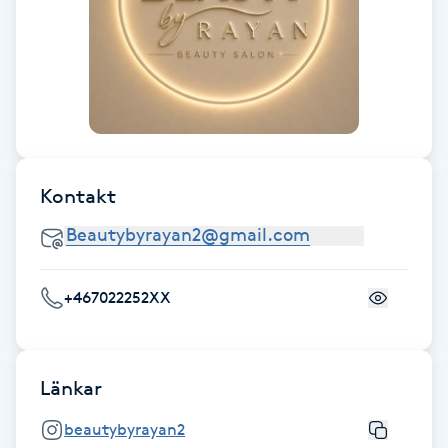
Föning
G
Gel naglar
Gelenaglar
Kontakt
Gellack
Gellack med förstärkning
+467022252XX
Gravidmassage
Gravidyoga
Länkar
beautybyrayan2
Gruppträning