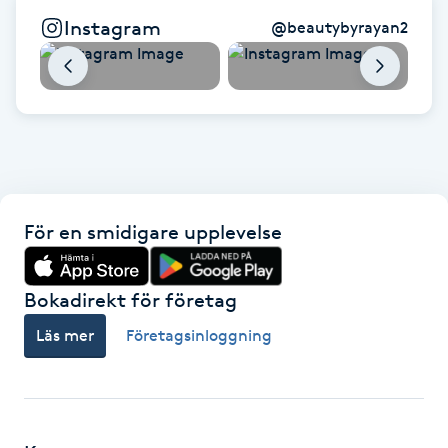
Instagram
@
beautybyrayan2
IPL hårborttagning
IR-massage
J
Japansk massage
K
För en smidigare upplevelse
K18
Bokadirekt för företag
Katun fransar
Läs mer
Företagsinloggning
Kemisk peeling
Keratinbehandling