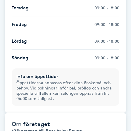
Hot Stone Massage
Torsdag
09:00 - 18:00
Hot yoga
Fredag
09:00 - 18:00
Hudföryngring
Lördag
09:00 - 18:00
Huduppstramning
Söndag
09:00 - 18:00
Hudvård
Info om öppettider
Öppettiderna anpassas efter dina önskemål och
Hyaluronsyra
behov. Vid bokningar inför bal, bröllop och andra
speciella tillfällen kan salongen öppnas från kl.
06.00 som tidigast.
Hyperhidros
Hypnos
Om företaget
Välkommen till Beauty by Rayan! 
