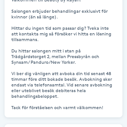
Hårborttagning
Salongen erbjuder behandlingar exklusivt för 
kvinnor (än så länge).

Hårbottenbehandling
Hittar du ingen tid som passar dig? Tveka inte 
att kontakta mig så försöker vi hitta en lösning 
Hårförlängning
tillsammans.

Du hittar salongen mitt i stan på 
Hårvård
Trädgårdstorget 2, mellan Pressbyrån och 
Synsam/ Panduro/New Yorker. 

Hälsa
Vi ber dig vänligen att avboka din tid senast 48 
timmar före ditt bokade besök. Avbokning sker 
Hälsprickor
endast via telefonsamtal. Vid senare avbokning 
eller uteblivet besök debiteras hela 
I
behandlingsbeloppet.

Idrottsmassage
Tack för förståelsen och varmt välkommen! 
IPL