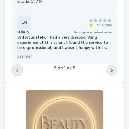
visade.😊💅🏼
Fransk manikyr
Fransrengöring
LN
till
Rayan
leila n.
för ungefär en månad sedan
Unfortunately, I had a very disappointing
Frekvensterapi
experience at this salon. I found the service to
be unprofessional, and I wasn’t happy with the
quality of the work.. I would NOT recommend
Friskvård
Läs mer
this salon based on my experience, and I won’t
be coming back.DO NOT GO TO this salon if you
Sida
1
av
5
like your nails.
Friskvårdsmassage
Frisör
Funktionsanalys
Färgning