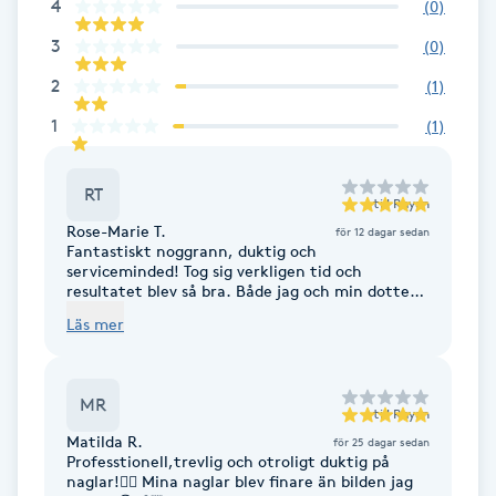
4
(
0
)
Fotsvamp
3
(
0
)
Fotvård
2
(
1
)
1
(
1
)
Fransar
RT
till
Rayan
Fransborttagning
Rose-Marie T.
för 12 dagar sedan
Fantastiskt noggrann, duktig och
Fransfärgning
serviceminded! Tog sig verkligen tid och
resultatet blev så bra. Både jag och min dotter
är väldigt nöjda 🙌
Läs mer
Fransförlängning
Fransförlängning Megavolym
MR
till
Rayan
Matilda R.
för 25 dagar sedan
Fransförlängning Volym
Professtionell,trevlig och otroligt duktig på
naglar!👍🏻 Mina naglar blev finare än bilden jag