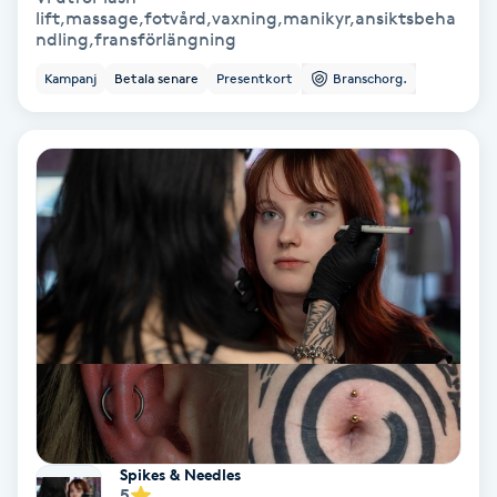
lift,massage,fotvård,vaxning,manikyr,ansiktsbeha
Medium
ndling,fransförlängning
Kampanj
Betala senare
Presentkort
Branschorg.
Megavolymfransar
Melasma
Mesoterapi
MicroPen
Microshading
Mixfransar
N
Spikes & Needles
Nagelförlängning
5