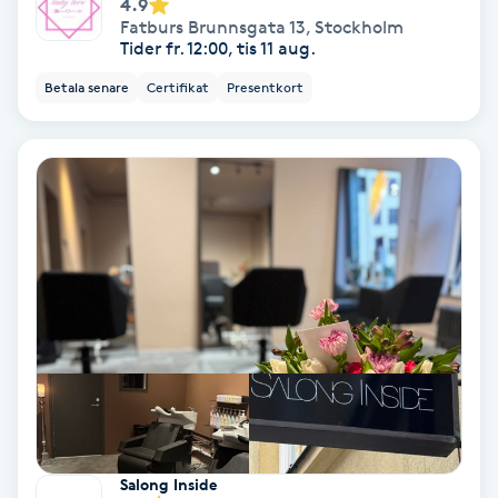
4.9
Fatburs Brunnsgata 13
,
Stockholm
Tider fr. 12:00, tis 11 aug.
Nagelvård
Betala senare
Certifikat
Presentkort
Naglar borttagning
Naglar reparation
Naprapati
Navelpiercing
NBE-massage
Ny frisyr
O
Salong Inside