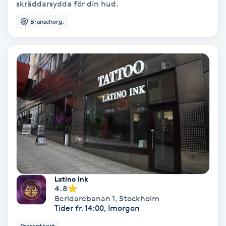
Laserbehandling
skräddarsydda för din hud.
Branschorg.
Lashlift Keratin
LED-ljusterapi
Liktornar
LPG
LPG-behandling
LPG-massage
Latino Ink
4.8
Beridarebanan 1
,
Stockholm
Luggklippning
Tider fr. 14:00, Imorgon
Presentkort