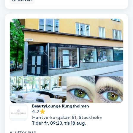
Lymfmassage
Läpptatuering
M
Makeup
Manikyr & Pedikyr
Massage
Medial vägledning
BeautyLounge Kungsholmen
Medicinsk massage
4.7
Hantverkargatan 51
,
Stockholm
Tider fr. 09:20, tis 18 aug.
Meditation
Vi utför lash