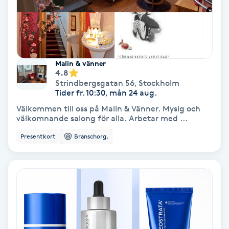
Spa
Spa manikyr & pedikyr
Malin & vänner
4.8
Spa-manikyr
Strindbergsgatan 56
,
Stockholm
Tider fr. 10:30, mån 24 aug.
Spa-pedikyr
Välkommen till oss på Malin & Vänner. Mysig och
välkomnande salong för alla. Arbetar med ...
Spraytan
Presentkort
Branschorg.
Stylist
Sugaring
Svensk massage