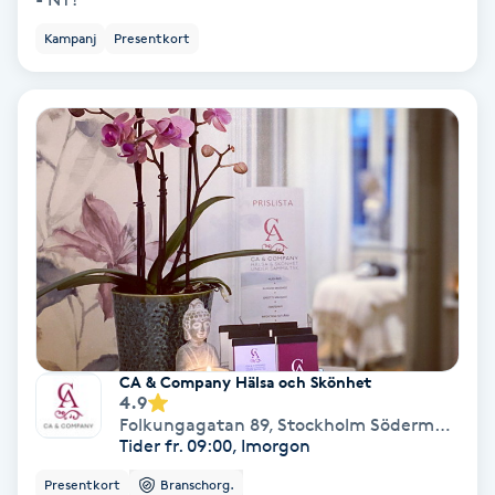
Keratinbehandling
Kampanj
Presentkort
Kinesiologi
Kinesisk medicin
Kiropraktik
Klangmassage
Klippning
CA & Company Hälsa och Skönhet
4.9
Klippning & Slingor
Folkungagatan 89
,
Stockholm Södermalm
Tider fr. 09:00, Imorgon
Klippning ungdom
Presentkort
Branschorg.