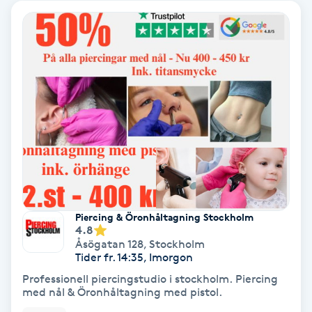
Hollywood Peel
Hot Stone Massage
Hot yoga
Hudföryngring
Huduppstramning
Hudvård
Piercing & Öronhåltagning Stockholm
4.8
Åsögatan 128
,
Stockholm
Hyaluronsyra
Tider fr. 14:35, Imorgon
Professionell piercingstudio i stockholm. Piercing
Hyperhidros
med nål & Öronhåltagning med pistol.