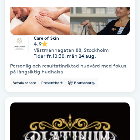
Volymfransar
Vårtor
Y
Care of Skin
4.9
Västmannagatan 88
,
Stockholm
Yin Yoga
Tider fr. 10:30, mån 24 aug.
Personlig och resultatinriktad hudvård med fokus
Yoga
på långsiktig hudhälsa
Betala senare
Presentkort
Branschorg.
Yoga Nidra
Yogamassage
Z
Zonterapi