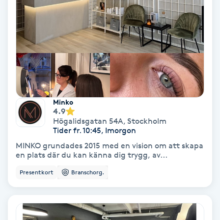
Färgning
Föning
G
Gel naglar
Minko
Gelenaglar
4.9
Högalidsgatan 54A
,
Stockholm
Tider fr. 10:45, Imorgon
Gellack
MINKO grundades 2015 med en vision om att skapa
en plats där du kan känna dig trygg, av...
Gellack med förstärkning
Presentkort
Branschorg.
Gravidmassage
Gravidyoga