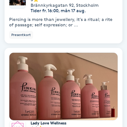
Brännkyrkagatan 92
,
Stockholm
Tider fr. 16:00, mån 17 aug.
Nagelförlängning akryl
Piercing is more than jewellery, it’s a ritual; a rite
of passage; self expression; or ...
Nagelförlängning gelé
Presentkort
Nagelförlängning glasfiber
Nagelförlängning silke
Nagelförstärkning
Nagelklippning
Nagelsvamp
Lady Love Wellness
Nageltrång