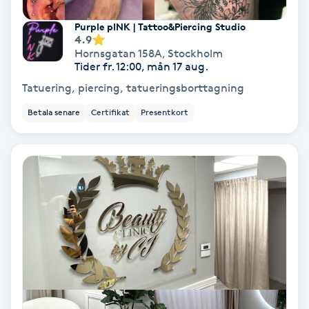
Samtalsterapi
Purple pINK | Tattoo&Piercing Studio
4.9
Hornsgatan 158A
,
Stockholm
Senioryoga
Tider fr. 12:00, mån 17 aug.
Tatuering, piercing, tatueringsborttagning
Shiatsu
Betala senare
Certifikat
Presentkort
Singelfransar
Sjukgymnastik
Skalpmassage
Skinbooster
Sklerosering