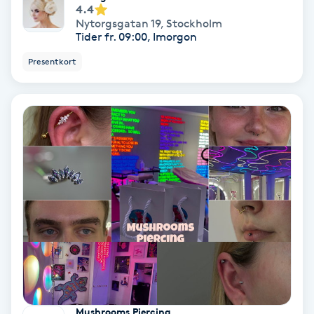
4.4
Osteopati
Nytorgsgatan 19
,
Stockholm
P
Tider fr. 09:00, Imorgon
Presentkort
Paraffinbehandling
Pedikyr
Pensionärklippning
Permanent
Permanent hårborttagning
Permanent ögonbrynsmakeup
Personal shopper
Mushrooms Piercing