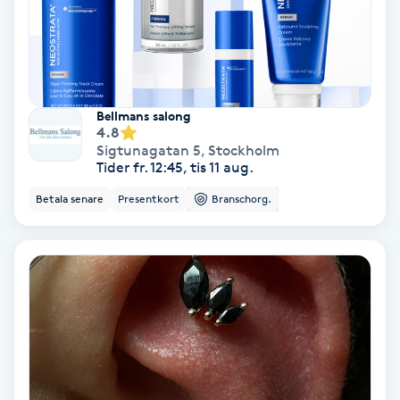
Svettbehandling
T
Tuina-massage
Bellmans salong
4.8
Sigtunagatan 5
,
Stockholm
Taktil massage
Tider fr. 12:45, tis 11 aug.
Betala senare
Presentkort
Branschorg.
Tandblekning
Tandläkare
Tatuering
Tatueringsborttagning