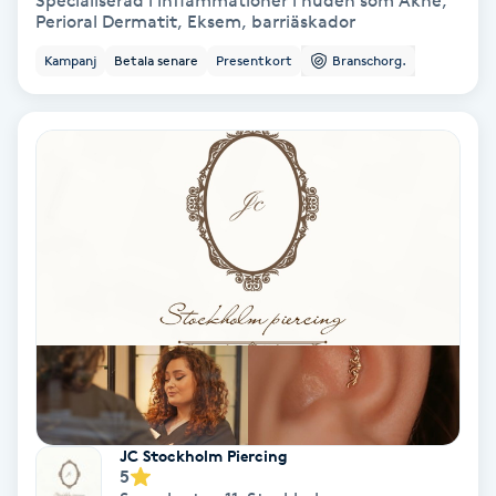
Specialiserad i inflammationer i huden som Akne,
Perioral Dermatit, Eksem, barriäskador
Bottenfärg
Kampanj
Betala senare
Presentkort
Branschorg.
Brynformning
Brynfärgning
Brynplockning
Bröllopsuppsättning
C
Celluliter
Coachning
JC Stockholm Piercing
5