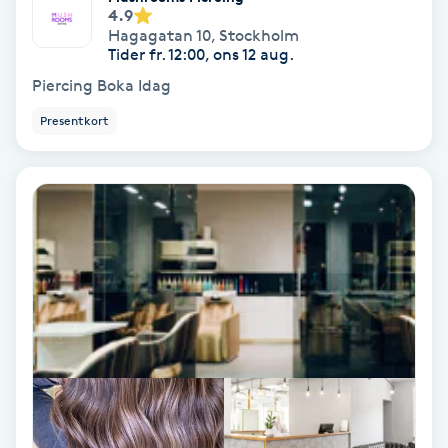
4.9
Hagagatan 10
,
Stockholm
Personlig tränare
Tider fr. 12:00, ons 12 aug.
Piercing Boka Idag
Picolaser
Presentkort
Piercing
Pigmentbehandling
Pigmentfläckar
Plastikkirurgi
Powder brows
Power Yoga