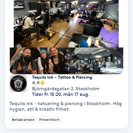
Gruppträning
Gua Sha-massage
H
Hatha Yoga
Headspa
Tequila Ink - Tattoo & Piercing
4.9
Björngårdsgatan 2
,
Stockholm
Healing
Tider fr. 15:20, mån 17 aug.
Tequila Ink – tatuering & piercing i Stockholm. Hög
Herrklippning
hygien, stil & kreativ frihet.
Betala senare
Presentkort
HIFU