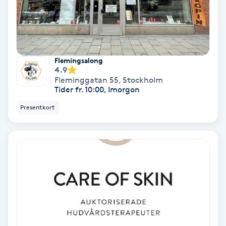
Tvätt & Fön
V
Vaccination
Flemingsalong
4.9
Vampyrbehandling
Fleminggatan 55
,
Stockholm
Tider fr. 10:00, Imorgon
Vaxning
Presentkort
Vaxning brasiliansk
Veterinär
Vibrationsmassage
Vinyasa Yoga