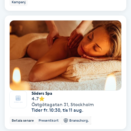
Kampanj
Hypnos
Hårborttagning
Hårbottenbehandling
Hårförlängning
Hårvård
Hälsa
Söders Spa
4.7
Hälsprickor
Östgötagatan 31
,
Stockholm
Tider fr. 10:30, tis 11 aug.
I
Betala senare
Presentkort
Branschorg.
Idrottsmassage