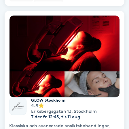
Koppningsmassage
Kosmetisk tatuering
Kostrådgivning
Kroppsinpackning
Kroppspeeling
Käkledsbehandling
GLOW Stockholm
4.9
Kärlbehandling
Eriksbergsgatan 13
,
Stockholm
L
Tider fr. 12:45, tis 11 aug.
Klassiska och avancerade ansiktsbehandlingar,