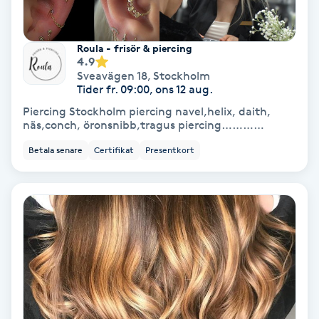
Fotmassage
Roula - frisör & piercing
Fotsvamp
4.9
Sveavägen 18
,
Stockholm
Tider fr. 09:00, ons 12 aug.
Fotvård
Piercing Stockholm piercing navel,helix, daith,
näs,conch, öronsnibb,tragus piercing…………
Fransar
Betala senare
Certifikat
Presentkort
Fransborttagning
Fransfärgning
Fransförlängning
Fransförlängning Megavolym