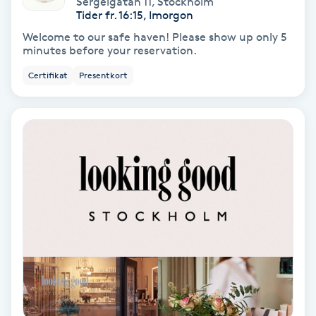
Sergelgatan 11
,
Stockholm
Color correction
Tider fr. 16:15, Imorgon
Welcome to our safe haven! Please show up only 5
Cryoterapi
minutes before your reservation.
D
Certifikat
Presentkort
Damklippning
Dermapen
Diamantslipning
E
Enzympeeling
Extensions