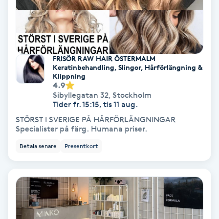
Fransförlängning Volym
Fransk manikyr
FRISÖR RAW HAIR ÖSTERMALM
Keratinbehandling, Slingor, Hårförlängning &
Fransrengöring
Klippning
4.9
Sibyllegatan 32
,
Stockholm
Frekvensterapi
Tider fr. 15:15, tis 11 aug.
STÖRST I SVERIGE PÅ HÅRFÖRLÄNGNINGAR
Friskvård
Specialister på färg. Humana priser.
Betala senare
Presentkort
Friskvårdsmassage
Frisör
Funktionsanalys