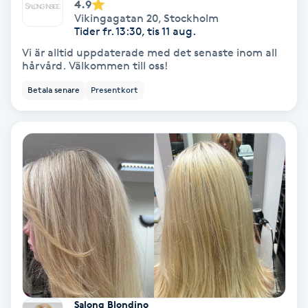
4.9
Olaplex
Vikingagatan 20
,
Stockholm
Tider fr. 13:30, tis 11 aug.
Olaplexbehandling
Vi är alltid uppdaterade med det senaste inom all
hårvård. Välkommen till oss!
Ombre
Betala senare
Presentkort
Ombre brows
Ombre naglar
Optiker
Ortobionomi
Ortopedi
Salong Blondino