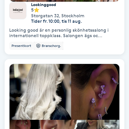
Extensions borttagning
Lookinggood
5
Storgatan 32
,
Stockholm
Eyeliner-tatuering
Tider fr. 10:00, tis 11 aug.
F
Looking good är en personlig skönhetssalong i
internationell toppklass. Salongen ägs oc...
Face framing
Presentkort
Branschorg.
Faceliftmassage
Fet hårbotten
Fettreducering
Fibromassage
Fillers