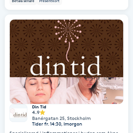
Betala senare
Presentkort
Ansiktsbehandling djuprengörande
B
Babylights
Balayage
Bambumassage
Barber
Barnklippning
Din Tid
4.9
BIAB
Banérgatan 25
,
Stockholm
Tider fr. 14:30, Imorgon
Blowout