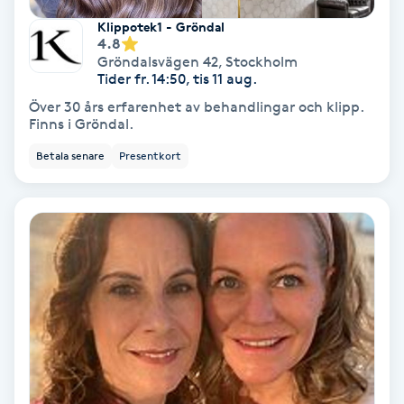
Klippotek1 - Gröndal
PRP (Platelet Rich Plasma)
4.8
Gröndalsvägen 42
,
Stockholm
Tider fr. 14:50, tis 11 aug.
PRX-T33
Över 30 års erfarenhet av behandlingar och klipp.
Finns i Gröndal.
Psoriasis
Betala senare
Presentkort
PT
R
Radiofrekvens
Rakning
Reflexologi