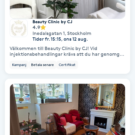
Skoinlägg
Beauty Clinic by CJ
4.9
Skägg
Inedalsgatan 1
,
Stockholm
Tider fr. 15:15, ons 12 aug.
Skäggfärgning
Välkommen till Beauty Clinic by CJ! Vid
injektionsbehandlingar krävs att du har genomg...
Skäggklippning
Kampanj
Betala senare
Certifikat
Skäggtrimmning
Skönhet
Slingor
Sockring