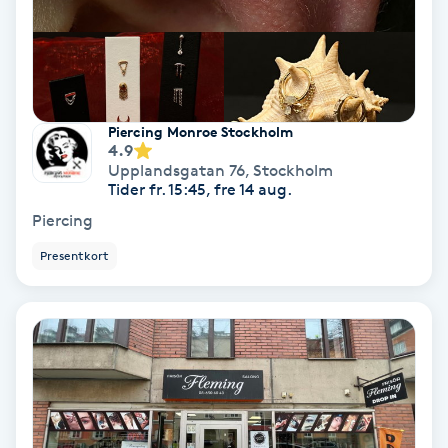
Terapi
Thaimassage
Toning
Piercing Monroe Stockholm
4.9
Upplandsgatan 76
,
Stockholm
Torr hårbotten
Tider fr. 15:45, fre 14 aug.
Piercing
Torrborstning
Presentkort
Triggerpunktsmassage
Trådning
Träning