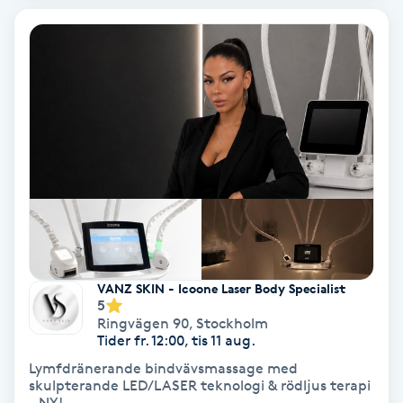
IPL
IPL hårborttagning
IR-massage
J
Japansk massage
K
K18
VANZ SKIN - Icoone Laser Body Specialist
5
Ringvägen 90
,
Stockholm
Katun fransar
Tider fr. 12:00, tis 11 aug.
Lymfdränerande bindvävsmassage med
Kemisk peeling
skulpterande LED/LASER teknologi & rödljus terapi
- NY!