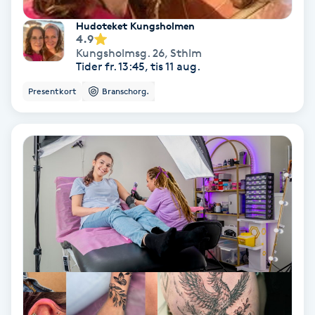
Regndroppsmassage
Hudoteket Kungsholmen
4.9
Reiki
Kungsholmsg. 26
,
Sthlm
Tider fr. 13:45, tis 11 aug.
Reikihealing
Presentkort
Branschorg.
Reiki massage
Restorative Yoga
Rosacea
Rosenmetoden
Ryggmassage
S