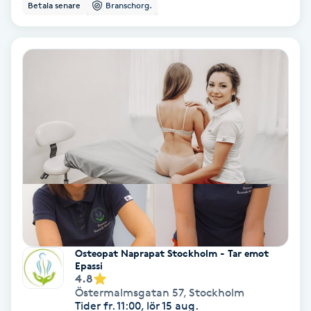
Betala senare
Branschorg.
Färgning
Föning
G
Gel naglar
Gelenaglar
Gellack
Gellack med förstärkning
Osteopat Naprapat Stockholm - Tar emot
Epassi
Gravidmassage
4.8
Östermalmsgatan 57
,
Stockholm
Tider fr. 11:00, lör 15 aug.
Gravidyoga