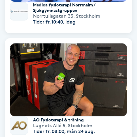
Lymfmassage
Medicalfysioterapi Norrmalm /
Sjukgymnastgruppen
Norrtullsgatan 33
,
Stockholm
Läpptatuering
Tider fr. 10:40, Idag
M
Makeup
Manikyr & Pedikyr
Massage
Medial vägledning
Medicinsk massage
AO Fysioterapi & träning
Lugnets Allé 5
,
Stockholm
Meditation
Tider fr. 08:00, mån 24 aug.