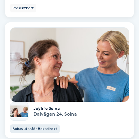
Presentkort
Personlig tränare
Picolaser
Piercing
Pigmentbehandling
Pigmentfläckar
Plastikkirurgi
Joylife Solna
Dalvägen 24
,
Solna
Powder brows
Bokas utanför Bokadirekt
Power Yoga