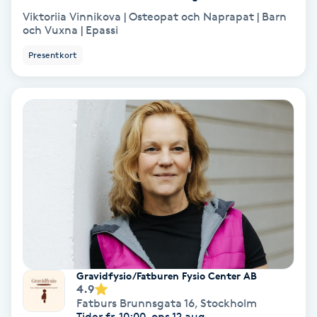
Viktoriia Vinnikova | Osteopat och Naprapat | Barn
och Vuxna | Epassi
Gruppträning
Presentkort
Gua Sha-massage
H
Hatha Yoga
Headspa
Healing
Herrklippning
Gravidfysio/Fatburen Fysio Center AB
4.9
HIFU
Fatburs Brunnsgata 16
,
Stockholm
Tider fr. 10:00, ons 12 aug.