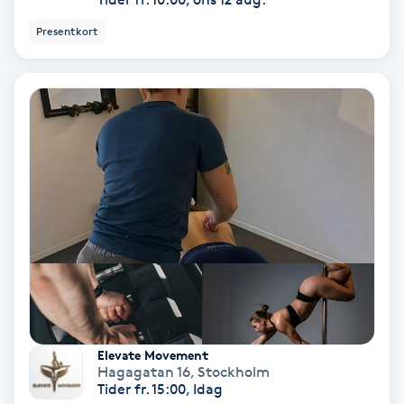
Hollywood Peel
Presentkort
Hot Stone Massage
Hot yoga
Hudföryngring
Huduppstramning
Hudvård
Hyaluronsyra
Elevate Movement
Hyperhidros
Hagagatan 16
,
Stockholm
Tider fr. 15:00, Idag