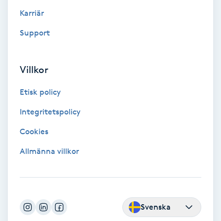
Karriär
Skoinlägg
Support
Skägg
Villkor
Skäggfärgning
Etisk policy
Skäggklippning
Integritetspolicy
Skäggtrimmning
Cookies
Allmänna villkor
Skönhet
Slingor
Svenska
Sockring