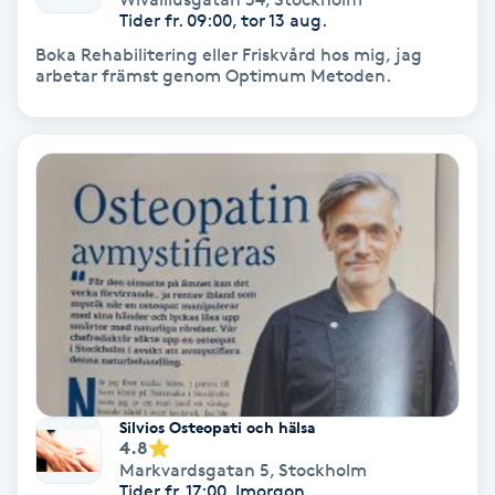
Tider fr. 09:00, tor 13 aug.
Koppningsmassage
Boka Rehabilitering eller Friskvård hos mig, jag
arbetar främst genom Optimum Metoden.
Kosmetisk tatuering
Kostrådgivning
Kroppsinpackning
Kroppspeeling
Käkledsbehandling
Kärlbehandling
Silvios Osteopati och hälsa
L
4.8
Markvardsgatan 5
,
Stockholm
Tider fr. 17:00, Imorgon