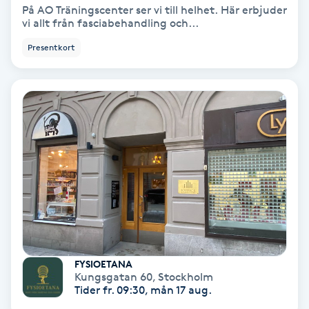
På AO Träningscenter ser vi till helhet. Här erbjuder
Medium
vi allt från fasciabehandling och...
Presentkort
Megavolymfransar
Melasma
Mesoterapi
MicroPen
Microshading
Mixfransar
FYSIOETANA
N
Kungsgatan 60
,
Stockholm
Tider fr. 09:30, mån 17 aug.
Nagelförlängning