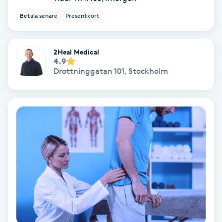
Laserbehandling
Betala senare
Presentkort
Lashlift Keratin
2Heal Medical
LED-ljusterapi
4.9
Drottninggatan 101
,
Stockholm
Liktornar
LPG
LPG-behandling
LPG-massage
Luggklippning