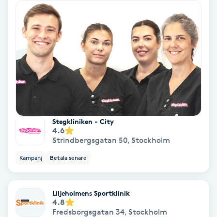
Osteopati
P
Paraffinbehandling
Pedikyr
Pensionärklippning
Stegkliniken - City
Permanent
4.6
Strindbergsgatan 50
,
Stockholm
Permanent hårborttagning
Kampanj
Betala senare
Permanent ögonbrynsmakeup
Liljeholmens Sportklinik
4.8
Personal shopper
Fredsborgsgatan 34
,
Stockholm