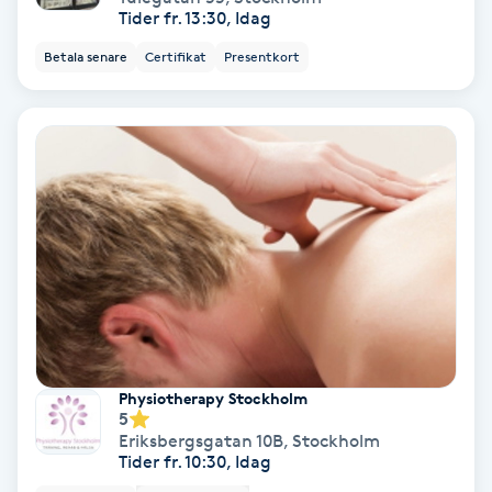
Tider fr. 13:30, Idag
Fransförlängning Volym
Betala senare
Certifikat
Presentkort
Fransk manikyr
Fransrengöring
Frekvensterapi
Friskvård
Friskvårdsmassage
Frisör
Physiotherapy Stockholm
5
Eriksbergsgatan 10B
,
Stockholm
Funktionsanalys
Tider fr. 10:30, Idag