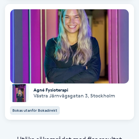
PRP (Platelet Rich Plasma)
PRX-T33
Psoriasis
PT
R
Agné Fysioterapi
Radiofrekvens
Västra Järnvägsgatan 3
,
Stockholm
Rakning
Bokas utanför Bokadirekt
Reflexologi
Utöka sökområdet med fler resultat