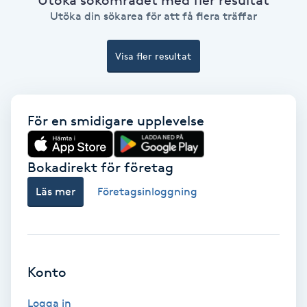
Regndroppsmassage
Utöka din sökarea för att få flera träffar
Reiki
Visa fler resultat
Reikihealing
För en smidigare upplevelse
Reiki massage
Restorative Yoga
Bokadirekt för företag
Läs mer
Företagsinloggning
Rosacea
Rosenmetoden
Konto
Ryggmassage
S
Logga in