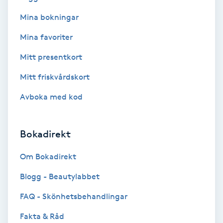
Mina bokningar
Samtalsterapi
Mina favoriter
Senioryoga
Mitt presentkort
Shiatsu
Mitt friskvårdskort
Avboka med kod
Singelfransar
Sjukgymnastik
Bokadirekt
Om Bokadirekt
Skalpmassage
Blogg - Beautylabbet
Skinbooster
FAQ - Skönhetsbehandlingar
Sklerosering
Fakta & Råd