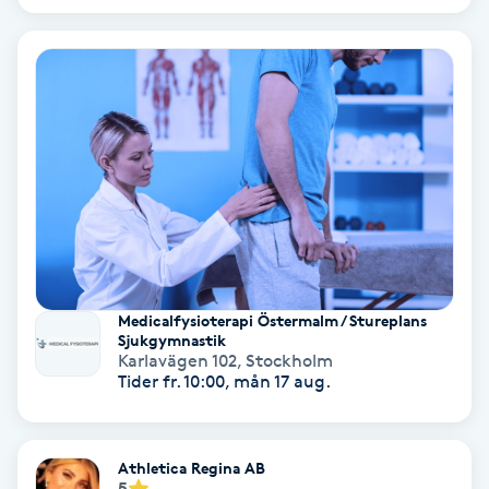
Nagelförlängning akryl
Nagelförlängning gelé
Nagelförlängning glasfiber
Nagelförlängning silke
Nagelförstärkning
Medicalfysioterapi Östermalm / Stureplans
Sjukgymnastik
Karlavägen 102
,
Stockholm
Nagelklippning
Tider fr. 10:00, mån 17 aug.
Nagelsvamp
Athletica Regina AB
Nageltrång
5