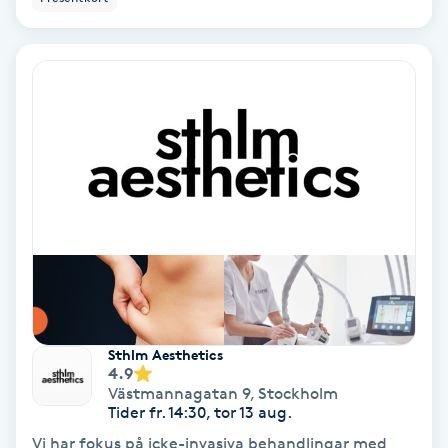
Extensions borttagning
Eyeliner-tatuering
F
Face framing
Faceliftmassage
Fet hårbotten
Fettreducering
Sthlm Aesthetics
Fibromassage
4.9
Västmannagatan 9
,
Stockholm
Tider fr. 14:30, tor 13 aug.
Fillers
Vi har fokus på icke-invasiva behandlingar med