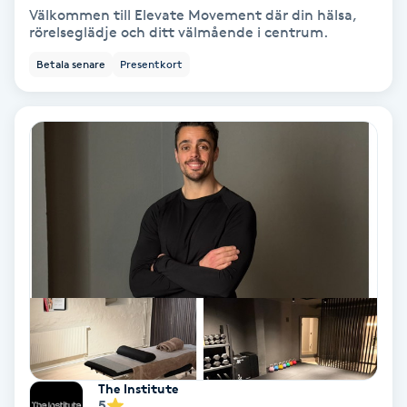
Välkommen till Elevate Movement där din hälsa,
Hypnos
rörelseglädje och ditt välmående i centrum.
Betala senare
Presentkort
Hårborttagning
Hårbottenbehandling
Hårförlängning
Hårvård
Hälsa
Hälsprickor
I
The Institute
Idrottsmassage
5