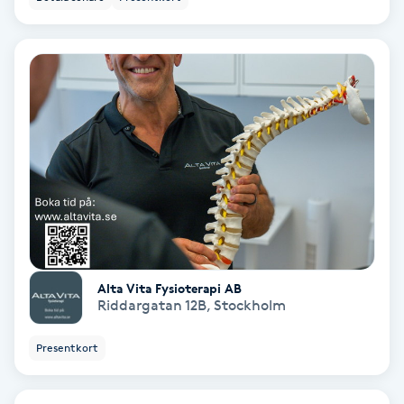
Olaplex
Olaplexbehandling
Ombre
Ombre brows
Ombre naglar
Optiker
Alta Vita Fysioterapi AB
Riddargatan 12B
,
Stockholm
Ortobionomi
Presentkort
Ortopedi