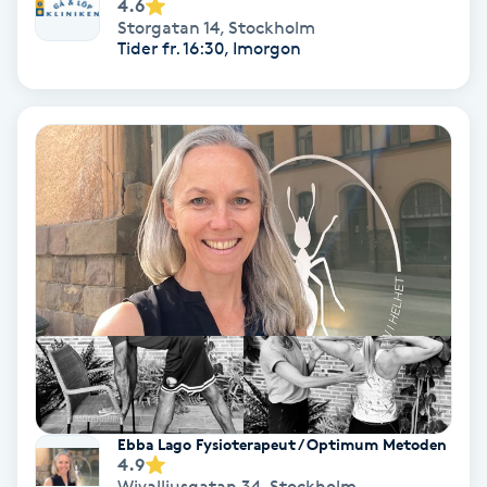
4.6
Storgatan 14
,
Stockholm
Keratinbehandling
Tider fr. 16:30, Imorgon
Kinesiologi
Kinesisk medicin
Kiropraktik
Klangmassage
Klippning
Klippning & Slingor
Ebba Lago Fysioterapeut / Optimum Metoden
4.9
Klippning ungdom
Wivalliusgatan 34
,
Stockholm