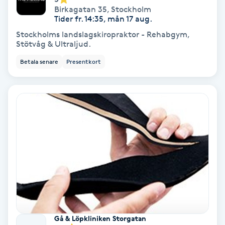
Birkagatan 35
,
Stockholm
Tider fr. 14:35, mån 17 aug.
IPL
Stockholms landslagskiropraktor - Rehabgym,
Stötvåg & Ultraljud.
IPL hårborttagning
Betala senare
Presentkort
IR-massage
J
Japansk massage
K
K18
Katun fransar
Kemisk peeling
Gå & Löpkliniken Storgatan