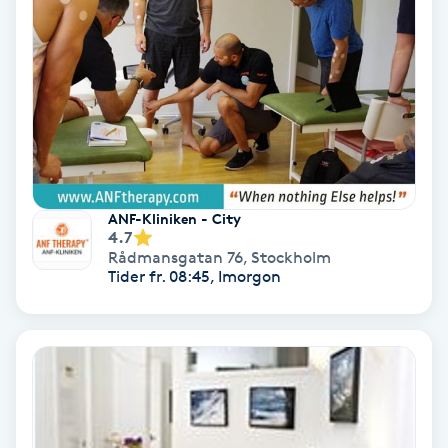
Ansiktsbehandling djuprengörande
B
Babylights
Balayage
Bambumassage
ANF-Kliniken - City
4.7
Rådmansgatan 76
,
Stockholm
Barber
Tider fr. 08:45, Imorgon
Barnklippning
BIAB
Blowout