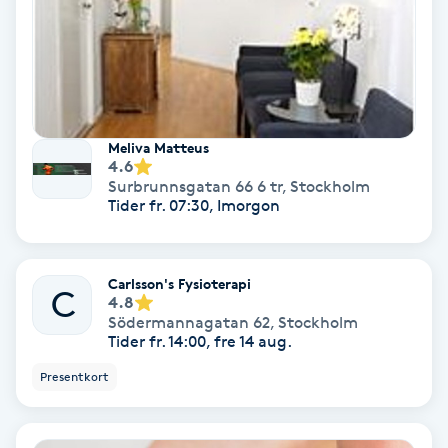
Bottenfärg
Brynformning
Meliva Matteus
Brynfärgning
4.6
Surbrunnsgatan 66 6 tr
,
Stockholm
Tider fr. 07:30, Imorgon
Brynplockning
Bröllopsuppsättning
Carlsson's Fysioterapi
C
C
4.8
Södermannagatan 62
,
Stockholm
Tider fr. 14:00, fre 14 aug.
Celluliter
Presentkort
Coachning