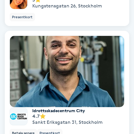
Kungstensgatan 26
,
Stockholm
Nagelvård
Presentkort
Naglar borttagning
Naglar reparation
Naprapati
Navelpiercing
NBE-massage
Idrottsskadecentrum City
4.7
Ny frisyr
Sankt Eriksgatan 31
,
Stockholm
O
Betala senare
Presentkort