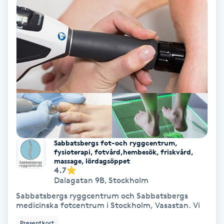
Color correction
Cryoterapi
D
Damklippning
Dermapen
Diamantslipning
Sabbatsbergs fot-och ryggcentrum,
E
fysioterapi, fotvård,hembesök, friskvård,
massage, lördagsöppet
4.7
Enzympeeling
Dalagatan 9B
,
Stockholm
Sabbatsbergs ryggcentrum och Sabbatsbergs
Extensions
medicinska fotcentrum i Stockholm, Vasastan. Vi
Presentkort