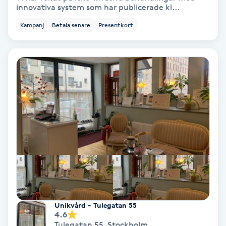
innovativa system som har publicerade kl...
Fotmassage
Kampanj
Betala senare
Presentkort
Fotsvamp
Fotvård
Fransar
Fransborttagning
Fransfärgning
Fransförlängning
Unikvård - Tulegatan 55
Fransförlängning Megavolym
4.6
Tulegatan 55
,
Stockholm