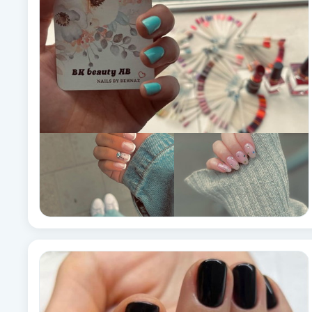
Babylights
Balayage
Bambumassage
Barber
Barnklippning
BIAB
Blowout
Bottenfärg