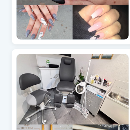
Fransk manikyr
Fransrengöring
Frekvensterapi
Friskvård
Friskvårdsmassage
Frisör
Funktionsanalys
Färgning