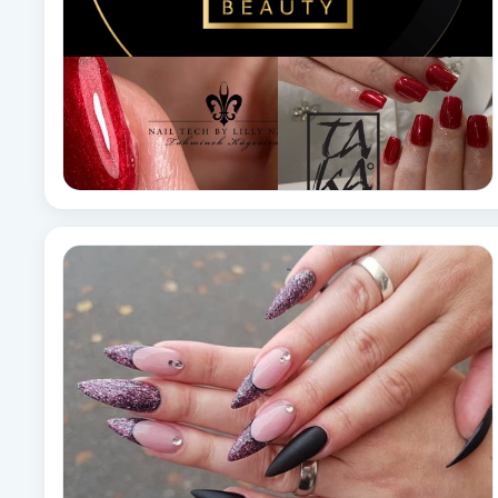
Fotsvamp
Fotvård
Fransar
Fransborttagning
Fransfärgning
Fransförlängning
Fransförlängning Megavolym
Fransförlängning Volym