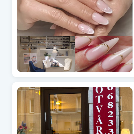
Cryoterapi
D
Damklippning
Dermapen
Diamantslipning
E
Enzympeeling
Extensions
Extensions borttagning