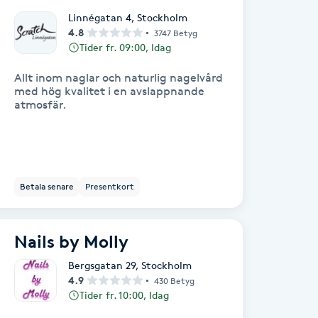
Linnégatan 4
,
Stockholm
4.8
3747 Betyg
Tider fr. 09:00, Idag
Allt inom naglar och naturlig nagelvård
med hög kvalitet i en avslappnande
atmosfär.
Betala senare
Presentkort
Nails by Molly
Bergsgatan 29
,
Stockholm
4.9
430 Betyg
Tider fr. 10:00, Idag