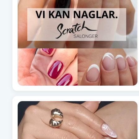
Brynformning
Brynfärgning
Brynplockning
Bröllopsuppsättning
C
Celluliter
Coachning
Color correction