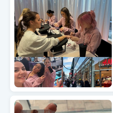
Alternativmedicin
Andningsmassage
Ansiktslyft utan kirurgi
Aromamassage
Ashtanga Yoga
Ayurveda
Ayurvedisk Massage
Ansiktsbehandling djuprengörande
B