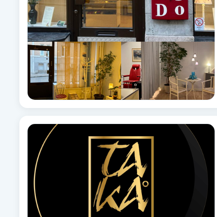
Eyeliner-tatuering
F
Face framing
Faceliftmassage
Fet hårbotten
Fettreducering
Fibromassage
Fillers
Fotmassage