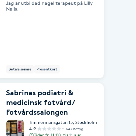
Jag är utbildad nagel terapeut på Lilly
Nails.
Betala senare
Presentkort
Sabrinas podiatri &
medicinsk fotvård /
Fotvårdssalongen
Timmermansgatan 15
,
Stockholm
4.9
643 Betyg
Tider fr. 11:00, tis 11 aug.