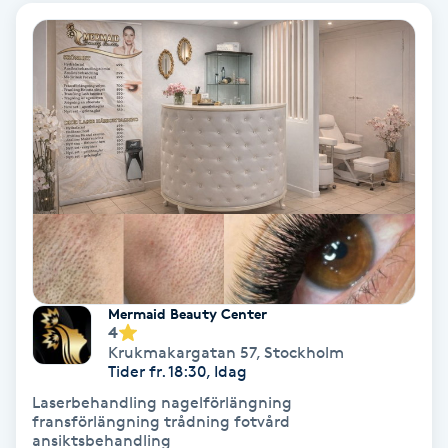
Olaplex
Olaplexbehandling
Ombre
Ombre brows
Ombre naglar
Optiker
Mermaid Beauty Center
4
Krukmakargatan 57
,
Stockholm
Ortobionomi
Tider fr. 18:30, Idag
Laserbehandling nagelförlängning
Ortopedi
fransförlängning trådning fotvård
ansiktsbehandling