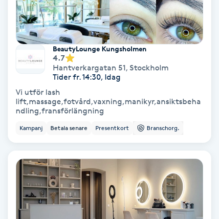
Fransförlängning Volym
Fransk manikyr
BeautyLounge Kungsholmen
4.7
Hantverkargatan 51
,
Stockholm
Fransrengöring
Tider fr. 14:30, Idag
Vi utför lash
Frekvensterapi
lift,massage,fotvård,vaxning,manikyr,ansiktsbeha
ndling,fransförlängning
Friskvård
Kampanj
Betala senare
Presentkort
Branschorg.
Friskvårdsmassage
Frisör
Funktionsanalys