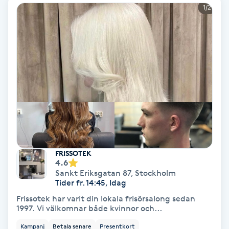
Volymfransar
Vårtor
Y
Yin Yoga
Yoga
Yoga Nidra
FRISSOTEK
4.6
Yogamassage
Sankt Eriksgatan 87
,
Stockholm
Tider fr. 14:45, Idag
Z
Frissotek har varit din lokala frisörsalong sedan
1997. Vi välkomnar både kvinnor och...
Zonterapi
Kampanj
Betala senare
Presentkort