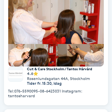
Tvätt & Fön
V
Vaccination
Vampyrbehandling
Vaxning
Vaxning brasiliansk
Cut & Care Stockholm / Tantos Hårvård
4.6
Veterinär
Rosenlundsgatan 44A
,
Stockholm
Tider fr. 15:30, Idag
Vibrationsmassage
Tel:076-5590095-08-6423031 Instagram:
tantosharvard
Vinyasa Yoga