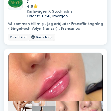
7
4.8
PRP (Platelet Rich Plasma)
Karlavägen 7
,
Stockholm
Tider fr. 11:30, Imorgon
Välkommen till mig , jag erbjuder Fransförlängning
PRX-T33
( Singel-och Volymfransar) , Fransar oc
Presentkort
Branschorg.
Psoriasis
PT
R
Radiofrekvens
Rakning
Reflexologi