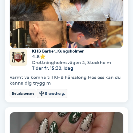
Svettbehandling
T
Tuina-massage
Taktil massage
KHB Barber_Kungsholmen
4.8
Drottningholmsvägen 3
,
Stockholm
Tandblekning
Tider fr. 15:30, Idag
Varmt välkomna till KHB hårsalong Hos oss kan du
känna dig trygg m
Tandläkare
Betala senare
Branschorg.
Tatuering
Tatueringsborttagning