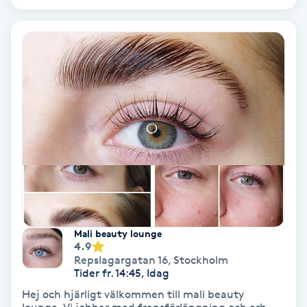
Ansiktsbehandling djuprengörande
B
Babylights
Balayage
Bambumassage
Barber
Barnklippning
Mali beauty lounge
4.9
BIAB
Repslagargatan 16
,
Stockholm
Tider fr. 14:45, Idag
Hej och hjärligt välkommen till mali beauty
Blowout