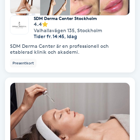
Regndroppsmassage
SDM Derma Center Stockholm
Reiki
4.4
Valhallavägen 135
,
Stockholm
Tider fr. 14:45, Idag
Reikihealing
SDM Derma Center är en professionell och
etablerad klinik och akademi.
Reiki massage
Presentkort
Restorative Yoga
Rosacea
Rosenmetoden
Ryggmassage
S