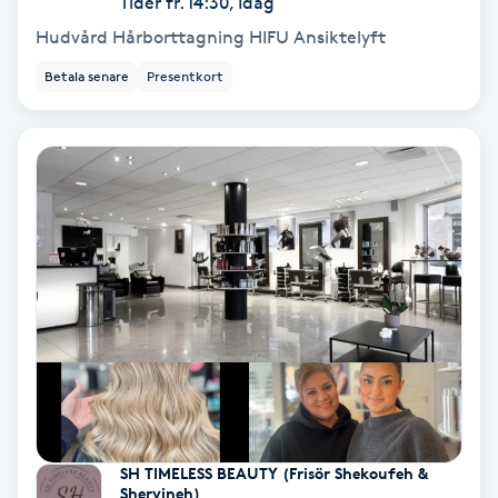
Tider fr. 14:30, Idag
Color correction
Hudvård Hårborttagning HIFU Ansiktelyft
Cryoterapi
Betala senare
Presentkort
D
Damklippning
Dermapen
Diamantslipning
E
Enzympeeling
Extensions
SH TIMELESS BEAUTY (Frisör Shekoufeh &
Shervineh)