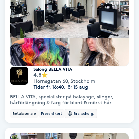
Gruppträning
Gua Sha-massage
H
Hatha Yoga
Salong BELLA VITA
4.8
Headspa
Hornsgatan 60
,
Stockholm
Tider fr. 16:40, lör 15 aug.
Healing
BELLA VITA, specialister på balayage, slingor,
hårförlängning & färg för blont & mörkt hår
Herrklippning
Betala senare
Presentkort
Branschorg.
HIFU