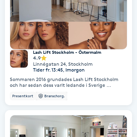
Färgning
Föning
G
Gel naglar
Lash Lift Stockholm - Östermalm
4.9
Linnégatan 24
,
Stockholm
Gelenaglar
Tider fr. 13:45, Imorgon
Sommaren 2016 grundades Lash Lift Stockholm
Gellack
och har sedan dess varit ledande i Sverige ...
Presentkort
Branschorg.
Gellack med förstärkning
Gravidmassage
Gravidyoga