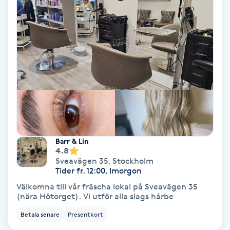
Hollywood Peel
Hot Stone Massage
Hot yoga
Hudföryngring
Huduppstramning
Barr & Lin
4.8
Hudvård
Sveavägen 35
,
Stockholm
Tider fr. 12:00, Imorgon
Hyaluronsyra
Välkomna till vår fräscha lokal på Sveavägen 35
(nära Hötorget). Vi utför alla slags hårbe
Hyperhidros
Betala senare
Presentkort