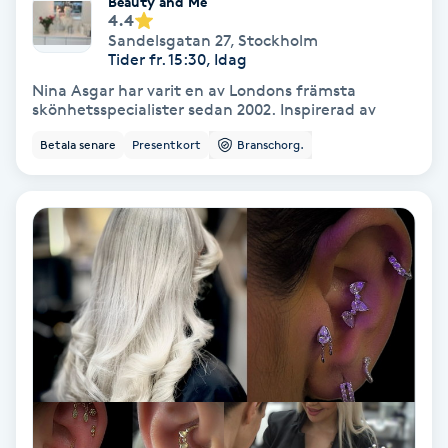
Beauty and Me
4.4
Koppningsmassage
Sandelsgatan 27
,
Stockholm
Tider fr. 15:30, Idag
Nina Asgar har varit en av Londons främsta
Kosmetisk tatuering
skönhetsspecialister sedan 2002. Inspirerad av
Betala senare
Presentkort
Branschorg.
Kostrådgivning
Kroppsinpackning
Kroppspeeling
Käkledsbehandling
Kärlbehandling
L