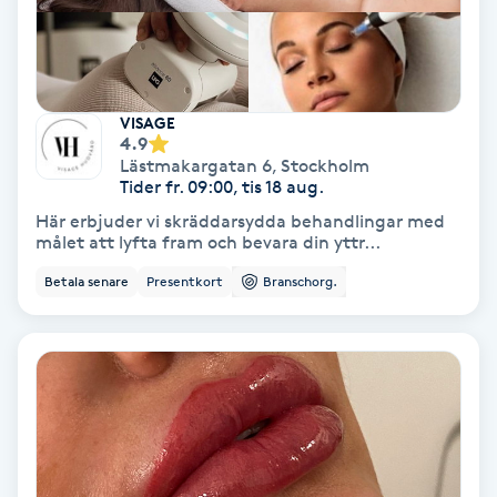
Samtalsterapi
Senioryoga
VISAGE
4.9
Shiatsu
Lästmakargatan 6
,
Stockholm
Tider fr. 09:00, tis 18 aug.
Här erbjuder vi skräddarsydda behandlingar med
Singelfransar
målet att lyfta fram och bevara din yttr...
Betala senare
Presentkort
Branschorg.
Sjukgymnastik
Skalpmassage
Skinbooster
Sklerosering