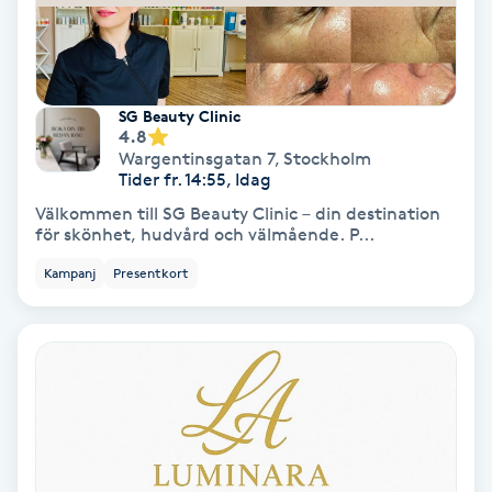
Lymfmassage
Läpptatuering
M
SG Beauty Clinic
4.8
Makeup
Wargentinsgatan 7
,
Stockholm
Tider fr. 14:55, Idag
Välkommen till SG Beauty Clinic – din destination
Manikyr & Pedikyr
för skönhet, hudvård och välmående. P...
Kampanj
Presentkort
Massage
Medial vägledning
Medicinsk massage
Meditation