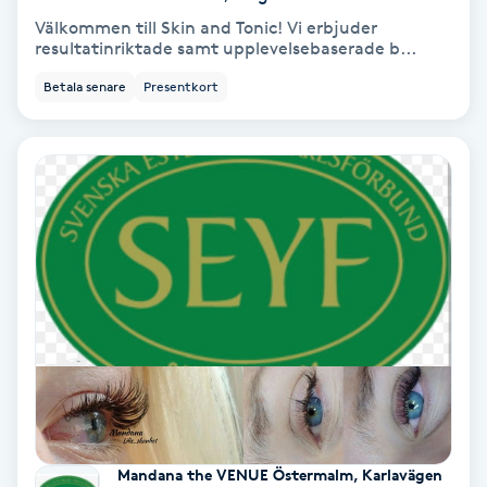
Välkommen till Skin and Tonic! Vi erbjuder
Personlig tränare
resultatinriktade samt upplevelsebaserade b...
Betala senare
Presentkort
Picolaser
Piercing
Pigmentbehandling
Pigmentfläckar
Plastikkirurgi
Powder brows
Power Yoga
Mandana the VENUE Östermalm, Karlavägen