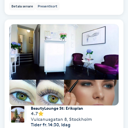
Betala senare
Presentkort
IPL
IPL hårborttagning
IR-massage
J
Japansk massage
K
K18
Katun fransar
BeautyLounge St: Eriksplan
4.7
Vulcanusgatan 8
,
Stockholm
Kemisk peeling
Tider fr. 14:30, Idag