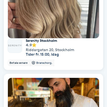
Spa
Spa manikyr & pedikyr
Spa-manikyr
Serenity Stockholm
4.9
Spa-pedikyr
Riddargatan 20
,
Stockholm
Tider fr. 15:00, Idag
Spraytan
Betala senare
Branschorg.
Stylist
Sugaring
Svensk massage