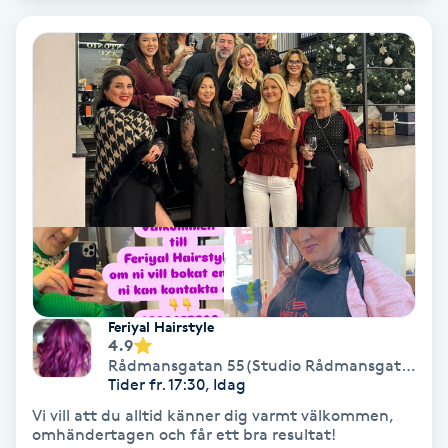
Hypnos
Hårborttagning
Hårbottenbehandling
Hårförlängning
Hårvård
Hälsa
Feriyal Hairstyle
4.9
Hälsprickor
Rådmansgatan 55(Studio Rådmansgatan 55)
Tider fr. 17:30, Idag
I
Vi vill att du alltid känner dig varmt välkommen,
omhändertagen och får ett bra resultat!
Idrottsmassage