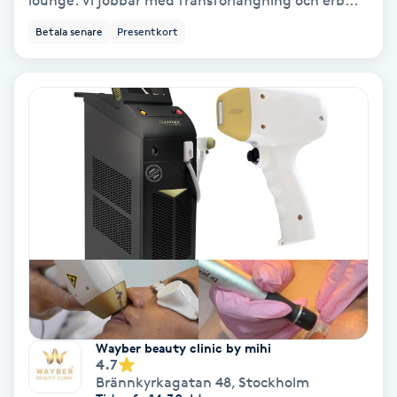
lounge. Vi jobbar med fransförlängning och erb...
Betala senare
Presentkort
Bottenfärg
Brynformning
Brynfärgning
Brynplockning
Bröllopsuppsättning
C
Celluliter
Wayber beauty clinic by mihi
Coachning
4.7
Brännkyrkagatan 48
,
Stockholm