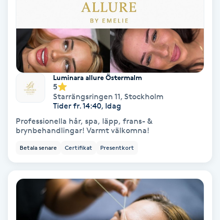
Medium
Megavolymfransar
Melasma
Luminara allure Östermalm
5
Mesoterapi
Starrängsringen 11
,
Stockholm
Tider fr. 14:40, Idag
Professionella hår, spa, läpp, frans- &
MicroPen
brynbehandlingar! Varmt välkomna!
Betala senare
Certifikat
Presentkort
Microshading
Mixfransar
N
Nagelförlängning