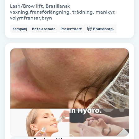
Lash/Brow lift, Brasiliansk
Keratinbehandling
vaxning,fransförlängning, trådning, manikyr,
volymfransar,bryn
Kinesiologi
Kampanj
Betala senare
Presentkort
Branschorg.
Kinesisk medicin
Kiropraktik
Klangmassage
Klippning
Klippning & Slingor
Klippning ungdom