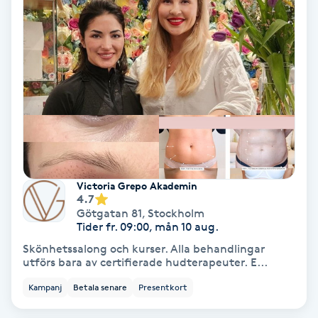
Nagelvård
Naglar borttagning
Naglar reparation
Naprapati
Victoria Grepo Akademin
Navelpiercing
4.7
Götgatan 81
,
Stockholm
Tider fr. 09:00, mån 10 aug.
NBE-massage
Skönhetssalong och kurser. Alla behandlingar
utförs bara av certifierade hudterapeuter. E...
Ny frisyr
Kampanj
Betala senare
Presentkort
O