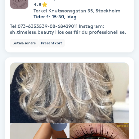
Extensions borttagning
4.8
Torkel Knutssonsgatan 35
,
Stockholm
Tider fr. 15:30, Idag
Eyeliner-tatuering
Tel:073-6353539-08-68429011 Instagram:
F
sh.timeless.beauty Hos oss får du professionell se.
Face framing
Betala senare
Presentkort
Faceliftmassage
Fet hårbotten
Fettreducering
Fibromassage
Fillers