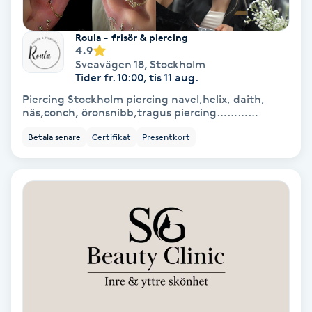
Laserbehandling
Roula - frisör & piercing
Lashlift Keratin
4.9
Sveavägen 18
,
Stockholm
Tider fr. 10:00, tis 11 aug.
LED-ljusterapi
Piercing Stockholm piercing navel,helix, daith,
näs,conch, öronsnibb,tragus piercing…………
Liktornar
Betala senare
Certifikat
Presentkort
LPG
LPG-behandling
LPG-massage
Luggklippning