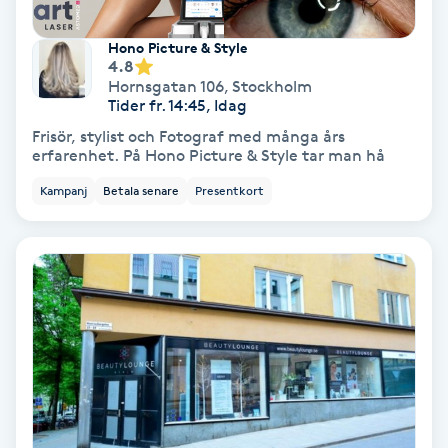
Fotmassage
Hono Picture & Style
4.8
Fotsvamp
Hornsgatan 106
,
Stockholm
Tider fr. 14:45, Idag
Frisör, stylist och Fotograf med många års
Fotvård
erfarenhet. På Hono Picture & Style tar man hå
Kampanj
Betala senare
Presentkort
Fransar
Fransborttagning
Fransfärgning
Fransförlängning
Fransförlängning Megavolym