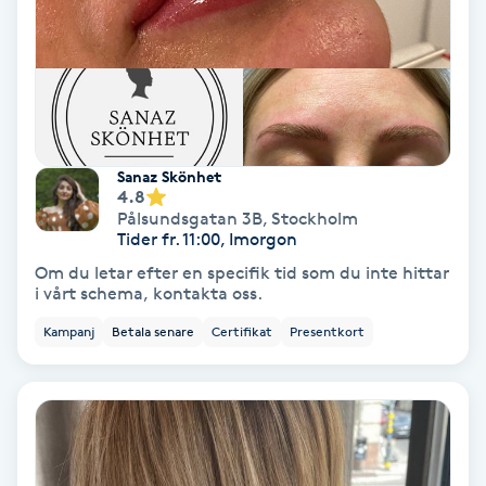
Skoinlägg
Skägg
Skäggfärgning
Sanaz Skönhet
4.8
Pålsundsgatan 3B
,
Stockholm
Skäggklippning
Tider fr. 11:00, Imorgon
Om du letar efter en specifik tid som du inte hittar
Skäggtrimmning
i vårt schema, kontakta oss.
Kampanj
Betala senare
Certifikat
Presentkort
Skönhet
Slingor
Sockring