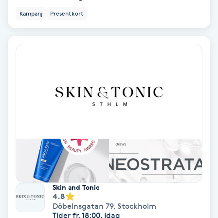
Osteopati
Kampanj
Presentkort
P
Paraffinbehandling
Pedikyr
Pensionärklippning
Permanent
Permanent hårborttagning
Permanent ögonbrynsmakeup
Skin and Tonic
4.8
Döbelnsgatan 79
,
Stockholm
Personal shopper
Tider fr. 18:00, Idag