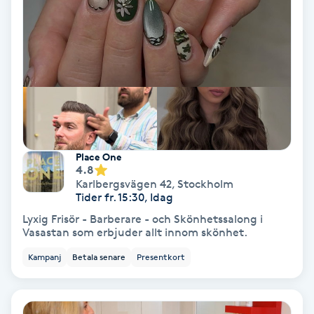
Terapi
Thaimassage
Toning
Torr hårbotten
Place One
Torrborstning
4.8
Karlbergsvägen 42
,
Stockholm
Tider fr. 15:30, Idag
Triggerpunktsmassage
Lyxig Frisör - Barberare - och Skönhetssalong i
Vasastan som erbjuder allt innom skönhet.
Trådning
Kampanj
Betala senare
Presentkort
Träning