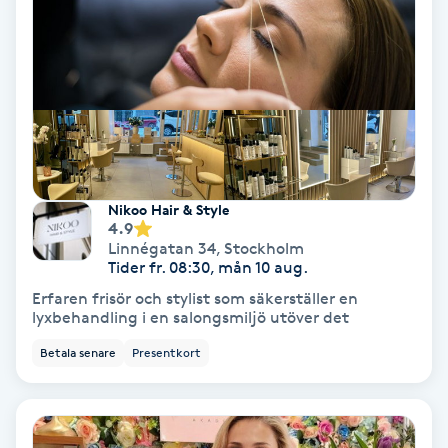
Nagelförlängning akryl
Nagelförlängning gelé
Nagelförlängning glasfiber
Nikoo Hair & Style
Nagelförlängning silke
4.9
Linnégatan 34
,
Stockholm
Tider fr. 08:30, mån 10 aug.
Nagelförstärkning
Erfaren frisör och stylist som säkerställer en
lyxbehandling i en salongsmiljö utöver det
Nagelklippning
Betala senare
Presentkort
Nagelsvamp
Nageltrång