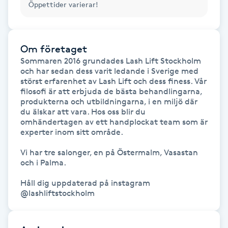
Öppettider varierar!
M
Makeup
Om företaget
Sommaren 2016 grundades Lash Lift Stockholm 
Manikyr & Pedikyr
och har sedan dess varit ledande i Sverige med 
störst erfarenhet av Lash Lift och dess finess. Vår 
filosofi är att erbjuda de bästa behandlingarna, 
Massage
produkterna och utbildningarna, i en miljö där 
du älskar att vara. Hos oss blir du 
omhändertagen av ett handplockat team som är 
Medial vägledning
experter inom sitt område.

Vi har tre salonger, en på Östermalm, Vasastan 
Medicinsk massage
och i Palma.

Meditation
Håll dig uppdaterad på instagram 
@lashliftstockholm
Medium