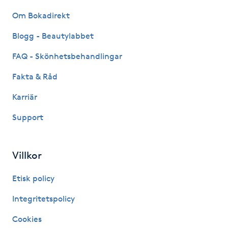
Om Bokadirekt
Naglar borttagning
Blogg - Beautylabbet
Naglar reparation
FAQ - Skönhetsbehandlingar
Fakta & Råd
Naprapati
Karriär
Navelpiercing
Support
NBE-massage
Villkor
Ny frisyr
Etisk policy
O
Integritetspolicy
Olaplex
Cookies