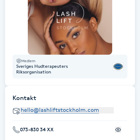
Kinesiologi
Kinesisk medicin
Kiropraktik
Klangmassage
Medlem
Sveriges Hudterapeuters
Riksorganisation
Klippning
Klippning & Slingor
Kontakt
Klippning ungdom
073-830 34 XX
Koppningsmassage