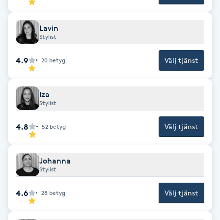
Gua Sha-massage
Lavin
H
Stylist
4.9
Välj tjänst
Hatha Yoga
20
betyg
Headspa
Iza
Stylist
Healing
4.8
Välj tjänst
52
betyg
Herrklippning
Johanna
Stylist
HIFU
4.6
Välj tjänst
28
betyg
Hollywood Peel