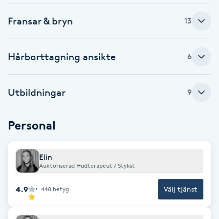
Fotsvamp
Fransar & bryn
13
Fotvård
Hårborttagning ansikte
6
Fransar
Utbildningar
Fransborttagning
9
Fransfärgning
Personal
Fransförlängning
Elin
Auktoriserad Hudterapeut / Stylist
Fransförlängning Megavolym
4.9
Välj tjänst
448
betyg
Fransförlängning Volym