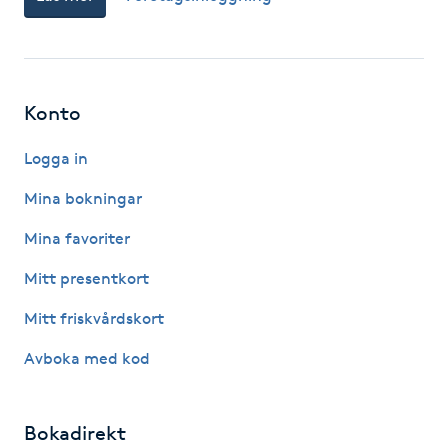
Nagelförlängning gelé
Nagelförlängning glasfiber
Konto
Nagelförlängning silke
Logga in
Mina bokningar
Nagelförstärkning
Mina favoriter
Nagelklippning
Mitt presentkort
Mitt friskvårdskort
Nagelsvamp
Avboka med kod
Nageltrång
Bokadirekt
Nagelvård