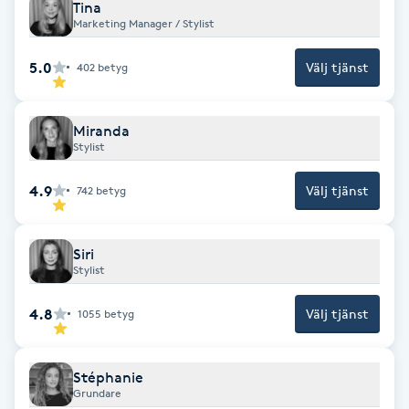
Tina
Fransk manikyr
Marketing Manager / Stylist
5.0
Välj tjänst
402
betyg
Fransrengöring
Frekvensterapi
Miranda
Stylist
Friskvård
4.9
Välj tjänst
742
betyg
Friskvårdsmassage
Siri
Stylist
Frisör
4.8
Välj tjänst
1055
betyg
Funktionsanalys
Färgning
Stéphanie
Grundare