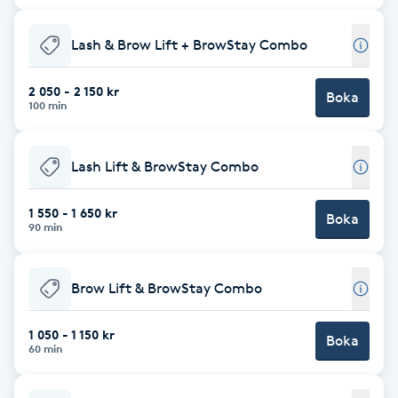
Brynformning
Lash & Brow Lift + BrowStay Combo
Brynfärgning
2 050 - 2 150 kr
Boka
100 min
Brynplockning
Lash Lift & BrowStay Combo
Bröllopsuppsättning
C
1 550 - 1 650 kr
Boka
90 min
Celluliter
Brow Lift & BrowStay Combo
Coachning
1 050 - 1 150 kr
Boka
60 min
Color correction