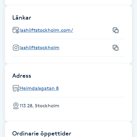
Kosmetisk tatuering
Länkar
Kostrådgivning
lashliftstockholm.com/
Kroppsinpackning
lashliftstockholm
Kroppspeeling
Adress
Käkledsbehandling
Heimdalsgatan 8
Kärlbehandling
L
113 28, Stockholm
Laserbehandling
Ordinarie öppettider
Lashlift Keratin