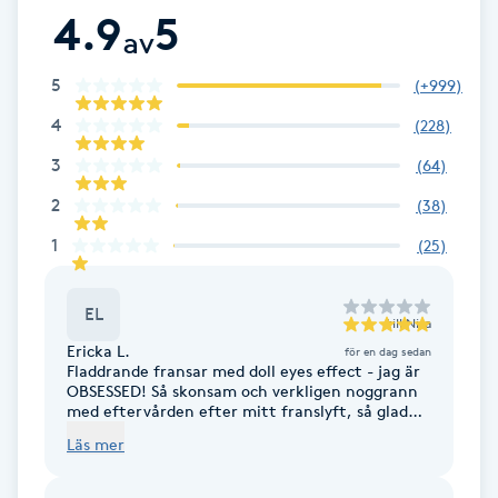
Hårborttagning
4.9
5
av
Hårbottenbehandling
5
(
+999
)
4
(
228
)
Hårförlängning
3
(
64
)
Hårvård
2
(
38
)
1
(
25
)
Hälsa
EL
Hälsprickor
till
Nisa
Ericka L.
för en dag sedan
I
Fladdrande fransar med doll eyes effect - jag är
OBSESSED! Så skonsam och verkligen noggrann
med eftervården efter mitt franslyft, så glad
Idrottsmassage
att komma tillbaka, tack Nisa!
Läs mer
IPL