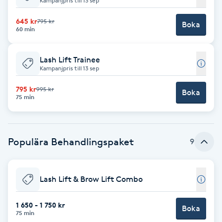
Kampanjpris till 13 sep
Babylights
645 kr
795 kr
Boka
60 min
Balayage
Lash Lift Trainee
Kampanjpris till 13 sep
Bambumassage
795 kr
995 kr
Boka
75 min
Barber
Barnklippning
Populära Behandlingspaket
9
BIAB
Lash Lift & Brow Lift Combo
Blowout
1 650 - 1 750 kr
Boka
Bottenfärg
75 min