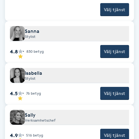
Föning
Välj tjänst
G
Gel naglar
Sanna
Stylist
Gelenaglar
4.8
Välj tjänst
830
betyg
Gellack
Isabella
Stylist
Gellack med förstärkning
4.5
Välj tjänst
76
betyg
Gravidmassage
Sally
Gravidyoga
Verksamhetschef
4.9
Gruppträning
Välj tjänst
516
betyg