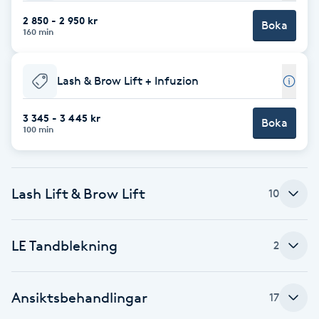
F
2 850 - 2 950 kr
Boka
160 min
Face framing
Lash & Brow Lift + Infuzion
Faceliftmassage
3 345 - 3 445 kr
Boka
100 min
Fet hårbotten
Fettreducering
Lash Lift & Brow Lift
10
Fibromassage
LE Tandblekning
2
Fillers
Fotmassage
Ansiktsbehandlingar
17