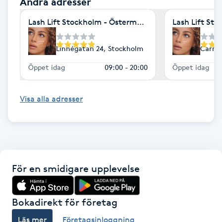
Andra adresser
Megavolymfransar
Lash Lift Stockholm - Östermalm
Lash Lift St
Melasma
Linnégatan 24, Stockholm
Carrer
Mesoterapi
Öppet idag
09:00 - 20:00
Öppet idag
MicroPen
Visa alla adresser
Microshading
Mixfransar
N
För en smidigare upplevelse
Nagelförlängning
Bokadirekt för företag
Nagelförlängning akryl
Läs mer
Företagsinloggning