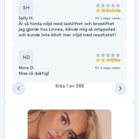
SH
till
Linnea
IPL hårborttagning
Sally H.
för 2 dagar sedan
Är så himla nöjd med lashliftet och browliftet
IR-massage
jag gjorde hos Linnea, kände mig så ompysslad
och kunde inte blivit mer nöjd med resultatet!
J
Japansk massage
ND
till
Nisa
K
Nora D.
för 4 dagar sedan
Nisa så duktig!
K18
Sida
1
av
385
Katun fransar
Kemisk peeling
Keratinbehandling