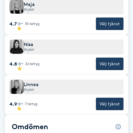
Hot Stone Massage
Maja
Stylist
Hot yoga
4.7
Välj tjänst
35
betyg
Hudföryngring
Nisa
Stylist
Huduppstramning
4.8
Välj tjänst
22
betyg
Hudvård
Linnea
Hyaluronsyra
Stylist
Hyperhidros
4.9
Välj tjänst
7
betyg
Hypnos
Omdömen