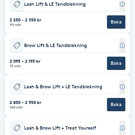
Cryoterapi
Lash Lift & LE Tandblekning
D
2 250 - 2 350 kr
Boka
90 min
Damklippning
Dermapen
Brow Lift & LE Tandblekning
Diamantslipning
2 095 - 2 195 kr
Boka
75 min
E
Enzympeeling
Lash & Brow Lift + LE Tandblekning
Extensions
2 850 - 2 950 kr
Boka
100 min
Extensions borttagning
Lash & Brow Lift + Treat Yourself
Eyeliner-tatuering