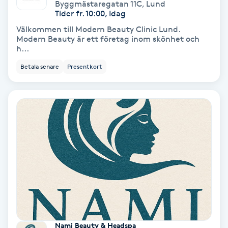
Byggmästaregatan 11C
,
Lund
Tider fr. 10:00, Idag
Samtalsterapi
Välkommen till Modern Beauty Clinic Lund.
Modern Beauty är ett företag inom skönhet och
Senioryoga
h...
Betala senare
Presentkort
Shiatsu
Singelfransar
Sjukgymnastik
Skalpmassage
Skinbooster
Sklerosering
Nami Beauty & Headspa