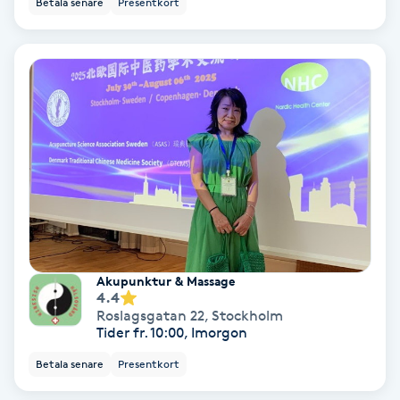
Betala senare
Presentkort
Ansiktsbehandling djuprengörande
B
Babylights
Balayage
Bambumassage
Barber
Akupunktur & Massage
Barnklippning
4.4
Roslagsgatan 22
,
Stockholm
Tider fr. 10:00, Imorgon
BIAB
Betala senare
Presentkort
Blowout