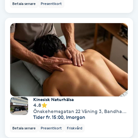
Color correction
Betala senare
Presentkort
Cryoterapi
D
Damklippning
Dermapen
Diamantslipning
E
Kinesisk Naturhälsa
Enzympeeling
4.8
Önskehemsgatan 22 Våning 3
,
Bandhagen
Tider fr. 15:00, Imorgon
Extensions
Betala senare
Presentkort
Friskvård