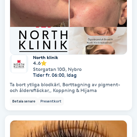
Terapi
Thaimassage
Toning
Torr hårbotten
North klinik
4.6
Storgatan 10G
,
Nybro
Torrborstning
Tider fr. 06:00, Idag
Ta bort ytliga blodkärl, Borttagning av pigment-
Triggerpunktsmassage
och åldersfläckar,, Koppning & Hijama
Betala senare
Presentkort
Trådning
Träning