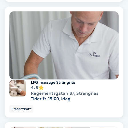
Fransförlängning Volym
Fransk manikyr
Fransrengöring
Frekvensterapi
Friskvård
LPG massage Strängnäs
4.8
Friskvårdsmassage
Regementsgatan 87
,
Strängnäs
Tider fr. 19:00, Idag
Frisör
Presentkort
Funktionsanalys