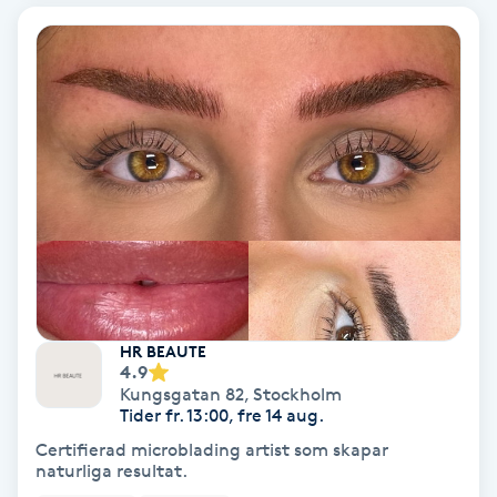
Bottenfärg
Brynformning
Brynfärgning
Brynplockning
Bröllopsuppsättning
C
HR BEAUTE
4.9
Celluliter
Kungsgatan 82
,
Stockholm
Tider fr. 13:00, fre 14 aug.
Coachning
Certifierad microblading artist som skapar
naturliga resultat.