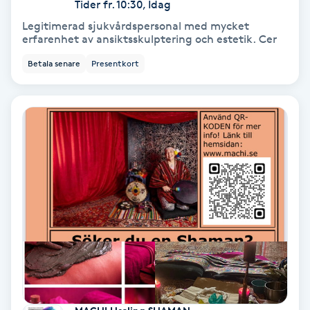
Laserbehandling
Tider fr. 10:30, Idag
Legitimerad sjukvårdspersonal med mycket
erfarenhet av ansiktsskulptering och estetik. Cer
Lashlift Keratin
Betala senare
Presentkort
LED-ljusterapi
Liktornar
LPG
LPG-behandling
LPG-massage
Luggklippning