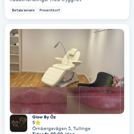
Betala senare
Presentkort
Keratinbehandling
Kinesiologi
Kinesisk medicin
Kiropraktik
Klangmassage
Klippning
Klippning & Slingor
Glow By Öz
5
Klippning ungdom
Örnbergsvägen 3
,
Tullinge