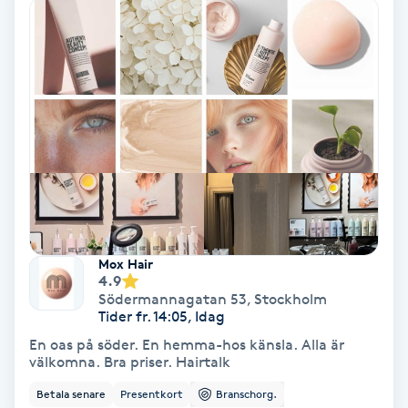
Färgning
Föning
G
Gel naglar
Gelenaglar
Gellack
Mox Hair
4.9
Södermannagatan 53
,
Stockholm
Gellack med förstärkning
Tider fr. 14:05, Idag
En oas på söder. En hemma-hos känsla. Alla är
Gravidmassage
välkomna. Bra priser. Hairtalk
Betala senare
Presentkort
Branschorg.
Gravidyoga