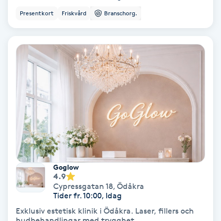
Presentkort
Friskvård
Branschorg.
IPL
IPL hårborttagning
IR-massage
J
Japansk massage
K
K18
Goglow
4.9
Katun fransar
Cypressgatan 18
,
Ödåkra
Tider fr. 10:00, Idag
Exklusiv estetisk klinik i Ödåkra. Laser, fillers och
Kemisk peeling
hudbehandlingar med trygghet