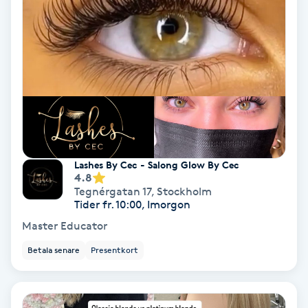
Tvätt & Fön
V
Vaccination
Vampyrbehandling
Vaxning
Lashes By Cec - Salong Glow By Cec
Vaxning brasiliansk
4.8
Tegnérgatan 17
,
Stockholm
Tider fr. 10:00, Imorgon
Veterinär
Master Educator
Vibrationsmassage
Betala senare
Presentkort
Vinyasa Yoga