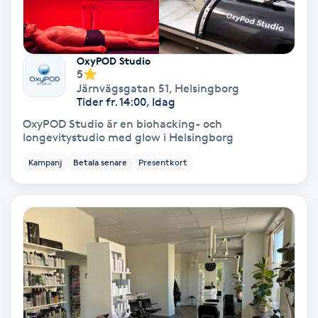
Nagelförlängning akryl
OxyPOD Studio
5
Nagelförlängning gelé
Järnvägsgatan 51
,
Helsingborg
Tider fr. 14:00, Idag
Nagelförlängning glasfiber
OxyPOD Studio är en biohacking- och
longevitystudio med glow i Helsingborg
Nagelförlängning silke
Kampanj
Betala senare
Presentkort
Nagelförstärkning
Nagelklippning
Nagelsvamp
Nageltrång