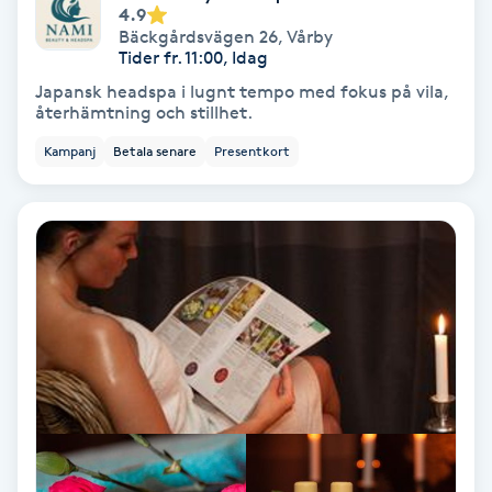
4.9
Bäckgårdsvägen 26
,
Vårby
Skoinlägg
Tider fr. 11:00, Idag
Japansk headspa i lugnt tempo med fokus på vila,
Skägg
återhämtning och stillhet.
Kampanj
Betala senare
Presentkort
Skäggfärgning
Skäggklippning
Skäggtrimmning
Skönhet
Slingor
Sockring