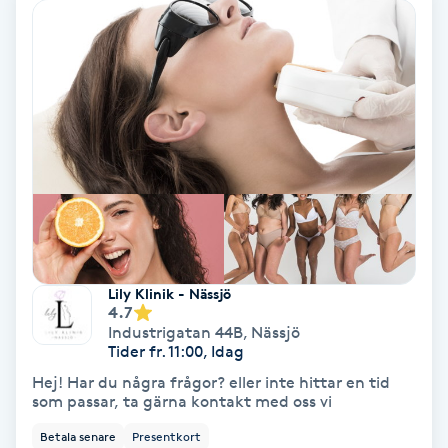
Personlig tränare
Picolaser
Piercing
Pigmentbehandling
Pigmentfläckar
Lily Klinik - Nässjö
4.7
Plastikkirurgi
Industrigatan 44B
,
Nässjö
Tider fr. 11:00, Idag
Powder brows
Hej! Har du några frågor? eller inte hittar en tid
som passar, ta gärna kontakt med oss vi
Power Yoga
Betala senare
Presentkort