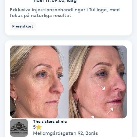
Tider fr. 09:00, Idag
Exklusiva injektionsbehandlingar i Tullinge, med
Koppningsmassage
fokus på naturliga resultat
Presentkort
Kosmetisk tatuering
Kostrådgivning
Kroppsinpackning
Kroppspeeling
Käkledsbehandling
Kärlbehandling
The sisters clinic
L
5
Mellomgårdsgatan 92
,
Borås