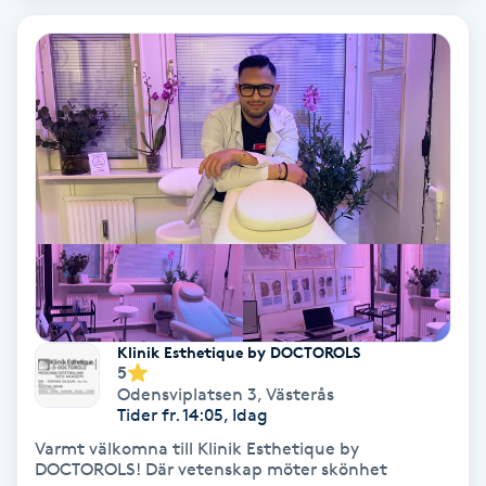
Extensions borttagning
Eyeliner-tatuering
F
Face framing
Faceliftmassage
Fet hårbotten
Fettreducering
Klinik Esthetique by DOCTOROLS
5
Fibromassage
Odensviplatsen 3
,
Västerås
Tider fr. 14:05, Idag
Varmt välkomna till Klinik Esthetique by
Fillers
DOCTOROLS! Där vetenskap möter skönhet