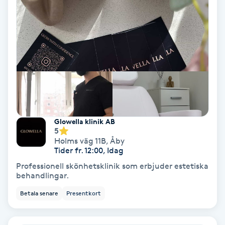
Osteopati
P
Paraffinbehandling
Pedikyr
Pensionärklippning
Glowella klinik AB
5
Permanent
Holms väg 11B
,
Åby
Tider fr. 12:00, Idag
Permanent hårborttagning
Professionell skönhetsklinik som erbjuder estetiska
behandlingar.
Permanent ögonbrynsmakeup
Betala senare
Presentkort
Personal shopper