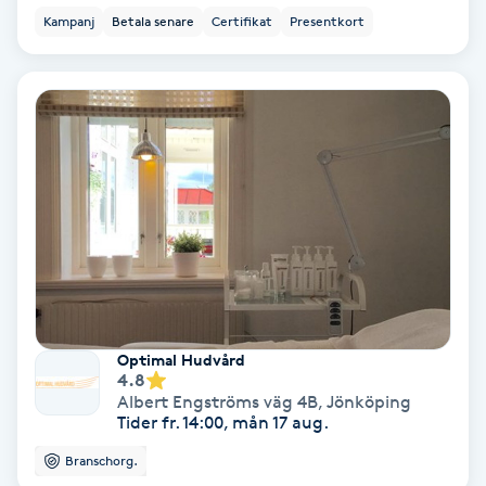
Kampanj
Betala senare
Certifikat
Presentkort
Fotmassage
Fotsvamp
Fotvård
Fransar
Fransborttagning
Fransfärgning
Optimal Hudvård
4.8
Fransförlängning
Albert Engströms väg 4B
,
Jönköping
Tider fr. 14:00, mån 17 aug.
Fransförlängning Megavolym
Branschorg.