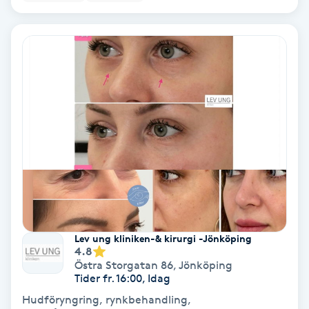
PRP (Platelet Rich Plasma)
PRX-T33
Psoriasis
PT
R
Radiofrekvens
Lev ung kliniken-& kirurgi -Jönköping
Rakning
4.8
Östra Storgatan 86
,
Jönköping
Reflexologi
Tider fr. 16:00, Idag
Hudföryngring, rynkbehandling,