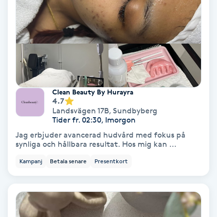
Olaplex
Olaplexbehandling
Ombre
Ombre brows
Clean Beauty By Hurayra
4.7
Landsvägen 17B
,
Sundbyberg
Ombre naglar
Tider fr. 02:30, Imorgon
Jag erbjuder avancerad hudvård med fokus på
synliga och hållbara resultat. Hos mig kan ...
Optiker
Kampanj
Betala senare
Presentkort
Ortobionomi
Ortopedi