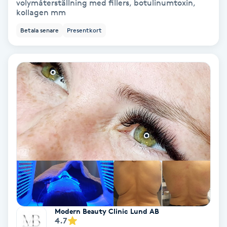
volymåterställning med fillers, botulinumtoxin,
Regndroppsmassage
kollagen mm
Betala senare
Presentkort
Reiki
Reikihealing
Reiki massage
Restorative Yoga
Rosacea
Rosenmetoden
Ryggmassage
Modern Beauty Clinic Lund AB
4.7
S