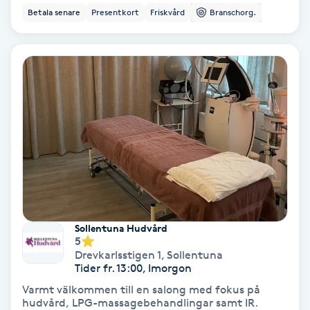
Hollywood Peel
Betala senare
Presentkort
Friskvård
Branschorg.
Hot Stone Massage
Hot yoga
Hudföryngring
Huduppstramning
Hudvård
Sollentuna Hudvård
5
Hyaluronsyra
Drevkarlsstigen 1
,
Sollentuna
Tider fr. 13:00, Imorgon
Hyperhidros
Varmt välkommen till en salong med fokus på
hudvård, LPG-massagebehandlingar samt IR.