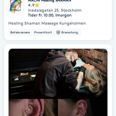
MACHI Healing SHAMAN
Lymfmassage
4.9
Inedalsgatan 25
,
Stockholm
Tider fr. 10:00, Imorgon
Läpptatuering
Healing Shaman Massage Kungsholmen
M
Betala senare
Presentkort
Branschorg.
Makeup
Manikyr & Pedikyr
Massage
Medial vägledning
Medicinsk massage
Meditation