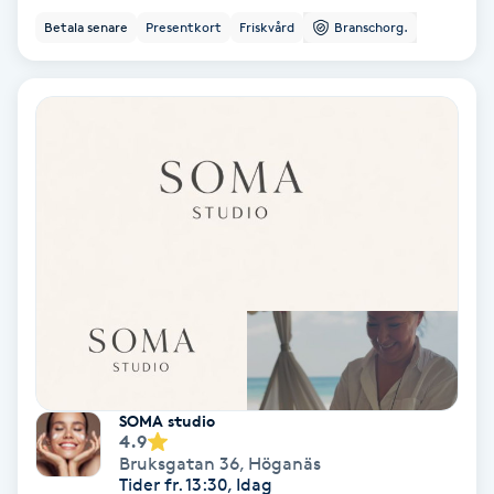
Hypnos
Betala senare
Presentkort
Friskvård
Branschorg.
Hårborttagning
Hårbottenbehandling
Hårförlängning
Hårvård
Hälsa
Hälsprickor
SOMA studio
I
4.9
Bruksgatan 36
,
Höganäs
Idrottsmassage
Tider fr. 13:30, Idag