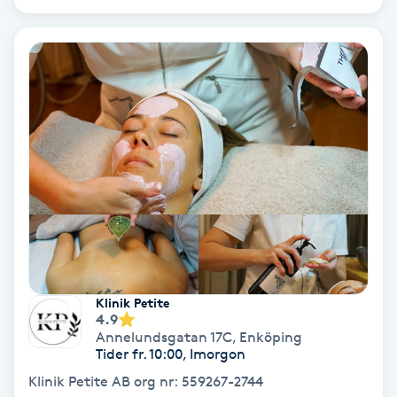
Gruppträning
Gua Sha-massage
H
Hatha Yoga
Headspa
Healing
Klinik Petite
Herrklippning
4.9
Annelundsgatan 17C
,
Enköping
Tider fr. 10:00, Imorgon
HIFU
Klinik Petite AB org nr: 559267-2744