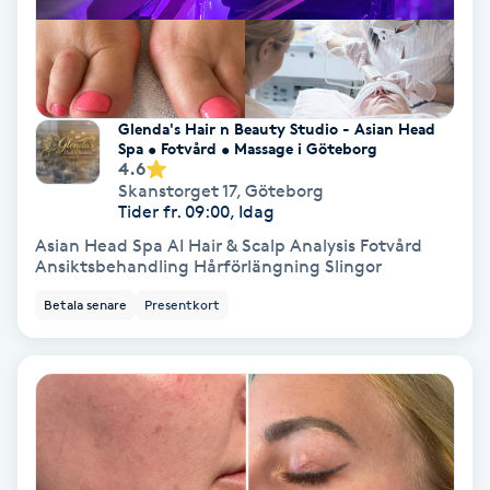
Svettbehandling
T
Tuina-massage
Glenda's Hair n Beauty Studio - Asian Head
Spa • Fotvård • Massage i Göteborg
4.6
Taktil massage
Skanstorget 17
,
Göteborg
Tider fr. 09:00, Idag
Asian Head Spa AI Hair & Scalp Analysis Fotvård
Tandblekning
Ansiktsbehandling Hårförlängning Slingor
Betala senare
Presentkort
Tandläkare
Tatuering
Tatueringsborttagning