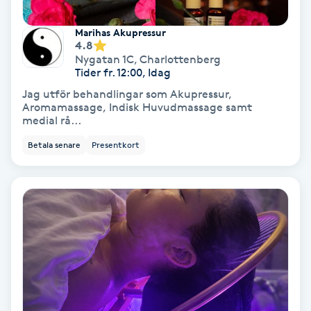
Spa
Marihas Akupressur
4.8
Nygatan 1C
,
Charlottenberg
Spa manikyr & pedikyr
Tider fr. 12:00, Idag
Jag utför behandlingar som Akupressur,
Spa-manikyr
Aromamassage, Indisk Huvudmassage samt
medial rå...
Spa-pedikyr
Betala senare
Presentkort
Spraytan
Stylist
Sugaring
Svensk massage