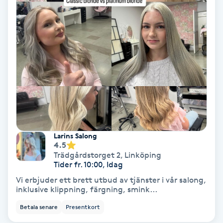
Volymfransar
Vårtor
Y
Yin Yoga
Yoga
Larins Salong
Yoga Nidra
4.5
Trädgårdstorget 2
,
Linköping
Tider fr. 10:00, Idag
Yogamassage
Vi erbjuder ett brett utbud av tjänster i vår salong,
Z
inklusive klippning, färgning, smink...
Zonterapi
Betala senare
Presentkort