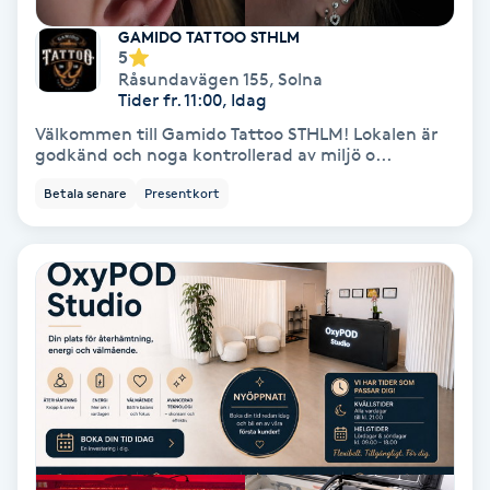
Medium
GAMIDO TATTOO STHLM
5
Råsundavägen 155
,
Solna
Megavolymfransar
Tider fr. 11:00, Idag
Välkommen till Gamido Tattoo STHLM! Lokalen är
Melasma
godkänd och noga kontrollerad av miljö o...
Betala senare
Presentkort
Mesoterapi
MicroPen
Microshading
Mixfransar
N
Nagelförlängning