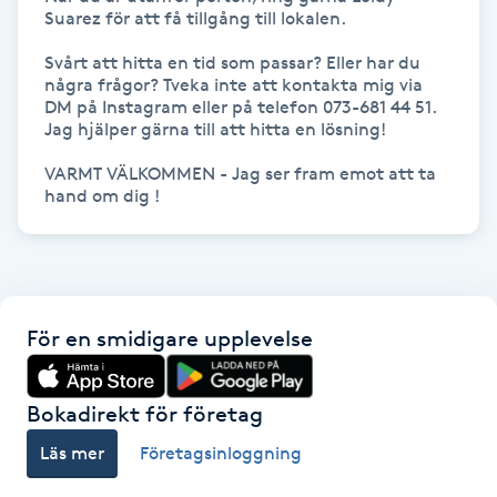
Suarez för att få tillgång till lokalen.

IPL hårborttagning
Svårt att hitta en tid som passar? Eller har du 
några frågor? Tveka inte att kontakta mig via 
IR-massage
DM på Instagram eller på telefon 073-681 44 51. 
Jag hjälper gärna till att hitta en lösning!

J
VARMT VÄLKOMMEN - Jag ser fram emot att ta 
Japansk massage
hand om dig !
K
K18
För en smidigare upplevelse
Katun fransar
Kemisk peeling
Bokadirekt för företag
Läs mer
Företagsinloggning
Keratinbehandling