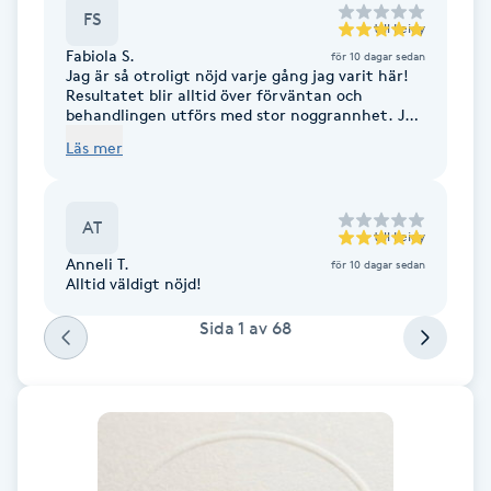
FS
Fransk manikyr
till
Leidy
Fabiola S.
för 10 dagar sedan
Jag är så otroligt nöjd varje gång jag varit här!
Fransrengöring
Resultatet blir alltid över förväntan och
behandlingen utförs med stor noggrannhet. Jag
känner mig alltid väl omhändertagen och trygg
Frekvensterapi
Läs mer
under hela besöket. Jag har varit här fem
gånger nu och kommer definitivt fortsätta
komma tillbaka. Kan varmt rekommendera!
Friskvård
AT
till
Leidy
Anneli T.
för 10 dagar sedan
Friskvårdsmassage
Alltid väldigt nöjd!
Sida
1
av
68
Frisör
Funktionsanalys
Färgning