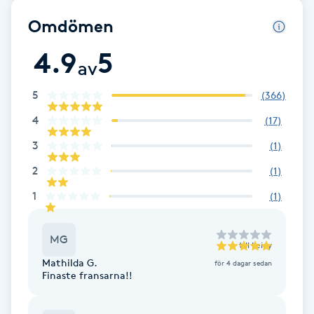
Fotsvamp
Omdömen
4.9
5
Fotvård
av
Fransar
5
(
366
)
4
(
17
)
Fransborttagning
3
(
1
)
2
Fransfärgning
(
1
)
1
(
1
)
Fransförlängning
MG
till
Leidy
Fransförlängning Megavolym
Mathilda G.
för 4 dagar sedan
Finaste fransarna!!
Fransförlängning Volym