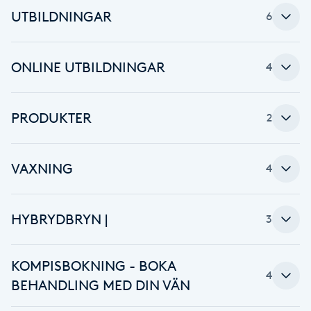
UTBILDNINGAR
6
Brynformning
Brynfärgning
ONLINE UTBILDNINGAR
4
Brynplockning
PRODUKTER
2
Bröllopsuppsättning
C
VAXNING
4
Celluliter
HYBRYDBRYN |
3
Coachning
KOMPISBOKNING - BOKA
Color correction
4
BEHANDLING MED DIN VÄN