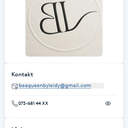
Föning
G
Gel naglar
Gelenaglar
Gellack
Kontakt
Gellack med förstärkning
Gravidmassage
073-681 44 XX
Gravidyoga
Gruppträning