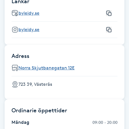
Länkar
Gua Sha-massage
byleidy.se
H
byleidy.se
Hatha Yoga
Headspa
Adress
Norra Skjutbanegatan 12E
Healing
Herrklippning
723 39, Västerås
HIFU
Ordinarie öppettider
Hollywood Peel
Måndag
09:00 - 20:00