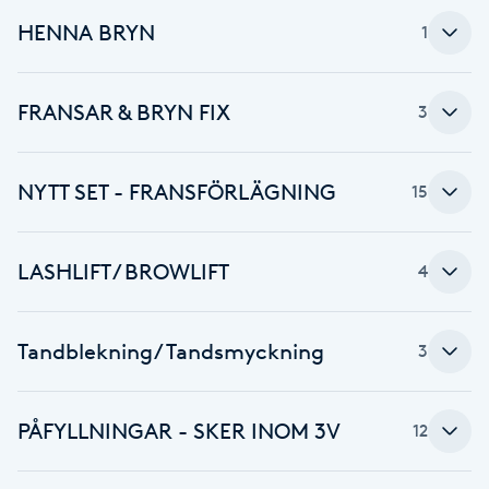
Cryoterapi
HENNA BRYN
1
D
Damklippning
FRANSAR & BRYN FIX
3
Dermapen
NYTT SET - FRANSFÖRLÄGNING
15
Diamantslipning
E
LASHLIFT / BROWLIFT
4
Enzympeeling
Tandblekning/Tandsmyckning
3
Extensions
Extensions borttagning
PÅFYLLNINGAR - SKER INOM 3V
12
Eyeliner-tatuering