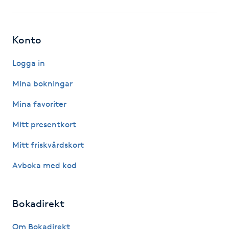
Kinesiologi
Konto
Kinesisk medicin
Logga in
Kiropraktik
Mina bokningar
Klangmassage
Mina favoriter
Mitt presentkort
Klippning
Mitt friskvårdskort
Klippning & Slingor
Avboka med kod
Klippning ungdom
Bokadirekt
Koppningsmassage
Om Bokadirekt