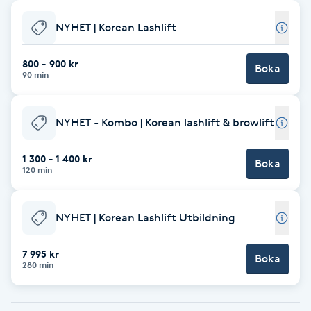
Babylights
NYHET | Korean Lashlift
Balayage
800 - 900 kr
Boka
90 min
Bambumassage
NYHET - Kombo | Korean lashlift & browlift
Barber
1 300 - 1 400 kr
Boka
120 min
Barnklippning
NYHET | Korean Lashlift Utbildning
BIAB
7 995 kr
Blowout
Boka
280 min
Bottenfärg