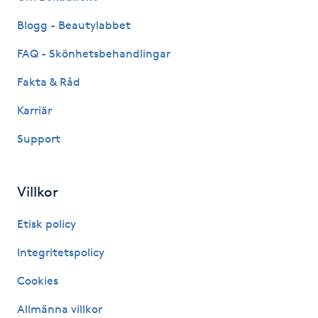
Kosmetisk tatuering
Blogg - Beautylabbet
FAQ - Skönhetsbehandlingar
Kostrådgivning
Fakta & Råd
Kroppsinpackning
Karriär
Support
Kroppspeeling
Käkledsbehandling
Villkor
Kärlbehandling
Etisk policy
L
Integritetspolicy
Laserbehandling
Cookies
Allmänna villkor
Lashlift Keratin