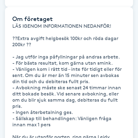
Hårborttagning
Om företaget
Hårbottenbehandling
LÄS IGENOM INFORMATIONEN NEDANFÖR!

Hårförlängning
??Extra avgift helgbesök 100kr och röda dagar 
200kr ??

Hårvård
- Jag utför inga påfyllningar på andras arbete. 

- För bästa resultat, kom gärna utan smink.

- Vänligen kom i rätt tid – inte för tidigt eller för 
Hälsa
sent. Om du är mer än 15 minuter sen avbokas 
din tid och du debiteras fullt pris.

- Avbokning måste ske senast 24 timmar innan 
Hälsprickor
ditt bokade besök. Vid senare avbokning, eller 
I
om du blir sjuk samma dag, debiteras du fullt 
pris.

- Ingen återbetalning ges.

Idrottsmassage
- Sällskap till behandlingen: Vänligen fråga 
innan max 1 pers

IPL
När du är utanför porten, ring gärna Leidy 