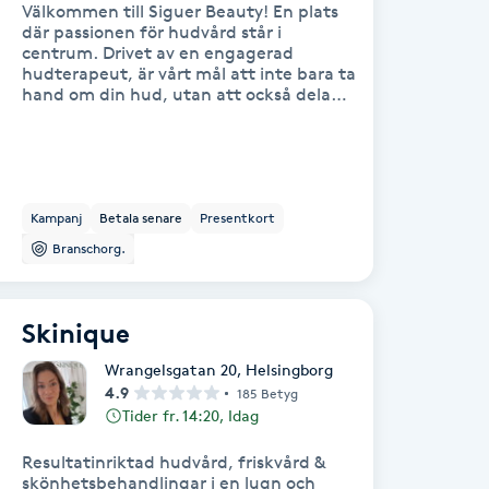
Välkommen till Siguer Beauty! En plats
där passionen för hudvård står i
centrum. Drivet av en engagerad
hudterapeut, är vårt mål att inte bara ta
hand om din hud, utan att också dela
den kunskap och kärlek som finns för
yrket. Med varje behandling skräddarsyr
vi en upplevelse som lyfter fram din
naturliga skönhet och stärker ditt
självförtroende. Här möts du av
expertis, omtanke och en genuin
Kampanj
Betala senare
Presentkort
passion för att skapa långvariga resultat
Branschorg.
och en hud som mår bra inifrån och ut.
Låt oss ta hand om dig, för din hud
förtjänar det bästa!
Skinique
Wrangelsgatan 20
,
Helsingborg
4.9
185 Betyg
Tider fr. 14:20, Idag
Resultatinriktad hudvård, friskvård &
skönhetsbehandlingar i en lugn och