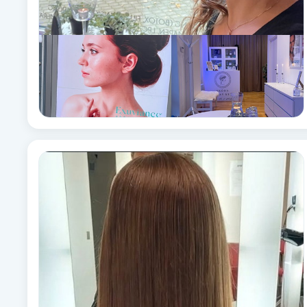
Fotsvamp
Fotvård
Fransar
Fransborttagning
Fransfärgning
Fransförlängning
Fransförlängning Megavolym
Fransförlängning Volym