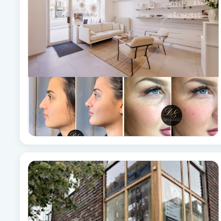
Brynformning
Brynfärgning
Brynplockning
Bröllopsuppsättning
C
Celluliter
Coachning
Color correction