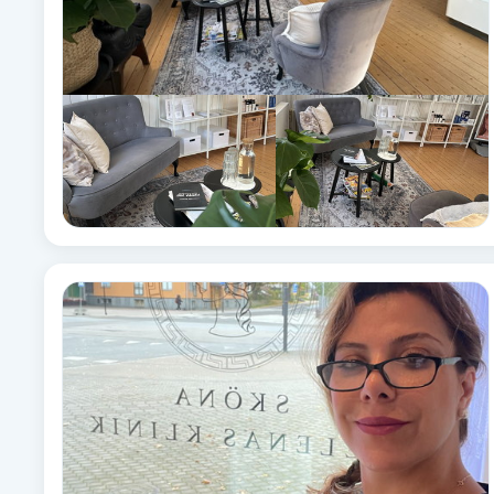
Eyeliner-tatuering
F
Face framing
Faceliftmassage
Fet hårbotten
Fettreducering
Fibromassage
Fillers
Fotmassage