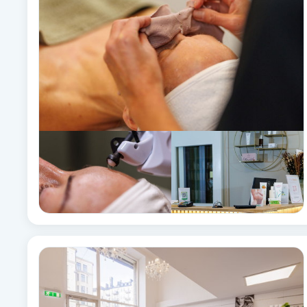
Babylights
Balayage
Bambumassage
Barber
Barnklippning
BIAB
Blowout
Bottenfärg