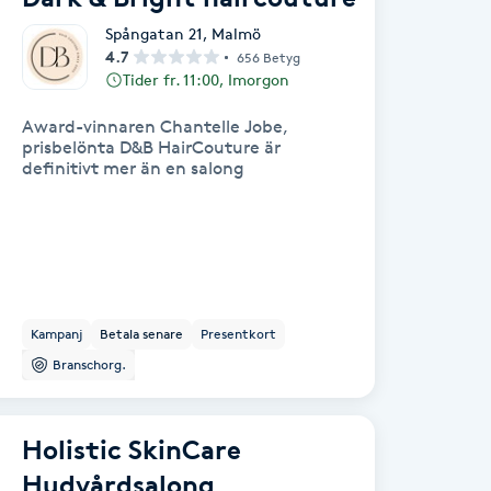
Spångatan 21
,
Malmö
4.7
656 Betyg
Tider fr. 11:00, Imorgon
Award-vinnaren Chantelle Jobe,
prisbelönta D&B HairCouture är
definitivt mer än en salong
Kampanj
Betala senare
Presentkort
Branschorg.
Holistic SkinCare
Hudvårdsalong