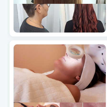
Fransk manikyr
Fransrengöring
Frekvensterapi
Friskvård
Friskvårdsmassage
Frisör
Funktionsanalys
Färgning