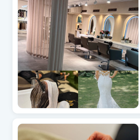
Alternativmedicin
Andningsmassage
Ansiktslyft utan kirurgi
Aromamassage
Ashtanga Yoga
Ayurveda
Ayurvedisk Massage
Ansiktsbehandling djuprengörande
B