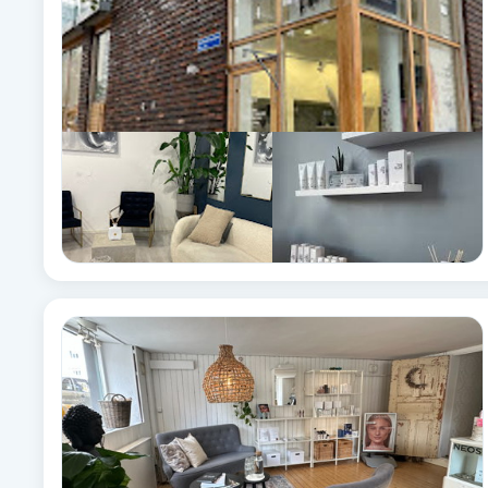
Cryoterapi
D
Damklippning
Dermapen
Diamantslipning
E
Enzympeeling
Extensions
Extensions borttagning