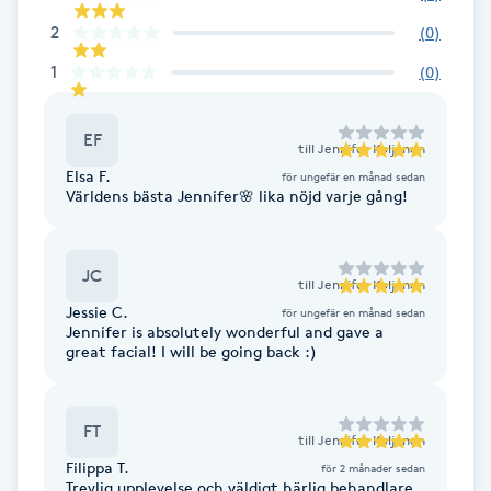
Fotsvamp
2
(
0
)
1
(
0
)
Fotvård
EF
Fransar
till
Jennifer Koljonen
Elsa F.
för ungefär en månad sedan
Världens bästa Jennifer🌸 lika nöjd varje gång!
Fransborttagning
Fransfärgning
JC
till
Jennifer Koljonen
Jessie C.
för ungefär en månad sedan
Fransförlängning
Jennifer is absolutely wonderful and gave a
great facial! I will be going back :)
Fransförlängning Megavolym
FT
till
Jennifer Koljonen
Fransförlängning Volym
Filippa T.
för 2 månader sedan
Trevlig upplevelse och väldigt härlig behandlare