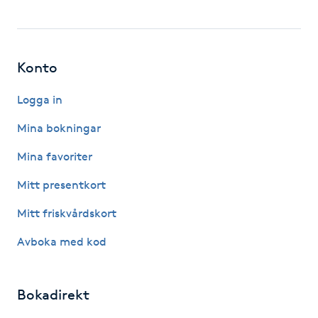
Kinesiologi
Kinesisk medicin
Konto
Kiropraktik
Logga in
Mina bokningar
Klangmassage
Mina favoriter
Klippning
Mitt presentkort
Mitt friskvårdskort
Klippning & Slingor
Avboka med kod
Klippning ungdom
Bokadirekt
Koppningsmassage