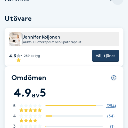
F
Utövare
Face framing
Jennifer Koljonen
Faceliftmassage
Aukt. Hudterapeut och Spaterapeut
Fet hårbotten
4.9
Välj tjänst
289
betyg
Fettreducering
Omdömen
Fibromassage
4.9
5
av
Fillers
5
(
254
)
4
(
34
)
Fotmassage
3
(
1
)