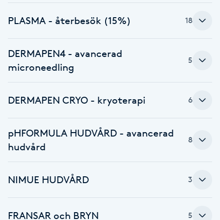
Brynformning
PLASMA - återbesök (15%)
18
Brynfärgning
DERMAPEN4 - avancerad
5
microneedling
Brynplockning
DERMAPEN CRYO - kryoterapi
6
Bröllopsuppsättning
C
pHFORMULA HUDVÅRD - avancerad
Celluliter
8
hudvård
Coachning
NIMUE HUDVÅRD
3
Color correction
FRANSAR och BRYN
5