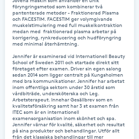
Jovena maskin som använder en unik 
Hårborttagning
föryngringsmetod som kombinerar två 
pantenterade metoder - Fraktionerad Plasma 
och FACESTIM. FACESTIM ger volymgivande 
Hårbottenbehandling
muskelstimulering med full muskelkontraktion 
medan med  fraktionerad plasma arbetar på 
korrigering, rynkreducering och hudföryngring 
Hårförlängning
med minimal återhämtning. 

Hårvård
Jennifer är examinerad vid Internationell Beauty 
School of Sweden 2011 och startade direkt sitt 
företaget efter examen. Driver sin egen salong 
Hälsa
sedan 2014 som ligger centralt på Kungsholmen 
med bra kommunikationer. Jennifer har arbetat 
inom offentliga sektorn under 30 årstid som 
Hälsprickor
vårdbiträde, undersköterska och Leg. 
Arbetsterapeut. Innehar Gesällbrev som en 
I
kvalitetsförsäkring samt har 3 st examen från 
ITEC som är en internationell 
Idrottsmassage
examensorganisation inom skönhet och spa. 
Jennifer värnar för kvalité, säkerhet och resultat 
på sina produkter och behandlingar. Utför allt 
IPL
från det klassiska behandlingar till mer 