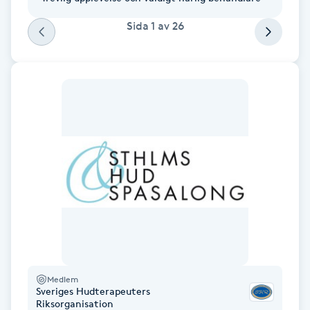
Fransk manikyr
Sida
1
av
26
Fransrengöring
Frekvensterapi
Friskvård
Friskvårdsmassage
Frisör
Funktionsanalys
Medlem
Färgning
Sveriges Hudterapeuters
Riksorganisation