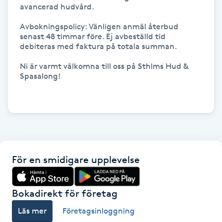
avancerad hudvård.  

IPL hårborttagning
Avbokningspolicy: Vänligen anmäl återbud 
senast 48 timmar före. Ej avbeställd tid 
IR-massage
debiteras med faktura på totala summan.

J
Ni är varmt välkomna till oss på Sthlms Hud & 
Spasalong!

Japansk massage
K
K18
Katun fransar
För en smidigare upplevelse
Kemisk peeling
Bokadirekt för företag
Keratinbehandling
Läs mer
Företagsinloggning