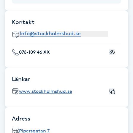
Föning
G
Kontakt
Gel naglar
Gelenaglar
076-109 46 XX
Gellack
Länkar
Gellack med förstärkning
www.stockholmshud.se
Gravidmassage
Gravidyoga
Adress
Gruppträning
Pipersgatan 7