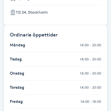
Gua Sha-massage
112 24, Stockholm
H
Hatha Yoga
Ordinarie öppettider
Headspa
Måndag
14:00 - 20:00
Healing
Tisdag
14:00 - 20:00
Herrklippning
Onsdag
14:00 - 20:00
HIFU
Torsdag
14:00 - 20:00
Hollywood Peel
Fredag
14:00 - 18:00