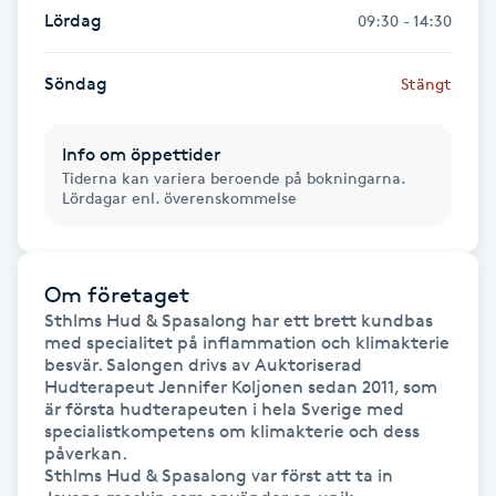
Hot Stone Massage
Lördag
09:30 - 14:30
Hot yoga
Söndag
Stängt
Hudföryngring
Info om öppettider
Tiderna kan variera beroende på bokningarna.
Lördagar enl. överenskommelse
Huduppstramning
Hudvård
Om företaget
Sthlms Hud & Spasalong har ett brett kundbas 
Hyaluronsyra
med specialitet på inflammation och klimakterie 
besvär. Salongen drivs av Auktoriserad 
Hyperhidros
Hudterapeut Jennifer Koljonen sedan 2011, som 
är första hudterapeuten i hela Sverige med 
specialistkompetens om klimakterie och dess 
Hypnos
påverkan. 

Sthlms Hud & Spasalong var först att ta in 