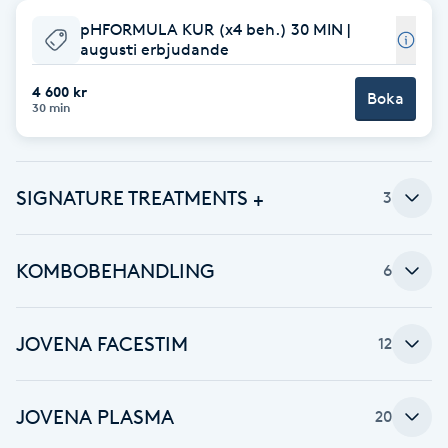
pHFORMULA KUR (x4 beh.) 30 MIN |
Babylights
augusti erbjudande
Balayage
4 600 kr
Boka
30 min
Bambumassage
SIGNATURE TREATMENTS +
3
Barber
Barnklippning
KOMBOBEHANDLING
6
BIAB
JOVENA FACESTIM
12
Blowout
JOVENA PLASMA
20
Bottenfärg