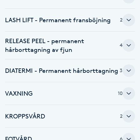
Cryoterapi
D
LASH LIFT - Permanent fransböjning
2
Damklippning
RELEASE PEEL - permanent
Dermapen
4
hårborttagning av fjun
Diamantslipning
DIATERMI - Permanent hårborttagning
3
E
Enzympeeling
VAXNING
10
Extensions
KROPPSVÅRD
2
Extensions borttagning
FOTVÅRD
Eyeliner-tatuering
6