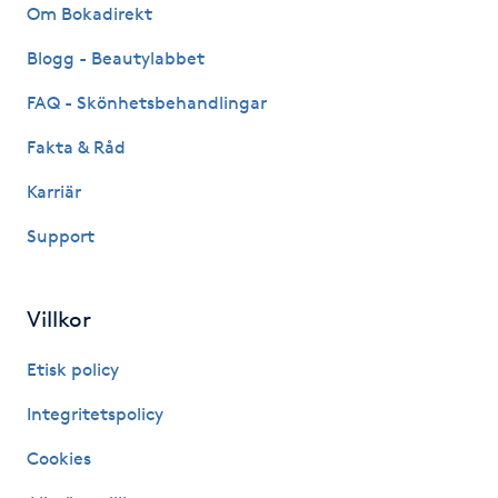
Om Bokadirekt
Kosmetisk tatuering
Blogg - Beautylabbet
Kostrådgivning
FAQ - Skönhetsbehandlingar
Fakta & Råd
Kroppsinpackning
Karriär
Kroppspeeling
Support
Käkledsbehandling
Villkor
Kärlbehandling
Etisk policy
L
Integritetspolicy
Laserbehandling
Cookies
Lashlift Keratin