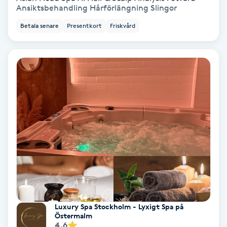
Ansiktsbehandling Hårförlängning Slingor
IPL
Betala senare
Presentkort
Friskvård
IPL hårborttagning
IR-massage
J
Japansk massage
K
K18
Katun fransar
Luxury Spa Stockholm - Lyxigt Spa på
Östermalm
Kemisk peeling
4.6