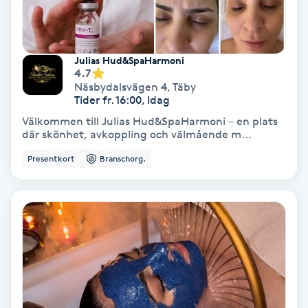
Lymfmassage
Läpptatuering
Julias Hud&SpaHarmoni
M
4.7
Näsbydalsvägen 4
,
Täby
Makeup
Tider fr. 16:00, Idag
Välkommen till Julias Hud&SpaHarmoni – en plats
Manikyr & Pedikyr
där skönhet, avkoppling och välmående m...
Presentkort
Branschorg.
Massage
Medial vägledning
Medicinsk massage
Meditation