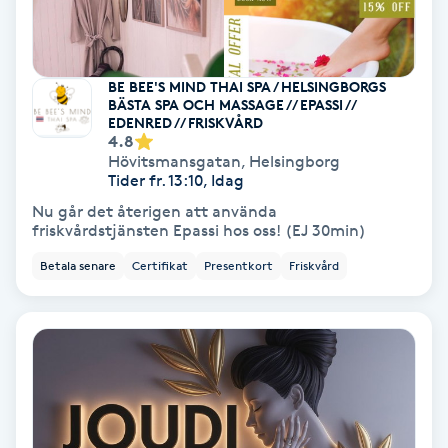
Fotmassage
Fotsvamp
BE BEE'S MIND THAI SPA / HELSINGBORGS
BÄSTA SPA OCH MASSAGE // EPASSI //
EDENRED // FRISKVÅRD
Fotvård
4.8
Hövitsmansgatan
,
Helsingborg
Tider fr. 13:10, Idag
Fransar
Nu går det återigen att använda
friskvårdstjänsten Epassi hos oss! (EJ 30min)
Fransborttagning
Betala senare
Certifikat
Presentkort
Friskvård
Fransfärgning
Fransförlängning
Fransförlängning Megavolym