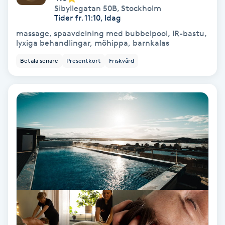
Sibyllegatan 50B
,
Stockholm
Tider fr. 11:10, Idag
Keratinbehandling
massage, spaavdelning med bubbelpool, IR-bastu,
lyxiga behandlingar, möhippa, barnkalas
Kinesiologi
Betala senare
Presentkort
Friskvård
Kinesisk medicin
Kiropraktik
Klangmassage
Klippning
Klippning & Slingor
Klippning ungdom