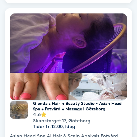
Hypnos
Hårborttagning
Hårbottenbehandling
Hårförlängning
Hårvård
Hälsa
Glenda's Hair n Beauty Studio - Asian Head
Hälsprickor
Spa • Fotvård • Massage i Göteborg
4.6
I
Skanstorget 17
,
Göteborg
Tider fr. 12:00, Idag
Idrottsmassage
Asian Head Spa AI Hair & Scalp Analysis Fotvård