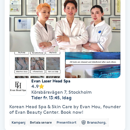
Gruppträning
Gua Sha-massage
H
Hatha Yoga
Headspa
Evan Laser Head Spa
4.9
Healing
Körsbärsvägen 7
,
Stockholm
Tider fr. 13:45, Idag
Herrklippning
Korean Head Spa & Skin Care by Evan Hou, founder
of Evan Beauty Center. Book now!
HIFU
Kampanj
Betala senare
Presentkort
Branschorg.