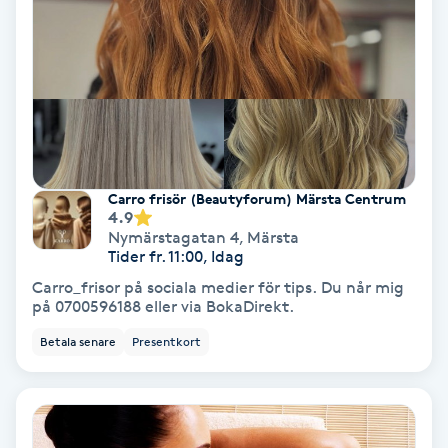
Nagelvård
Naglar borttagning
Naglar reparation
Carro frisör (Beautyforum) Märsta Centrum
4.9
Naprapati
Nymärstagatan 4
,
Märsta
Tider fr. 11:00, Idag
Navelpiercing
Carro_frisor på sociala medier för tips. Du når mig
på 0700596188 eller via BokaDirekt.
NBE-massage
Betala senare
Presentkort
Ny frisyr
O