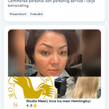
Certifierad personal och personlig service i varje
behandling.
Volymfransar
Presentkort
Friskvård
Vårtor
Y
Yin Yoga
Yoga
Yoga Nidra
Yogamassage
Z
Zonterapi
Studio Massi( Inne Ica maxi Hemlingby)
4.8