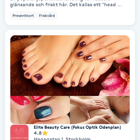
glänsande och friskt hår. Det kallas ett "head ...
PRP (Platelet Rich Plasma)
Presentkort
Friskvård
PRX-T33
Psoriasis
PT
R
Radiofrekvens
Rakning
Reflexologi
Elite Beauty Care (Fokus Optik Odenplan)
4.8
Hagagatan 1
,
Stockholm