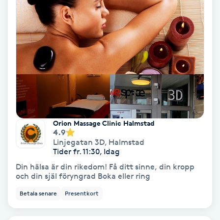
Olaplex
Olaplexbehandling
Ombre
Ombre brows
Ombre naglar
Orion Massage Clinic Halmstad
4.9
Linjegatan 3D
,
Halmstad
Optiker
Tider fr. 11:30, Idag
Din hälsa är din rikedom! Få ditt sinne, din kropp
Ortobionomi
och din själ föryngrad Boka eller ring
Betala senare
Presentkort
Ortopedi