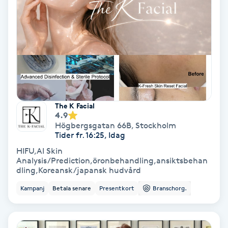
Färgning
Föning
G
Gel naglar
The K Facial
Gelenaglar
4.9
Högbergsgatan 66B
,
Stockholm
Tider fr. 16:25, Idag
Gellack
HIFU,AI Skin
Analysis/Prediction,öronbehandling,ansiktsbehan
Gellack med förstärkning
dling,Koreansk/japansk hudvård
Kampanj
Betala senare
Presentkort
Branschorg.
Gravidmassage
Gravidyoga