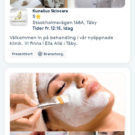
Laserbehandling
Kunelius Skincare
5
Lashlift Keratin
Stockholmsvägen 168A
,
Täby
Tider fr. 12:15, Idag
LED-ljusterapi
Välkommen in på behandling i vår nyöppnade
klinik. Vi finns i Ella Allé i Täby.
Liktornar
Presentkort
Branschorg.
LPG
LPG-behandling
LPG-massage
Luggklippning