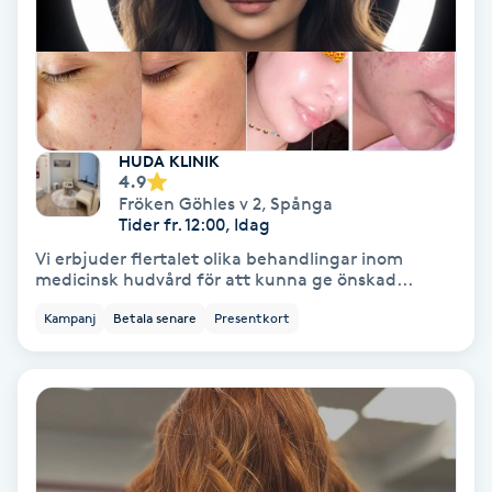
Nagelförlängning akryl
Nagelförlängning gelé
HUDA KLINIK
Nagelförlängning glasfiber
4.9
Fröken Göhles v 2
,
Spånga
Tider fr. 12:00, Idag
Nagelförlängning silke
Vi erbjuder flertalet olika behandlingar inom
medicinsk hudvård för att kunna ge önskad...
Nagelförstärkning
Kampanj
Betala senare
Presentkort
Nagelklippning
Nagelsvamp
Nageltrång