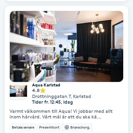
Hollywood Peel
Hot Stone Massage
Hot yoga
Hudföryngring
Huduppstramning
Aqua Karlstad
Hudvård
4.8
Drottninggatan 7
,
Karlstad
Tider fr. 12:45, Idag
Hyaluronsyra
Varmt välkommen till Aqua! Vi jobbar med allt
inom hårvård. Vårt mål är att du ska kä...
Hyperhidros
Betala senare
Presentkort
Branschorg.