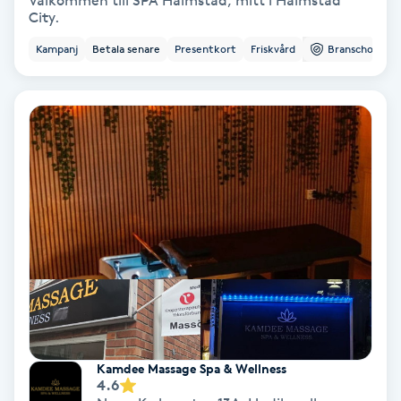
Välkommen till SPA Halmstad, mitt i Halmstad
City.
Bottenfärg
Kampanj
Betala senare
Presentkort
Friskvård
Branschorg.
Brynformning
Brynfärgning
Brynplockning
Bröllopsuppsättning
C
Celluliter
Coachning
Kamdee Massage Spa & Wellness
4.6