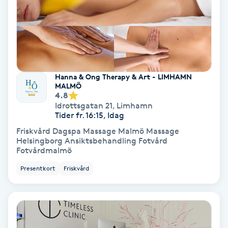
Spa
Spa manikyr & pedikyr
Spa-manikyr
Hanna & Ong Therapy & Art - LIMHAMN
MALMÖ
4.8
Spa-pedikyr
Idrottsgatan 21
,
Limhamn
Tider fr. 16:15, Idag
Friskvård Dagspa Massage Malmö Massage
Spraytan
Helsingborg Ansiktsbehandling Fotvård
Fotvårdmalmö
Stylist
Presentkort
Friskvård
Sugaring
Svensk massage