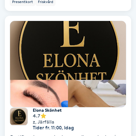
Tvätt & Fön
Presentkort
Friskvård
V
Vaccination
Vampyrbehandling
Vaxning
Vaxning brasiliansk
Veterinär
Elona Skönhet
Vibrationsmassage
4.7
z
,
Järfälla
Vinyasa Yoga
Tider fr. 11:00, Idag