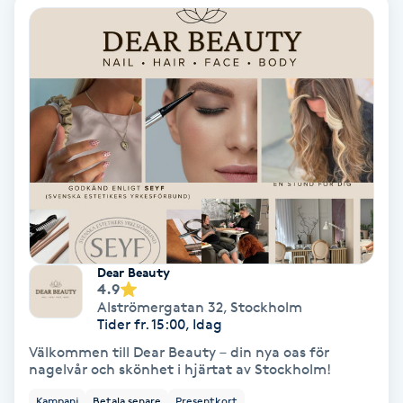
Osteopati
P
Paraffinbehandling
Pedikyr
Pensionärklippning
Permanent
Dear Beauty
4.9
Permanent hårborttagning
Alströmergatan 32
,
Stockholm
Tider fr. 15:00, Idag
Permanent ögonbrynsmakeup
Välkommen till Dear Beauty – din nya oas för
nagelvår och skönhet i hjärtat av Stockholm!
Personal shopper
Kampanj
Betala senare
Presentkort