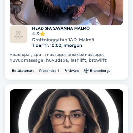
Medium
Megavolymfransar
HEAD SPA SAVANNA MALMÖ
4.9
Drottninggatan 1AD
,
Malmö
Melasma
Tider fr. 10:00, Imorgon
head spa , spa , massage, ansiktsmassage,
Mesoterapi
huvudmassage, huvudspa, lashlift, browlift
Betala senare
Presentkort
Friskvård
Branschorg.
MicroPen
Microshading
Mixfransar
N
Nagelförlängning