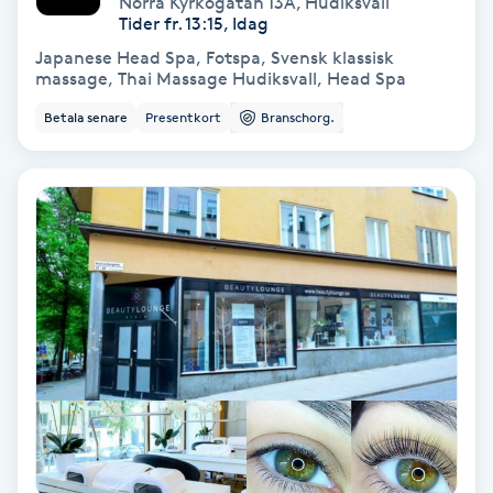
Norra Kyrkogatan 13A
,
Hudiksvall
Color correction
Tider fr. 13:15, Idag
Japanese Head Spa, Fotspa, Svensk klassisk
Cryoterapi
massage, Thai Massage Hudiksvall, Head Spa
D
Betala senare
Presentkort
Branschorg.
Damklippning
Dermapen
Diamantslipning
E
Enzympeeling
Extensions