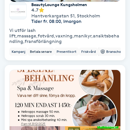
Extensions borttagning
BeautyLounge Kungsholmen
4.7
Hantverkargatan 51
,
Stockholm
Eyeliner-tatuering
Tider fr. 08:00, Imorgon
F
Vi utför lash
lift,massage,fotvård,vaxning,manikyr,ansiktsbeha
Face framing
ndling,fransförlängning
Kampanj
Betala senare
Presentkort
Friskvård
Branschorg.
Faceliftmassage
Fet hårbotten
Fettreducering
Fibromassage
Fillers