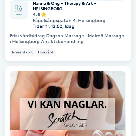
Hanna & Ong - Therapy & Art -
HELSINGBORG
Samtalsterapi
4.8
Fågelsångsgatan 4
,
Helsingborg
Tider fr. 12:00, Idag
Senioryoga
Friskvårdbidrag Dagspa Massage i Malmö Massage
i Helsingborg Ansiktsbehandling
Shiatsu
Presentkort
Friskvård
Singelfransar
Sjukgymnastik
Skalpmassage
Skinbooster
Sklerosering