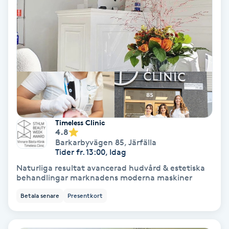
Svettbehandling
T
Tuina-massage
Taktil massage
Tandblekning
Timeless Clinic
4.8
Barkarbyvägen 85
,
Järfälla
Tandläkare
Tider fr. 13:00, Idag
Naturliga resultat avancerad hudvård & estetiska
Tatuering
behandlingar marknadens moderna maskiner
Betala senare
Presentkort
Tatueringsborttagning