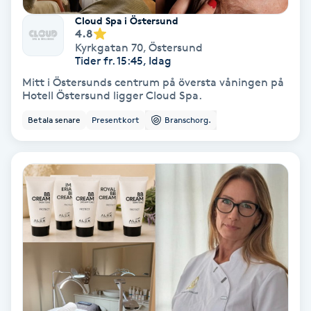
Cloud Spa i Östersund
Koppningsmassage
4.8
Kyrkgatan 70
,
Östersund
Tider fr. 15:45, Idag
Kosmetisk tatuering
Mitt i Östersunds centrum på översta våningen på
Hotell Östersund ligger Cloud Spa.
Kostrådgivning
Betala senare
Presentkort
Branschorg.
Kroppsinpackning
Kroppspeeling
Käkledsbehandling
Kärlbehandling
L