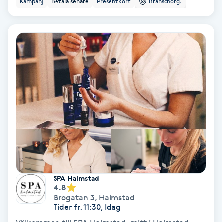
Kampanj
Betala senare
Presentkort
Branschorg.
Ansiktsbehandling djuprengörande
B
Babylights
Balayage
Bambumassage
Barber
Barnklippning
SPA Halmstad
4.8
BIAB
Brogatan 3
,
Halmstad
Tider fr. 11:30, Idag
Blowout