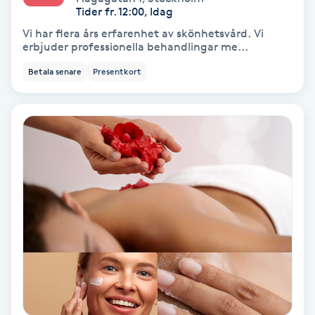
Regndroppsmassage
Tider fr. 12:00, Idag
Vi har flera års erfarenhet av skönhetsvård. Vi
erbjuder professionella behandlingar me...
Reiki
Betala senare
Presentkort
Reikihealing
Reiki massage
Restorative Yoga
Rosacea
Rosenmetoden
Ryggmassage
S