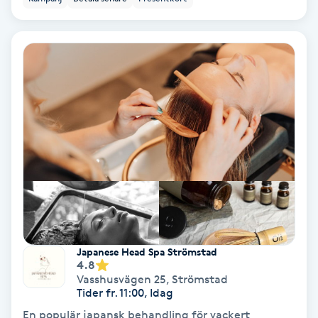
Personlig tränare
Picolaser
Piercing
Pigmentbehandling
Pigmentfläckar
Plastikkirurgi
Japanese Head Spa Strömstad
4.8
Powder brows
Vasshusvägen 25
,
Strömstad
Tider fr. 11:00, Idag
Power Yoga
En populär japansk behandling för vackert