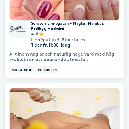
Skoinlägg
Scratch Linnégatan - Naglar, Manikyr,
Skägg
Pedikyr, Hudvård
4.8
Linnégatan 4
,
Stockholm
Skäggfärgning
Tider fr. 11:00, Idag
Allt inom naglar och naturlig nagelvård med hög
Skäggklippning
kvalitet i en avslappnande atmosfär.
Betala senare
Presentkort
Skäggtrimmning
Skönhet
Slingor
Sockring