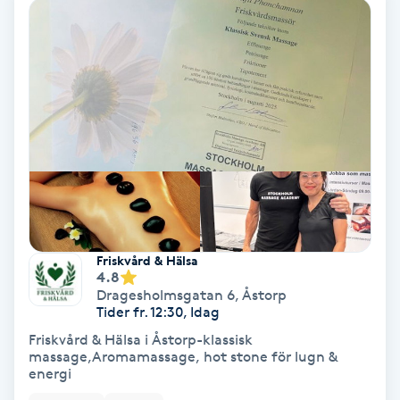
Terapi
Thaimassage
Toning
Torr hårbotten
Torrborstning
Triggerpunktsmassage
Friskvård & Hälsa
4.8
Dragesholmsgatan 6
,
Åstorp
Trådning
Tider fr. 12:30, Idag
Friskvård & Hälsa i Åstorp-klassisk
Träning
massage,Aromamassage, hot stone för lugn &
energi