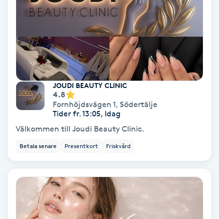
Fransförlängning Volym
Fransk manikyr
Fransrengöring
JOUDI BEAUTY CLINIC
4.8
Frekvensterapi
Fornhöjdsvägen 1
,
Södertälje
Tider fr. 13:05, Idag
Friskvård
Välkommen till Joudi Beauty Clinic.
Betala senare
Presentkort
Friskvård
Friskvårdsmassage
Frisör
Funktionsanalys