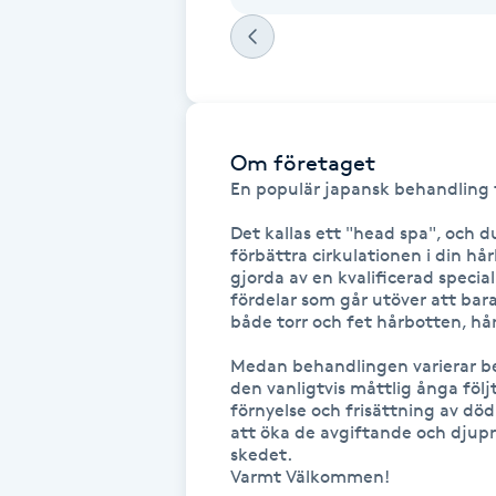
Fransk manikyr
Fransrengöring
Frekvensterapi
Om företaget
En populär japansk behandling fö
Friskvård
Det kallas ett "head spa", och du
förbättra cirkulationen i din h
gjorda av en kvalificerad specia
Friskvårdsmassage
fördelar som går utöver att bara
både torr och fet hårbotten, håra
Frisör
Medan behandlingen varierar be
den vanligtvis måttlig ånga följ
Funktionsanalys
förnyelse och frisättning av död
att öka de avgiftande och djup
skedet.

Färgning
Varmt Välkommen!
