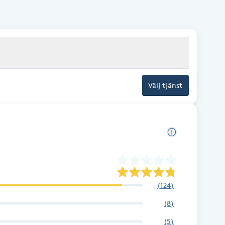
r.
Välj tjänst
(
124
)
(
8
)
(
5
)