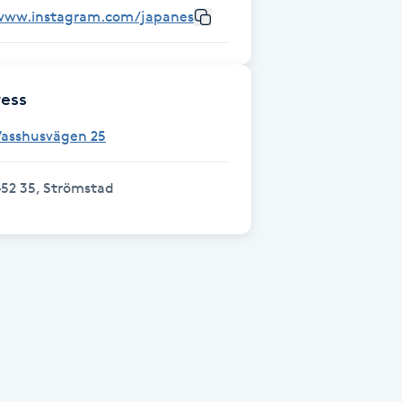
www.instagram.com/japaneseheadspastromstad/
ess
Vasshusvägen 25
52 35, Strömstad