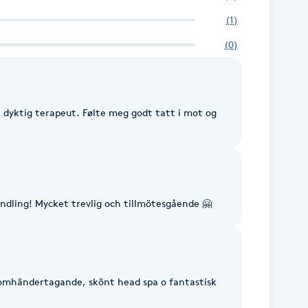
(
1
)
(
0
)
 dyktig terapeut. Følte meg godt tatt i mot og
dling! Mycket trevlig och tillmötesgående 🤗
, omhändertagande, skönt head spa o fantastisk