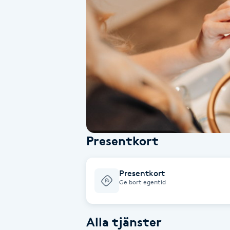
Alternativmedicin
Andningsmassage
Ansiktslyft utan kirurgi
Aromamassage
Ashtanga Yoga
Presentkort
Ayurveda
Presentkort
Ayurvedisk Massage
Ge bort egentid
Ansiktsbehandling djuprengörande
Alla tjänster
B