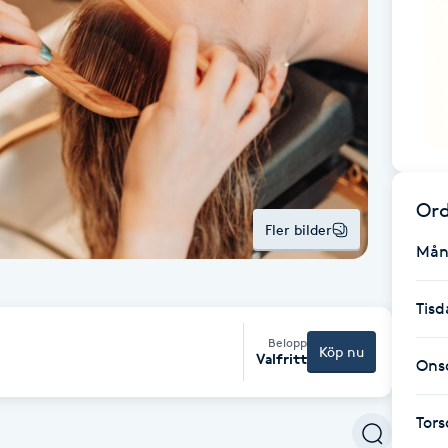
Ord
Fler bilder
Mån
Tisd
Belopp
Köp nu
Valfritt
Ons
Tor