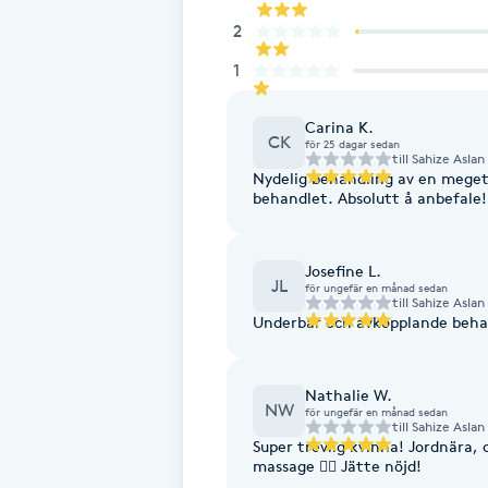
Fotsvamp
2
1
Fotvård
Carina K.
CK
för 25 dagar sedan
Fransar
till
Sahize Aslan
Nydelig behandling av en meget
behandlet. Absolutt å anbefale!
Fransborttagning
Josefine L.
Fransfärgning
JL
för ungefär en månad sedan
till
Sahize Aslan
Underbar och avkopplande behan
Fransförlängning
Nathalie W.
Fransförlängning Megavolym
NW
för ungefär en månad sedan
till
Sahize Aslan
Super trevlig kvinna! Jordnära
Fransförlängning Volym
massage 💆‍♀️ Jätte nöjd!