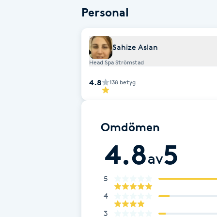
Eyeliner-tatuering
Denna behandling är endast för kvinno
Personal
F
Face framing
Sahize Aslan
Head Spa Strömstad
Faceliftmassage
4.8
138
betyg
Fet hårbotten
Fettreducering
Omdömen
4.8
5
Fibromassage
av
Fillers
5
4
Fotmassage
3