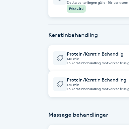
Detta behanlingen gäller för barn som under 18 Ånga för ska
Skalpmassage Schamponering Hårmask Ansiktsmask Balsam Tillämpning av
Friskvård
olika verktyg för skalp Hårtork
Brynformning
Brynfärgning
Keratinbehandling
Brynplockning
Protein/Keratin Behandlig
140 min
Bröllopsuppsättning
En keratinbehandling motverkar frissig
C
Protein/Keratin Behandling
Celluliter
120 min
En keratinbehandling motverkar frissig
förvandlar lockigt hår till rakt. Inoar
Coachning
Massage behandlingar
Color correction