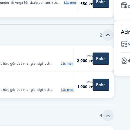
Boka
lp och ansikte
Läs mer
550 kr
Adr
2
Pris
Boka
4
2 900 kr
t hår, gör det mer glansigt och
Läs mer
förvandlar lockigt hår till rakt. Inoar Produkter som används. För lång hårt
Pris
Boka
1 900 kr
t hår, gör det mer glansigt och
Läs mer
 Produkter som används För kort hårt
4