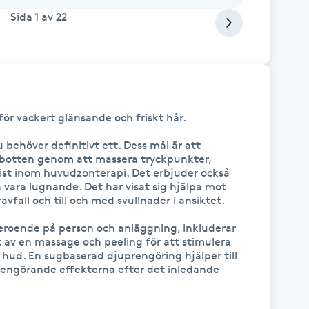
Sida
1
av
22
r vackert glänsande och friskt hår.

 behöver definitivt ett. Dess mål är att 
årbotten genom att massera tryckpunkter, 
list inom huvudzonterapi. Det erbjuder också 
 vara lugnande. Det har visat sig hjälpa mot 
vfall och till och med svullnader i ansiktet.

roende på person och anläggning, inkluderar 
t av en massage och peeling för att stimulera 
 hud. En sugbaserad djuprengöring hjälper till 
rengörande effekterna efter det inledande 