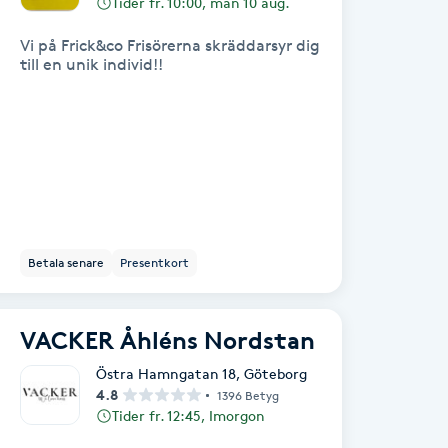
Tider fr. 10:00, mån 10 aug.
Vi på Frick&co Frisörerna skräddarsyr dig
till en unik individ!!
Betala senare
Presentkort
VACKER Åhléns Nordstan
Östra Hamngatan 18
,
Göteborg
4.8
1396 Betyg
Tider fr. 12:45, Imorgon