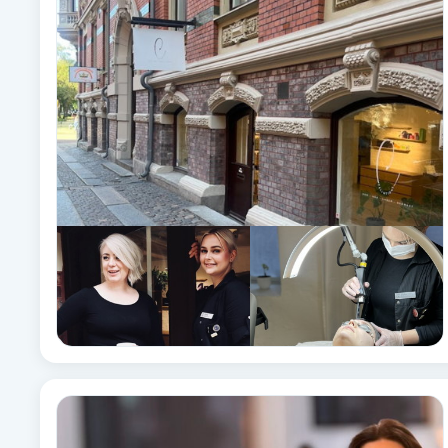
Alternativmedicin
Andningsmassage
Ansiktslyft utan kirurgi
Aromamassage
Ashtanga Yoga
Ayurveda
Ayurvedisk Massage
Ansiktsbehandling djuprengörande
B