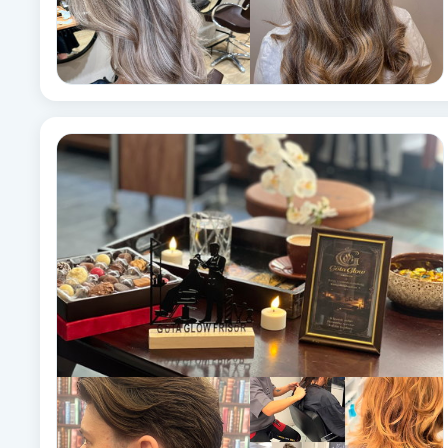
Eyeliner-tatuering
F
Face framing
Faceliftmassage
Fet hårbotten
Fettreducering
Fibromassage
Fillers
Fotmassage