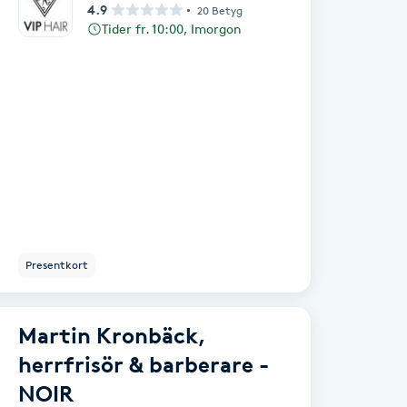
4.9
20 Betyg
Tider fr. 10:00, Imorgon
Presentkort
Martin Kronbäck,
herrfrisör & barberare -
NOIR