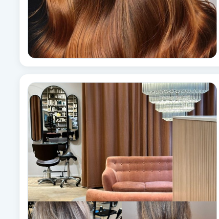
Cryoterapi
D
Damklippning
Dermapen
Diamantslipning
E
Enzympeeling
Extensions
Extensions borttagning