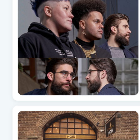
Fransk manikyr
Fransrengöring
Frekvensterapi
Friskvård
Friskvårdsmassage
Frisör
Funktionsanalys
Färgning