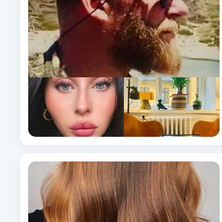
Brynformning
Brynfärgning
Brynplockning
Bröllopsuppsättning
C
Celluliter
Coachning
Color correction