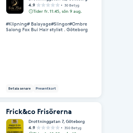
4.9
30 Betyg
Tider fr. 11:45, sön 9 aug.
#Klipning# Balayage#Slingor#Ombre
Salong Fox Bui Hair stylist . Göteborg
Betala senare
Presentkort
Frick&co Frisörerna
Drottninggatan 7
,
Göteborg
4.9
350 Betyg