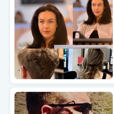
Babylights
Balayage
Bambumassage
Barber
Barnklippning
BIAB
Blowout
Bottenfärg