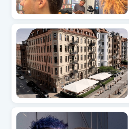
Fotsvamp
Fotvård
Fransar
Fransborttagning
Fransfärgning
Fransförlängning
Fransförlängning Megavolym
Fransförlängning Volym