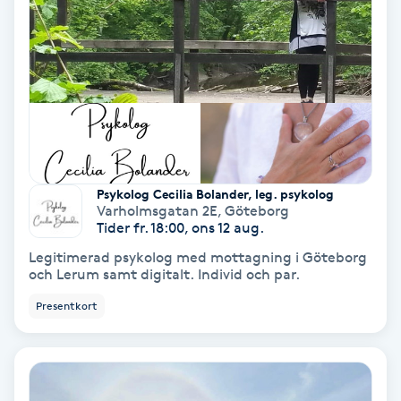
Samtalsterapi
Senioryoga
Shiatsu
Singelfransar
Psykolog Cecilia Bolander, leg. psykolog
Varholmsgatan 2E
,
Göteborg
Tider fr. 18:00, ons 12 aug.
Sjukgymnastik
Legitimerad psykolog med mottagning i Göteborg
och Lerum samt digitalt. Individ och par.
Skalpmassage
Presentkort
Skinbooster
Sklerosering