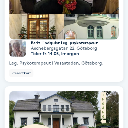
Hypnos
Hårborttagning
Hårbottenbehandling
Berit Lindquist Leg. psykoterapeut
Aschebergsgatan 22
,
Göteborg
Hårförlängning
Tider fr. 14:05, Imorgon
Leg. Psykoterapeut i Vasastaden, Göteborg.
Hårvård
Presentkort
Hälsa
Hälsprickor
I
Idrottsmassage