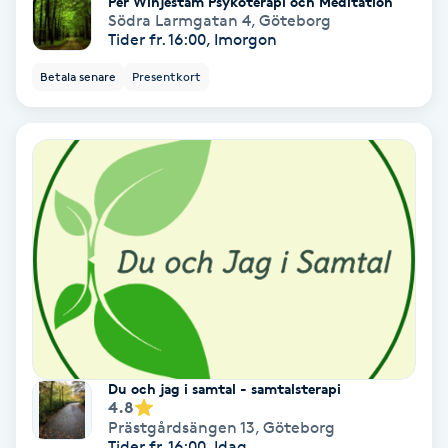
Per Winjestam Psykoterapi och Meditation
Lymfmassage
Södra Larmgatan 4
,
Göteborg
Tider fr. 16:00, Imorgon
Läpptatuering
Betala senare
Presentkort
M
Makeup
Manikyr & Pedikyr
Massage
Medial vägledning
Medicinsk massage
Du och jag i samtal - samtalsterapi
4.8
Meditation
Prästgårdsängen 13
,
Göteborg
Tider fr. 16:00, Idag