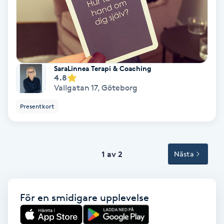
Svettbehandling
T
Tuina-massage
SaraLinnea Terapi & Coaching
4.8
Taktil massage
Vallgatan 17
,
Göteborg
Presentkort
Tandblekning
Tandläkare
1 av 2
Nästa
Tatuering
För en smidigare upplevelse
Tatueringsborttagning