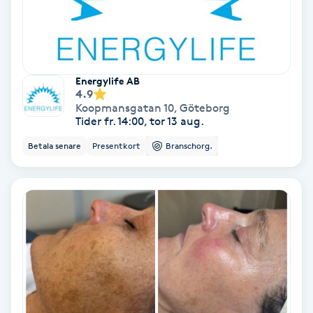
Osteopati
P
Paraffinbehandling
Energylife AB
4.9
Koopmansgatan 10
,
Göteborg
Pedikyr
Tider fr. 14:00, tor 13 aug.
Betala senare
Presentkort
Branschorg.
Pensionärklippning
Permanent
Permanent hårborttagning
Permanent ögonbrynsmakeup
Personal shopper