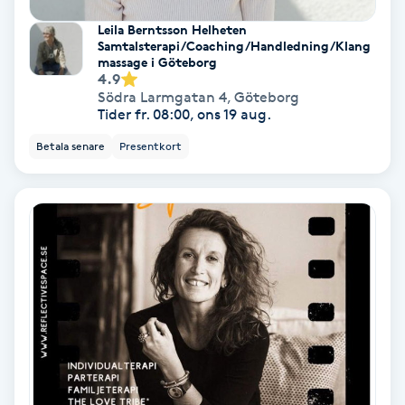
Leila Berntsson Helheten
Koppningsmassage
Samtalsterapi/Coaching/Handledning/Klang
massage i Göteborg
4.9
Kosmetisk tatuering
Södra Larmgatan 4
,
Göteborg
Tider fr. 08:00, ons 19 aug.
Kostrådgivning
Betala senare
Presentkort
Kroppsinpackning
Kroppspeeling
Käkledsbehandling
Kärlbehandling
L