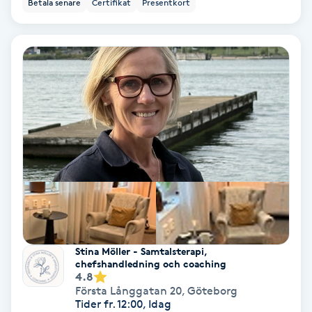
Extensions borttagning
Betala senare
Certifikat
Presentkort
Eyeliner-tatuering
F
Face framing
Faceliftmassage
Fet hårbotten
Fettreducering
Stina Möller - Samtalsterapi,
Fibromassage
chefshandledning och coaching
4.8
Första Långgatan 20
,
Göteborg
Fillers
Tider fr. 12:00, Idag