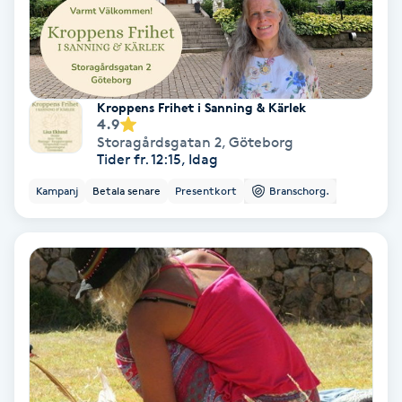
IPL
IPL hårborttagning
Kroppens Frihet i Sanning & Kärlek
4.9
IR-massage
Storagårdsgatan 2
,
Göteborg
Tider fr. 12:15, Idag
J
Kampanj
Betala senare
Presentkort
Branschorg.
Japansk massage
K
K18
Katun fransar
Kemisk peeling