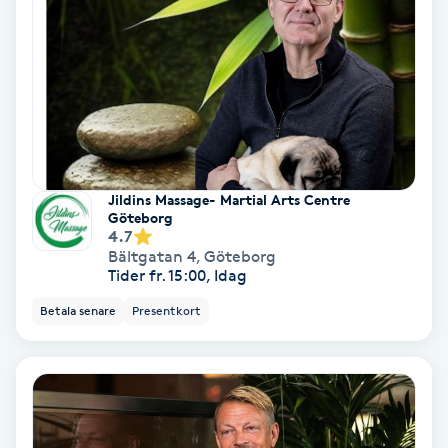
Gruppträning
Gua Sha-massage
H
Hatha Yoga
Jildins Massage- Martial Arts Centre
Göteborg
4.7
Headspa
Bältgatan 4
,
Göteborg
Tider fr. 15:00, Idag
Healing
Betala senare
Presentkort
Herrklippning
HIFU