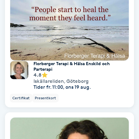
Skoinlägg
Skägg
Skäggfärgning
Skäggklippning
Florberger Terapi & Hälsa Enskild och
Parterapi
4.8
Skäggtrimmning
Iskällareliden
,
Göteborg
Tider fr. 11:00, ons 19 aug.
Skönhet
Certifikat
Presentkort
Slingor
Sockring