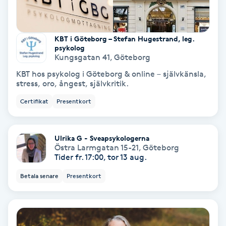
PRP (Platelet Rich Plasma)
KBT i Göteborg – Stefan Hugestrand, leg.
psykolog
PRX-T33
Kungsgatan 41
,
Göteborg
KBT hos psykolog i Göteborg & online – självkänsla,
Psoriasis
stress, oro, ångest, självkritik.
Certifikat
Presentkort
PT
R
Ulrika G - Sveapsykologerna
Radiofrekvens
Östra Larmgatan 15-21
,
Göteborg
Tider fr. 17:00, tor 13 aug.
Rakning
Betala senare
Presentkort
Reflexologi