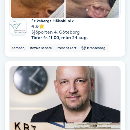
Personlig tränare
Eriksbergs Hälsoklinik
4.8
Picolaser
Sjöporten 4
,
Göteborg
Tider fr. 11:00, mån 24 aug.
Piercing
Kampanj
Betala senare
Presentkort
Branschorg.
Pigmentbehandling
Pigmentfläckar
Plastikkirurgi
Powder brows
Power Yoga