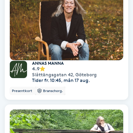
Regndroppsmassage
Reiki
Reikihealing
Reiki massage
ANNAS MANNA
4.9
Restorative Yoga
Slåttängsgatan 42
,
Göteborg
Tider fr. 10:45, mån 17 aug.
Rosacea
Presentkort
Branschorg.
Rosenmetoden
Ryggmassage
S