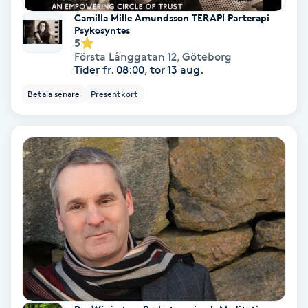
Laserbehandling
Camilla Mille Amundsson TERAPI Parterapi
Psykosyntes
Lashlift Keratin
5
Första Långgatan 12
,
Göteborg
Tider fr. 08:00, tor 13 aug.
LED-ljusterapi
Betala senare
Presentkort
Liktornar
LPG
LPG-behandling
LPG-massage
Luggklippning