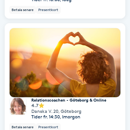
Medium
Betala senare
Presentkort
Megavolymfransar
Melasma
Mesoterapi
MicroPen
Microshading
Relationscoachen - Göteborg & Online
4.7
Mixfransar
Danska V. 20
,
Göteborg
N
Tider fr. 14:30, Imorgon
Betala senare
Presentkort
Nagelförlängning