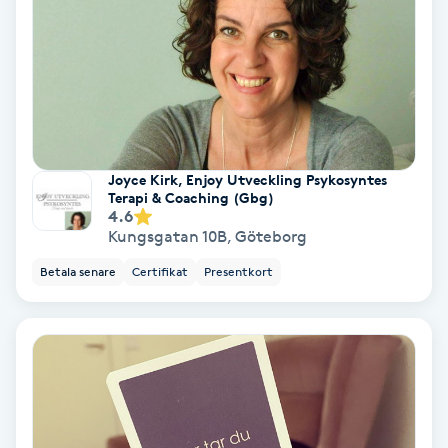
Spa
Spa manikyr & pedikyr
Spa-manikyr
Joyce Kirk, Enjoy Utveckling Psykosyntes
Terapi & Coaching (Gbg)
Spa-pedikyr
4.6
Kungsgatan 10B
,
Göteborg
Spraytan
Betala senare
Certifikat
Presentkort
Stylist
Sugaring
Svensk massage