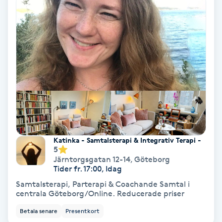
Ansiktsbehandling djuprengörande
B
Babylights
Balayage
Bambumassage
Barber
Katinka - Samtalsterapi & Integrativ Terapi -
5
Järntorgsgatan 12-14
,
Göteborg
Barnklippning
Tider fr. 17:00, Idag
Samtalsterapi, Parterapi & Coachande Samtal i
BIAB
centrala Göteborg/Online. Reducerade priser
Betala senare
Presentkort
Blowout