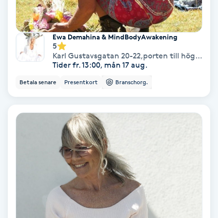
Keratinbehandling
Ewa Demahina & MindBodyAwakening
Kinesiologi
5
Karl Gustavsgatan 20-22,porten till höger om Sushin, tryck fram Ewa och ring på
Tider fr. 13:00, mån 17 aug.
Kinesisk medicin
Betala senare
Presentkort
Branschorg.
Kiropraktik
Klangmassage
Klippning
Klippning & Slingor
Klippning ungdom