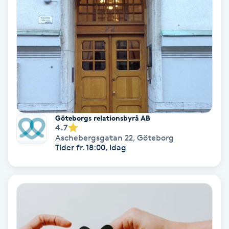
Nagelvård
Naglar borttagning
Naglar reparation
Naprapati
Göteborgs relationsbyrå AB
4.7
Aschebergsgatan 22
,
Göteborg
Navelpiercing
Tider fr. 18:00, Idag
NBE-massage
Ny frisyr
O