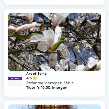
Nagelförlängning akryl
Nagelförlängning gelé
Nagelförlängning glasfiber
Nagelförlängning silke
Nagelförstärkning
Art of Being
4.9
Nagelklippning
Strömma Idatorpet
,
Sätila
Tider fr. 10:00, Imorgon
Nagelsvamp
Nageltrång