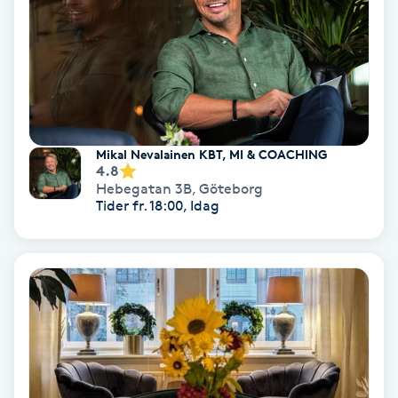
Hollywood Peel
Hot Stone Massage
Hot yoga
Mikal Nevalainen KBT, MI & COACHING
Hudföryngring
4.8
Hebegatan 3B
,
Göteborg
Tider fr. 18:00, Idag
Huduppstramning
Hudvård
Hyaluronsyra
Hyperhidros