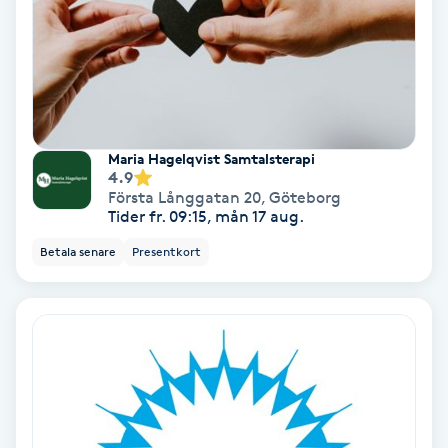
Olaplex
Olaplexbehandling
Ombre
Maria Hagelqvist Samtalsterapi
4.9
Ombre brows
Första Långgatan 20
,
Göteborg
Tider fr. 09:15, mån 17 aug.
Ombre naglar
Betala senare
Presentkort
Optiker
Ortobionomi
Ortopedi