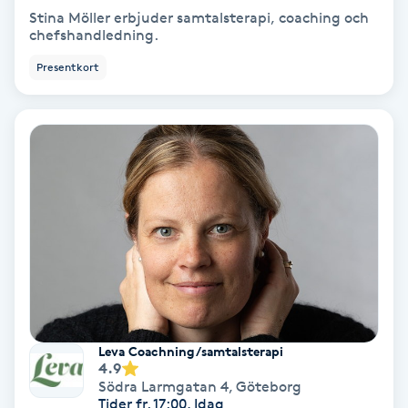
Stina Möller erbjuder samtalsterapi, coaching och
Fotmassage
chefshandledning.
Presentkort
Fotsvamp
Fotvård
Fransar
Fransborttagning
Fransfärgning
Fransförlängning
Leva Coachning/samtalsterapi
4.9
Fransförlängning Megavolym
Södra Larmgatan 4
,
Göteborg
Tider fr. 17:00, Idag