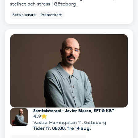
Color correction
stelhet och stress i Göteborg.
Betala senare
Presentkort
Cryoterapi
D
Damklippning
Dermapen
Diamantslipning
E
Enzympeeling
Samtalsterapi – Javier Blasco, EFT & KBT
4.9
Extensions
Västra Hamngatan 11
,
Göteborg
Tider fr. 08:00, fre 14 aug.