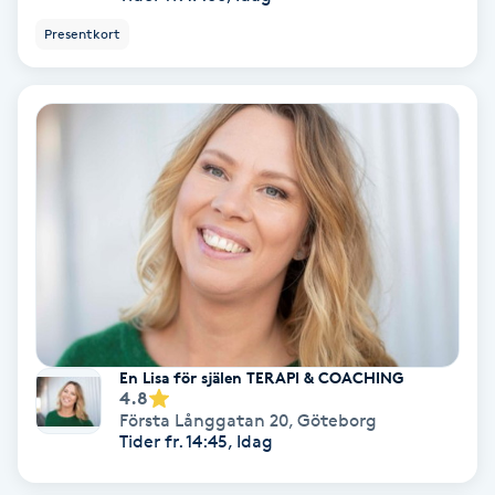
Fransförlängning Volym
Presentkort
Fransk manikyr
Fransrengöring
Frekvensterapi
Friskvård
Friskvårdsmassage
En Lisa för själen TERAPI & COACHING
4.8
Frisör
Första Långgatan 20
,
Göteborg
Tider fr. 14:45, Idag
Funktionsanalys