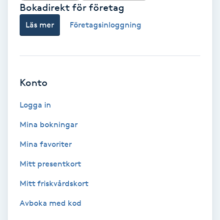
Terapi
Bokadirekt för företag
Läs mer
Företagsinloggning
Thaimassage
Toning
Konto
Torr hårbotten
Logga in
Torrborstning
Mina bokningar
Triggerpunktsmassage
Mina favoriter
Mitt presentkort
Trådning
Mitt friskvårdskort
Träning
Avboka med kod