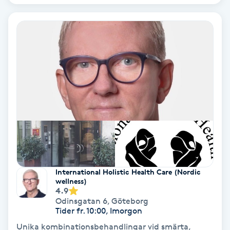
Bottenfärg
Brynformning
Brynfärgning
Brynplockning
Bröllopsuppsättning
C
International Holistic Health Care (Nordic
Celluliter
wellness)
4.9
Odinsgatan 6
,
Göteborg
Coachning
Tider fr. 10:00, Imorgon
Unika kombinationsbehandlingar vid smärta,