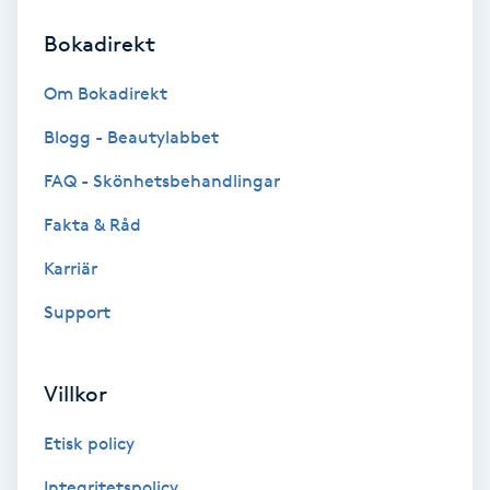
Tvätt & Fön
V
Bokadirekt
Vaccination
Om Bokadirekt
Blogg - Beautylabbet
Vampyrbehandling
FAQ - Skönhetsbehandlingar
Vaxning
Fakta & Råd
Karriär
Vaxning brasiliansk
Support
Veterinär
Villkor
Vibrationsmassage
Etisk policy
Vinyasa Yoga
Integritetspolicy