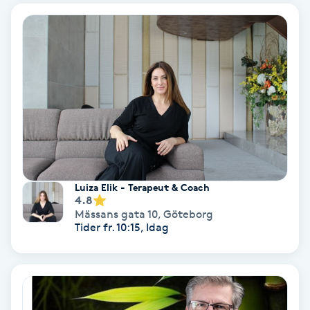
Färgning
Föning
G
Gel naglar
Gelenaglar
Luiza Elik - Terapeut & Coach
Gellack
4.8
Mässans gata 10
,
Göteborg
Tider fr. 10:15, Idag
Gellack med förstärkning
Gravidmassage
Gravidyoga