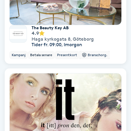
Tvätt & Fön
V
Vaccination
The Beauty Key AB
4.9
Haga kyrkogata 8
,
Göteborg
Vampyrbehandling
Tider fr. 09:00, Imorgon
Kampanj
Betala senare
Presentkort
Branschorg.
Vaxning
Vaxning brasiliansk
Veterinär
Vibrationsmassage
Vinyasa Yoga