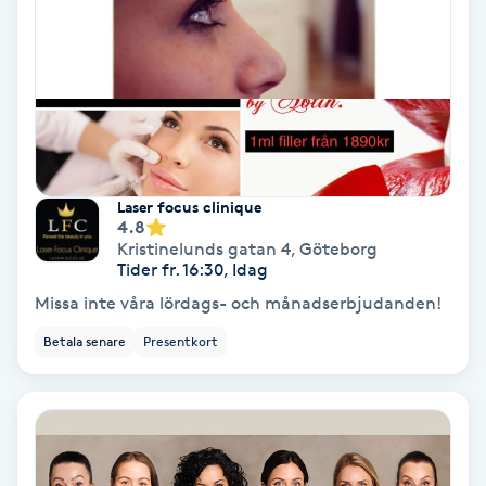
Färgning
Föning
G
Gel naglar
Laser focus clinique
4.8
Gelenaglar
Kristinelunds gatan 4
,
Göteborg
Tider fr. 16:30, Idag
Gellack
Missa inte våra lördags- och månadserbjudanden!
Betala senare
Presentkort
Gellack med förstärkning
Gravidmassage
Gravidyoga