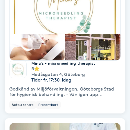
Osteopati
P
Paraffinbehandling
Pedikyr
Pensionärklippning
Mina's - microneedling therapist
5
Hedåsgatan 4
,
Göteborg
Permanent
Tider fr. 17:30, Idag
Godkänd av Miljöförvaltningen, Göteborgs Stad
Permanent hårborttagning
för hygienisk behandling. - Vänligen upp...
Betala senare
Presentkort
Permanent ögonbrynsmakeup
Personal shopper