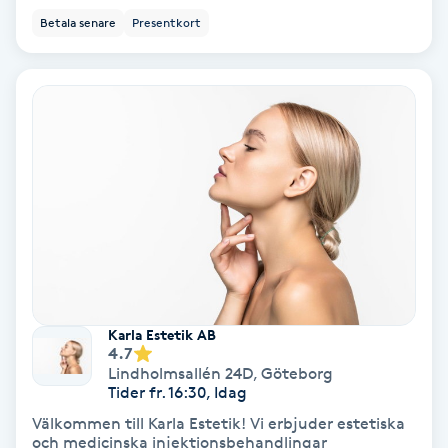
Betala senare
Presentkort
Koppningsmassage
Kosmetisk tatuering
Kostrådgivning
Kroppsinpackning
Kroppspeeling
Käkledsbehandling
Karla Estetik AB
4.7
Kärlbehandling
Lindholmsallén 24D
,
Göteborg
Tider fr. 16:30, Idag
L
Välkommen till Karla Estetik! Vi erbjuder estetiska
och medicinska injektionsbehandlingar