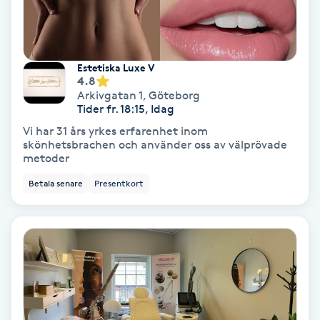
Nagelvård
Estetiska Luxe V
Naglar borttagning
4.8
Arkivgatan 1
,
Göteborg
Tider fr. 18:15, Idag
Naglar reparation
Vi har 31 års yrkes erfarenhet inom
skönhetsbrachen och använder oss av välprövade
Naprapati
metoder
Betala senare
Presentkort
Navelpiercing
NBE-massage
Ny frisyr
O