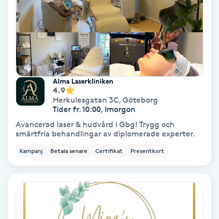
Olaplex
Olaplexbehandling
Ombre
Alma Laserkliniken
4.9
Ombre brows
Herkulesgatan 3C
,
Göteborg
Tider fr. 10:00, Imorgon
Ombre naglar
Avancerad laser & hudvård i Gbg! Trygg och
smärtfria behandlingar av diplomerade experter.
Optiker
Kampanj
Betala senare
Certifikat
Presentkort
Ortobionomi
Ortopedi