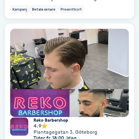
Laserbehandling
Kampanj
Betala senare
Presentkort
Lashlift Keratin
LED-ljusterapi
Liktornar
LPG
LPG-behandling
LPG-massage
Reko Barbershop
Luggklippning
4.9
Plantagegatan 3
,
Göteborg
Tider fr. 18:00, Idag