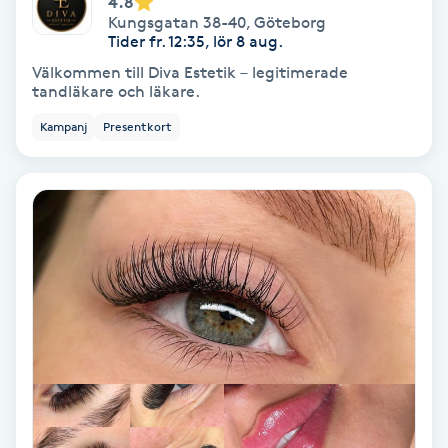
4.8
Kungsgatan 38-40
,
Göteborg
Spa
Tider fr. 12:35, lör 8 aug.
Välkommen till Diva Estetik – legitimerade
Spa manikyr & pedikyr
tandläkare och läkare.
Kampanj
Presentkort
Spa-manikyr
Spa-pedikyr
Spraytan
Stylist
Sugaring
Svensk massage