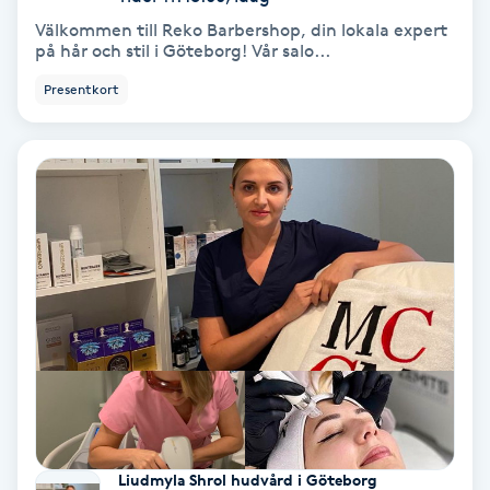
Lymfmassage
Välkommen till Reko Barbershop, din lokala expert
på hår och stil i Göteborg! Vår salo...
Läpptatuering
Presentkort
M
Makeup
Manikyr & Pedikyr
Massage
Medial vägledning
Medicinsk massage
Meditation
Liudmyla Shrol hudvård i Göteborg