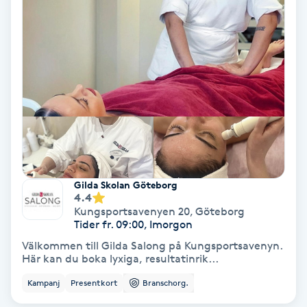
Personlig tränare
Picolaser
Piercing
Pigmentbehandling
Pigmentfläckar
Gilda Skolan Göteborg
4.4
Kungsportsavenyen 20
,
Göteborg
Plastikkirurgi
Tider fr. 09:00, Imorgon
Välkommen till Gilda Salong på Kungsportsavenyn.
Här kan du boka lyxiga, resultatinrik...
Powder brows
Kampanj
Presentkort
Branschorg.
Power Yoga