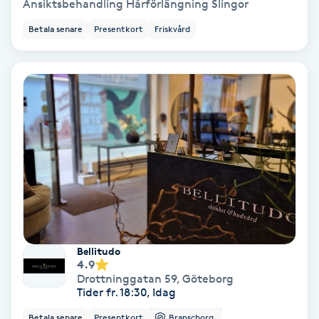
Ansiktsbehandling Hårförlängning Slingor
Betala senare
Presentkort
Friskvård
IPL
IPL hårborttagning
IR-massage
J
Japansk massage
K
K18
Bellitudo
4.9
Katun fransar
Drottninggatan 59
,
Göteborg
Tider fr. 18:30, Idag
Kemisk peeling
Betala senare
Presentkort
Branschorg.