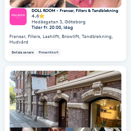
Svettbehandling
DOLL ROOM - Fransar, Fillers & Tandblekning
4.6
T
Hedåsgatan 3
,
Göteborg
Tider fr. 20:00, Idag
Tuina-massage
Fransar, Fillers, Lashlift, Browlift, Tandblekning,
Hudvård
Taktil massage
Betala senare
Presentkort
Tandblekning
Tandläkare
Tatuering
Tatueringsborttagning