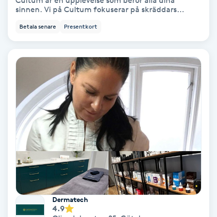
Cultum är en upplevelse som berör alla dina
sinnen. Vi på Cultum fokuserar på skräddars...
Bottenfärg
Betala senare
Presentkort
Brynformning
Brynfärgning
Brynplockning
Bröllopsuppsättning
C
Celluliter
Coachning
Dermatech
4.9