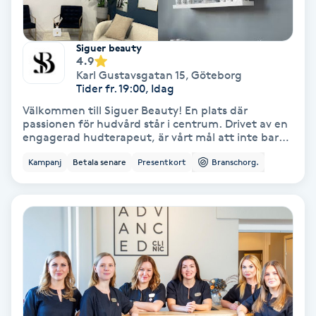
Fotmassage
Siguer beauty
Fotsvamp
4.9
Karl Gustavsgatan 15
,
Göteborg
Tider fr. 19:00, Idag
Fotvård
Välkommen till Siguer Beauty! En plats där
passionen för hudvård står i centrum. Drivet av en
engagerad hudterapeut, är vårt mål att inte bara
Fransar
ta hand om din hud, utan att också dela den
Kampanj
Betala senare
Presentkort
Branschorg.
kunskap och kärlek som finns för yrket. Med varje
Fransborttagning
behandling skräddarsyr vi en upplevelse som lyfter
fram din naturliga skönhet och stärker ditt
självförtroende. Här möts du av expertis, omtanke
Fransfärgning
och en genuin passion för att skapa långvariga
resultat och en hud som mår bra inifrån och ut. Låt
oss ta hand om dig, för din hud förtjänar det
Fransförlängning
bästa!
Fransförlängning Megavolym