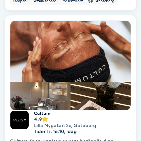
Kampanj
Betala senare
Presentkort
Branschorg.
Ansiktsbehandling djuprengörande
B
Babylights
Balayage
Bambumassage
Barber
Barnklippning
Cultum
4.9
BIAB
Lilla Nygatan 2c
,
Göteborg
Tider fr. 16:10, Idag
Blowout