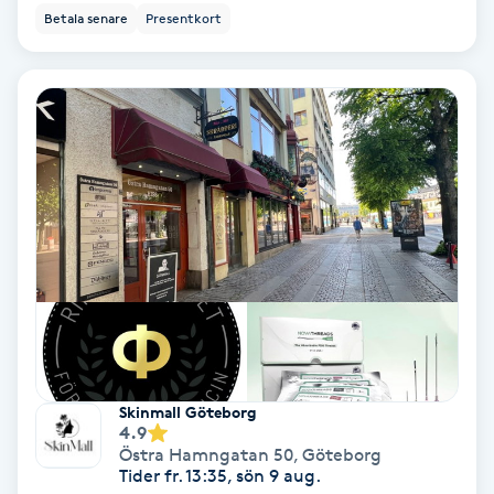
Regndroppsmassage
Betala senare
Presentkort
Reiki
Reikihealing
Reiki massage
Restorative Yoga
Rosacea
Rosenmetoden
Skinmall Göteborg
4.9
Ryggmassage
Östra Hamngatan 50
,
Göteborg
Tider fr. 13:35, sön 9 aug.
S