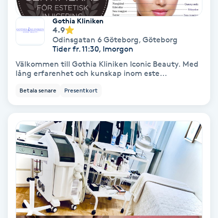
Gothia Kliniken
Nagelförlängning akryl
4.9
Odinsgatan 6 Göteborg
,
Göteborg
Tider fr. 11:30, Imorgon
Nagelförlängning gelé
Välkommen till Gothia Kliniken Iconic Beauty. Med
lång erfarenhet och kunskap inom este...
Nagelförlängning glasfiber
Betala senare
Presentkort
Nagelförlängning silke
Nagelförstärkning
Nagelklippning
Nagelsvamp
Nageltrång