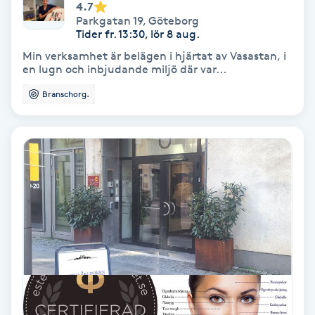
4.7
Medium
Parkgatan 19
,
Göteborg
Tider fr. 13:30, lör 8 aug.
Min verksamhet är belägen i hjärtat av Vasastan, i
Megavolymfransar
en lugn och inbjudande miljö där var...
Branschorg.
Melasma
Mesoterapi
MicroPen
Microshading
Mixfransar
N
Nagelförlängning