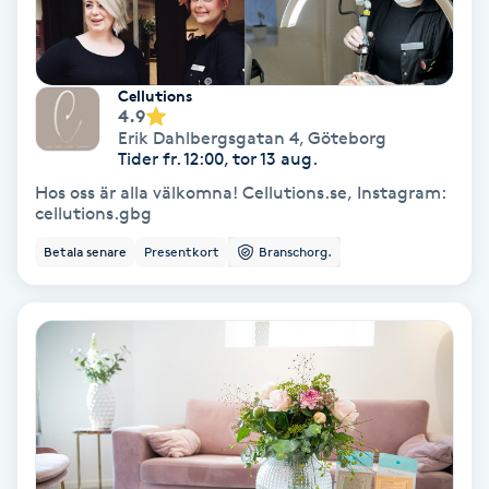
Terapi
Thaimassage
Cellutions
4.9
Toning
Erik Dahlbergsgatan 4
,
Göteborg
Tider fr. 12:00, tor 13 aug.
Torr hårbotten
Hos oss är alla välkomna! Cellutions.se, Instagram:
cellutions.gbg
Torrborstning
Betala senare
Presentkort
Branschorg.
Triggerpunktsmassage
Trådning
Träning