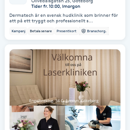
Olivedalsgatan 25
,
Göteborg
Color correction
Tider fr. 10:00, Imorgon
Dermatech är en svensk hudklinik som brinner för
Cryoterapi
att på ett tryggt och professionellt s...
D
Kampanj
Betala senare
Presentkort
Branschorg.
Damklippning
Dermapen
Diamantslipning
E
Enzympeeling
Extensions