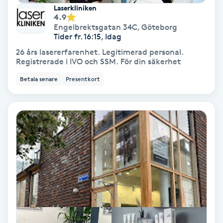
Extensions borttagning
Laserkliniken
4.9
Engelbrektsgatan 34C
,
Göteborg
Eyeliner-tatuering
Tider fr. 16:15, Idag
F
26 års lasererfarenhet. Legitimerad personal.
Registrerade i IVO och SSM. För din säkerhet
Face framing
Betala senare
Presentkort
Faceliftmassage
Fet hårbotten
Fettreducering
Fibromassage
Fillers