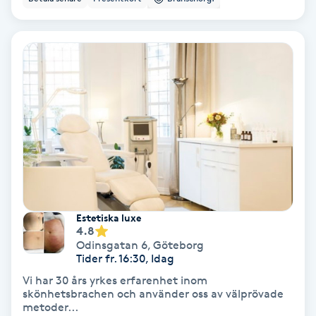
Keratinbehandling
Kinesiologi
Kinesisk medicin
Kiropraktik
Klangmassage
Estetiska luxe
Klippning
4.8
Odinsgatan 6
,
Göteborg
Tider fr. 16:30, Idag
Klippning & Slingor
Vi har 30 års yrkes erfarenhet inom
skönhetsbrachen och använder oss av välprövade
Klippning ungdom
metoder...