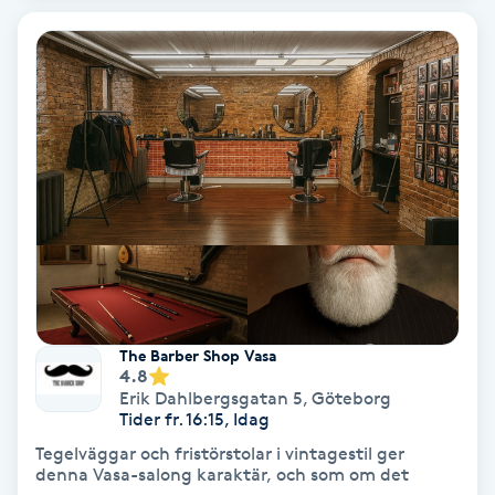
PRP (Platelet Rich Plasma)
PRX-T33
Psoriasis
PT
R
Radiofrekvens
The Barber Shop Vasa
4.8
Rakning
Erik Dahlbergsgatan 5
,
Göteborg
Tider fr. 16:15, Idag
Reflexologi
Tegelväggar och fristörstolar i vintagestil ger
denna Vasa-salong karaktär, och som om det