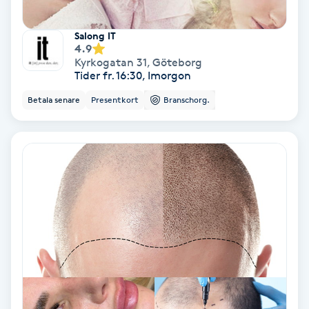
Volymfransar
Salong IT
4.9
Vårtor
Kyrkogatan 31
,
Göteborg
Tider fr. 16:30, Imorgon
Y
Betala senare
Presentkort
Branschorg.
Yin Yoga
Yoga
Yoga Nidra
Yogamassage
Z
Zonterapi