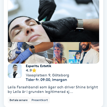
Hollywood Peel
Hot Stone Massage
Hot yoga
Hudföryngring
Huduppstramning
Esperitu Estetik
4.9
Hudvård
Vasaplatsen 9
,
Göteborg
Tider fr. 09:00, Imorgon
Hyaluronsyra
Leila Farashbandi som äger och driver Shine bright
by Leila är i grunden legitimerad sj...
Hyperhidros
Betala senare
Presentkort