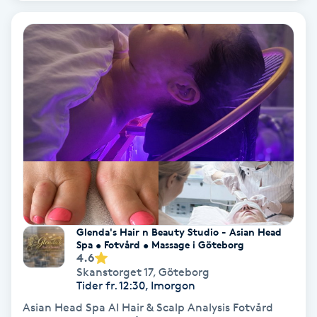
Hypnos
Hårborttagning
Hårbottenbehandling
Hårförlängning
Hårvård
Hälsa
Glenda's Hair n Beauty Studio - Asian Head
Spa • Fotvård • Massage i Göteborg
Hälsprickor
4.6
Skanstorget 17
,
Göteborg
I
Tider fr. 12:30, Imorgon
Asian Head Spa AI Hair & Scalp Analysis Fotvård
Idrottsmassage