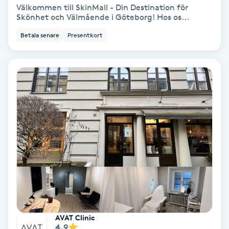
Välkommen till SkinMall - Din Destination för
Skönhet och Välmående i Göteborg! Hos os...
Samtalsterapi
Betala senare
Presentkort
Senioryoga
Shiatsu
Singelfransar
Sjukgymnastik
Skalpmassage
Skinbooster
AVAT Clinic
Sklerosering
4.9