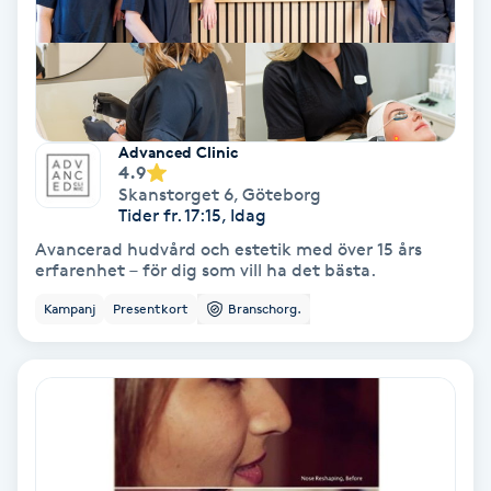
Fransförlängning Volym
Fransk manikyr
Fransrengöring
Advanced Clinic
4.9
Skanstorget 6
,
Göteborg
Frekvensterapi
Tider fr. 17:15, Idag
Avancerad hudvård och estetik med över 15 års
erfarenhet – för dig som vill ha det bästa.
Friskvård
Kampanj
Presentkort
Branschorg.
Friskvårdsmassage
Frisör
Funktionsanalys