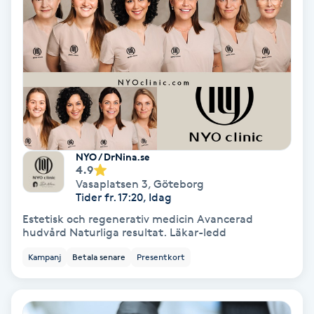
Gruppträning
Gua Sha-massage
H
Hatha Yoga
NYO / DrNina.se
4.9
Headspa
Vasaplatsen 3
,
Göteborg
Tider fr. 17:20, Idag
Healing
Estetisk och regenerativ medicin Avancerad
hudvård Naturliga resultat. Läkar-ledd
Herrklippning
Kampanj
Betala senare
Presentkort
HIFU