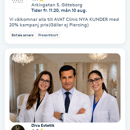
Arkivgatan 5
,
Göteborg
Tider fr. 11:20, mån 10 aug.
Skoinlägg
Vi välkomnar alla till AVAT Clinic NYA KUNDER med
20% kampanj pris(Gäller ej Piercing)
Skägg
Betala senare
Presentkort
Skäggfärgning
Skäggklippning
Skäggtrimmning
Skönhet
Slingor
Sockring
Diva Estetik