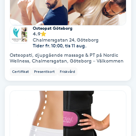
Fransförlängning Volym
Fransk manikyr
Osteopat Göteborg
4.9
Chalmersgatan 24
,
Göteborg
Fransrengöring
Tider fr. 10:00, tis 11 aug.
Osteopati, djupgående massage & PT på Nordic
Frekvensterapi
Wellness, Chalmersgatan, Göteborg – Välkommen
Certifikat
Presentkort
Friskvård
Friskvård
Friskvårdsmassage
Frisör
Funktionsanalys