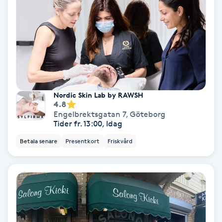
Terapi
Thaimassage
Toning
Torr hårbotten
Nordic Skin Lab by RAWSH
4.8
Torrborstning
Engelbrektsgatan 7
,
Göteborg
Tider fr. 13:00, Idag
Triggerpunktsmassage
Betala senare
Presentkort
Friskvård
Trådning
Träning