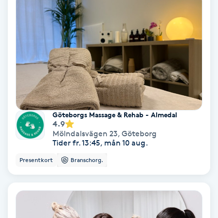
Svettbehandling
T
Tuina-massage
Taktil massage
Tandblekning
Göteborgs Massage & Rehab - Almedal
4.9
Mölndalsvägen 23
,
Göteborg
Tandläkare
Tider fr. 13:45, mån 10 aug.
Presentkort
Branschorg.
Tatuering
Tatueringsborttagning