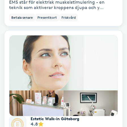
EMS står för elektrisk muskelstimulering - en
Color correction
teknik som aktiverar kroppens djupa och y...
Betala senare
Presentkort
Friskvård
Cryoterapi
D
Damklippning
Dermapen
Diamantslipning
E
Enzympeeling
Extensions
Estetic Walk-in Göteborg
4.8