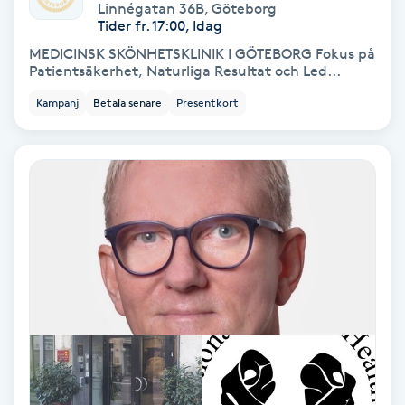
Extensions borttagning
Linnégatan 36B
,
Göteborg
Tider fr. 17:00, Idag
MEDICINSK SKÖNHETSKLINIK I GÖTEBORG Fokus på
Eyeliner-tatuering
Patientsäkerhet, Naturliga Resultat och Led...
F
Kampanj
Betala senare
Presentkort
Face framing
Faceliftmassage
Fet hårbotten
Fettreducering
Fibromassage
Fillers