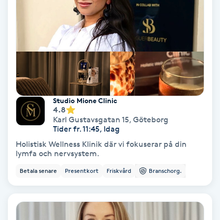
Hypnos
Hårborttagning
Hårbottenbehandling
Hårförlängning
Studio Mione Clinic
4.8
Hårvård
Karl Gustavsgatan 15
,
Göteborg
Tider fr. 11:45, Idag
Holistisk Wellness Klinik där vi fokuserar på din
Hälsa
lymfa och nervsystem.
Betala senare
Presentkort
Friskvård
Branschorg.
Hälsprickor
I
Idrottsmassage