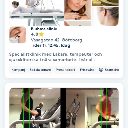
Gruppträning
Bluhme clinic
Gua Sha-massage
4.8
H
Vasagatan 42
,
Göteborg
Tider fr. 12:45, Idag
Hatha Yoga
Specialistklinik med Läkare, terapeuter och
sjuksköterska i nära samarbete. I vår al...
Headspa
Kampanj
Betala senare
Presentkort
Friskvård
Branschorg.
Healing
Herrklippning
HIFU