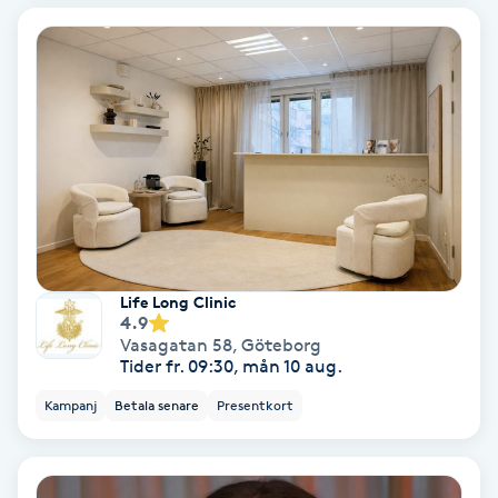
Laserbehandling
Lashlift Keratin
LED-ljusterapi
Liktornar
LPG
Life Long Clinic
LPG-behandling
4.9
Vasagatan 58
,
Göteborg
Tider fr. 09:30, mån 10 aug.
LPG-massage
Kampanj
Betala senare
Presentkort
Luggklippning