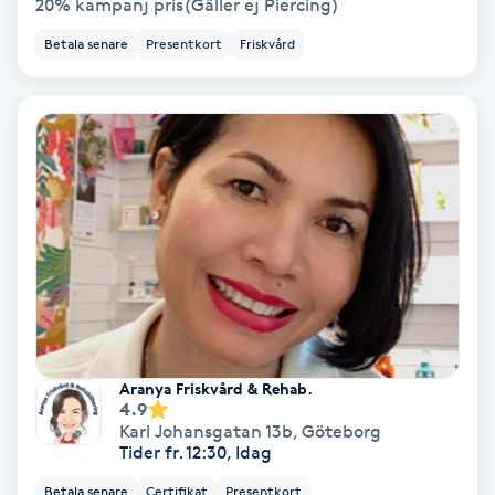
20% kampanj pris(Gäller ej Piercing)
Regndroppsmassage
Betala senare
Presentkort
Friskvård
Reiki
Reikihealing
Reiki massage
Restorative Yoga
Rosacea
Rosenmetoden
Aranya Friskvård & Rehab.
4.9
Karl Johansgatan 13b
,
Göteborg
Ryggmassage
Tider fr. 12:30, Idag
S
Betala senare
Certifikat
Presentkort