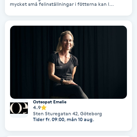
mycket små felinställningar i fötterna kan l...
Skoinlägg
Skägg
Skäggfärgning
Skäggklippning
Skäggtrimmning
Skönhet
Osteopat Emelie
4.9
Sten Sturegatan 42
,
Göteborg
Slingor
Tider fr. 09:00, mån 10 aug.
Sockring