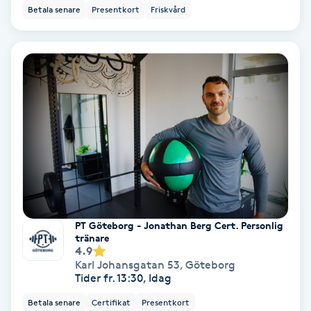
Betala senare
Presentkort
Friskvård
Personlig tränare
Picolaser
Piercing
Pigmentbehandling
Pigmentfläckar
Plastikkirurgi
PT Göteborg - Jonathan Berg Cert. Personlig
tränare
4.9
Powder brows
Karl Johansgatan 53
,
Göteborg
Tider fr. 13:30, Idag
Power Yoga
Betala senare
Certifikat
Presentkort