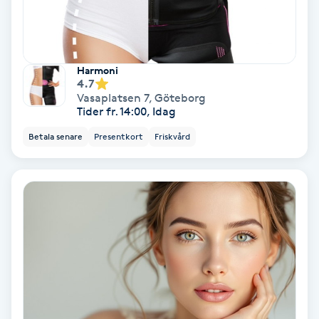
Färgning
Föning
Harmoni
G
4.7
Vasaplatsen 7
,
Göteborg
Tider fr. 14:00, Idag
Gel naglar
Betala senare
Presentkort
Friskvård
Gelenaglar
Gellack
Gellack med förstärkning
Gravidmassage
Gravidyoga