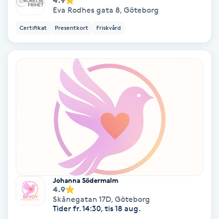
Osteopati
Eva Rodhes gata 8
,
Göteborg
P
Certifikat
Presentkort
Friskvård
Paraffinbehandling
Pedikyr
Pensionärklippning
Permanent
Permanent hårborttagning
Johanna Södermalm
Permanent ögonbrynsmakeup
4.9
Skånegatan 17D
,
Göteborg
Tider fr. 14:30, tis 18 aug.
Personal shopper