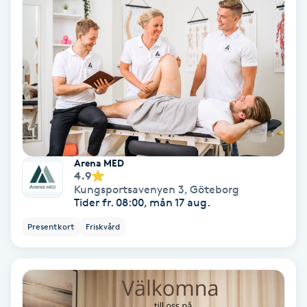
Nagelförlängning akryl
Nagelförlängning gelé
Nagelförlängning glasfiber
Nagelförlängning silke
Arena MED
4.9
Nagelförstärkning
Kungsportsavenyen 3
,
Göteborg
Tider fr. 08:00, mån 17 aug.
Nagelklippning
Presentkort
Friskvård
Nagelsvamp
Nageltrång