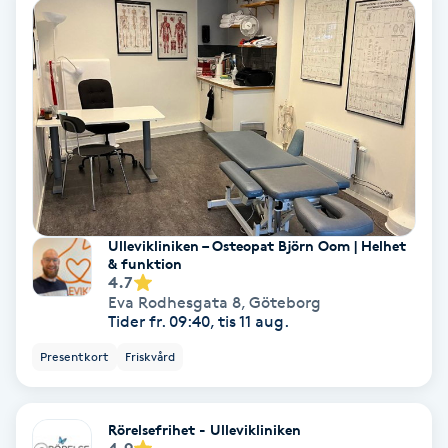
Olaplex
Olaplexbehandling
Ombre
Ombre brows
Ombre naglar
Ullevikliniken – Osteopat Björn Oom | Helhet
& funktion
4.7
Optiker
Eva Rodhesgata 8
,
Göteborg
Tider fr. 09:40, tis 11 aug.
Ortobionomi
Presentkort
Friskvård
Ortopedi
Rörelsefrihet - Ullevikliniken
4.9