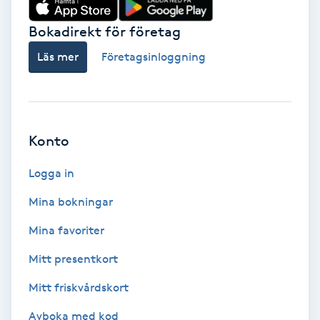
Volymfransar
Bokadirekt för företag
Läs mer
Företagsinloggning
Vårtor
Y
Yin Yoga
Konto
Yoga
Logga in
Yoga Nidra
Mina bokningar
Mina favoriter
Yogamassage
Mitt presentkort
Z
Mitt friskvårdskort
Zonterapi
Avboka med kod