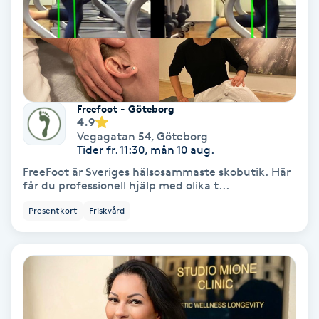
Hollywood Peel
Hot Stone Massage
Hot yoga
Freefoot - Göteborg
4.9
Hudföryngring
Vegagatan 54
,
Göteborg
Tider fr. 11:30, mån 10 aug.
FreeFoot är Sveriges hälsosammaste skobutik. Här
Huduppstramning
får du professionell hjälp med olika t...
Presentkort
Friskvård
Hudvård
Hyaluronsyra
Hyperhidros