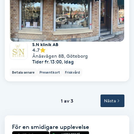
Tvätt & Fön
V
Vaccination
Vampyrbehandling
S.N klinik AB
4.7
Ånäsvägen 8B
,
Göteborg
Vaxning
Tider fr. 13:00, Idag
Betala senare
Presentkort
Friskvård
Vaxning brasiliansk
Veterinär
1 av 3
Nästa
Vibrationsmassage
Vinyasa Yoga
För en smidigare upplevelse