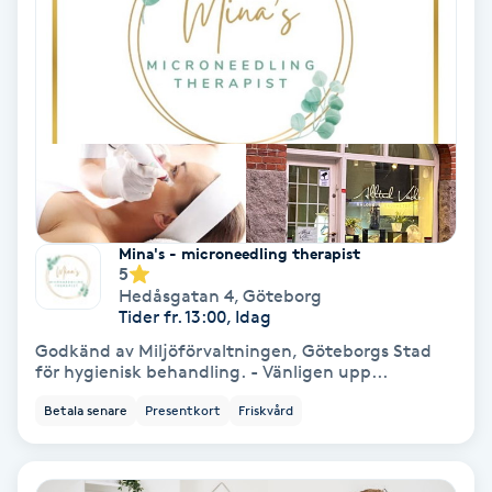
Medium
Megavolymfransar
Melasma
Mesoterapi
Mina's - microneedling therapist
5
MicroPen
Hedåsgatan 4
,
Göteborg
Tider fr. 13:00, Idag
Microshading
Godkänd av Miljöförvaltningen, Göteborgs Stad
för hygienisk behandling. - Vänligen upp...
Mixfransar
Betala senare
Presentkort
Friskvård
N
Nagelförlängning