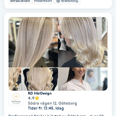
Betala senare
Presentkort
Branschorg.
Ansiktsbehandling djuprengörande
B
Babylights
Balayage
Bambumassage
Barber
Barnklippning
RD HårDesign
4.9
BIAB
Södra vägen 12
,
Göteborg
Tider fr. 13:45, Idag
Blowout