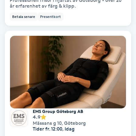
Professionell frisör i hjärtat av Göteborg - över 20
år erfarenhet av färg & klipp.
Bottenfärg
Betala senare
Presentkort
Brynformning
Brynfärgning
Brynplockning
Bröllopsuppsättning
C
Celluliter
EMS Group Göteborg AB
4.9
Coachning
Mässans g 10
,
Göteborg
Tider fr. 12:00, Idag