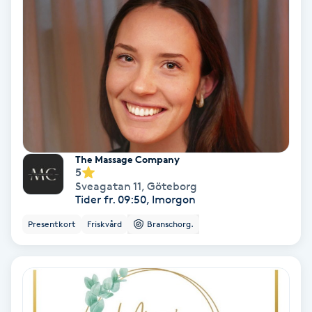
Lymfmassage
Läpptatuering
M
Makeup
Manikyr & Pedikyr
The Massage Company
5
Massage
Sveagatan 11
,
Göteborg
Tider fr. 09:50, Imorgon
Medial vägledning
Presentkort
Friskvård
Branschorg.
Medicinsk massage
Meditation