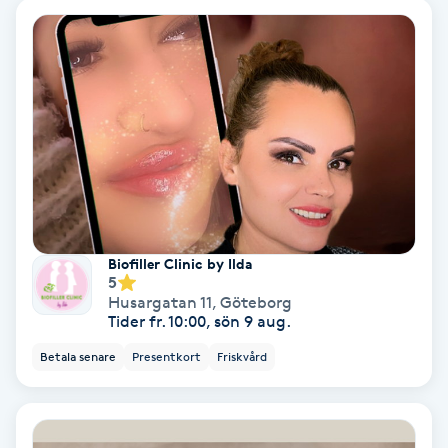
Keratinbehandling
Kinesiologi
Kinesisk medicin
Kiropraktik
Klangmassage
Biofiller Clinic by Ilda
5
Husargatan 11
,
Göteborg
Klippning
Tider fr. 10:00, sön 9 aug.
Betala senare
Presentkort
Friskvård
Klippning & Slingor
Klippning ungdom