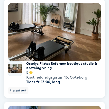
Spa
Spa manikyr & pedikyr
Spa-manikyr
Spa-pedikyr
Spraytan
Orsolya Pilates Reformer boutique studio &
Kostrådgivning
5
Stylist
Kristinelundgsgatan 16
,
Göteborg
Tider fr. 13:00, Idag
Sugaring
Presentkort
Svensk massage