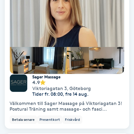
IPL
IPL hårborttagning
IR-massage
J
Japansk massage
Sager Massage
K
4.9
Viktoriagatan 3
,
Göteborg
Tider fr. 08:00, fre 14 aug.
K18
Välkommen till Sager Massage på Viktoriagatan 3!
Postural Träning samt massage- och fasci...
Katun fransar
Betala senare
Presentkort
Friskvård
Kemisk peeling