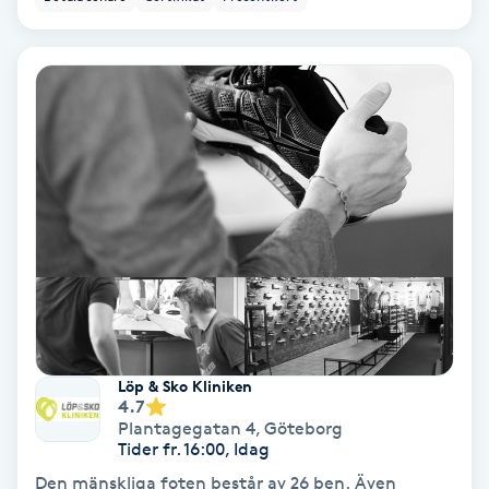
Samtalsterapi
Senioryoga
Shiatsu
Singelfransar
Sjukgymnastik
Skalpmassage
Löp & Sko Kliniken
4.7
Skinbooster
Plantagegatan 4
,
Göteborg
Tider fr. 16:00, Idag
Sklerosering
Den mänskliga foten består av 26 ben. Även