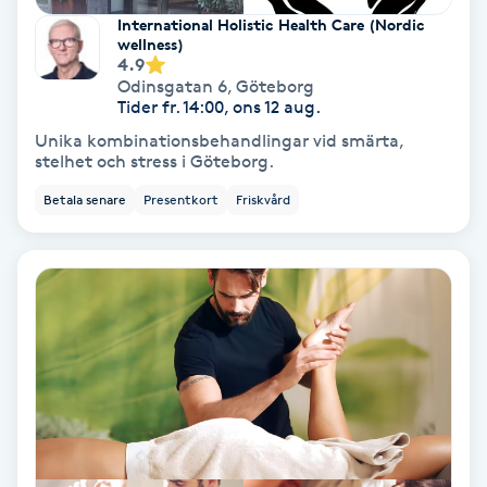
International Holistic Health Care (Nordic
Fotmassage
wellness)
4.9
Odinsgatan 6
,
Göteborg
Fotsvamp
Tider fr. 14:00, ons 12 aug.
Unika kombinationsbehandlingar vid smärta,
Fotvård
stelhet och stress i Göteborg.
Betala senare
Presentkort
Friskvård
Fransar
Fransborttagning
Fransfärgning
Fransförlängning
Fransförlängning Megavolym