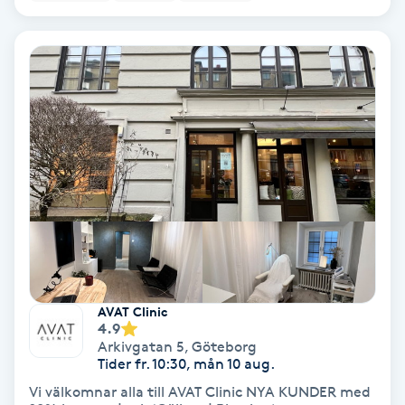
PRP (Platelet Rich Plasma)
PRX-T33
Psoriasis
PT
R
Radiofrekvens
AVAT Clinic
Rakning
4.9
Arkivgatan 5
,
Göteborg
Tider fr. 10:30, mån 10 aug.
Reflexologi
Vi välkomnar alla till AVAT Clinic NYA KUNDER med