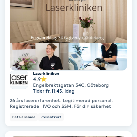
Nagelvård
Naglar borttagning
Naglar reparation
Naprapati
Laserkliniken
4.9
Navelpiercing
Engelbrektsgatan 34C
,
Göteborg
Tider fr. 11:45, Idag
26 års lasererfarenhet. Legitimerad personal.
NBE-massage
Registrerade i IVO och SSM. För din säkerhet
Betala senare
Presentkort
Ny frisyr
O