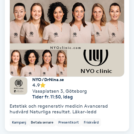
Koppningsmassage
Kosmetisk tatuering
Kostrådgivning
Kroppsinpackning
Kroppspeeling
NYO / DrNina.se
4.9
Vasaplatsen 3
,
Göteborg
Käkledsbehandling
Tider fr. 11:50, Idag
Estetisk och regenerativ medicin Avancerad
Kärlbehandling
hudvård Naturliga resultat. Läkar-ledd
L
Kampanj
Betala senare
Presentkort
Friskvård