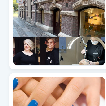
Brynformning
Brynfärgning
Brynplockning
Bröllopsuppsättning
C
Celluliter
Coachning
Color correction