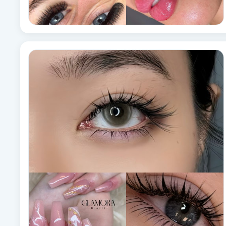
Fotsvamp
Fotvård
Fransar
Fransborttagning
Fransfärgning
Fransförlängning
Fransförlängning Megavolym
Fransförlängning Volym