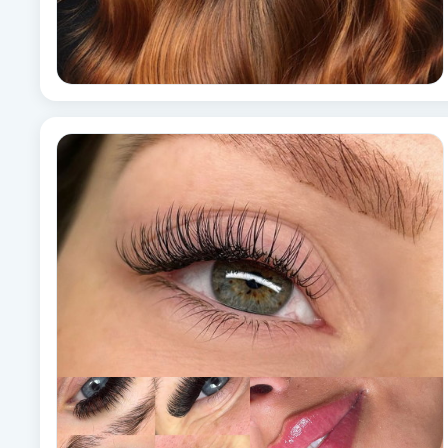
Eyeliner-tatuering
F
Face framing
Faceliftmassage
Fet hårbotten
Fettreducering
Fibromassage
Fillers
Fotmassage