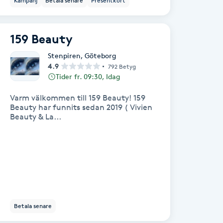
Kampanj
Betala senare
Presentkort
159 Beauty
Stenpiren
,
Göteborg
4.9
792 Betyg
Tider fr. 09:30, Idag
Varm välkommen till 159 Beauty! 159
Beauty har funnits sedan 2019 ( Vivien
Beauty & La...
Betala senare