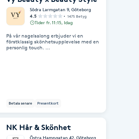
Södra Larmgatan 9
,
Göteborg
4.5
1475 Betyg
Tider fr. 11:15, Idag
På vår nagelsalong erbjuder vi en
förstklassig skönhetsupplevelse med en
personlig touch. ...
Betala senare
Presentkort
NK Hår & Skönhet
Östra Hamngatan 42
,
Göteborg