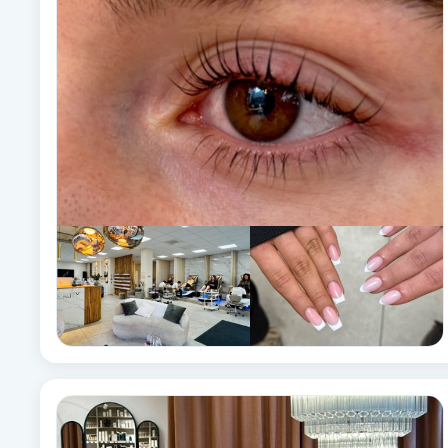
Alternativmedicin
Andningsmassage
Ansiktslyft utan kirurgi
Aromamassage
Ashtanga Yoga
Ayurveda
Ayurvedisk Massage
Ansiktsbehandling djuprengörande
B