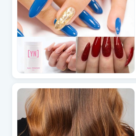
Cryoterapi
D
Damklippning
Dermapen
Diamantslipning
E
Enzympeeling
Extensions
Extensions borttagning