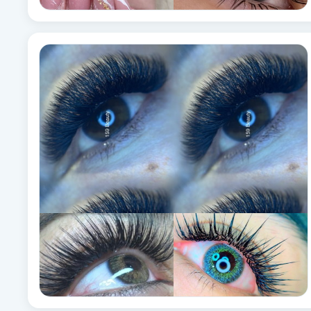
Fransk manikyr
Fransrengöring
Frekvensterapi
Friskvård
Friskvårdsmassage
Frisör
Funktionsanalys
Färgning