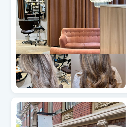
Babylights
Balayage
Bambumassage
Barber
Barnklippning
BIAB
Blowout
Bottenfärg