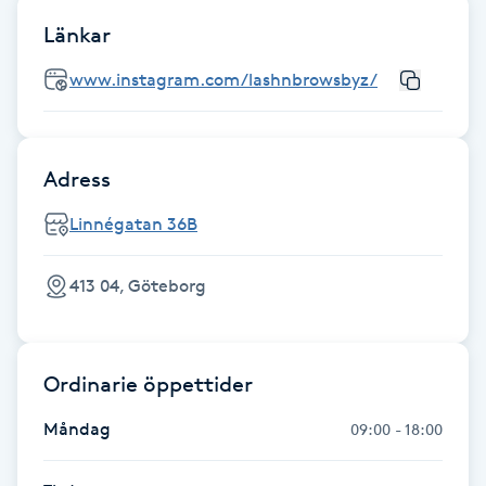
Föning
Länkar
G
www.instagram.com/lashnbrowsbyz/
Gel naglar
Gelenaglar
Adress
Linnégatan 36B
Gellack
413 04, Göteborg
Gellack med förstärkning
Gravidmassage
Ordinarie öppettider
Gravidyoga
Måndag
09:00 - 18:00
Gruppträning