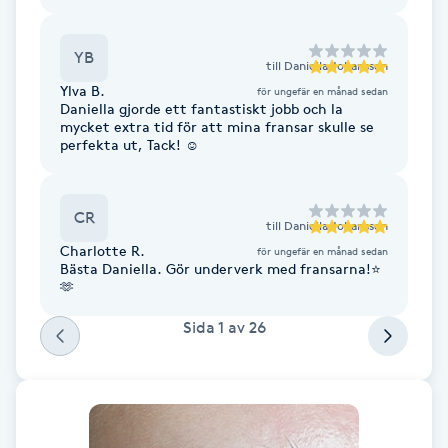
Fotsvamp
YB
till
Daniella Johansson
Fotvård
Ylva B.
för ungefär en månad sedan
Daniella gjorde ett fantastiskt jobb och la
mycket extra tid för att mina fransar skulle se
Fransar
perfekta ut, Tack! ☺️
Fransborttagning
CR
till
Daniella Johansson
Fransfärgning
Charlotte R.
för ungefär en månad sedan
Bästa Daniella. Gör underverk med fransarna!⭐️
🫶
Fransförlängning
Sida
1
av
26
Fransförlängning Megavolym
Fransförlängning Volym