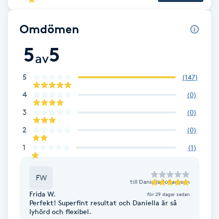
F
Omdömen
Face framing
5
5
av
Faceliftmassage
5
(
147
)
Fet hårbotten
4
(
0
)
3
(
0
)
Fettreducering
2
(
0
)
Fibromassage
1
(
1
)
Fillers
FW
till
Daniella Johansson
Frida W.
för 29 dagar sedan
Fotmassage
Perfekt! Superfint resultat och Daniella är så
lyhörd och flexibel.