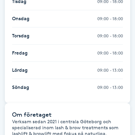
Tisdag
09:00 - 18:00
Gua Sha-massage
Onsdag
09:00 - 18:00
H
Torsdag
09:00 - 18:00
Hatha Yoga
Fredag
09:00 - 18:00
Headspa
Lördag
09:00 - 13:00
Healing
Söndag
09:00 - 13:00
Herrklippning
HIFU
Om företaget
Verksam sedan 2021 i centrala Göteborg och 
Hollywood Peel
specialiserad inom lash & brow treatments som 
lashlift & browlift med fokus på naturliga, 