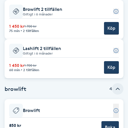
Browlift 2 tillfällen
Babylights
Giltigt i 6 månader
Balayage
1 450 kr
1 700 kr
Köp
75 min
2 tillfällen
Bambumassage
Lashlift 2 tillfällen
Giltigt i 6 månader
Barber
1 450 kr
1 700 kr
Köp
60 min
2 tillfällen
Barnklippning
browlift
4
BIAB
Blowout
Browlift
Bottenfärg
850 kr
Boka