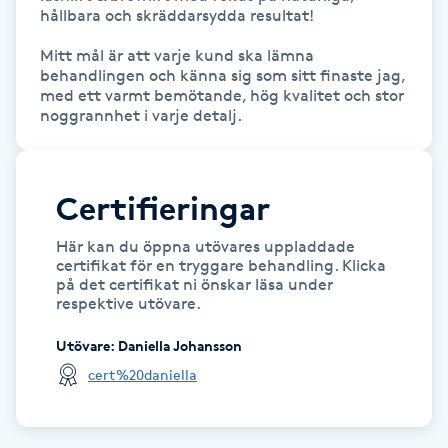
Hot Stone Massage
hållbara och skräddarsydda resultat!

Mitt mål är att varje kund ska lämna 
Hot yoga
behandlingen och känna sig som sitt finaste jag, 
med ett varmt bemötande, hög kvalitet och stor 
noggrannhet i varje detalj.
Hudföryngring
Huduppstramning
Certifieringar
Hudvård
Här kan du öppna utövares uppladdade
certifikat för en tryggare behandling. Klicka
på det certifikat ni önskar läsa under
Hyaluronsyra
respektive utövare.
Utövare
:
Daniella Johansson
Hyperhidros
cert%20daniella
Hypnos