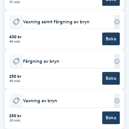
75 min
Brynformning
Vaxning samt färgning av bryn
Brynfärgning
430 kr
Boka
40 min
Brynplockning
Bröllopsuppsättning
Färgning av bryn
C
250 kr
Boka
30 min
Celluliter
Coachning
Vaxning av bryn
Color correction
250 kr
Boka
20 min