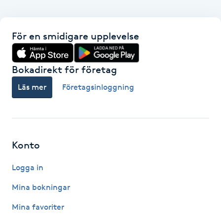
Hårborttagning
Hårbottenbehandling
För en smidigare upplevelse
Hårförlängning
Bokadirekt för företag
Läs mer
Företagsinloggning
Hårvård
Hälsa
Konto
Hälsprickor
I
Logga in
Idrottsmassage
Mina bokningar
Mina favoriter
IPL