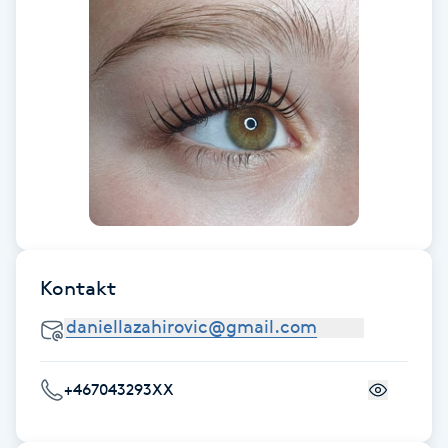
Fransk manikyr
Fransrengöring
Frekvensterapi
Friskvård
Friskvårdsmassage
Kontakt
Frisör
Funktionsanalys
+467043293XX
Färgning