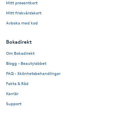
Mitt presentkort
IPL hårborttagning
Mitt friskvårdskort
Avboka med kod
IR-massage
J
Bokadirekt
Japansk massage
K
Om Bokadirekt
Blogg - Beautylabbet
K18
FAQ - Skönhetsbehandlingar
Katun fransar
Fakta & Råd
Kemisk peeling
Karriär
Support
Keratinbehandling