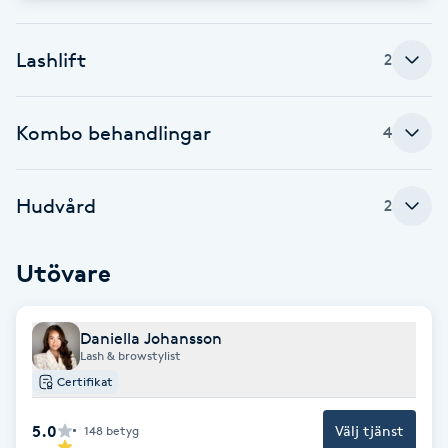
Cryoterapi
D
Lashlift
2
Damklippning
Kombo behandlingar
4
Dermapen
Diamantslipning
Hudvård
2
E
Utövare
Enzympeeling
Extensions
Daniella Johansson
Lash & browstylist
Certifikat
Extensions borttagning
5.0
Välj tjänst
148
betyg
Eyeliner-tatuering