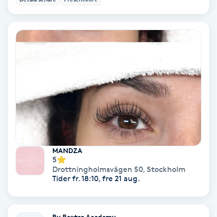
Terapi
Thaimassage
Toning
Torr hårbotten
Torrborstning
Triggerpunktsmassage
MANDZA
5
Trådning
Drottningholmsvägen 50
,
Stockholm
Tider fr. 18:10, fre 21 aug.
Träning
By Bexter Academy