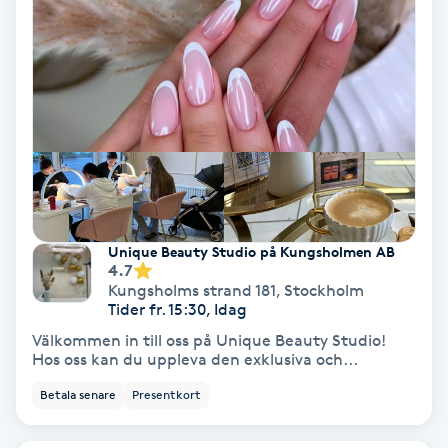
Hypnos
Hårborttagning
Hårbottenbehandling
Hårförlängning
Hårvård
Unique Beauty Studio på Kungsholmen AB
4.7
Kungsholms strand 181
,
Stockholm
Hälsa
Tider fr. 15:30, Idag
Välkommen in till oss på Unique Beauty Studio!
Hälsprickor
Hos oss kan du uppleva den exklusiva och...
I
Betala senare
Presentkort
Idrottsmassage