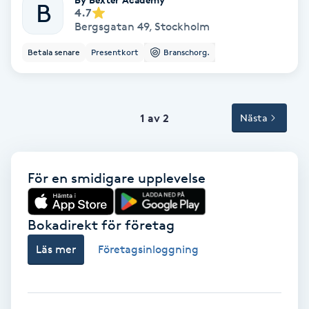
Tvätt & Fön
B
4.7
V
Bergsgatan 49
,
Stockholm
Betala senare
Presentkort
Branschorg.
Vaccination
Vampyrbehandling
1 av 2
Nästa
Vaxning
Vaxning brasiliansk
För en smidigare upplevelse
Veterinär
Bokadirekt för företag
Läs mer
Företagsinloggning
Vibrationsmassage
Vinyasa Yoga