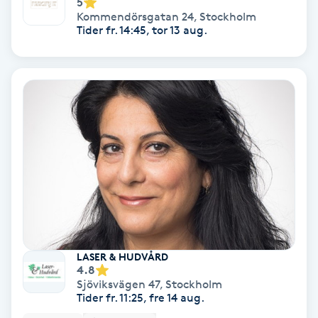
5
Kommendörsgatan 24
,
Stockholm
Skoinlägg
Tider fr. 14:45, tor 13 aug.
Skägg
Skäggfärgning
Skäggklippning
Skäggtrimmning
Skönhet
LASER & HUDVÅRD
Slingor
4.8
Sjöviksvägen 47
,
Stockholm
Tider fr. 11:25, fre 14 aug.
Sockring