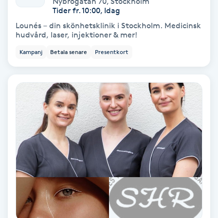
Nybrogatan 70
,
Stockholm
Color correction
Tider fr. 10:00, Idag
Lounés – din skönhetsklinik i Stockholm. Medicinsk
Cryoterapi
hudvård, laser, injektioner & mer!
D
Kampanj
Betala senare
Presentkort
Damklippning
Dermapen
Diamantslipning
E
Enzympeeling
Extensions