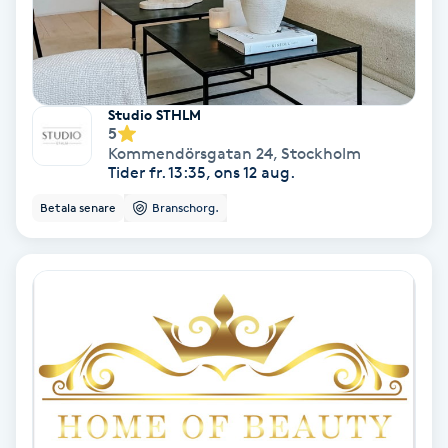
PRP (Platelet Rich Plasma)
PRX-T33
Studio STHLM
5
Kommendörsgatan 24
,
Stockholm
Psoriasis
Tider fr. 13:35, ons 12 aug.
Betala senare
Branschorg.
PT
R
Radiofrekvens
Rakning
Reflexologi