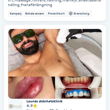
lift,massage,fotvård,vaxning,manikyr,ansiktsbeha
ndling,fransförlängning
Bottenfärg
Kampanj
Betala senare
Presentkort
Branschorg.
Brynformning
Brynfärgning
Brynplockning
Bröllopsuppsättning
C
Celluliter
Coachning
Lounès skönhetsklinik
4.9