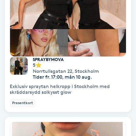
Olaplex
Olaplexbehandling
Ombre
Ombre brows
SPRAYBYMOVA
5
Norrtullsgatan 22
,
Stockholm
Ombre naglar
Tider fr. 17:00, mån 10 aug.
Exklusiv spraytan helkropp i Stockholm med
Optiker
skräddarsydd solkysst glow
Presentkort
Ortobionomi
Ortopedi