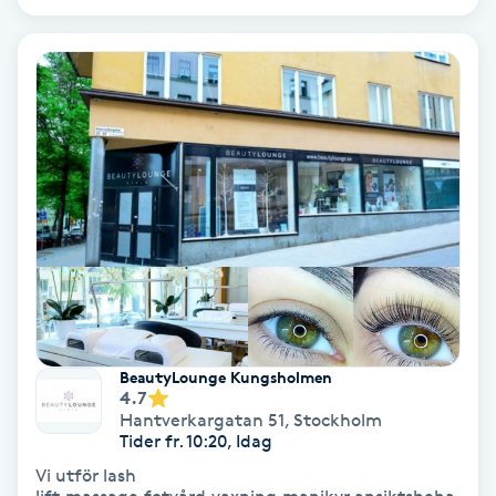
Ansiktsbehandling djuprengörande
B
Babylights
Balayage
Bambumassage
Barber
Barnklippning
BeautyLounge Kungsholmen
4.7
BIAB
Hantverkargatan 51
,
Stockholm
Tider fr. 10:20, Idag
Vi utför lash
Blowout