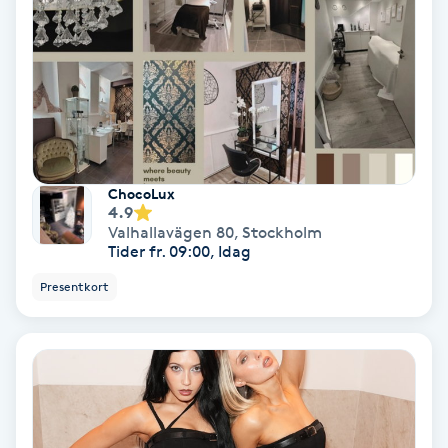
Nagelvård
Naglar borttagning
Naglar reparation
ChocoLux
4.9
Naprapati
Valhallavägen 80
,
Stockholm
Tider fr. 09:00, Idag
Navelpiercing
Presentkort
NBE-massage
Ny frisyr
O