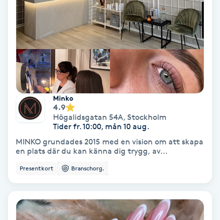
Hollywood Peel
Hot Stone Massage
Hot yoga
Hudföryngring
Minko
4.9
Högalidsgatan 54A
,
Stockholm
Huduppstramning
Tider fr. 10:00, mån 10 aug.
MINKO grundades 2015 med en vision om att skapa
Hudvård
en plats där du kan känna dig trygg, av...
Presentkort
Branschorg.
Hyaluronsyra
Hyperhidros