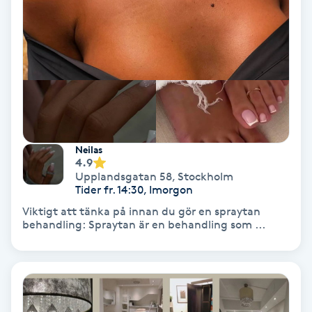
Nagelförlängning akryl
Nagelförlängning gelé
Nagelförlängning glasfiber
Neilas
Nagelförlängning silke
4.9
Upplandsgatan 58
,
Stockholm
Tider fr. 14:30, Imorgon
Nagelförstärkning
Viktigt att tänka på innan du gör en spraytan
behandling: Spraytan är en behandling som ...
Nagelklippning
Nagelsvamp
Nageltrång