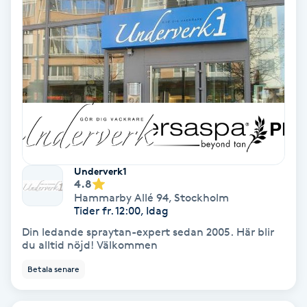
Laserbehandling
Lashlift Keratin
LED-ljusterapi
Liktornar
LPG
Underverk1
4.8
LPG-behandling
Hammarby Allé 94
,
Stockholm
Tider fr. 12:00, Idag
Din ledande spraytan-expert sedan 2005. Här blir
LPG-massage
du alltid nöjd! Välkommen
Betala senare
Luggklippning