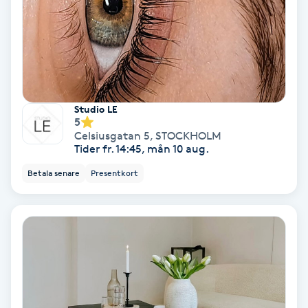
Personlig tränare
Picolaser
Piercing
Studio LE
5
Celsiusgatan 5
,
STOCKHOLM
Pigmentbehandling
Tider fr. 14:45, mån 10 aug.
Betala senare
Presentkort
Pigmentfläckar
Plastikkirurgi
Powder brows
Power Yoga