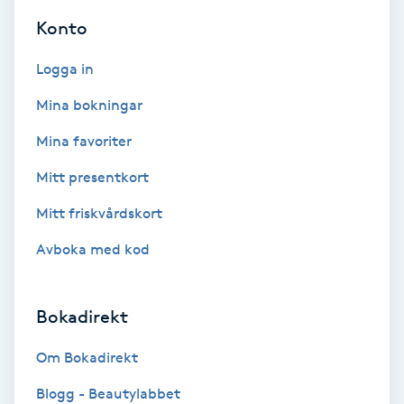
Volymfransar
Konto
Logga in
Vårtor
Y
Mina bokningar
Mina favoriter
Yin Yoga
Mitt presentkort
Yoga
Mitt friskvårdskort
Yoga Nidra
Avboka med kod
Yogamassage
Bokadirekt
Z
Om Bokadirekt
Zonterapi
Blogg - Beautylabbet