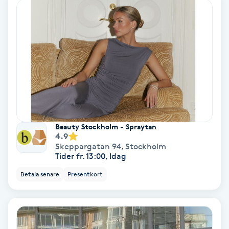
Koppningsmassage
Kosmetisk tatuering
Kostrådgivning
Kroppsinpackning
Beauty Stockholm - Spraytan
Kroppspeeling
4.9
Skeppargatan 94
,
Stockholm
Tider fr. 13:00, Idag
Käkledsbehandling
Betala senare
Presentkort
Kärlbehandling
L