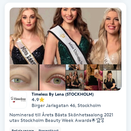
Svettbehandling
T
Tuina-massage
Taktil massage
Tandblekning
Tandläkare
Timeless By Lena (STOCKHOLM)
4.9
Tatuering
Birger Jarlsgatan 46
,
Stockholm
Nominerad till Årets Bästa Skönhetssalong 2021
Tatueringsborttagning
utav Stockholm Beauty Week Awards🌟🏆🎖
Betala senare
Presentkort