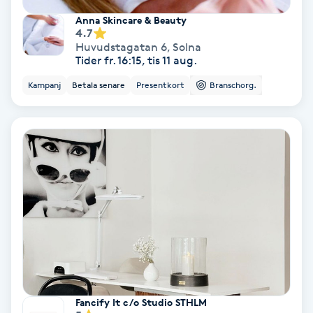
Anna Skincare & Beauty
Samtalsterapi
4.7
Huvudstagatan 6
,
Solna
Tider fr. 16:15, tis 11 aug.
Senioryoga
Kampanj
Betala senare
Presentkort
Branschorg.
Shiatsu
Singelfransar
Sjukgymnastik
Skalpmassage
Skinbooster
Sklerosering
Fancify It c/o Studio STHLM