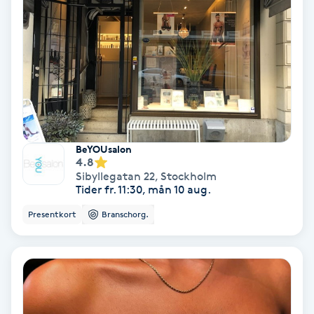
Medium
Megavolymfransar
Melasma
Mesoterapi
BeYOUsalon
4.8
Sibyllegatan 22
,
Stockholm
MicroPen
Tider fr. 11:30, mån 10 aug.
Presentkort
Branschorg.
Microshading
Mixfransar
N
Nagelförlängning