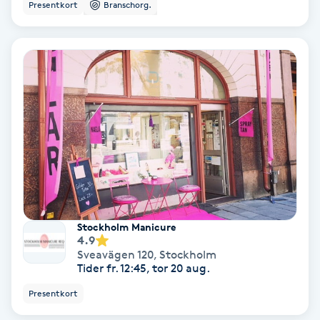
Presentkort
Branschorg.
Spa
Spa manikyr & pedikyr
Spa-manikyr
Spa-pedikyr
Spraytan
Stylist
Stockholm Manicure
4.9
Sveavägen 120
,
Stockholm
Sugaring
Tider fr. 12:45, tor 20 aug.
Presentkort
Svensk massage