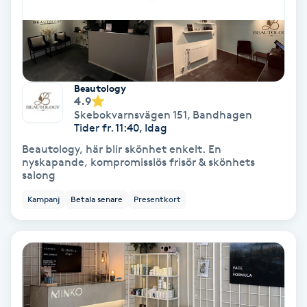
Gruppträning
Gua Sha-massage
Beautology
H
4.9
Skebokvarnsvägen 151
,
Bandhagen
Tider fr. 11:40, Idag
Hatha Yoga
Beautology, här blir skönhet enkelt. En
nyskapande, kompromisslös frisör & skönhets
Headspa
salong
Kampanj
Betala senare
Presentkort
Healing
Herrklippning
HIFU