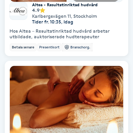
Extensions borttagning
Altea - Resultatinriktad hudvård
4.9
Karlbergsvägen 11
,
Stockholm
Eyeliner-tatuering
Tider fr. 10:35, Idag
F
Hos Altea – Resultatinriktad hudvård arbetar
utbildade, auktoriserade hudterapeuter
Face framing
Betala senare
Presentkort
Branschorg.
Faceliftmassage
Fet hårbotten
Fettreducering
Fibromassage
Fillers