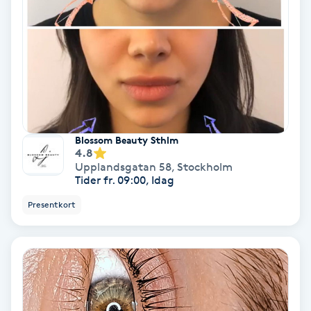
Osteopati
P
Paraffinbehandling
Pedikyr
Blossom Beauty Sthlm
Pensionärklippning
4.8
Upplandsgatan 58
,
Stockholm
Tider fr. 09:00, Idag
Permanent
Presentkort
Permanent hårborttagning
Permanent ögonbrynsmakeup
Personal shopper