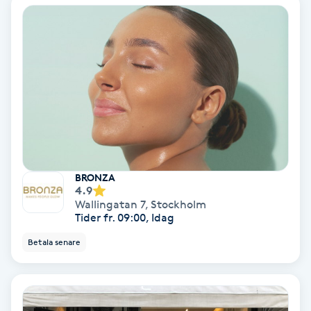
Lymfmassage
Läpptatuering
M
Makeup
Manikyr & Pedikyr
Massage
BRONZA
4.9
Wallingatan 7
,
Stockholm
Medial vägledning
Tider fr. 09:00, Idag
Betala senare
Medicinsk massage
Meditation