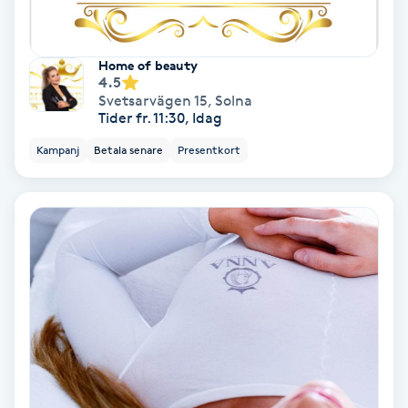
Regndroppsmassage
Reiki
Home of beauty
4.5
Svetsarvägen 15
,
Solna
Reikihealing
Tider fr. 11:30, Idag
Kampanj
Betala senare
Presentkort
Reiki massage
Restorative Yoga
Rosacea
Rosenmetoden
Ryggmassage
S