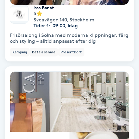
Issa Banat
Fransförlängning Volym
5
Sveavägen 140
,
Stockholm
Tider fr. 09:00, Idag
Fransk manikyr
Frisörsalong i Solna med moderna klippningar, färg
och styling – alltid anpassat efter dig
Fransrengöring
Kampanj
Betala senare
Presentkort
Frekvensterapi
Friskvård
Friskvårdsmassage
Frisör
Funktionsanalys