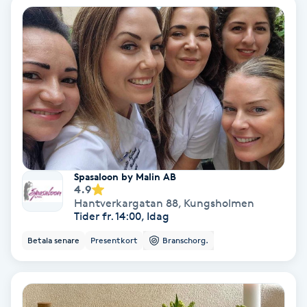
IPL
IPL hårborttagning
IR-massage
J
Japansk massage
Spasaloon by Malin AB
K
4.9
Hantverkargatan 88
,
Kungsholmen
K18
Tider fr. 14:00, Idag
Betala senare
Presentkort
Branschorg.
Katun fransar
Kemisk peeling