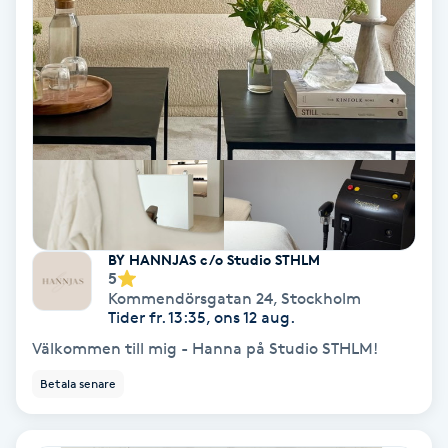
Keratinbehandling
Kinesiologi
Kinesisk medicin
Kiropraktik
Klangmassage
BY HANNJAS c/o Studio STHLM
5
Kommendörsgatan 24
,
Stockholm
Klippning
Tider fr. 13:35, ons 12 aug.
Välkommen till mig - Hanna på Studio STHLM!
Klippning & Slingor
Betala senare
Klippning ungdom