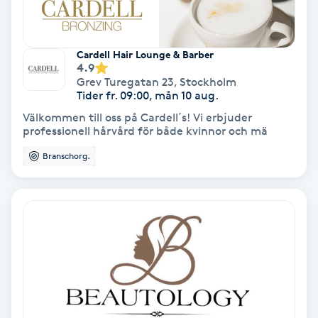
Färgning
Cardell Hair Lounge & Barber
Föning
4.9
Grev Turegatan 23
,
Stockholm
G
Tider fr. 09:00, mån 10 aug.
Gel naglar
Välkommen till oss på Cardell´s! Vi erbjuder
professionell hårvård för både kvinnor och mä
Gelenaglar
Branschorg.
Gellack
Gellack med förstärkning
Gravidmassage
Gravidyoga