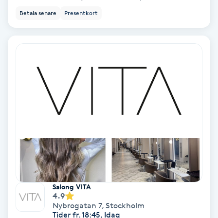
Betala senare
Presentkort
Keratinbehandling
Kinesiologi
Kinesisk medicin
Kiropraktik
Klangmassage
Klippning
Klippning & Slingor
Salong VITA
4.9
Nybrogatan 7
,
Stockholm
Klippning ungdom
Tider fr. 18:45, Idag