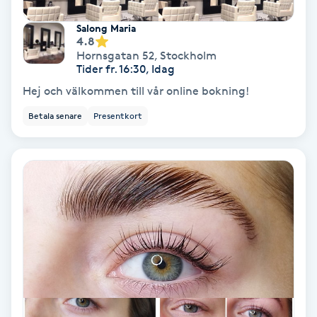
Fotmassage
Salong Maria
4.8
Hornsgatan 52
,
Stockholm
Fotsvamp
Tider fr. 16:30, Idag
Hej och välkommen till vår online bokning!
Fotvård
Betala senare
Presentkort
Fransar
Fransborttagning
Fransfärgning
Fransförlängning
Fransförlängning Megavolym