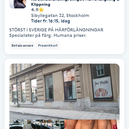
Klippning
4.9
Spa
Sibyllegatan 32
,
Stockholm
Tider fr. 16:15, Idag
Spa manikyr & pedikyr
STÖRST I SVERIGE PÅ HÅRFÖRLÄNGNINGAR
Specialister på färg. Humana priser.
Spa-manikyr
Betala senare
Presentkort
Spa-pedikyr
Spraytan
Stylist
Sugaring
Svensk massage