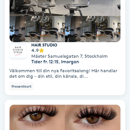
Terapi
Thaimassage
Toning
HAIR STUDIO
Torr hårbotten
4.9
Mäster Samuelsgatan 7
,
Stockholm
Tider fr. 12:15, Imorgon
Torrborstning
Välkommen till din nya favoritsalong! Här handlar
det om dig – din stil, din känsla, di...
Triggerpunktsmassage
Presentkort
Trådning
Träning