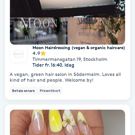
Gruppträning
Gua Sha-massage
H
Moon Hairdressing (vegan & organic haircare)
4.9
Hatha Yoga
Timmermansgatan 19
,
Stockholm
Tider fr. 16:40, Idag
Headspa
A vegan, green hair salon in Södermalm. Loves all
kind of hair and people. Welcome by!
Healing
Betala senare
Presentkort
Herrklippning
HIFU