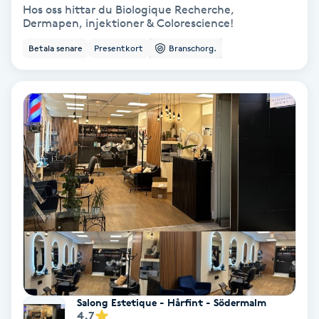
Hos oss hittar du Biologique Recherche,
Dermapen, injektioner & Colorescience!
Samtalsterapi
Betala senare
Presentkort
Branschorg.
Senioryoga
Shiatsu
Singelfransar
Sjukgymnastik
Skalpmassage
Skinbooster
Salong Estetique - Hårfint - Södermalm
Sklerosering
4.7