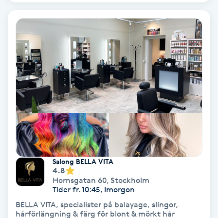
Ansiktsbehandling djuprengörande
B
Babylights
Balayage
Bambumassage
Barber
Barnklippning
Salong BELLA VITA
4.8
Hornsgatan 60
,
Stockholm
BIAB
Tider fr. 10:45, Imorgon
BELLA VITA, specialister på balayage, slingor,
Blowout
hårförlängning & färg för blont & mörkt hår