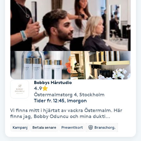
Hypnos
Hårborttagning
Hårbottenbehandling
Hårförlängning
Hårvård
Bobbys Hårstudio
4.9
Hälsa
Östermalmstorg 4
,
Stockholm
Tider fr. 12:45, Imorgon
Vi finns mitt i hjärtat av vackra Östermalm. Här
Hälsprickor
finns jag, Bobby Oduncu och mina dukti...
I
Kampanj
Betala senare
Presentkort
Branschorg.
Idrottsmassage