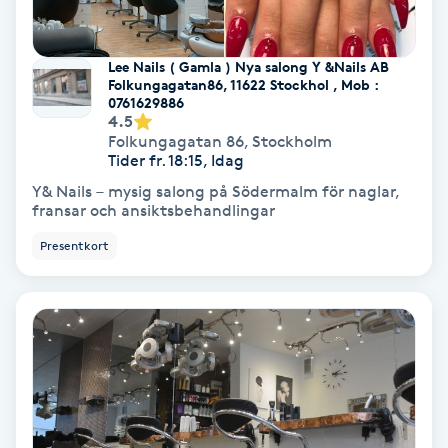
Svettbehandling
Lee Nails ( Gamla ) Nya salong Y &Nails AB
T
Folkungagatan86, 11622 Stockhol , Mob :
0761629886
Tuina-massage
4.5
Folkungagatan 86
,
Stockholm
Tider fr. 18:15, Idag
Taktil massage
Y& Nails – mysig salong på Södermalm för naglar,
fransar och ansiktsbehandlingar
Tandblekning
Presentkort
Tandläkare
Tatuering
Tatueringsborttagning