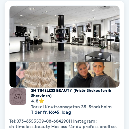
IPL
IPL hårborttagning
IR-massage
J
Japansk massage
K
SH TIMELESS BEAUTY (Frisör Shekoufeh &
K18
Shervineh)
4.8
Torkel Knutssonsgatan 35
,
Stockholm
Katun fransar
Tider fr. 16:45, Idag
Tel:073-6353539-08-68429011 Instagram:
Kemisk peeling
sh.timeless.beauty Hos oss får du professionell se.