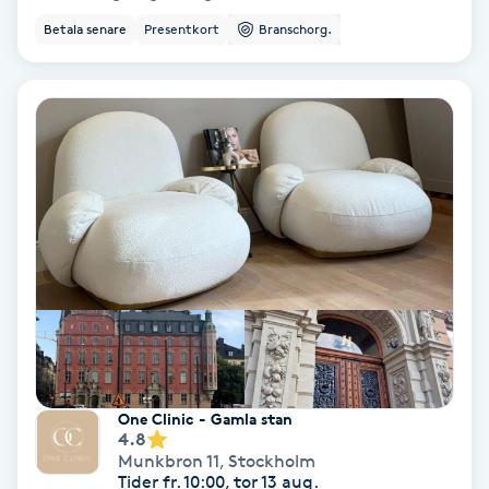
Betala senare
Presentkort
Branschorg.
Bottenfärg
Brynformning
Brynfärgning
Brynplockning
Bröllopsuppsättning
C
Celluliter
One Clinic - Gamla stan
4.8
Coachning
Munkbron 11
,
Stockholm
Tider fr. 10:00, tor 13 aug.