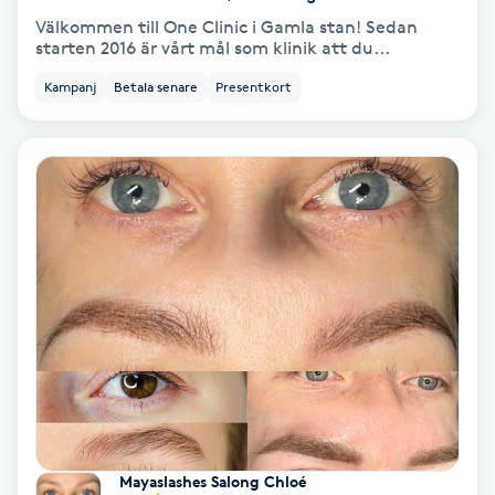
Color correction
Välkommen till One Clinic i Gamla stan! Sedan
starten 2016 är vårt mål som klinik att du...
Cryoterapi
Kampanj
Betala senare
Presentkort
D
Damklippning
Dermapen
Diamantslipning
E
Enzympeeling
Extensions
Mayaslashes Salong Chloé