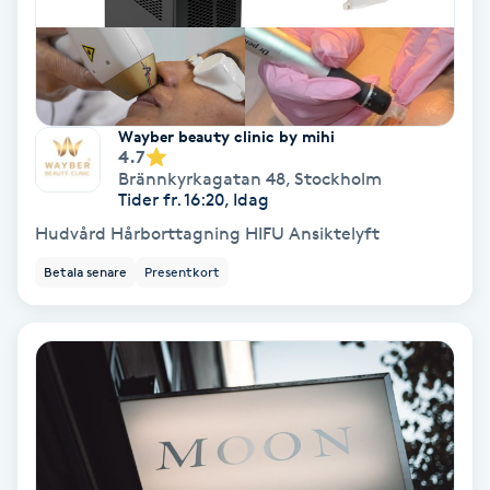
Färgning
Föning
G
Wayber beauty clinic by mihi
4.7
Gel naglar
Brännkyrkagatan 48
,
Stockholm
Tider fr. 16:20, Idag
Hudvård Hårborttagning HIFU Ansiktelyft
Gelenaglar
Betala senare
Presentkort
Gellack
Gellack med förstärkning
Gravidmassage
Gravidyoga