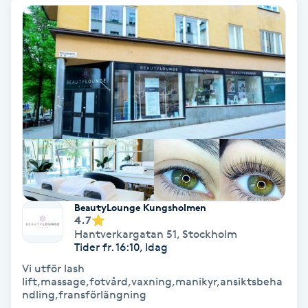
PRP (Platelet Rich Plasma)
PRX-T33
Psoriasis
PT
R
Radiofrekvens
BeautyLounge Kungsholmen
4.7
Hantverkargatan 51
,
Stockholm
Rakning
Tider fr. 16:10, Idag
Vi utför lash
Reflexologi
lift,massage,fotvård,vaxning,manikyr,ansiktsbeha
ndling,fransförlängning