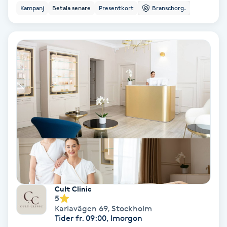
Regndroppsmassage
Kampanj
Betala senare
Presentkort
Branschorg.
Reiki
Reikihealing
Reiki massage
Restorative Yoga
Rosacea
Rosenmetoden
Cult Clinic
5
Ryggmassage
Karlavägen 69
,
Stockholm
Tider fr. 09:00, Imorgon
S