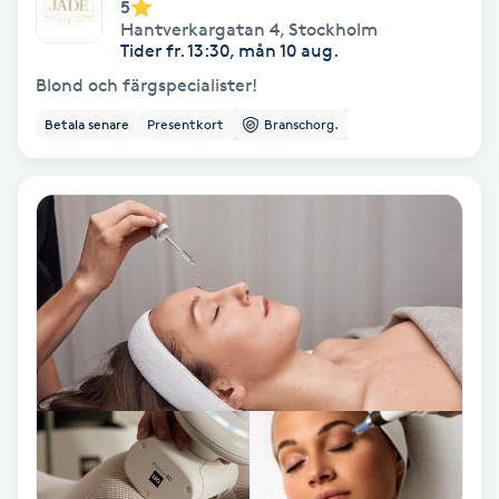
Laserbehandling
5
Hantverkargatan 4
,
Stockholm
Tider fr. 13:30, mån 10 aug.
Lashlift Keratin
Blond och färgspecialister!
Betala senare
Presentkort
Branschorg.
LED-ljusterapi
Liktornar
LPG
LPG-behandling
LPG-massage
Luggklippning