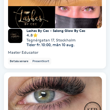
Nagelförlängning akryl
Nagelförlängning gelé
Lashes By Cec - Salong Glow By Cec
4.8
Nagelförlängning glasfiber
Tegnérgatan 17
,
Stockholm
Tider fr. 10:00, mån 10 aug.
Master Educator
Nagelförlängning silke
Betala senare
Presentkort
Nagelförstärkning
Nagelklippning
Nagelsvamp
Nageltrång