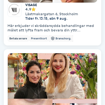
Lymfmassage
VISAGE
4.9
Läpptatuering
Lästmakargatan 6
,
Stockholm
Tider fr. 13:15, sön 9 aug.
M
Här erbjuder vi skräddarsydda behandlingar med
målet att lyfta fram och bevara din yttr...
Makeup
Betala senare
Presentkort
Branschorg.
Manikyr & Pedikyr
Massage
Medial vägledning
Medicinsk massage
Meditation