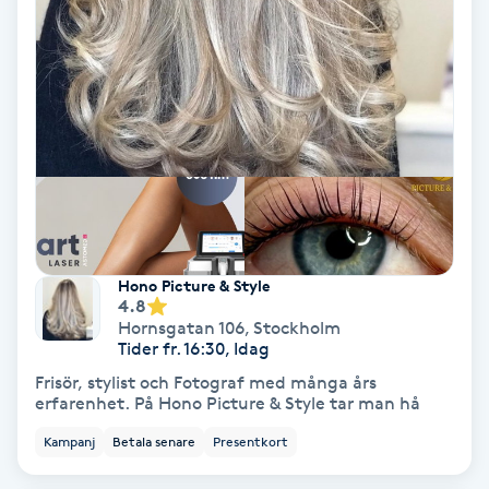
Osteopati
P
Paraffinbehandling
Pedikyr
Pensionärklippning
Hono Picture & Style
Permanent
4.8
Hornsgatan 106
,
Stockholm
Tider fr. 16:30, Idag
Permanent hårborttagning
Frisör, stylist och Fotograf med många års
erfarenhet. På Hono Picture & Style tar man hå
Permanent ögonbrynsmakeup
Kampanj
Betala senare
Presentkort
Personal shopper