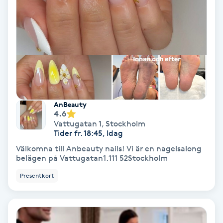
Hollywood Peel
Hot Stone Massage
Hot yoga
Hudföryngring
AnBeauty
4.6
Huduppstramning
Vattugatan 1
,
Stockholm
Tider fr. 18:45, Idag
Välkomna till Anbeauty nails! Vi är en nagelsalong
Hudvård
belägen på Vattugatan1.111 52Stockholm
Presentkort
Hyaluronsyra
Hyperhidros