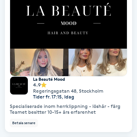
Volymfransar
Vårtor
Y
Yin Yoga
Yoga
La Beauté Mood
Yoga Nidra
4.9
Regeringsgatan 48
,
Stockholm
Tider fr. 17:15, Idag
Yogamassage
Specialiserade inom herrklippning - löshår - färg
Z
Teamet besitter 10-15+ års erfarenhet
Betala senare
Zonterapi