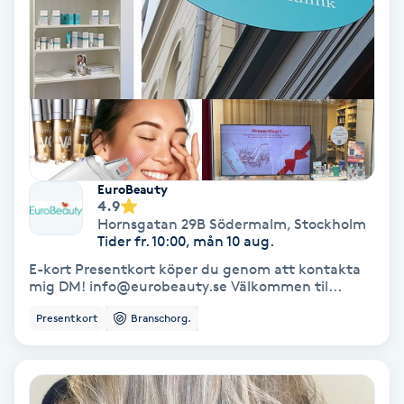
Olaplex
Olaplexbehandling
Ombre
Ombre brows
EuroBeauty
4.9
Ombre naglar
Hornsgatan 29B Södermalm
,
Stockholm
Tider fr. 10:00, mån 10 aug.
E-kort Presentkort köper du genom att kontakta
Optiker
mig DM! info@eurobeauty.se Välkommen til...
Presentkort
Branschorg.
Ortobionomi
Ortopedi