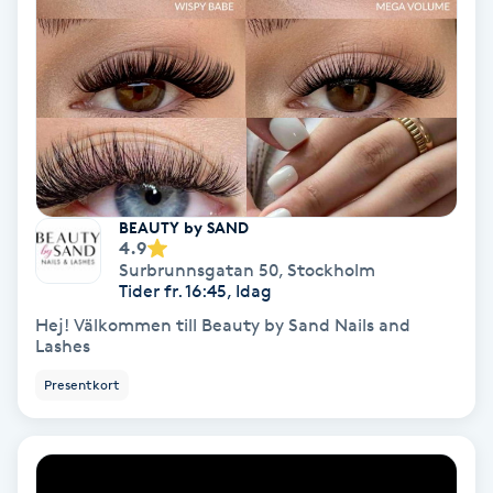
Tvätt & Fön
V
Vaccination
Vampyrbehandling
Vaxning
BEAUTY by SAND
4.9
Surbrunnsgatan 50
,
Stockholm
Vaxning brasiliansk
Tider fr. 16:45, Idag
Hej! Välkommen till Beauty by Sand Nails and
Veterinär
Lashes
Presentkort
Vibrationsmassage
Vinyasa Yoga