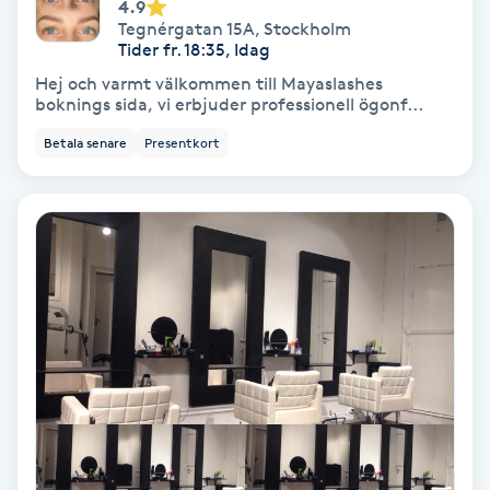
Extensions borttagning
4.9
Tegnérgatan 15A
,
Stockholm
Tider fr. 18:35, Idag
Eyeliner-tatuering
Hej och varmt välkommen till Mayaslashes
F
boknings sida, vi erbjuder professionell ögonf...
Betala senare
Presentkort
Face framing
Faceliftmassage
Fet hårbotten
Fettreducering
Fibromassage
Fillers