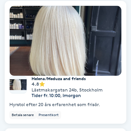
Personlig tränare
Picolaser
Piercing
Pigmentbehandling
Pigmentfläckar
Helena /Meduza and friends
4.8
Lästmakargatan 24b
,
Stockholm
Plastikkirurgi
Tider fr. 10:00, Imorgon
Hyrstol efter 20 års erfarenhet som frisör.
Powder brows
Betala senare
Presentkort
Power Yoga