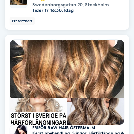
Swedenborgsgatan 20
,
Stockholm
Tider fr. 16:30, Idag
Skoinlägg
Presentkort
Skägg
Skäggfärgning
Skäggklippning
Skäggtrimmning
Skönhet
Slingor
FRISÖR RAW HAIR ÖSTERMALM
Sockring
Keratinbehandling, Slingor, Hårförlängning &