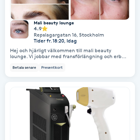
Fransförlängning Volym
Mali beauty lounge
Fransk manikyr
4.9
Repslagargatan 16
,
Stockholm
Tider fr. 18:20, Idag
Fransrengöring
Hej och hjärligt välkommen till mali beauty
lounge. Vi jobbar med fransförlängning och erb...
Frekvensterapi
Betala senare
Presentkort
Friskvård
Friskvårdsmassage
Frisör
Funktionsanalys