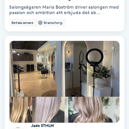
Salongsägaren Maria Boström driver salongen med
Koppningsmassage
passion och ambition att erbjuda det ab...
Betala senare
Branschorg.
Kosmetisk tatuering
Kostrådgivning
Kroppsinpackning
Kroppspeeling
Käkledsbehandling
Kärlbehandling
L
Jade STHLM