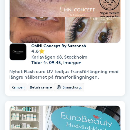
Nagelvård
Naglar borttagning
OMNi Concept By Suzannah
Naglar reparation
4.8
Karlavägen 68
,
Stockholm
Tider fr. 09:45, Imorgon
Naprapati
Nyhet Flash cure UV-ledljus fransförlängning med
längre hållbarhet på fransförlängningen.
Navelpiercing
Kampanj
Betala senare
Branschorg.
NBE-massage
Ny frisyr
O