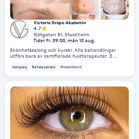
Medium
Victoria Grepo Akademin
Megavolymfransar
4.7
Götgatan 81
,
Stockholm
Tider fr. 09:00, mån 10 aug.
Melasma
Skönhetssalong och kurser. Alla behandlingar
utförs bara av certifierade hudterapeuter. E...
Mesoterapi
Kampanj
Betala senare
Presentkort
MicroPen
Microshading
Mixfransar
N
Nagelförlängning