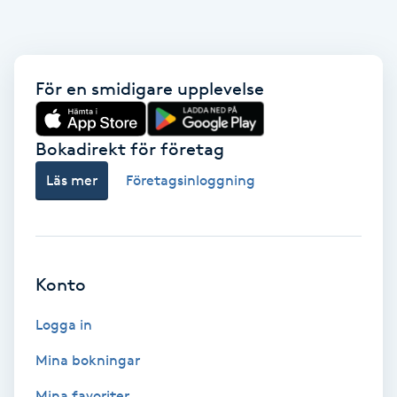
Hot Stone Massage
Hot yoga
För en smidigare upplevelse
Hudföryngring
Bokadirekt för företag
Huduppstramning
Läs mer
Företagsinloggning
Hudvård
Hyaluronsyra
Konto
Hyperhidros
Logga in
Hypnos
Mina bokningar
Mina favoriter