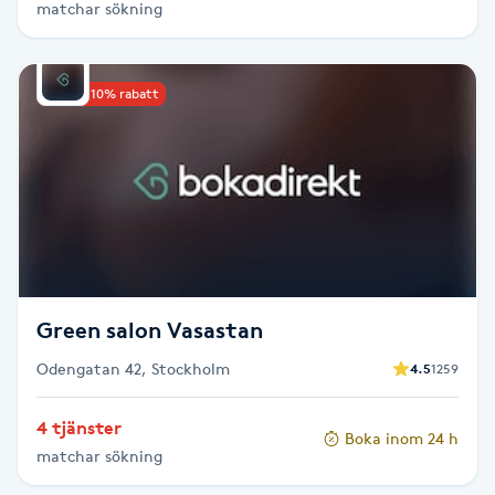
matchar sökning
Gua Sha-massage
H
Upp till 10% rabatt
Hatha Yoga
Headspa
Healing
Herrklippning
Green salon Vasastan
Odengatan 42, Stockholm
4.5
1259
HIFU
4 tjänster
Boka inom 24 h
Hollywood Peel
matchar sökning