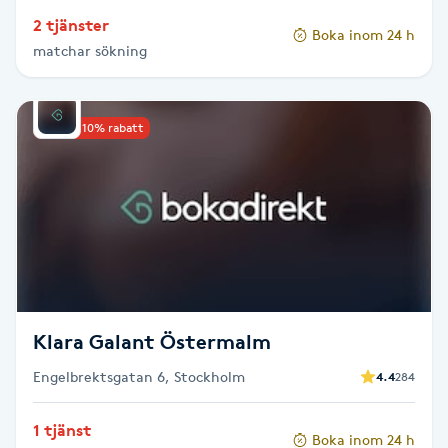
Föning
2 tjänster
Boka inom 24 h
G
matchar sökning
Gel naglar
Upp till 10% rabatt
Gelenaglar
Gellack
Gellack med förstärkning
Gravidmassage
Klara Galant Östermalm
Engelbrektsgatan 6, Stockholm
4.4
284
Gravidyoga
1 tjänst
Gruppträning
Boka inom 24 h