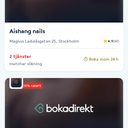
Cryoterapi
D
Damklippning
Aishang nails
Dermapen
Magnus Ladulåsgatan 25, Stockholm
4.9
243
Diamantslipning
2 tjänster
Boka inom 24 h
matchar sökning
E
Enzympeeling
Upp till 10% rabatt
Extensions
Extensions borttagning
Eyeliner-tatuering