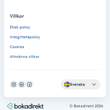
IPL hårborttagning
Villkor
IR-massage
Etisk policy
J
Integritetspolicy
Japansk massage
Cookies
K
Allmänna villkor
K18
Katun fransar
Svenska
Kemisk peeling
Keratinbehandling
© Bokadirekt
2026