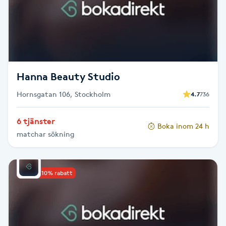
Brynformning
Brynfärgning
Brynplockning
Hanna Beauty Studio
Hornsgatan 106, Stockholm
4.7
736
Bröllopsuppsättning
C
6 tjänster
Boka inom 24 h
matchar sökning
Celluliter
Coachning
Upp till 10% rabatt
Color correction