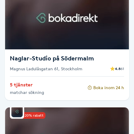
Babylights
Balayage
Bambumassage
Naglar-Studio på Södermalm
Barber
Magnus Ladulåsgatan 61, Stockholm
4.8
61
Barnklippning
5 tjänster
Boka inom 24 h
matchar sökning
BIAB
Blowout
Upp till 20% rabatt
Bottenfärg