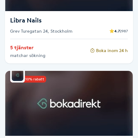
F
Libra Nails
Face framing
Grev Turegatan 24, Stockholm
4.7
2987
Faceliftmassage
5 tjänster
Boka inom 24 h
matchar sökning
Fet hårbotten
Fettreducering
Upp till 10% rabatt
Fibromassage
Fillers
Fotmassage