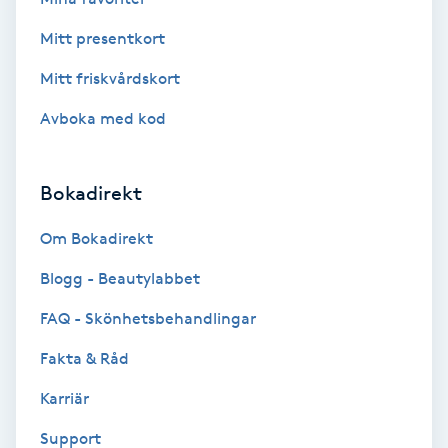
Hårborttagning
Mitt presentkort
Hårbottenbehandling
Mitt friskvårdskort
Avboka med kod
Hårförlängning
Hårvård
Bokadirekt
Hälsa
Om Bokadirekt
Blogg - Beautylabbet
Hälsprickor
FAQ - Skönhetsbehandlingar
I
Fakta & Råd
Idrottsmassage
Karriär
IPL
Support