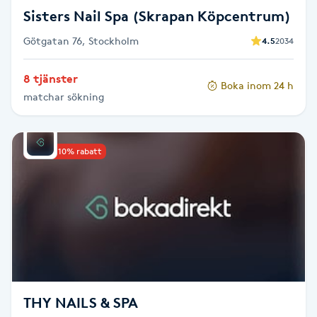
Fotsvamp
Sisters Nail Spa (Skrapan Köpcentrum)
Götgatan 76, Stockholm
4.5
2034
Fotvård
8 tjänster
Boka inom 24 h
Fransar
matchar sökning
Fransborttagning
Upp till 10% rabatt
Fransfärgning
Fransförlängning
Fransförlängning Megavolym
Fransförlängning Volym
THY NAILS & SPA