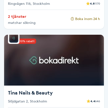
Ringvägen 116, Stockholm
4.8
1170
Fransk manikyr
2 tjänster
Fransrengöring
Boka inom 24 h
matchar sökning
Frekvensterapi
Upp till 10% rabatt
Friskvård
Friskvårdsmassage
Frisör
Funktionsanalys
Tina Nails & Beauty
Färgning
Slöjdgatan 2, Stockholm
4.4
646