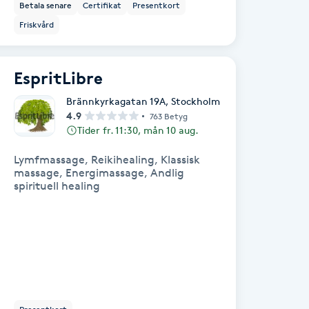
Betala senare
Certifikat
Presentkort
Friskvård
EspritLibre
Brännkyrkagatan 19A
,
Stockholm
4.9
763 Betyg
Tider fr. 11:30, mån 10 aug.
Lymfmassage, Reikihealing, Klassisk
massage, Energimassage, Andlig
spirituell healing