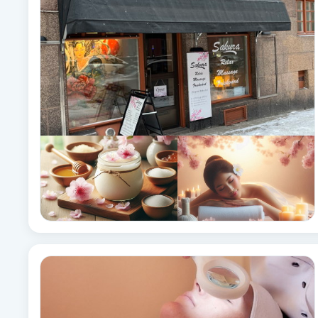
Babylights
Balayage
Bambumassage
Barber
Barnklippning
BIAB
Blowout
Bottenfärg