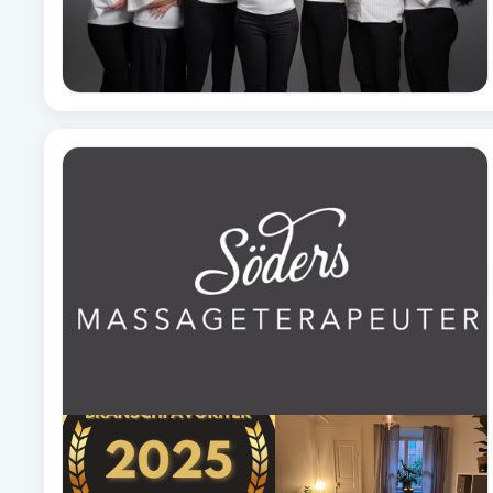
Eyeliner-tatuering
F
Face framing
Faceliftmassage
Fet hårbotten
Fettreducering
Fibromassage
Fillers
Fotmassage