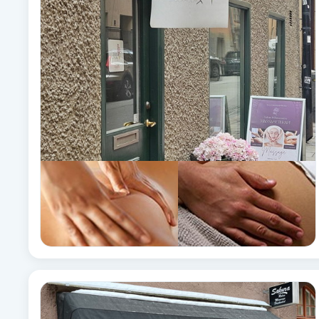
Alternativmedicin
Andningsmassage
Ansiktslyft utan kirurgi
Aromamassage
Ashtanga Yoga
Ayurveda
Ayurvedisk Massage
Ansiktsbehandling djuprengörande
B