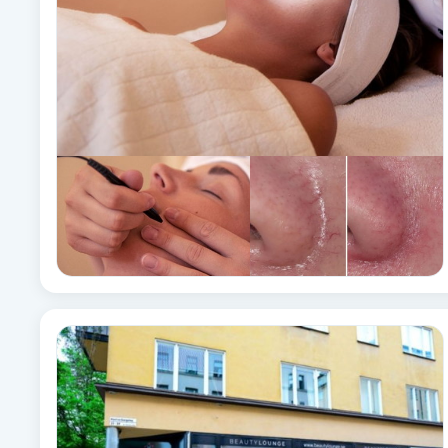
Brynformning
Brynfärgning
Brynplockning
Bröllopsuppsättning
C
Celluliter
Coachning
Color correction