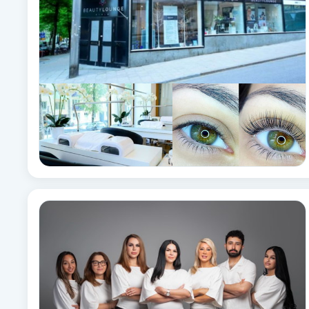
Cryoterapi
D
Damklippning
Dermapen
Diamantslipning
E
Enzympeeling
Extensions
Extensions borttagning