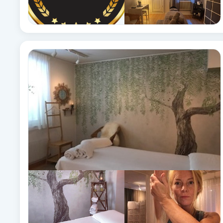
Fotsvamp
Fotvård
Fransar
Fransborttagning
Fransfärgning
Fransförlängning
Fransförlängning Megavolym
Fransförlängning Volym