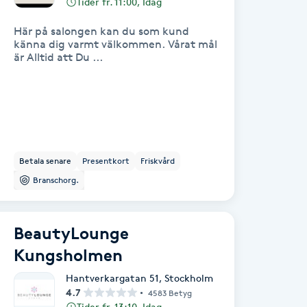
Tider fr. 11:00, Idag
Här på salongen kan du som kund
känna dig varmt välkommen. Vårat mål
är Alltid att Du ...
Betala senare
Presentkort
Friskvård
Branschorg.
BeautyLounge
Kungsholmen
Hantverkargatan 51
,
Stockholm
4.7
4583 Betyg
Tider fr. 13:10, Idag