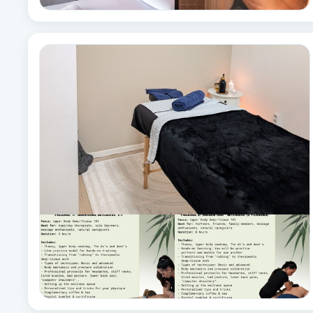
Fransk manikyr
Fransrengöring
Frekvensterapi
Friskvård
Friskvårdsmassage
Frisör
Funktionsanalys
Färgning