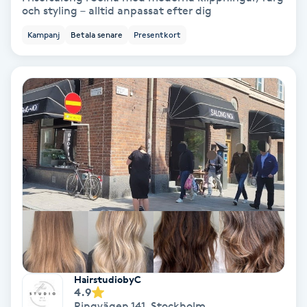
och styling – alltid anpassat efter dig
Samtalsterapi
Kampanj
Betala senare
Presentkort
Senioryoga
Shiatsu
Singelfransar
Sjukgymnastik
Skalpmassage
Skinbooster
HairstudiobyC
4.9
Sklerosering
Ringvägen 141
,
Stockholm