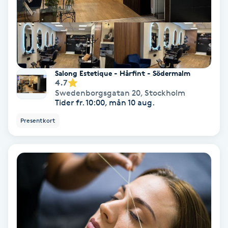
Nagelförlängning akryl
Nagelförlängning gelé
Salong Estetique - Hårfint - Södermalm
4.7
Nagelförlängning glasfiber
Swedenborgsgatan 20
,
Stockholm
Tider fr. 10:00, mån 10 aug.
Nagelförlängning silke
Presentkort
Nagelförstärkning
Nagelklippning
Nagelsvamp
Nageltrång