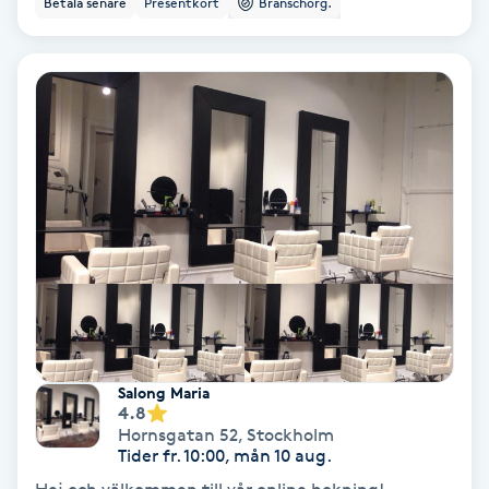
Betala senare
Presentkort
Branschorg.
Ansiktsbehandling djuprengörande
B
Babylights
Balayage
Bambumassage
Barber
Barnklippning
Salong Maria
4.8
BIAB
Hornsgatan 52
,
Stockholm
Tider fr. 10:00, mån 10 aug.
Blowout