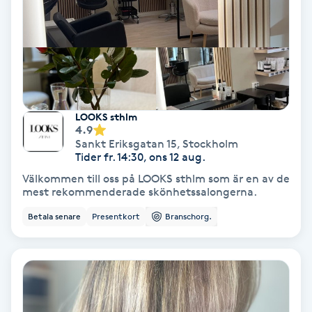
Tvätt & Fön
V
Vaccination
Vampyrbehandling
LOOKS sthlm
4.9
Vaxning
Sankt Eriksgatan 15
,
Stockholm
Tider fr. 14:30, ons 12 aug.
Vaxning brasiliansk
Välkommen till oss på LOOKS sthlm som är en av de
mest rekommenderade skönhetssalongerna.
Veterinär
Betala senare
Presentkort
Branschorg.
Vibrationsmassage
Vinyasa Yoga