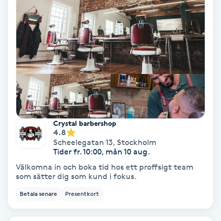
Osteopati
P
Paraffinbehandling
Pedikyr
Pensionärklippning
Crystal barbershop
Permanent
4.8
Scheelegatan 13
,
Stockholm
Tider fr. 10:00, mån 10 aug.
Permanent hårborttagning
Välkomna in och boka tid hos ett proffsigt team
som sätter dig som kund i fokus.
Permanent ögonbrynsmakeup
Betala senare
Presentkort
Personal shopper