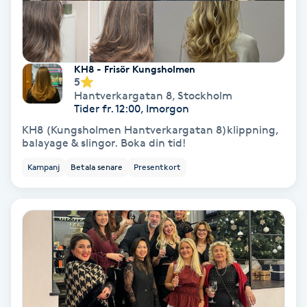
Fransförlängning Volym
Fransk manikyr
KH8 - Frisör Kungsholmen
5
Fransrengöring
Hantverkargatan 8
,
Stockholm
Tider fr. 12:00, Imorgon
KH8 (Kungsholmen Hantverkargatan 8)klippning,
Frekvensterapi
balayage & slingor. Boka din tid!
Kampanj
Betala senare
Presentkort
Friskvård
Friskvårdsmassage
Frisör
Funktionsanalys