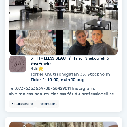
Gruppträning
Gua Sha-massage
H
Hatha Yoga
SH TIMELESS BEAUTY (Frisör Shekoufeh &
Shervineh)
4.8
Headspa
Torkel Knutssonsgatan 35
,
Stockholm
Tider fr. 10:00, mån 10 aug.
Healing
Tel:073-6353539-08-68429011 Instagram:
sh.timeless.beauty Hos oss får du professionell se.
Herrklippning
Betala senare
Presentkort
HIFU