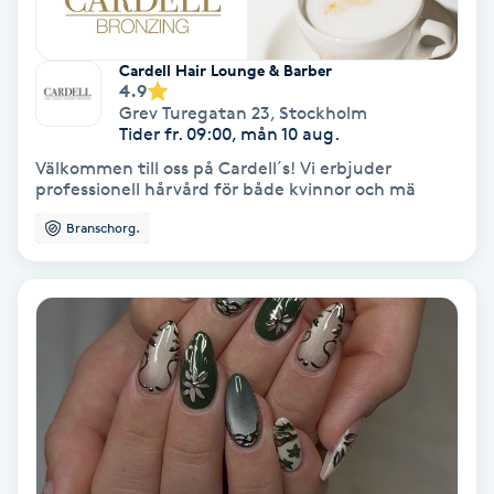
Svettbehandling
Cardell Hair Lounge & Barber
T
4.9
Grev Turegatan 23
,
Stockholm
Tuina-massage
Tider fr. 09:00, mån 10 aug.
Välkommen till oss på Cardell´s! Vi erbjuder
Taktil massage
professionell hårvård för både kvinnor och mä
Branschorg.
Tandblekning
Tandläkare
Tatuering
Tatueringsborttagning