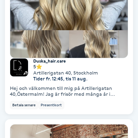
Olaplex
Olaplexbehandling
Ombre
Ombre brows
Duska_hair.care
5
Artillerigatan 40
,
Stockholm
Ombre naglar
Tider fr. 12:45, tis 11 aug.
Hej och välkommen till mig på Artillerigatan
Optiker
40,Östermalm! Jag är frisör med många år i...
Betala senare
Presentkort
Ortobionomi
Ortopedi