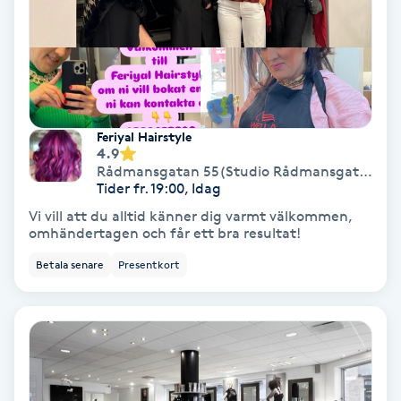
Färgning
Föning
G
Feriyal Hairstyle
Gel naglar
4.9
Rådmansgatan 55(Studio Rådmansgatan 55)
Tider fr. 19:00, Idag
Gelenaglar
Vi vill att du alltid känner dig varmt välkommen,
omhändertagen och får ett bra resultat!
Gellack
Betala senare
Presentkort
Gellack med förstärkning
Gravidmassage
Gravidyoga