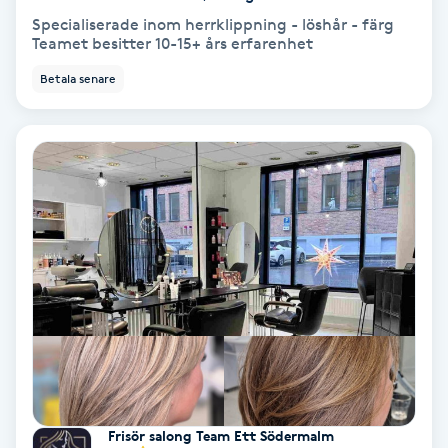
Specialiserade inom herrklippning - löshår - färg
Koppningsmassage
Teamet besitter 10-15+ års erfarenhet
Betala senare
Kosmetisk tatuering
Kostrådgivning
Kroppsinpackning
Kroppspeeling
Käkledsbehandling
Kärlbehandling
L
Frisör salong Team Ett Södermalm