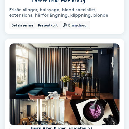
Tider fr. 11:00, mån 10 aug.
Color correction
Frisör, slingor, balayage, blond specialist,
extensions, hårförlängning, klippning, blonde
Cryoterapi
Betala senare
Presentkort
Branschorg.
D
Damklippning
Dermapen
Diamantslipning
E
Enzympeeling
Extensions
Björn Axén Birger Jarlsgatan 33