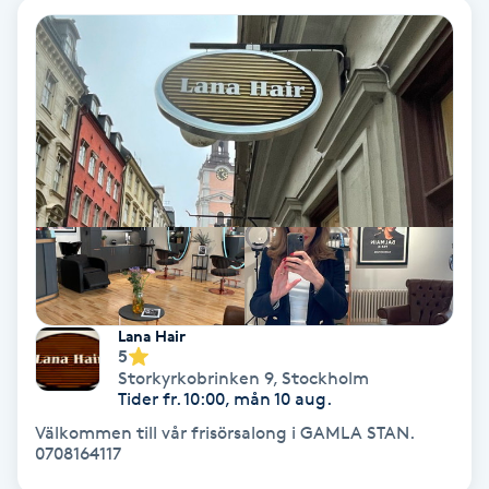
Hypnos
Hårborttagning
Hårbottenbehandling
Hårförlängning
Hårvård
Hälsa
Lana Hair
5
Storkyrkobrinken 9
,
Stockholm
Hälsprickor
Tider fr. 10:00, mån 10 aug.
I
Välkommen till vår frisörsalong i GAMLA STAN.
0708164117
Idrottsmassage