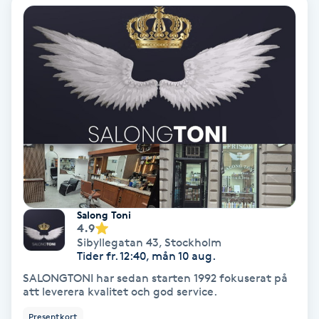
Personlig tränare
Picolaser
Piercing
Pigmentbehandling
Pigmentfläckar
Salong Toni
4.9
Plastikkirurgi
Sibyllegatan 43
,
Stockholm
Tider fr. 12:40, mån 10 aug.
Powder brows
SALONGTONI har sedan starten 1992 fokuserat på
att leverera kvalitet och god service.
Power Yoga
Presentkort