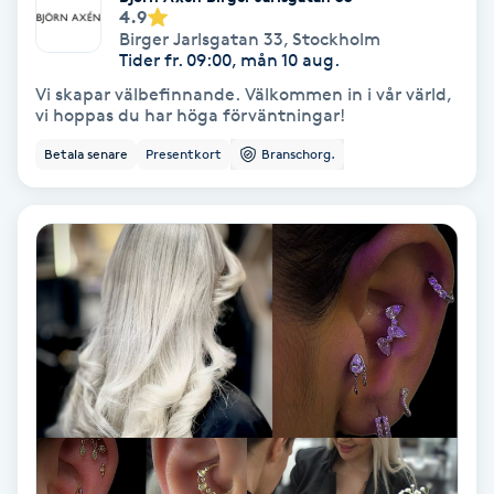
Extensions borttagning
4.9
Birger Jarlsgatan 33
,
Stockholm
Tider fr. 09:00, mån 10 aug.
Eyeliner-tatuering
Vi skapar välbefinnande. Välkommen in i vår värld,
F
vi hoppas du har höga förväntningar!
Face framing
Betala senare
Presentkort
Branschorg.
Faceliftmassage
Fet hårbotten
Fettreducering
Fibromassage
Fillers