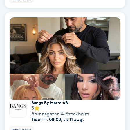
PRP (Platelet Rich Plasma)
PRX-T33
Psoriasis
PT
R
Radiofrekvens
Rakning
Bangs By Marre AB
5
Brunnsgatan 4
,
Stockholm
Reflexologi
Tider fr. 08:00, tis 11 aug.
Presentkort