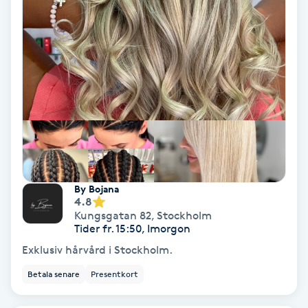
Hollywood Peel
Hot Stone Massage
Hot yoga
Hudföryngring
Huduppstramning
By Bojana
4.8
Hudvård
Kungsgatan 82
,
Stockholm
Tider fr. 15:50, Imorgon
Hyaluronsyra
Exklusiv hårvård i Stockholm.
Betala senare
Presentkort
Hyperhidros