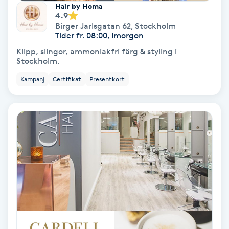
Hair by Homa
4.9
Spa
Birger Jarlsgatan 62
,
Stockholm
Tider fr. 08:00, Imorgon
Spa manikyr & pedikyr
Klipp, slingor, ammoniakfri färg & styling i
Stockholm.
Spa-manikyr
Kampanj
Certifikat
Presentkort
Spa-pedikyr
Spraytan
Stylist
Sugaring
Svensk massage