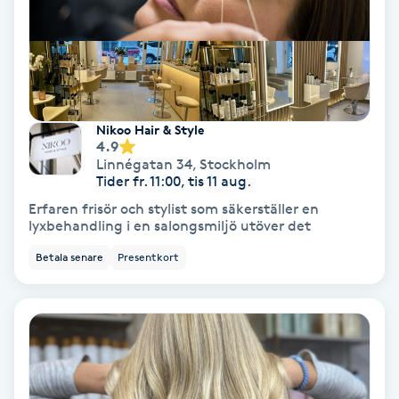
Nagelvård
Naglar borttagning
Nikoo Hair & Style
Naglar reparation
4.9
Linnégatan 34
,
Stockholm
Tider fr. 11:00, tis 11 aug.
Naprapati
Erfaren frisör och stylist som säkerställer en
lyxbehandling i en salongsmiljö utöver det
Navelpiercing
Betala senare
Presentkort
NBE-massage
Ny frisyr
O