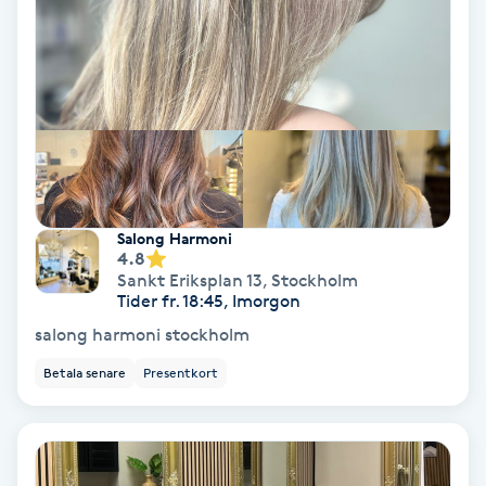
Volymfransar
Vårtor
Y
Yin Yoga
Yoga
Salong Harmoni
4.8
Sankt Eriksplan 13
,
Stockholm
Yoga Nidra
Tider fr. 18:45, Imorgon
salong harmoni stockholm
Yogamassage
Betala senare
Presentkort
Z
Zonterapi