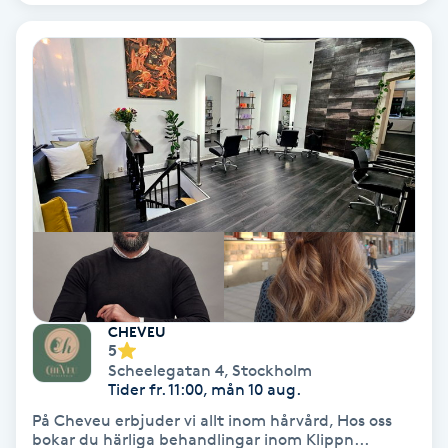
IPL
IPL hårborttagning
IR-massage
J
Japansk massage
K
K18
CHEVEU
5
Scheelegatan 4
,
Stockholm
Katun fransar
Tider fr. 11:00, mån 10 aug.
På Cheveu erbjuder vi allt inom hårvård, Hos oss
Kemisk peeling
bokar du härliga behandlingar inom Klippn...