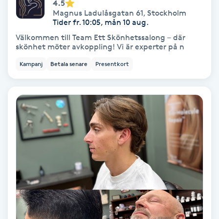
Laserbehandling
4.5
Magnus Ladulåsgatan 61
,
Stockholm
Tider fr. 10:05, mån 10 aug.
Lashlift Keratin
Välkommen till Team Ett Skönhetssalong – där
skönhet möter avkoppling! Vi är experter på n
LED-ljusterapi
Kampanj
Betala senare
Presentkort
Liktornar
LPG
LPG-behandling
LPG-massage
Luggklippning