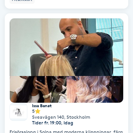
Regndroppsmassage
Reiki
Reikihealing
Reiki massage
Restorative Yoga
Rosacea
Rosenmetoden
Issa Banat
5
Sveavägen 140
,
Stockholm
Ryggmassage
Tider fr. 19:00, Idag
S
Frisörsalong i Solna med moderna klippningar, färg