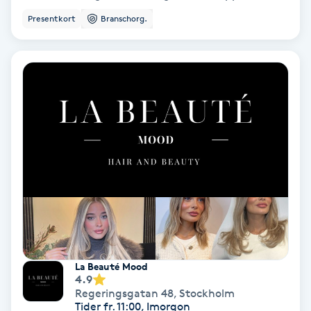
Presentkort
Branschorg.
Keratinbehandling
Kinesiologi
Kinesisk medicin
Kiropraktik
Klangmassage
Klippning
Klippning & Slingor
La Beauté Mood
4.9
Regeringsgatan 48
,
Stockholm
Klippning ungdom
Tider fr. 11:00, Imorgon