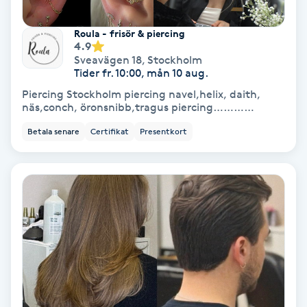
Fotmassage
Roula - frisör & piercing
4.9
Fotsvamp
Sveavägen 18
,
Stockholm
Tider fr. 10:00, mån 10 aug.
Piercing Stockholm piercing navel,helix, daith,
Fotvård
näs,conch, öronsnibb,tragus piercing…………
Betala senare
Certifikat
Presentkort
Fransar
Fransborttagning
Fransfärgning
Fransförlängning
Fransförlängning Megavolym