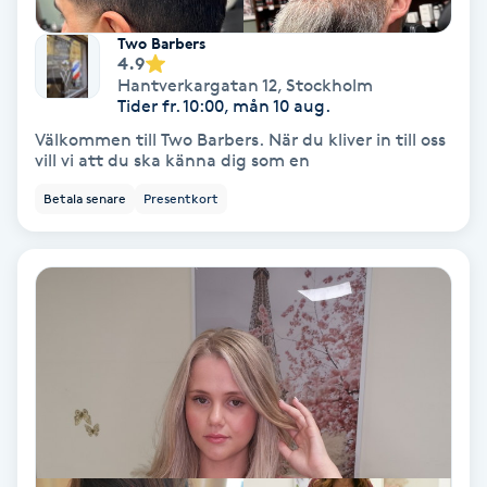
Lymfmassage
Two Barbers
4.9
Läpptatuering
Hantverkargatan 12
,
Stockholm
M
Tider fr. 10:00, mån 10 aug.
Välkommen till Two Barbers. När du kliver in till oss
Makeup
vill vi att du ska känna dig som en
Betala senare
Presentkort
Manikyr & Pedikyr
Massage
Medial vägledning
Medicinsk massage
Meditation