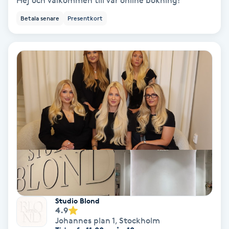
Hej och välkommen till vår online bokning!
Betala senare
Presentkort
Bottenfärg
Brynformning
Brynfärgning
Brynplockning
Bröllopsuppsättning
C
Celluliter
Studio Blond
Coachning
4.9
Johannes plan 1
,
Stockholm