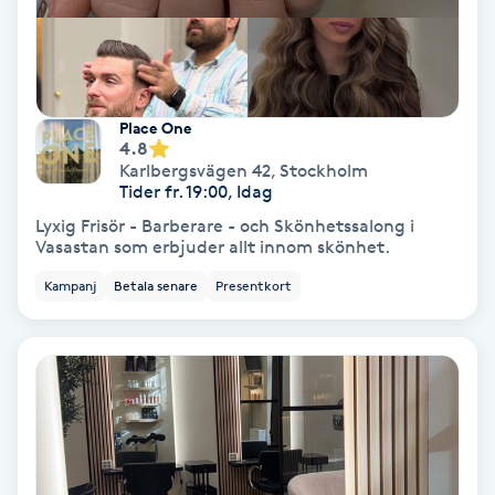
Terapi
Thaimassage
Toning
Place One
4.8
Karlbergsvägen 42
,
Stockholm
Torr hårbotten
Tider fr. 19:00, Idag
Lyxig Frisör - Barberare - och Skönhetssalong i
Vasastan som erbjuder allt innom skönhet.
Torrborstning
Kampanj
Betala senare
Presentkort
Triggerpunktsmassage
Trådning
Träning