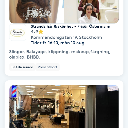
Medium
Megavolymfransar
Strands hår & skönhet - Frisör Östermalm
4.9
Kommendörsgatan 19
,
Stockholm
Melasma
Tider fr. 16:10, mån 10 aug.
Slingor, Balayage, klippning, makeup,färgning,
Mesoterapi
olaplex, BHBD,
Betala senare
Presentkort
MicroPen
Microshading
Mixfransar
N
Nagelförlängning