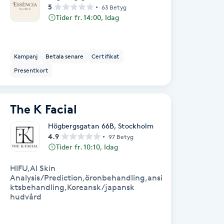
5
63 Betyg
Tider fr. 14:00, Idag
Kampanj
Betala senare
Certifikat
Presentkort
The K Facial
Högbergsgatan 66B
,
Stockholm
4.9
97 Betyg
Tider fr. 10:10, Idag
HIFU,AI Skin
Analysis/Prediction,öronbehandling,ansi
ktsbehandling,Koreansk/japansk
hudvård