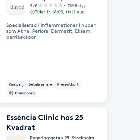
4.9
789 Betyg
Tider fr. 16:00, tis 11 aug.
Specialiserad i inflammationer i huden
som Akne, Perioral Dermatit, Eksem,
barriäskador
Kampanj
Betala senare
Presentkort
Branschorg.
Essència Clinic hos 25
Kvadrat
Regeringsgatan 95
,
Stockholm