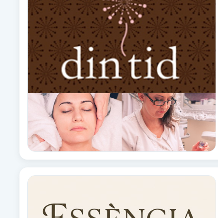
Babylights
Balayage
Bambumassage
Barber
Barnklippning
BIAB
Blowout
Bottenfärg