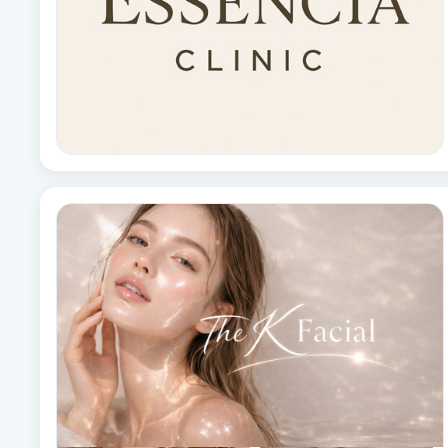
Brynformning
Brynfärgning
Brynplockning
Bröllopsuppsättning
C
Celluliter
Coachning
Color correction