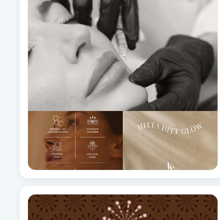
Alternativmedicin
Andningsmassage
Ansiktslyft utan kirurgi
Aromamassage
Ashtanga Yoga
Ayurveda
Ayurvedisk Massage
Ansiktsbehandling djuprengörande
B