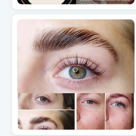
Fransk manikyr
Fransrengöring
Frekvensterapi
Friskvård
Friskvårdsmassage
Frisör
Funktionsanalys
Färgning