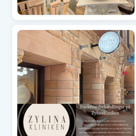
Fotsvamp
Fotvård
Fransar
Fransborttagning
Fransfärgning
Fransförlängning
Fransförlängning Megavolym
Fransförlängning Volym