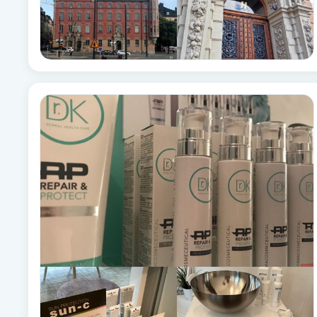
Eyeliner-tatuering
F
Face framing
Faceliftmassage
Fet hårbotten
Fettreducering
Fibromassage
Fillers
Fotmassage