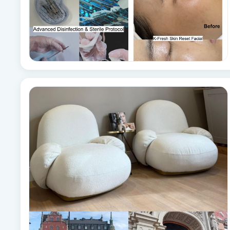
Cryoterapi
D
Damklippning
Dermapen
Diamantslipning
E
Enzympeeling
Extensions
Extensions borttagning