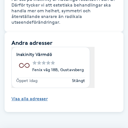
Därför tycker vi att estetiska behandlingar ska 
handla mer om helhet, symmetri och 
LED-ljusterapi
återställande snarare än radikala 
utseendeförändringar.
Liktornar
Andra adresser
LPG
Inskinity Värmdö
LPG-behandling
Fenix väg 18B, Gustavsberg
LPG-massage
Öppet idag
Stängt
Luggklippning
Visa alla adresser
Lymfmassage
Läpptatuering