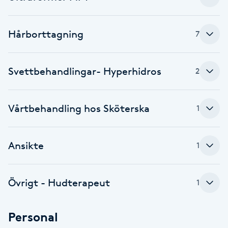
Cryoterapi
D
Hårborttagning
7
Damklippning
Svettbehandlingar- Hyperhidros
2
Dermapen
Diamantslipning
Vårtbehandling hos Sköterska
1
E
Enzympeeling
Ansikte
1
Extensions
Övrigt - Hudterapeut
1
Extensions borttagning
Personal
Eyeliner-tatuering