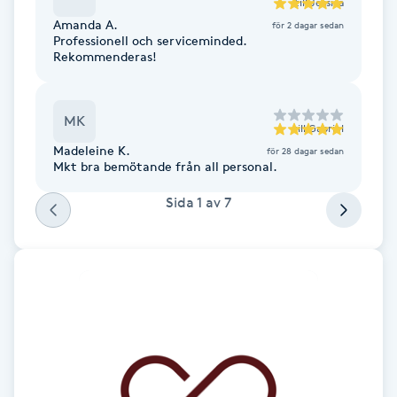
till
Jessica
Amanda A.
för 2 dagar sedan
Gua Sha-massage
Professionell och serviceminded.
Rekommenderas!
H
Hatha Yoga
MK
till
Gabriel
Madeleine K.
för 28 dagar sedan
Headspa
Mkt bra bemötande från all personal.
Sida
1
av
7
Healing
Herrklippning
HIFU
Hollywood Peel