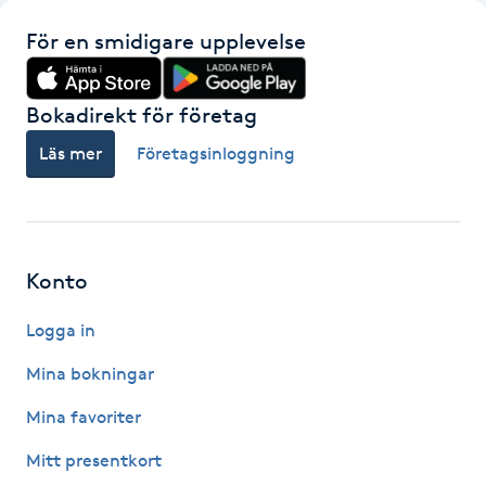
M
För en smidigare upplevelse
Makeup
Bokadirekt för företag
Manikyr & Pedikyr
Läs mer
Företagsinloggning
Massage
Medial vägledning
Konto
Medicinsk massage
Logga in
Mina bokningar
Meditation
Mina favoriter
Medium
Mitt presentkort