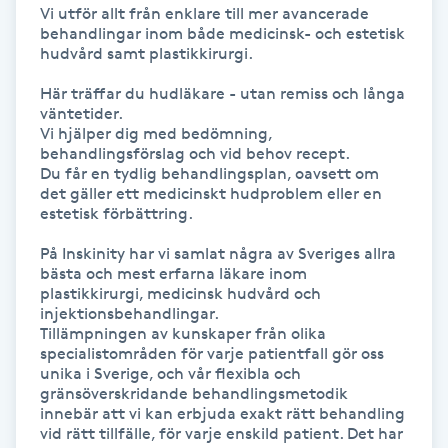
Vi utför allt från enklare till mer avancerade 
Kinesiologi
behandlingar inom både medicinsk- och estetisk 
hudvård samt plastikkirurgi. 

Kinesisk medicin
Här träffar du hudläkare - utan remiss och långa 
väntetider. 

Vi hjälper dig med bedömning, 
Kiropraktik
behandlingsförslag och vid behov recept. 

Du får en tydlig behandlingsplan, oavsett om 
det gäller ett medicinskt hudproblem eller en 
Klangmassage
estetisk förbättring.

Klippning
På Inskinity har vi samlat några av Sveriges allra 
bästa och mest erfarna läkare inom 
plastikkirurgi, medicinsk hudvård och 
Klippning & Slingor
injektionsbehandlingar. 

Tillämpningen av kunskaper från olika 
specialistområden för varje patientfall gör oss 
Klippning ungdom
unika i Sverige, och vår flexibla och 
gränsöverskridande behandlingsmetodik 
innebär att vi kan erbjuda exakt rätt behandling 
Koppningsmassage
vid rätt tillfälle, för varje enskild patient. Det har 