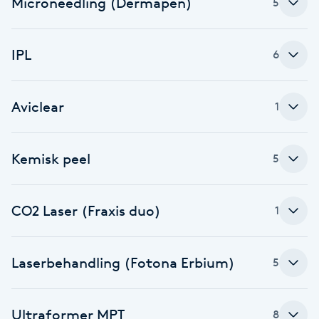
Microneedling (Dermapen)
5
Brynformning
IPL
6
Brynfärgning
Aviclear
Brynplockning
1
Bröllopsuppsättning
Kemisk peel
5
C
Celluliter
CO2 Laser (Fraxis duo)
1
Coachning
Laserbehandling (Fotona Erbium)
5
Color correction
Ultraformer MPT
8