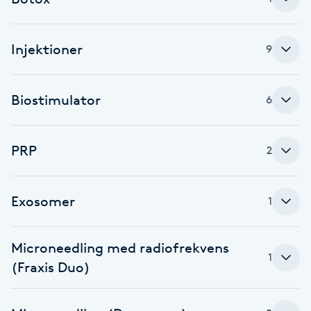
Babylights
Injektioner
9
Balayage
Biostimulator
6
Bambumassage
Barber
PRP
2
Barnklippning
Exosomer
1
BIAB
Microneedling med radiofrekvens
1
Blowout
(Fraxis Duo)
Bottenfärg