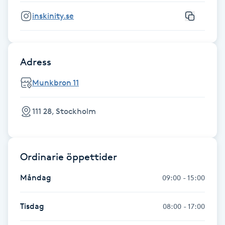
Hårborttagning
inskinity.se
Hårbottenbehandling
Adress
Hårförlängning
Munkbron 11
Hårvård
111 28, Stockholm
Hälsa
Hälsprickor
Ordinarie öppettider
I
Måndag
09:00 - 15:00
Idrottsmassage
Tisdag
08:00 - 17:00
IPL