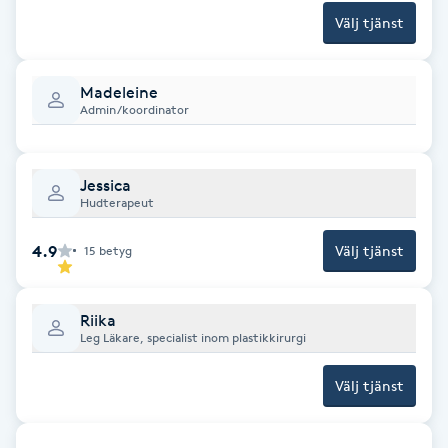
Fransk manikyr
Välj tjänst
Fransrengöring
Madeleine
Admin/koordinator
Frekvensterapi
Jessica
Friskvård
Hudterapeut
Friskvårdsmassage
4.9
Välj tjänst
15
betyg
Frisör
Riika
Leg Läkare, specialist inom plastikkirurgi
Funktionsanalys
Välj tjänst
Färgning