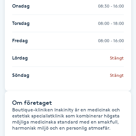
Onsdag
08:30 - 16:00
IPL hårborttagning
Torsdag
08:00 - 18:00
IR-massage
J
Fredag
08:00 - 16:00
Japansk massage
Lördag
Stängt
K
Söndag
Stängt
K18
Katun fransar
Om företaget
Boutique-kliniken Inskinity är en medicinsk och 
Kemisk peeling
estetisk specialistklinik som kombinerar högsta 
möjliga medicinska standard med en smakfull, 
Keratinbehandling
harmonisk miljö och en personlig atmosfär.  
