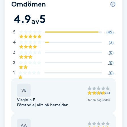
Omdömen
Föning
4.9
5
G
av
Gel naglar
5
(
45
)
4
(
3
)
Gelenaglar
3
(
0
)
Gellack
2
(
0
)
1
(
0
)
Gellack med förstärkning
VE
Gravidmassage
till
Jessica
Virginia E.
för en dag sedan
Förstod ej allt på hemsidan
Gravidyoga
Gruppträning
AA