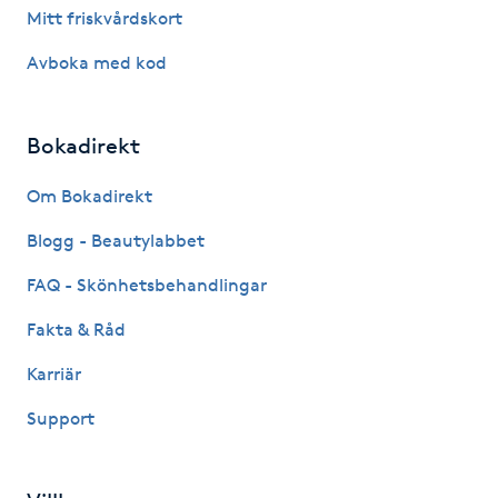
Mitt friskvårdskort
Megavolymfransar
Avboka med kod
Melasma
Bokadirekt
Mesoterapi
Om Bokadirekt
MicroPen
Blogg - Beautylabbet
Microshading
FAQ - Skönhetsbehandlingar
Fakta & Råd
Mixfransar
N
Karriär
Support
Nagelförlängning
Nagelförlängning akryl