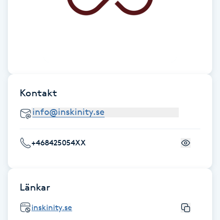
Hot Stone Massage
Hot yoga
Hudföryngring
Huduppstramning
Kontakt
Hudvård
+468425054XX
Hyaluronsyra
Hyperhidros
Länkar
Hypnos
inskinity.se