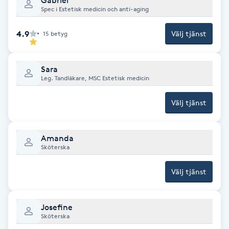
Gabriel
Spec i Estetisk medicin och anti-aging
Fotsvamp
4.9
Välj tjänst
15
betyg
Fotvård
Fransar
Sara
Leg. Tandläkare, MSC Estetisk medicin
Fransborttagning
Välj tjänst
Fransfärgning
Amanda
Sköterska
Fransförlängning
Välj tjänst
Fransförlängning Megavolym
Josefine
Fransförlängning Volym
Sköterska