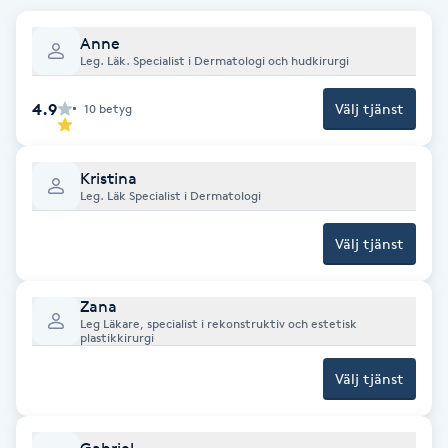
F
Anne
Leg. Läk. Specialist i Dermatologi och hudkirurgi
Face framing
4.9
Välj tjänst
10
betyg
Faceliftmassage
Kristina
Fet hårbotten
Leg. Läk Specialist i Dermatologi
Fettreducering
Välj tjänst
Fibromassage
Zana
Leg Läkare, specialist i rekonstruktiv och estetisk
plastikkirurgi
Fillers
Välj tjänst
Fotmassage