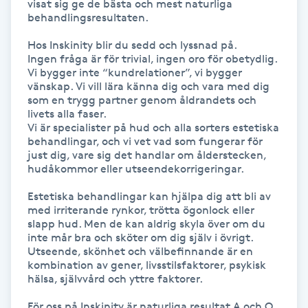
visat sig ge de bästa och mest naturliga 
behandlingsresultaten.

Kosmetisk tatuering
Hos Inskinity blir du sedd och lyssnad på. 

Kostrådgivning
Ingen fråga är för trivial, ingen oro för obetydlig. 
Vi bygger inte “kundrelationer”, vi bygger 
vänskap. Vi vill lära känna dig och vara med dig 
Kroppsinpackning
som en trygg partner genom åldrandets och 
livets alla faser. 

Vi är specialister på hud och alla sorters estetiska 
Kroppspeeling
behandlingar, och vi vet vad som fungerar för 
just dig, vare sig det handlar om ålderstecken, 
hudåkommor eller utseendekorrigeringar. 

Käkledsbehandling
Estetiska behandlingar kan hjälpa dig att bli av 
med irriterande rynkor, trötta ögonlock eller 
Kärlbehandling
slapp hud. Men de kan aldrig skyla över om du 
L
inte mår bra och sköter om dig själv i övrigt. 
Utseende, skönhet och välbefinnande är en 
kombination av gener, livsstilsfaktorer, psykisk 
Laserbehandling
hälsa, självvård och yttre faktorer. 

Lashlift Keratin
För oss på Inskinity är naturliga resultat A och O. 