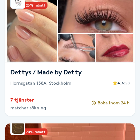
Cryoterapi
Upp till 25% rabatt
D
Damklippning
Dermapen
Diamantslipning
E
Dettys / Made by Detty
Hornsgatan 158A, Stockholm
4.7
650
Enzympeeling
7 tjänster
Boka inom 24 h
Extensions
matchar sökning
Extensions borttagning
Upp till 20% rabatt
Eyeliner-tatuering