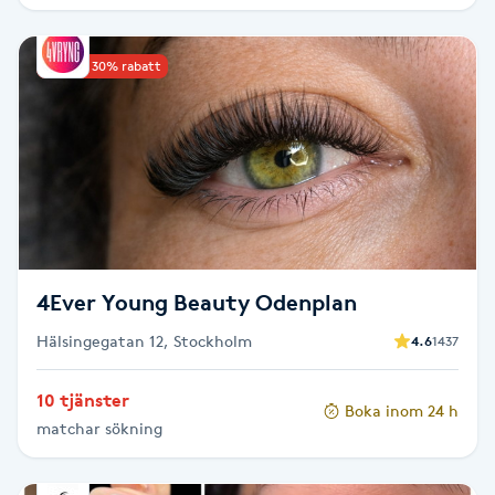
Brynformning
Upp till 30% rabatt
Brynfärgning
Brynplockning
Bröllopsuppsättning
C
4Ever Young Beauty Odenplan
Celluliter
Hälsingegatan 12, Stockholm
4.6
1437
Coachning
10 tjänster
Boka inom 24 h
matchar sökning
Color correction