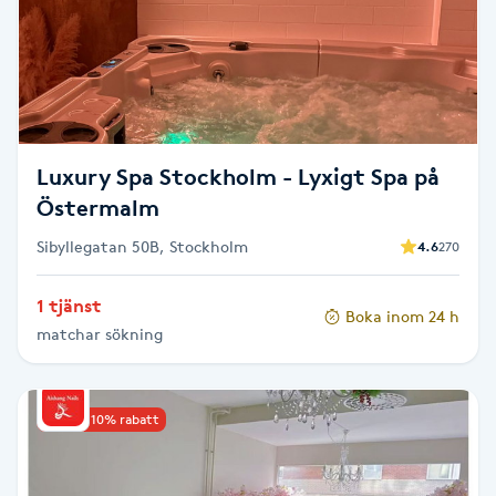
F
Face framing
Faceliftmassage
Luxury Spa Stockholm - Lyxigt Spa på
Östermalm
Fet hårbotten
Sibyllegatan 50B, Stockholm
4.6
270
Fettreducering
1 tjänst
Boka inom 24 h
Fibromassage
matchar sökning
Fillers
Upp till 10% rabatt
Fotmassage