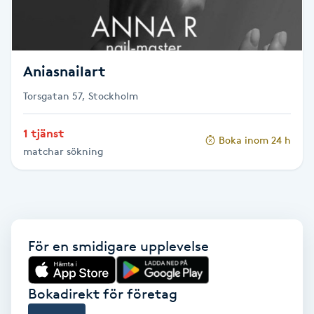
Fransk manikyr
Fransrengöring
Aniasnailart
Frekvensterapi
Torsgatan 57, Stockholm
Friskvård
1 tjänst
Boka inom 24 h
matchar sökning
Friskvårdsmassage
Frisör
För en smidigare upplevelse
Funktionsanalys
Färgning
Bokadirekt för företag