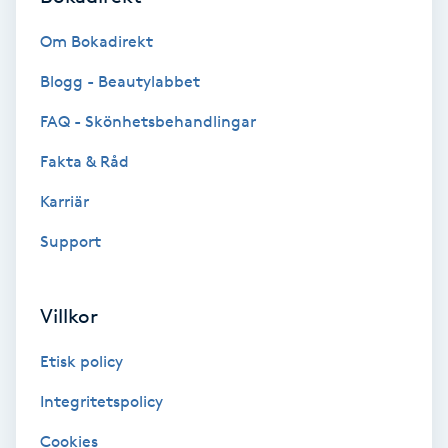
Om Bokadirekt
Gua Sha-massage
H
Blogg - Beautylabbet
FAQ - Skönhetsbehandlingar
Hatha Yoga
Fakta & Råd
Headspa
Karriär
Healing
Support
Herrklippning
Villkor
HIFU
Etisk policy
Integritetspolicy
Hollywood Peel
Cookies