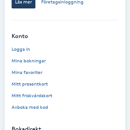
Läs mer
Företagsinloggning
Föning
G
Gel naglar
Konto
Gelenaglar
Logga in
Mina bokningar
Gellack
Mina favoriter
Gellack med förstärkning
Mitt presentkort
Gravidmassage
Mitt friskvårdskort
Avboka med kod
Gravidyoga
Gruppträning
Bokadirekt