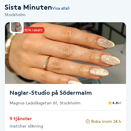
Sista Minuten
Visa alla
Babylights
Stockholm
Balayage
Upp till 35% rabatt
Bambumassage
Barber
Barnklippning
Naglar-Studio på Södermalm
BIAB
Magnus Ladulåsgatan 61, Stockholm
4.8
61
Blowout
9 tjänster
Boka inom 24 h
Bottenfärg
matchar sökning