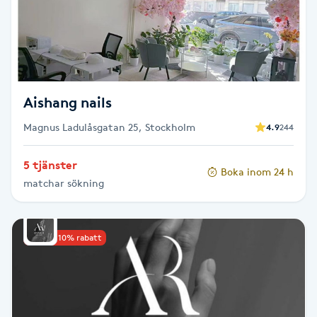
Fotsvamp
Fotvård
Fransar
Aishang nails
Magnus Ladulåsgatan 25, Stockholm
4.9
244
Fransborttagning
5 tjänster
Fransfärgning
Boka inom 24 h
matchar sökning
Fransförlängning
Upp till 10% rabatt
Fransförlängning Megavolym
Fransförlängning Volym