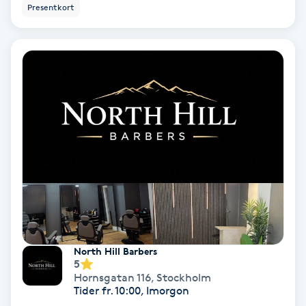
Presentkort
Keratinbehandling
Kinesiologi
Kinesisk medicin
Kiropraktik
Klangmassage
Klippning
North Hill Barbers
Klippning & Slingor
5
Hornsgatan 116
,
Stockholm
Tider fr. 10:00, Imorgon
Klippning ungdom