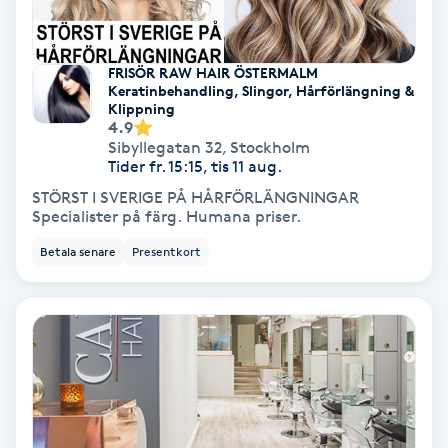
Tvätt & Fön
V
FRISÖR RAW HAIR ÖSTERMALM
Vaccination
Keratinbehandling, Slingor, Hårförlängning &
Klippning
4.9
Vampyrbehandling
Sibyllegatan 32
,
Stockholm
Tider fr. 15:15, tis 11 aug.
Vaxning
STÖRST I SVERIGE PÅ HÅRFÖRLÄNGNINGAR
Specialister på färg. Humana priser.
Vaxning brasiliansk
Betala senare
Presentkort
Veterinär
Vibrationsmassage
Vinyasa Yoga