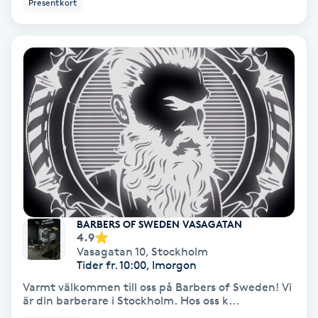
Presentkort
IPL
IPL hårborttagning
IR-massage
J
Japansk massage
K
K18
BARBERS OF SWEDEN VASAGATAN
4.9
Vasagatan 10
,
Stockholm
Katun fransar
Tider fr. 10:00, Imorgon
Varmt välkommen till oss på Barbers of Sweden! Vi
är din barberare i Stockholm. Hos oss k...
Kemisk peeling