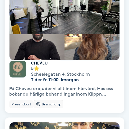
Osteopati
P
Paraffinbehandling
Pedikyr
Pensionärklippning
CHEVEU
5
Scheelegatan 4
,
Stockholm
Permanent
Tider fr. 11:00, Imorgon
På Cheveu erbjuder vi allt inom hårvård, Hos oss
Permanent hårborttagning
bokar du härliga behandlingar inom Klippn...
Presentkort
Branschorg.
Permanent ögonbrynsmakeup
Personal shopper