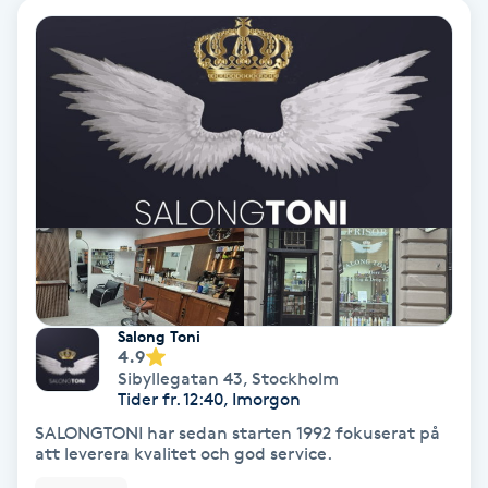
Hypnos
Hårborttagning
Hårbottenbehandling
Hårförlängning
Hårvård
Hälsa
Salong Toni
4.9
Sibyllegatan 43
,
Stockholm
Hälsprickor
Tider fr. 12:40, Imorgon
I
SALONGTONI har sedan starten 1992 fokuserat på
att leverera kvalitet och god service.
Idrottsmassage