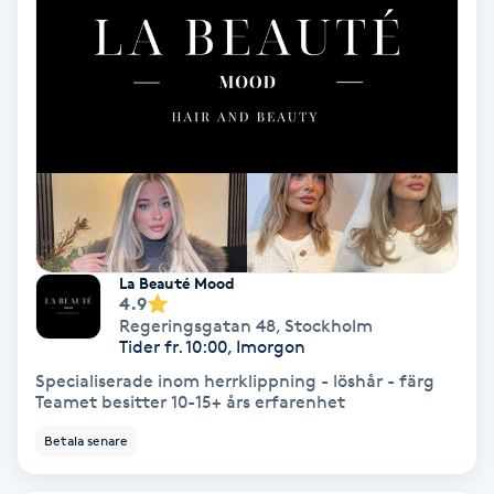
Hollywood Peel
Hot Stone Massage
Hot yoga
Hudföryngring
Huduppstramning
La Beauté Mood
4.9
Regeringsgatan 48
,
Stockholm
Hudvård
Tider fr. 10:00, Imorgon
Specialiserade inom herrklippning - löshår - färg
Hyaluronsyra
Teamet besitter 10-15+ års erfarenhet
Betala senare
Hyperhidros