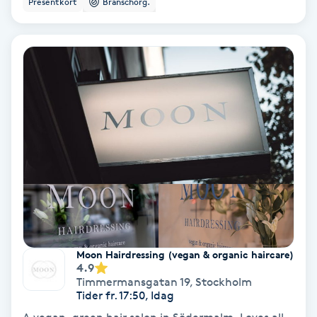
Presentkort
Branschorg.
Ansiktsbehandling djuprengörande
B
Babylights
Balayage
Bambumassage
Barber
Barnklippning
Moon Hairdressing (vegan & organic haircare)
4.9
BIAB
Timmermansgatan 19
,
Stockholm
Tider fr. 17:50, Idag
Blowout