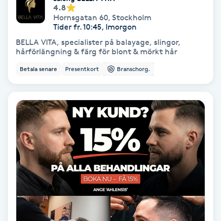
Extensions borttagning
4.8
Hornsgatan 60
,
Stockholm
Tider fr. 10:45, Imorgon
Eyeliner-tatuering
BELLA VITA, specialister på balayage, slingor,
F
hårförlängning & färg för blont & mörkt hår
Face framing
Betala senare
Presentkort
Branschorg.
Faceliftmassage
Fet hårbotten
Fettreducering
Fibromassage
Fillers