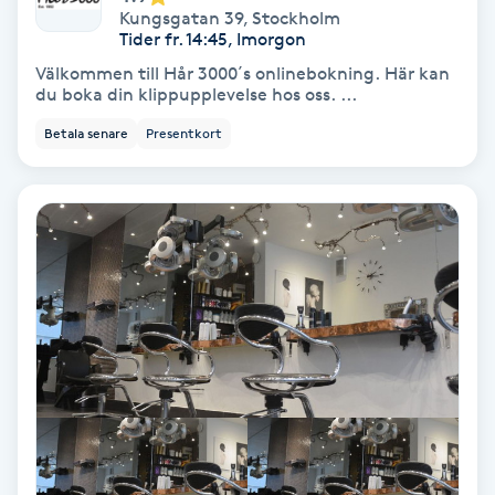
Lymfmassage
Kungsgatan 39
,
Stockholm
Tider fr. 14:45, Imorgon
Läpptatuering
Välkommen till Hår 3000´s onlinebokning. Här kan
du boka din klippupplevelse hos oss. ...
M
Betala senare
Presentkort
Makeup
Manikyr & Pedikyr
Massage
Medial vägledning
Medicinsk massage
Meditation