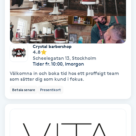
Färgning
Föning
G
Crystal barbershop
Gel naglar
4.8
Scheelegatan 13
,
Stockholm
Tider fr. 10:00, Imorgon
Gelenaglar
Välkomna in och boka tid hos ett proffsigt team
som sätter dig som kund i fokus.
Gellack
Betala senare
Presentkort
Gellack med förstärkning
Gravidmassage
Gravidyoga