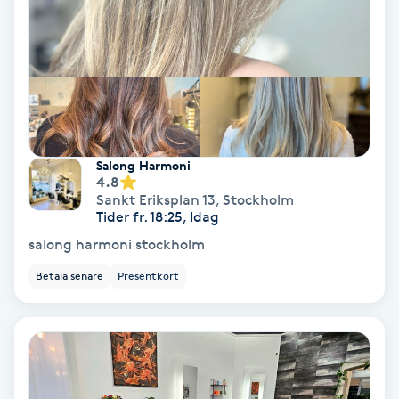
Olaplex
Olaplexbehandling
Ombre
Salong Harmoni
Ombre brows
4.8
Sankt Eriksplan 13
,
Stockholm
Ombre naglar
Tider fr. 18:25, Idag
salong harmoni stockholm
Optiker
Betala senare
Presentkort
Ortobionomi
Ortopedi