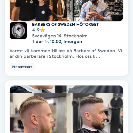
Nagelförlängning akryl
BARBERS OF SWEDEN HÖTORGET
4.9
Nagelförlängning gelé
Sveavägen 14
,
Stockholm
Tider fr. 10:00, Imorgon
Nagelförlängning glasfiber
Varmt välkommen till oss på Barbers of Sweden! Vi
är din barberare i Stockholm. Hos oss k...
Nagelförlängning silke
Presentkort
Nagelförstärkning
Nagelklippning
Nagelsvamp
Nageltrång