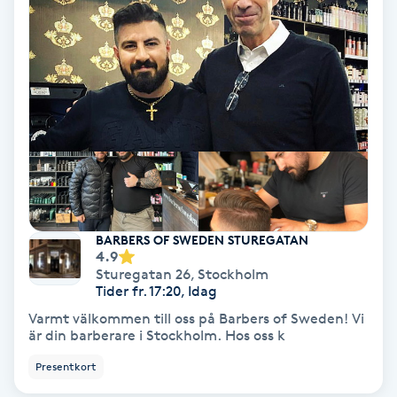
Personlig tränare
Picolaser
Piercing
Pigmentbehandling
Pigmentfläckar
BARBERS OF SWEDEN STUREGATAN
4.9
Sturegatan 26
,
Stockholm
Plastikkirurgi
Tider fr. 17:20, Idag
Varmt välkommen till oss på Barbers of Sweden! Vi
är din barberare i Stockholm. Hos oss k
Powder brows
Presentkort
Power Yoga