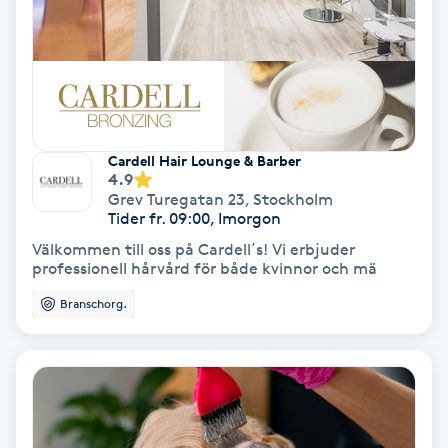
Volymfransar
Vårtor
Y
Cardell Hair Lounge & Barber
Yin Yoga
4.9
Grev Turegatan 23
,
Stockholm
Tider fr. 09:00, Imorgon
Yoga
Välkommen till oss på Cardell´s! Vi erbjuder
professionell hårvård för både kvinnor och mä
Yoga Nidra
Branschorg.
Yogamassage
Z
Zonterapi