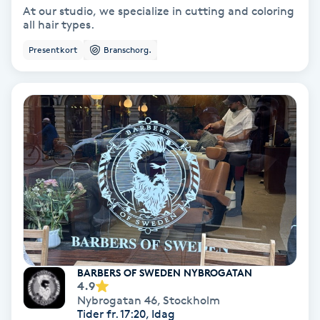
At our studio, we specialize in cutting and coloring
all hair types.
Samtalsterapi
Presentkort
Branschorg.
Senioryoga
Shiatsu
Singelfransar
Sjukgymnastik
Skalpmassage
Skinbooster
BARBERS OF SWEDEN NYBROGATAN
4.9
Nybrogatan 46
,
Stockholm
Sklerosering
Tider fr. 17:20, Idag