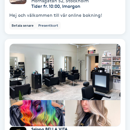
Hornsgatan 52
,
Stockholm
Color correction
Tider fr. 10:00, Imorgon
Hej och välkommen till vår online bokning!
Cryoterapi
Betala senare
Presentkort
D
Damklippning
Dermapen
Diamantslipning
E
Enzympeeling
Extensions
Salong BELLA VITA