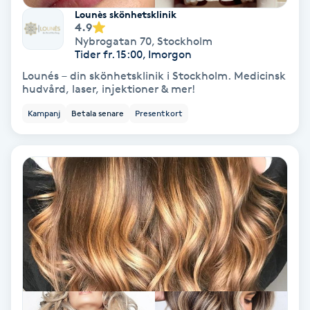
Terapi
Lounès skönhetsklinik
4.9
Nybrogatan 70
,
Stockholm
Thaimassage
Tider fr. 15:00, Imorgon
Lounés – din skönhetsklinik i Stockholm. Medicinsk
Toning
hudvård, laser, injektioner & mer!
Kampanj
Betala senare
Presentkort
Torr hårbotten
Torrborstning
Triggerpunktsmassage
Trådning
Träning