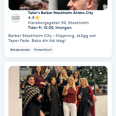
Fotmassage
Tailor's Barber Stockholm Åhléns City
4.8
Fotsvamp
Klarabergsgatan 50
,
Stockholm
Tider fr. 10:00, Imorgon
Barber Stockholm City - Klippning, skägg och
Fotvård
Taper Fade. Boka din tid idag!
Betala senare
Presentkort
Fransar
Fransborttagning
Fransfärgning
Fransförlängning
Fransförlängning Megavolym