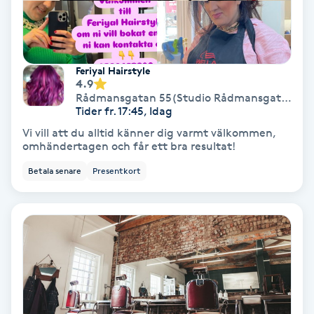
Fransförlängning Volym
Fransk manikyr
Feriyal Hairstyle
4.9
Fransrengöring
Rådmansgatan 55(Studio Rådmansgatan 55)
Tider fr. 17:45, Idag
Vi vill att du alltid känner dig varmt välkommen,
Frekvensterapi
omhändertagen och får ett bra resultat!
Betala senare
Presentkort
Friskvård
Friskvårdsmassage
Frisör
Funktionsanalys