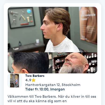
PRP (Platelet Rich Plasma)
PRX-T33
Psoriasis
PT
R
Radiofrekvens
Two Barbers
4.9
Rakning
Hantverkargatan 12
,
Stockholm
Tider fr. 10:00, Imorgon
Reflexologi
Välkommen till Two Barbers. När du kliver in till oss
vill vi att du ska känna dig som en