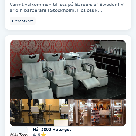
Laserbehandling
Varmt välkommen till oss på Barbers of Sweden! Vi
är din barberare i Stockholm. Hos oss k...
Lashlift Keratin
Presentkort
LED-ljusterapi
Liktornar
LPG
LPG-behandling
LPG-massage
Luggklippning
Hår 3000 Hötorget
4.9