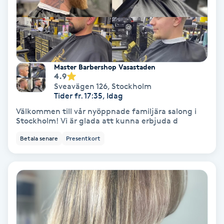
Nagelvård
Naglar borttagning
Master Barbershop Vasastaden
4.9
Naglar reparation
Sveavägen 126
,
Stockholm
Tider fr. 17:35, Idag
Naprapati
Välkommen till vår nyöppnade familjära salong i
Stockholm! Vi är glada att kunna erbjuda d
Navelpiercing
Betala senare
Presentkort
NBE-massage
Ny frisyr
O