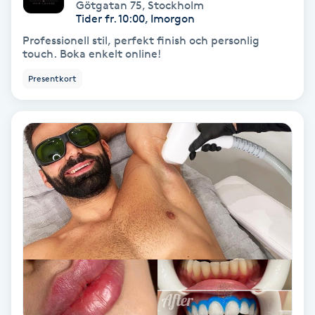
Götgatan 75
,
Stockholm
Tider fr. 10:00, Imorgon
Svettbehandling
Professionell stil, perfekt finish och personlig
T
touch. Boka enkelt online!
Presentkort
Tuina-massage
Taktil massage
Tandblekning
Tandläkare
Tatuering
Tatueringsborttagning