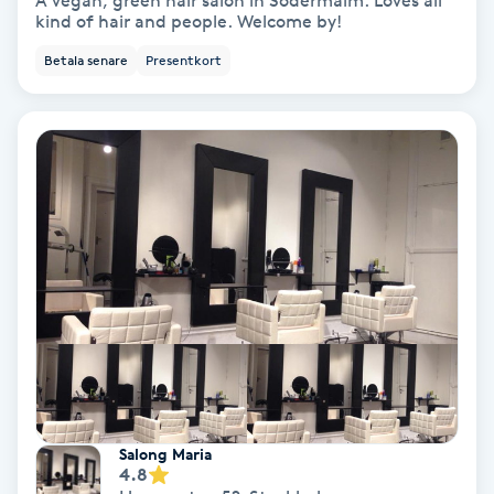
A vegan, green hair salon in Södermalm. Loves all
kind of hair and people. Welcome by!
Bottenfärg
Betala senare
Presentkort
Brynformning
Brynfärgning
Brynplockning
Bröllopsuppsättning
C
Celluliter
Coachning
Salong Maria
4.8