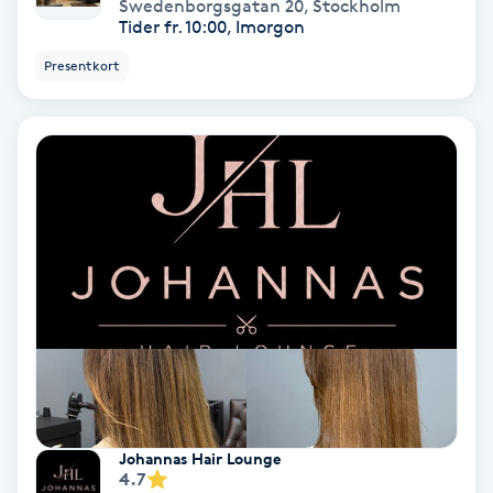
Swedenborgsgatan 20
,
Stockholm
Tider fr. 10:00, Imorgon
Spa
Presentkort
Spa manikyr & pedikyr
Spa-manikyr
Spa-pedikyr
Spraytan
Stylist
Sugaring
Johannas Hair Lounge
Svensk massage
4.7