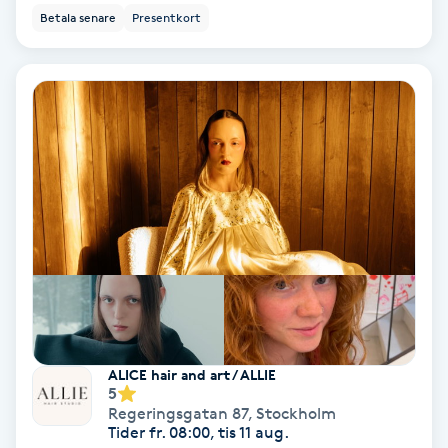
Regndroppsmassage
Betala senare
Presentkort
Reiki
Reikihealing
Reiki massage
Restorative Yoga
Rosacea
Rosenmetoden
ALICE hair and art / ALLIE
5
Ryggmassage
Regeringsgatan 87
,
Stockholm
Tider fr. 08:00, tis 11 aug.
S