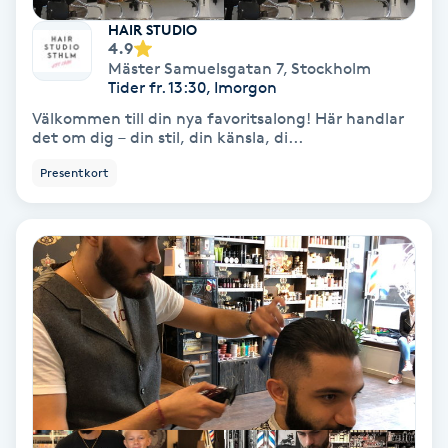
Medium
HAIR STUDIO
4.9
Mäster Samuelsgatan 7
,
Stockholm
Megavolymfransar
Tider fr. 13:30, Imorgon
Välkommen till din nya favoritsalong! Här handlar
det om dig – din stil, din känsla, di...
Melasma
Presentkort
Mesoterapi
MicroPen
Microshading
Mixfransar
N
Nagelförlängning