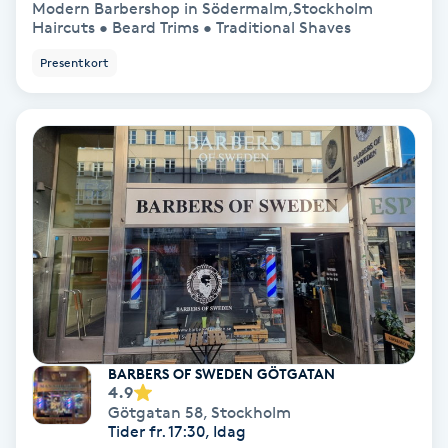
Modern Barbershop in Södermalm,Stockholm
Haircuts • Beard Trims • Traditional Shaves
Koppningsmassage
Presentkort
Kosmetisk tatuering
Kostrådgivning
Kroppsinpackning
Kroppspeeling
Käkledsbehandling
Kärlbehandling
BARBERS OF SWEDEN GÖTGATAN
4.9
L
Götgatan 58
,
Stockholm
Tider fr. 17:30, Idag