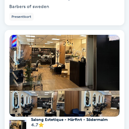
Barbers of sweden
Skoinlägg
Presentkort
Skägg
Skäggfärgning
Skäggklippning
Skäggtrimmning
Skönhet
Slingor
Salong Estetique - Hårfint - Södermalm
Sockring
4.7