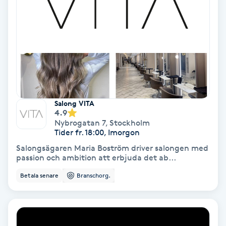
Gruppträning
Gua Sha-massage
H
Hatha Yoga
Salong VITA
4.9
Headspa
Nybrogatan 7
,
Stockholm
Tider fr. 18:00, Imorgon
Salongsägaren Maria Boström driver salongen med
Healing
passion och ambition att erbjuda det ab...
Betala senare
Branschorg.
Herrklippning
HIFU